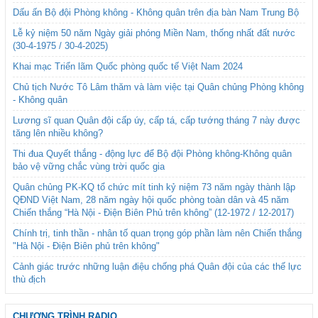
Dấu ấn Bộ đội Phòng không - Không quân trên địa bàn Nam Trung Bộ
Lễ kỷ niệm 50 năm Ngày giải phóng Miền Nam, thống nhất đất nước
(30-4-1975 / 30-4-2025)
Khai mạc Triển lãm Quốc phòng quốc tế Việt Nam 2024
Chủ tịch Nước Tô Lâm thăm và làm việc tại Quân chủng Phòng không
- Không quân
Lương sĩ quan Quân đội cấp úy, cấp tá, cấp tướng tháng 7 này được
tăng lên nhiều không?
Thi đua Quyết thắng - động lực để Bộ đội Phòng không-Không quân
bảo vệ vững chắc vùng trời quốc gia
Quân chủng PK-KQ tổ chức mít tinh kỷ niệm 73 năm ngày thành lập
QĐND Việt Nam, 28 năm ngày hội quốc phòng toàn dân và 45 năm
Chiến thắng “Hà Nội - Điện Biên Phủ trên không” (12-1972 / 12-2017)
Chính trị, tinh thần - nhân tố quan trọng góp phần làm nên Chiến thắng
"Hà Nội - Điện Biên phủ trên không"
Cảnh giác trước những luận điệu chống phá Quân đội của các thế lực
thù địch
CHƯƠNG TRÌNH RADIO