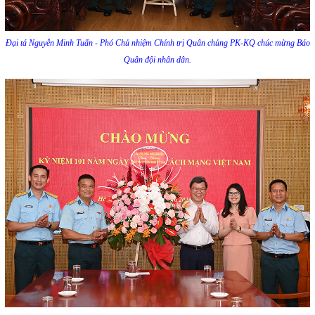
Đại tá Nguyễn Minh Tuấn - Phó Chủ nhiệm Chính trị Quân chủng PK-KQ chúc mừng Báo
Quân đội nhân dân.