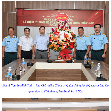
Đại tá Nguyễn Minh Tuấn - Phó Chủ nhiệm Chính trị Quân chủng PK-KQ chúc mừng Cơ
quan
Báo và Phát thanh, Truyền hình Hà Nội.