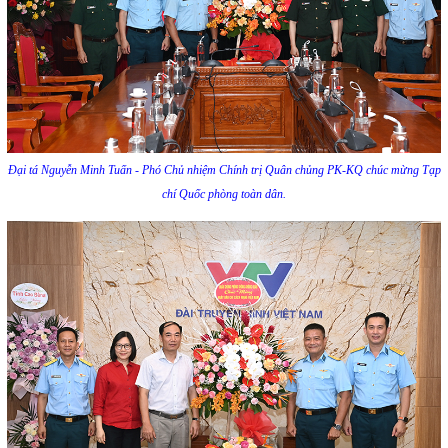
Đại tá Nguyễn Minh Tuấn - Phó Chủ nhiệm Chính trị Quân chủng PK-KQ chúc mừng Tạp
chí Quốc phòng toàn dân.