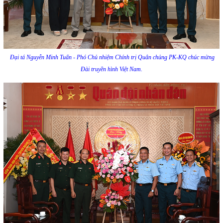
Đại tá Nguyễn Minh Tuấn - Phó Chủ nhiệm Chính trị Quân chủng PK-KQ chúc mừng
Đài truyền hình Việt Nam.