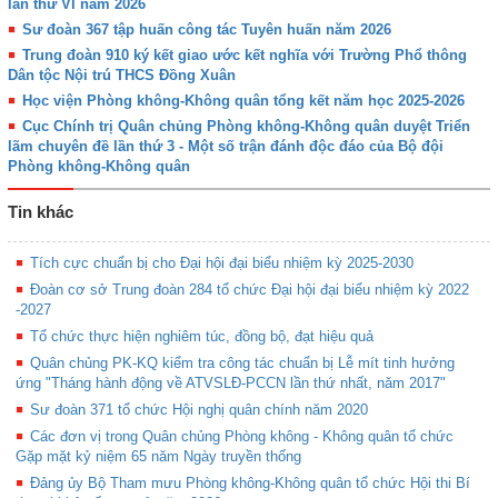
lần thứ VI năm 2026
Sư đoàn 367 tập huấn công tác Tuyên huấn năm 2026
Trung đoàn 910 ký kết giao ước kết nghĩa với Trường Phổ thông
Dân tộc Nội trú THCS Đồng Xuân
Học viện Phòng không-Không quân tổng kết năm học 2025-2026
Cục Chính trị Quân chủng Phòng không-Không quân duyệt Triển
lãm chuyên đề lần thứ 3 - Một số trận đánh độc đáo của Bộ đội
Phòng không-Không quân
Tin khác
Tích cực chuẩn bị cho Đại hội đại biểu nhiệm kỳ 2025-2030
Đoàn cơ sở Trung đoàn 284 tổ chức Đại hội đại biểu nhiệm kỳ 2022
-2027
Tổ chức thực hiện nghiêm túc, đồng bộ, đạt hiệu quả
Quân chủng PK-KQ kiểm tra công tác chuẩn bị Lễ mít tinh hưởng
ứng "Tháng hành động về ATVSLĐ-PCCN lần thứ nhất, năm 2017"
Sư đoàn 371 tổ chức Hội nghị quân chính năm 2020
Các đơn vị trong Quân chủng Phòng không - Không quân tổ chức
Gặp mặt kỷ niệm 65 năm Ngày truyền thống
Đảng ủy Bộ Tham mưu Phòng không-Không quân tổ chức Hội thi Bí