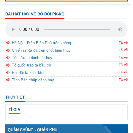
BÀI HÁT HAY VỀ BỘ ĐỘI PK-KQ
Hà Nội - Điện Biên Phủ trên không
Tải về
Chiến sĩ Ra đa trên chốt biên thùy
Tải về
Tên lửa ta đánh rất hay
Tải về
Tổ quốc trao ta bầu trời
Tải về
Phi đội ta xuất kích
Tải về
Tình Bác chắp cánh bay
Tải về
THỜI TIẾT
TỈ GIÁ
QUÂN CHỦNG - QUÂN KHU