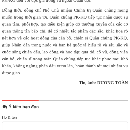
PK-KQ đến với độc giả trong và ngoài Quân đội.
Đồng thời, đồng chí Phó Chủ nhiệm Chính trị Quân chủng mong
muốn trong thời gian tới, Quân chủng PK-KQ tiếp tục nhận được sự
quan tâm, phối hợp, tạo điều kiện giúp đỡ thường xuyên của các cơ
quan thông tấn báo chí, để có nhiều tác phẩm đặc sắc, khắc họa rõ
nét hơn về các hoạt động của cán bộ, chiến sĩ Quân chủng PK-KQ,
giúp Nhân dân trong nước và bạn bè quốc tế hiểu rõ và sâu sắc về
cuộc sống chiến đấu, lao động và học tập; qua đó, cổ vũ, động viên
cán bộ, chiến sĩ trong toàn Quân chủng tiếp tục khắc phục mọi khó
khăn, không ngừng phấn đấu vươn lên, hoàn thành tốt mọi nhiệm vụ
được giao.
Tin, ảnh: DƯƠNG TOÀN
Ý kiến bạn đọc
Họ & tên