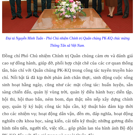
Đại tá Nguyễn Minh Tuấn - Phó Chủ nhiệm Chính trị Quân chủng PK-KQ chúc mừng
Thông Tấn xã Việt Nam.
Đồng chí Phó Chủ nhiệm Chính trị Quân chủng cảm ơn và đánh giá
cao sự đồng hành, giúp đỡ, phối hợp chặt chẽ của các cơ quan thông
tân, báo chí với Quân chủng PK-KQ trong công tác tuyên truyền báo
chí. Nối bật là đã kịp thời phản ánh chân thực, sinh động cuộc sống
sinh hoạt hằng ngày, cũng như các mặt công tác: huấn luyện, sẵn
sàng chiến đấu, quản lý vùng trời, quản lý điều hành bay; diễn tập,
hội thi, hội thao bắn, ném bom, đạn thật; nền nếp xây dựng chính
quy, quản lý kỷ luật; công tác hậu cần, kỹ thuật bảo đảm kịp thời
cho các nhiệm vụ; hoạt động dân vận, đền ơn, đáp nghĩa, hoạt động
nghiên cứu khoa học, sáng kiến, cải tiến kỹ thuật; những gương điển
hình tiên tiến, người tốt, việc tốt... góp phần lan tỏa hình ảnh Bộ đội