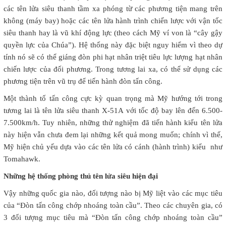
các tên lửa siêu thanh tầm xa phóng từ các phương tiện mang trên
không (máy bay) hoặc các tên lửa hành trình chiến lược với vận tốc
siêu thanh hay là vũ khí động lực (theo cách Mỹ ví von là “cây gậy
quyền lực của Chúa”). Hệ thống này đặc biệt nguy hiểm vì theo dự
tính nó sẽ có thể giáng đòn phi hạt nhân triệt tiêu lực lượng hạt nhân
chiến lược của đối phương. Trong tương lai xa, có thể sử dụng các
phương tiện trên vũ trụ để tiến hành đòn tấn công.
Một thành tố tấn công cực kỳ quan trọng mà Mỹ hướng tới trong
tương lai là tên lửa siêu thanh X-51A với tốc độ bay lên đến 6.500-
7.500km/h. Tuy nhiên, những thử nghiệm đã tiến hành kiểu tên lửa
này hiện vẫn chưa đem lại những kết quả mong muốn; chính vì thế,
Mỹ hiện chủ yếu dựa vào các tên lửa có cánh (hành trình) kiểu như
Tomahawk.
Những hệ thống phòng thủ tên lửa siêu hiện đại
Vậy những quốc gia nào, đối tượng nào bị Mỹ liệt vào các mục tiêu
của “Đòn tấn công chớp nhoáng toàn cầu”. Theo các chuyên gia, có
3 đối tượng mục tiêu mà “Đòn tấn công chớp nhoáng toàn cầu”