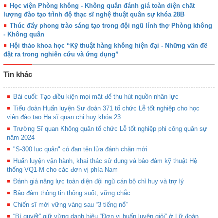
Học viện Phòng không - Không quân đánh giá toàn diện chất
lượng đào tạo trình độ thạc sĩ nghệ thuật quân sự khóa 28B
Thúc đẩy phong trào sáng tạo trong đội ngũ lính thợ Phòng không
- Không quân
Hội thảo khoa học “Kỹ thuật hàng không hiện đại - Những vấn đề
đặt ra trong nghiên cứu và ứng dụng”
Tin khác
Bài cuối: Tạo điều kiện mọi mặt để thu hút nguồn nhân lực
Tiểu đoàn Huấn luyện Sư đoàn 371 tổ chức Lễ tốt nghiệp cho học
viên đào tạo Hạ sĩ quan chỉ huy khóa 23
Trường Sĩ quan Không quân tổ chức Lễ tốt nghiệp phi công quân sự
năm 2024
"S-300 lục quân" có đạn tên lửa đánh chặn mới
Huấn luyện vận hành, khai thác sử dụng và bảo đảm kỹ thuật Hệ
thống VQ1-M cho các đơn vị phía Nam
Đánh giá năng lực toàn diện đội ngũ cán bộ chỉ huy và trợ lý
Bảo đảm thông tin thông suốt, vững chắc
Chiến sĩ mới vững vàng sau “3 tiếng nổ”
“Bí quyết” giữ vững danh hiệu “Đơn vị huấn luyện giỏi” ở Lữ đoàn