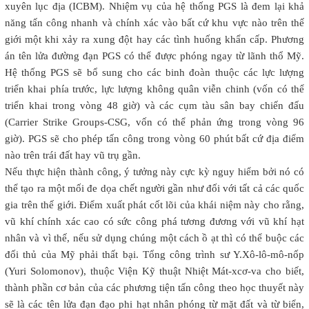
xuyên lục địa (ICBM). Nhiệm vụ của hệ thống PGS là đem lại khả
năng tấn công nhanh và chính xác vào bất cứ khu vực nào trên thế
giới một khi xảy ra xung đột hay các tình huống khẩn cấp. Phương
án tên lửa đường đạn PGS có thể được phóng ngay từ lãnh thổ Mỹ.
Hệ thống PGS sẽ bổ sung cho các binh đoàn thuộc các lực lượng
triển khai phía trước, lực lượng không quân viễn chinh (vốn có thể
triển khai trong vòng 48 giờ) và các cụm tàu sân bay chiến đấu
(Carrier Strike Groups-CSG, vốn có thể phản ứng trong vòng 96
giờ). PGS sẽ cho phép tấn công trong vòng 60 phút bất cứ địa điểm
nào trên trái đất hay vũ trụ gần.
Nếu thực hiện thành công, ý tưởng này cực kỳ nguy hiểm bởi nó có
thể tạo ra một mối đe dọa chết người gần như đối với tất cả các quốc
gia trên thế giới. Điểm xuất phát cốt lõi của khái niệm này cho rằng,
vũ khí chính xác cao có sức công phá tương đương với vũ khí hạt
nhân và vì thế, nếu sử dụng chúng một cách ồ ạt thì có thể buộc các
đối thủ của Mỹ phải thất bại. Tổng công trình sư Y.Xô-lô-mô-nốp
(Yuri Solomonov), thuộc Viện Kỹ thuật Nhiệt Mát-xcơ-va cho biết,
thành phần cơ bản của các phương tiện tấn công theo học thuyết này
sẽ là các tên lửa đạn đạo phi hạt nhân phóng từ mặt đất và từ biển,