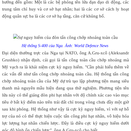
hướng đến gồm: Một là các bệ phóng tên lửa đạn đạo di động, các
trung tâm chỉ huy và cơ sở hạt nhân; hai là các cơ sở cách ly hoạt
động quân sự; ba là các cơ sở hạ tầng, căn cứ khủng bố.
Hệ thống S-400 của Nga. Ảnh: World Defence News
Đại diện thường trực của Nga tại NATO, ông A.Gru-xcô (Aleksandr
Grushko) nhận định, cái gọi là tấn công toàn cầu chớp nhoáng mà
Mỹ vạch ra là khái niệm cực kỳ nguy hiểm. "Cần phải hiểu thêm về
các vấn đề như tấn công chớp nhoáng toàn cầu. Hệ thống tấn công
chớp nhoáng toàn cầu của Mỹ dự trù tạo lập phương tiện mang siêu
thanh mà nguyên mẫu hiện đang qua thử nghiệm. Phương tiện tên
lửa này có thể giáng đòn phi hạt nhân với độ chính xác cao vào mục
tiêu ở bất kỳ điểm nào trên trái đất chỉ trong vòng chưa đầy một giờ
sau khi phóng. Hệ thống như vậy là cực kỳ nguy hiểm, vì với sự hỗ
trợ của nó có thể thực hiện cuộc tấn công phi hạt nhân, vô hiệu hóa
lực lượng hạt nhân chiến lược. Đây là điều cực kỳ nguy hiểm dưới
góc độ bình ổn chiến lược", ông A.Gru-xcô cho biết.