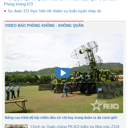
Phòng không 673
Sư đoàn 372 thực hiện tốt nhiệm vụ huấn luyện nhảy dù
VIDEO BÁO PHÒNG KHÔNG - KHÔNG QUÂN
Nâng cao trình độ kíp chiến đấu sở chỉ huy trung đoàn ra đa cảnh giới
Chính ủy Quân chủng PK-KQ kiểm tra Nhà máy Z119