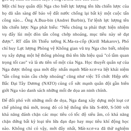
Một chỉ huy quân đội Nga cho biết lực lượng tên lửa chiến lược của
họ đã sẵn sàng để bảo vệ đất nước chống lại bất kỳ một cuộc tấn
công nào... Ông A.Bua-bin (Andrei Burbin), Tư lệnh lực lượng tên
lửa chiến lược Nga phát biểu: “Nếu chúng ta phải thực hiện nhiệm
vụ đẩy lùi một đòn tấn công chớp nhoáng, mục tiêu này sẽ đạt
được”. RT dẫn lời Thiếu tướng K.Ma-ra-cốp (Kirill Makarov), Phó
chỉ huy Lực lượng Phòng vệ Không gian vũ trụ Nga cho biết, nhiệm
vụ xây dựng một hệ thống phòng thủ tên lửa hiệu quả "có tầm quan
trọng tối cao" và là ưu tiên số một của Nga. Học thuyết quân sự của
Nga được thông qua mới đây nhấn mạnh Mát-xcơ-va liệt khái niệm
"tấn công toàn cầu chớp nhoáng" cũng như việc Tổ chức Hiệp ước
Bắc Đại Tây Dương (NATO) củng cố sức mạnh quân đội gần biên
giới Nga vào danh sách những mối đe dọa an ninh chính.
Để đối phó với những mối đe dọa, Nga đang xây dựng một loạt cơ
chế phòng thủ mới, trong đó có hệ thống tên lửa S-400, S-500 với
khả năng đánh chặn các mục tiêu có tốc độ siêu âm, có khả năng
chặn đứng bất kỳ loại tên lửa đạn đạo hay mục tiêu khí động học
nào. Không chỉ có vậy, mới đây nhất, Mát-xcơ-va đã thử nghiệm