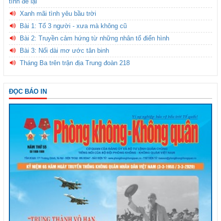
tình để lại
Xanh mãi tình yêu bầu trời
Bài 1: Tổ 3 người - xưa mà không cũ
Bài 2: Truyền cảm hứng từ những nhân tố điển hình
Bài 3: Nối dài mơ ước tân binh
Tháng Ba trên trận địa Trung đoàn 218
ĐỌC BÁO IN