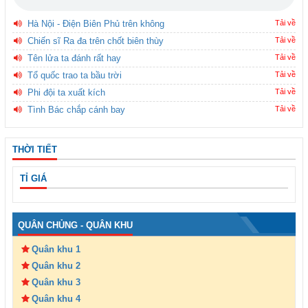
Hà Nội - Điện Biên Phủ trên không
Tải về
Chiến sĩ Ra đa trên chốt biên thùy
Tải về
Tên lửa ta đánh rất hay
Tải về
Tổ quốc trao ta bầu trời
Tải về
Phi đội ta xuất kích
Tải về
Tình Bác chắp cánh bay
Tải về
THỜI TIẾT
TỈ GIÁ
QUÂN CHỦNG - QUÂN KHU
Quân khu 1
Quân khu 2
Quân khu 3
Quân khu 4