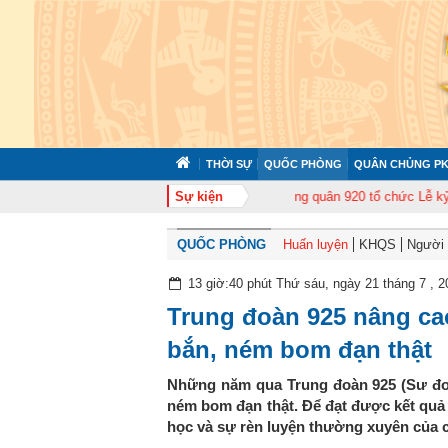
THỜI SỰ
QUỐC PHÒNG
QUÂN CHỦNG PK
ập huấn cán bộ năm 2026
Trung đoàn Không quân 920 tổ chức Lễ kỷ niệm 
Sự kiện
QUỐC PHÒNG
Huấn luyện
KHQS
Người t
13 giờ:40 phút Thứ sáu, ngày 21 tháng 7 , 2
Trung đoàn 925 nâng ca
bắn, ném bom đạn thật
Những năm qua Trung đoàn 925 (Sư đoà
ném bom đạn thật. Để đạt được kết quả đ
học và sự rèn luyện thường xuyên của c