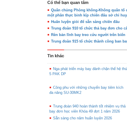
Có thể bạn quan tâm
Quân chủng Phòng không-Không quân tổ ch
một phần thực binh kíp chiến đấu sở chỉ huy
Huấn luyện giỏi để sẵn sàng chiến đấu
Trung đoàn 910 tổ chức thả bay đơn cho cá
Rèn bản lĩnh bay treo cứu người trên biển
Trung đoàn 915 tổ chức thành công ban ba
Tin khác
Nga phát triển máy bay đánh chặn thế hệ th
5 PAK DP
Công phu với những chuyến bay tiêm kích
đa năng SU-30MK2
Trung đoàn 940 hoàn thành tốt nhiệm vụ thả
bay đơn học viên Khóa 49 đợt 1 năm 2026
Sẵn sàng cho năm huấn luyện 2026