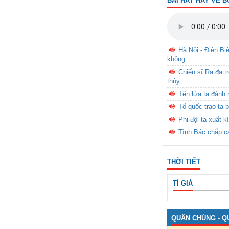
BÀI HÁT HAY VỀ B
Hà Nội - Điện Bi
không
Chiến sĩ Ra đa t
thùy
Tên lửa ta đánh 
Tổ quốc trao ta b
Phi đội ta xuất k
Tình Bác chắp c
THỜI TIẾT
TỈ GIÁ
QUÂN CHỦNG - Q