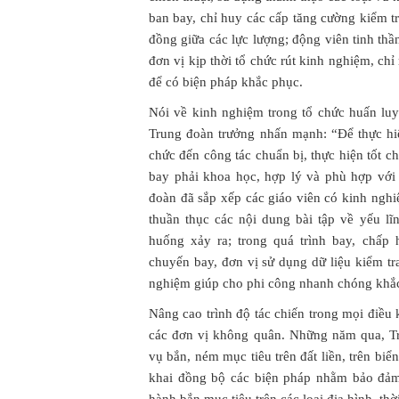
ban bay, chỉ huy các cấp tăng cường kiểm tr
đồng giữa các lực lượng; động viên tinh th
đơn vị kịp thời tổ chức rút kinh nghiệm, ch
để có biện pháp khắc phục.
Nói về kinh nghiệm trong tổ chức huấn lu
Trung đoàn trưởng nhấn mạnh: “Để thực hiệ
chức đến công tác chuẩn bị, thực hiện tốt ch
bay phải khoa học, hợp lý và phù hợp với 
đoàn đã sắp xếp các giáo viên có kinh ngh
thuần thục các nội dung bài tập về yếu lĩ
huống xảy ra; trong quá trình bay, chấp
chuyến bay, đơn vị sử dụng dữ liệu kiểm tr
nghiệm giúp cho phi công nhanh chóng khắ
Nâng cao trình độ tác chiến trong mọi điều k
các đơn vị không quân. Những năm qua, T
vụ bắn, ném mục tiêu trên đất liền, trên biển
khai đồng bộ các biện pháp nhằm bảo đảm 