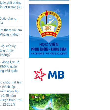
gày giải phóng
t đất nước (30-
 Quốc phòng
24
âm thăm và làm
 Phòng không -
đội cấp úy,
háng 7 này
 không?
- động lực để
-Không quân
ng trời quốc
ổ chức mít tinh
 thành lập
năm ngày hội
n và 45 năm
- Điện Biên Phủ
 / 12-2017)