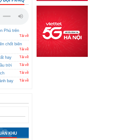
Ộ ĐỘI PK-KQ
ên Phủ trên
Tải về
rên chốt biên
Tải về
rất hay
Tải về
ầu trời
Tải về
ích
Tải về
ánh bay
Tải về
UÂN KHU