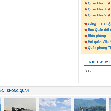
Quân khu 1
Quân khu 3
Quân khu 5
Cổng TTĐT Bộ
Báo Quân đội 
Biên phòng
Hải quân Việt
Quốc phòng T
LIÊN KẾT WEBSI
NG - KHÔNG QUÂN