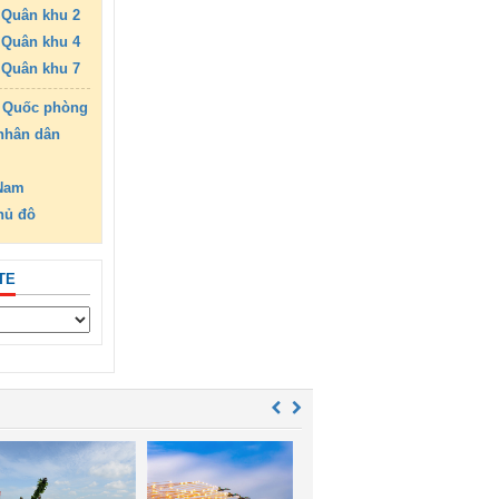
Quân khu 2
Quân khu 4
Quân khu 7
 Quốc phòng
nhân dân
 Nam
hủ đô
TE