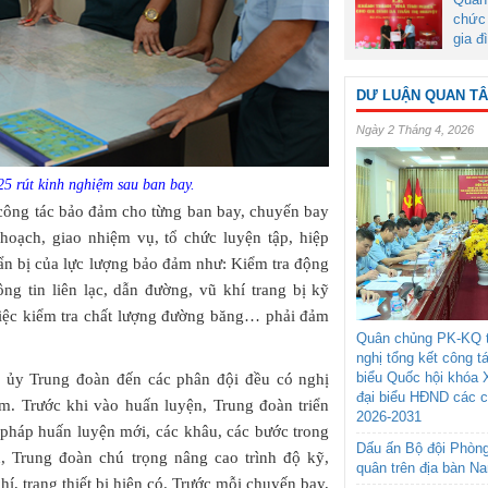
chức 
gia đ
DƯ LUẬN QUAN T
Ngày 2 Tháng 4, 2026
5 rút kinh nghiệm sau ban bay.
ì công tác bảo đảm cho từng ban bay, chuyến bay
hoạch, giao nhiệm vụ, tổ chức luyện tập, hiệp
uẩn bị của lực lượng bảo đảm như: Kiểm tra động
ng tin liên lạc, dẫn đường, vũ khí trang bị kỹ
 việc kiểm tra chất lượng đường băng… phải đảm
Quân chủng PK-KQ t
nghị tổng kết công t
biểu Quốc hội khóa 
ủy Trung đoàn đến các phân đội đều có nghị
đại biểu HĐND các 
. Trước khi vào huấn luyện, Trung đoàn triển
2026-2031
 pháp huấn luyện mới, các khâu, các bước trong
Dấu ấn Bộ đội Phòn
n, Trung đoàn chú trọng nâng cao trình độ kỹ,
quân trên địa bàn N
hí, trang thiết bị hiện có. Trước mỗi chuyến bay,