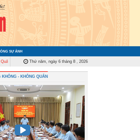
ÓNG SỰ ẢNH
y Trung ương tập huấn nghiệp vụ công tác kiểm tra, giám sát năm 2025
Thứ năm, ngày 6 tháng 8 , 2026
Q
 KHÔNG - KHÔNG QUÂN