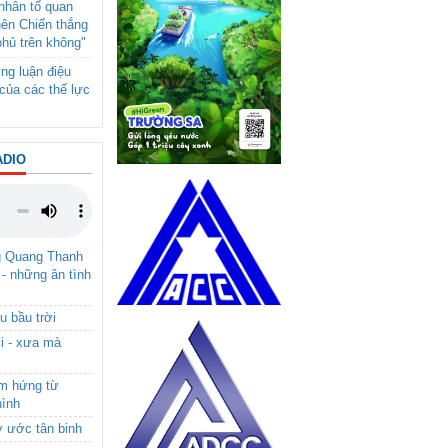
- nhân tố quan
nên Chiến thắng
phủ trên không"
ng luận điệu
của các thế lực
ADIO
g Quang Thanh
 - những ân tình
u bầu trời
i - xưa mà
ảm hứng từ
hình
ơ ước tân binh