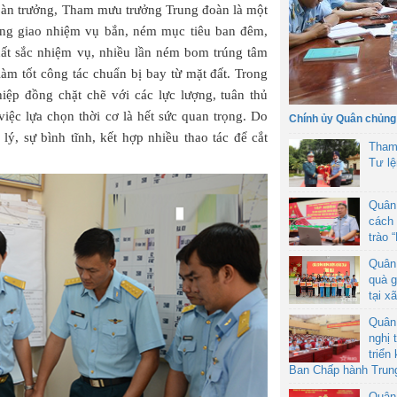
àn trưởng, Tham mưu trưởng Trung đoàn là một
ưởng giao nhiệm vụ bắn, ném mục tiêu ban đêm,
uất sắc nhiệm vụ, nhiều lần ném bom trúng tâm
 làm tốt công tác chuẩn bị bay từ mặt đất. Trong
iệp đồng chặt chẽ với các lực lượng, tuân thủ
iệc lựa chọn thời cơ là hết sức quan trọng. Do
Chính ủy Quân chủng
 lý, sự bình tĩnh, kết hợp nhiều thao tác để cắt
Tham
Tư l
Quân
cách 
trào 
Quân
quà g
tại x
Quân
nghị 
triển
Ban Chấp hành Trun
Quân