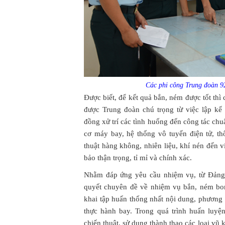
Các phi công Trung đoàn 92
Được biết, để kết quả bắn, ném được tốt th
được Trung đoàn chú trọng từ việc lập kế 
đồng xử trí các tình huống đến công tác ch
cơ máy bay, hệ thống vô tuyến điện tử, thô
thuật hàng không, nhiên liệu, khí nén đến
bảo thận trọng, tỉ mỉ và chính xác.
Nhằm đáp ứng yêu cầu nhiệm vụ, từ Đảng 
quyết chuyên đề về nhiệm vụ bắn, ném bom
khai tập huấn thống nhất nội dung, phương
thực hành bay. Trong quá trình huấn luyệ
chiến thuật, sử dụng thành thạo các loại vũ k