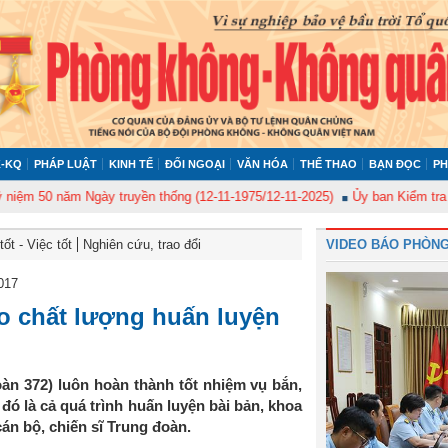
-KQ
PHÁP LUẬT
KINH TẾ
ĐỐI NGOẠI
VĂN HÓA
THỂ THAO
BẠN ĐỌC
PH
50 năm Ngày truyền thống (12-11-1975/12-11-2025)
Ủy ban Kiểm tra Quân ủ
ốt - Việc tốt
Nghiên cứu, trao đổi
VIDEO BÁO PHÒNG
017
o chất lượng huấn luyện
n 372) luôn hoàn thành tốt nhiệm vụ bắn,
ó là cả quá trình huấn luyện bài bản, khoa
án bộ, chiến sĩ Trung đoàn.