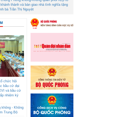
khánh thành và bàn giao nhà tình nghĩa tặng
ình bà Trần Thị Nguyệt
ÂM
ổ chức hội
ác bầu cử đại
XVI và bầu cử
cấp nhiệm kỳ
g không - Không
am Trung Bộ