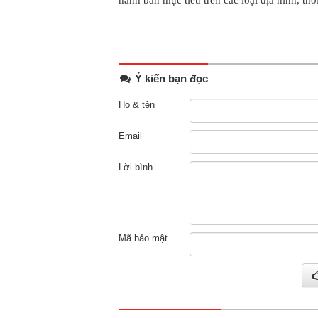
hành bắn mục tiêu trên các loại địa hình, thờ
Ý kiến bạn đọc
Họ & tên
Email
Lời bình
Mã bảo mật