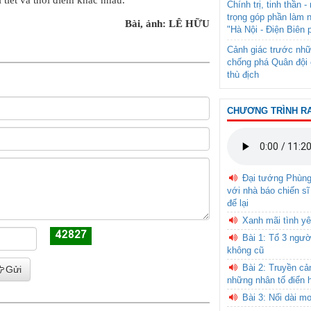
i tiết và thời điểm khác nhau.
Chính trị, tinh thần 
trọng góp phần làm 
Bài, ảnh: LÊ HỮU
"Hà Nội - Điện Biên 
Cảnh giác trước nhữ
chống phá Quân đội 
thù địch
CHƯƠNG TRÌNH R
Đại tướng Phùn
với nhà báo chiến sĩ
để lại
Xanh mãi tình yê
Bài 1: Tổ 3 ngườ
không cũ
Bài 2: Truyền c
Gửi
những nhân tố điển 
Bài 3: Nối dài m