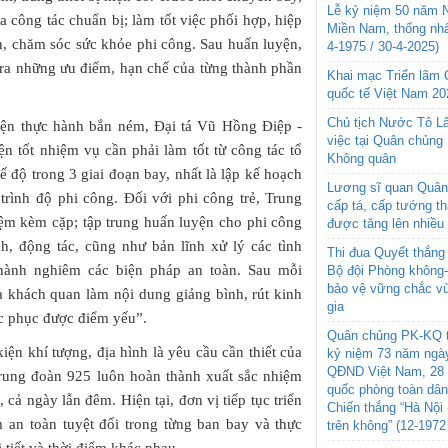
Lễ kỷ niệm 50 năm N
a công tác chuẩn bị; làm tốt việc phối hợp, hiệp
Miền Nam, thống nhấ
ần, chăm sóc sức khỏe phi công. Sau huấn luyện,
4-1975 / 30-4-2025)
ỉ ra những ưu điểm, hạn chế của từng thành phần
Khai mạc Triển lãm
quốc tế Việt Nam 20
Chủ tịch Nước Tô L
yện thực hành bắn ném, Đại tá Vũ Hồng Điệp -
việc tại Quân chủng
n tốt nhiệm vụ cần phải làm tốt từ công tác tổ
Không quân
ế độ trong 3 giai đoạn bay, nhất là lập kế hoạch
Lương sĩ quan Quân 
trình độ phi công. Đối với phi công trẻ, Trung
cấp tá, cấp tướng t
iệm kèm cặp; tập trung huấn luyện cho phi công
được tăng lên nhiều
nh, động tác, cũng như bản lĩnh xử lý các tình
Thi đua Quyết thắng 
 hành nghiêm các biện pháp an toàn. Sau mỗi
Bộ đội Phòng không
bảo vệ vững chắc vù
a khách quan làm nội dung giảng bình, rút kinh
gia
c phục được điểm yếu”.
Quân chủng PK-KQ t
iện khí tượng, địa hình là yêu cầu cần thiết của
kỷ niệm 73 năm ngày
QĐND Việt Nam, 28 
rung đoàn 925 luôn hoàn thành xuất sắc nhiệm
quốc phòng toàn dâ
, cả ngày lẫn đêm. Hiện tại, đơn vị tiếp tục triển
Chiến thắng “Hà Nội 
an toàn tuyệt đối trong từng ban bay và thực
trên không” (12-1972