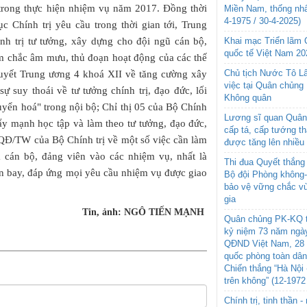
p trong thực hiện nhiệm vụ năm 2017. Đồng thời
Miền Nam, thống nhấ
4-1975 / 30-4-2025)
 Chính trị yêu cầu trong thời gian tới, Trung
ính trị tư tưởng, xây dựng cho đội ngũ cán bộ,
Khai mạc Triển lãm
quốc tế Việt Nam 20
nắm chắc âm mưu, thủ đoạn hoạt động của các thế
Chủ tịch Nước Tô L
quyết Trung ương 4 khoá XII về tăng cường xây
việc tại Quân chủng
ự suy thoái về tư tưởng chính trị, đạo đức, lối
Không quân
huyển hoá" trong nội bộ; Chỉ thị 05 của Bộ Chính
Lương sĩ quan Quân 
y mạnh học tập và làm theo tư tưởng, đạo đức,
cấp tá, cấp tướng t
QĐ/TW của Bộ Chính trị về một số việc cần làm
được tăng lên nhiều
 cán bộ, đảng viên vào các nhiệm vụ, nhất là
Thi đua Quyết thắng 
n bay, đáp ứng mọi yêu cầu nhiệm vụ được giao
Bộ đội Phòng không
bảo vệ vững chắc vù
gia
Tin, ảnh: NGÔ TIẾN MẠNH
Quân chủng PK-KQ t
kỷ niệm 73 năm ngày
QĐND Việt Nam, 28 
quốc phòng toàn dâ
Chiến thắng “Hà Nội 
trên không” (12-1972
Chính trị, tinh thần 