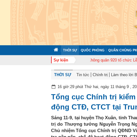
THỜI SỰ
QUỐC PHÒNG
QUÂN CHỦNG PK
c tập huấn cán bộ năm 2026
Sự kiện
Trung đoàn Không quân 920 tổ chức Lễ kỷ ni
THỜI SỰ
Tin tức
Chính trị
Làm theo lời 
16 giờ:29 phút Thứ hai, ngày 11 tháng 9 , 2
Tổng cục Chính trị kiểm
động CTĐ, CTCT tại Tru
Sáng 11-9, tại huyện Thọ Xuân, tỉnh Th
trị do Thượng tướng Nguyễn Trọng Ng
Chủ nhiệm Tổng cục Chính trị QĐND Vi
tra nền nếp, chế độ hoạt động CTĐ, CT