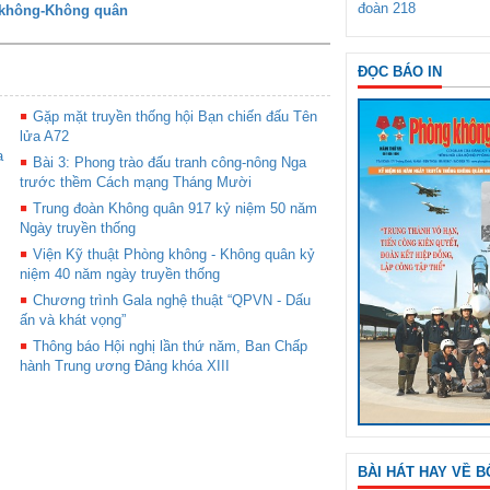
đoàn 218
g không-Không quân
ĐỌC BÁO IN
Gặp mặt truyền thống hội Bạn chiến đấu Tên
lửa A72
a
Bài 3: Phong trào đấu tranh công-nông Nga
trước thềm Cách mạng Tháng Mười
Trung đoàn Không quân 917 kỷ niệm 50 năm
Ngày truyền thống
Viện Kỹ thuật Phòng không - Không quân kỷ
niệm 40 năm ngày truyền thống
Chương trình Gala nghệ thuật “QPVN - Dấu
ấn và khát vọng”
Thông báo Hội nghị lần thứ năm, Ban Chấp
hành Trung ương Đảng khóa XIII
BÀI HÁT HAY VỀ B