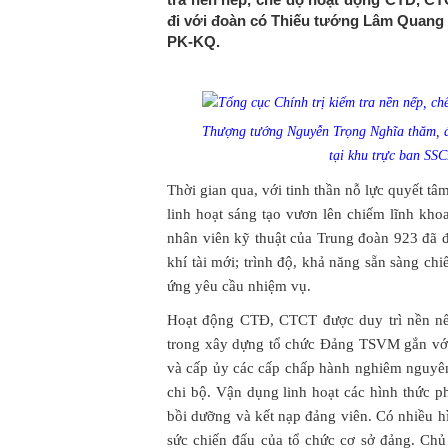
đi với đoàn có Thiếu tướng Lâm Quang 
PK-KQ.
Thượng tướng Nguyễn Trọng Nghĩa thăm, đ
tại khu trực ban SSC
Thời gian qua, với tinh thần nỗ lực quyết tâm
linh hoạt sáng tạo vươn lên chiếm lĩnh kho
nhân viên kỹ thuật của Trung đoàn 923 đã 
khí tài mới; trình độ, khả năng sẵn sàng c
ứng yêu cầu nhiệm vụ.
Hoạt động CTĐ, CTCT được duy trì nền nếp,
trong xây dựng tổ chức Đảng TSVM gắn vớ
và cấp ủy các cấp chấp hành nghiêm nguyên 
chi bộ. Vận dụng linh hoạt các hình thức ph
bồi dưỡng và kết nạp đảng viên. Có nhiều h
sức chiến đấu của tổ chức cơ sở đảng. Ch