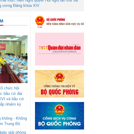
 khai thực hiện Nghị quyết Hội nghị lần thứ ba
g ương Đảng khóa XIV
ÂM
ổ chức hội
ác bầu cử đại
XVI và bầu cử
cấp nhiệm kỳ
g không - Không
am Trung Bộ
gày giải phóng