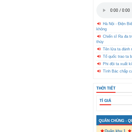
Hà Nội - Điện Bi
không
Chiến sĩ Ra đa t
thùy
Tên lửa ta đánh 
Tổ quốc trao ta b
Phi đội ta xuất k
Tình Bác chắp c
THỜI TIẾT
TỈ GIÁ
QUÂN CHỦNG - Q
Quân khu 1