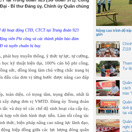
Đại - Bí thư Đảng ủy, Chính ủy Quân chủng
Nâng cao trình độ kíp
giới
ộng viên Phi công và các thành phần bảo đảm
Chín
Đ và tuyến chuẩn bị bay.
Z119
, phát huy truyền thống, ý thức tự lực, tự cường,
a học kỹ thuật hiện đại, 100% cán bộ phi công,
Tham
Tư l
đồng sức, đồng lòng làm chủ vững chắc trang bị
hiến đấu của đơn vị từng bước được nâng cao đáp
Quân
cách 
trào 
 toàn diện, có trọng tâm, trọng điểm, nhất là
i xây dựng đơn vị VMTD. Đảng ủy Trung đoàn
Quân
quà g
tắc và duy trì các chế độ sinh hoạt của cấp ủy,
tại x
ù hợp với tình hình thực tiễn. Làm tốt công tác
Quân
ình thức, biện pháp nâng cao năng lực lãnh đạo,
nghị 
ủ động hiệp đồng giữa các lực lượng đóng quân