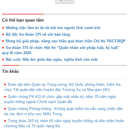
Có thể bạn quan tâm
Những việc làm tri ân từ trái tim người lính canh trời
Bộ đội Sư đoàn 375 về với bản làng
Đồng bộ giải pháp, nâng cao hiệu quả thực hiện Chỉ thị 76/CT-BQP
Sư đoàn 375 tổ chức Hội thi “Quân nhân với pháp luật, kỷ luật”
quý III năm 2026
Bài cuối: Mái ấm giữa đại ngàn, nghĩa tình còn mãi
Tin khác
Đoàn đại biểu Quân ủy Trung ương, Bộ Quốc phòng thăm, kiểm tra,
chúc Tết quân-dân trên huyện đảo Trường Sa và Nhà giàn DK1
Quân chủng PK-KQ tổ chức gặp mặt nhân kỷ niệm 70 năm ngày
truyền thống ngành Chính sách Quân đội
Quân chủng Phòng không - Không quân kiểm tra sẵn sàng chiến đấu
tại các đơn vị khu vực Miền Trung
Trung đoàn 263 kỷ niệm 60 năm ngày truyền thống và đón nhận Huân
chương Bảo vệ Tổ quốc hạng Ba