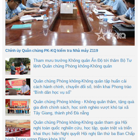
Chính ủy Quân chủng PK-KQ kiểm tra Nhà máy Z119
Tham mưu trưởng Không quân Ấn Độ tới thăm Bộ Tư
lệnh Quân chủng Phòng không-Không quân
Quân chủng Phòng không-Không quân tập huấn cải
cách hành chính, chuyển đổi số, triển khai Phong trào
“Bình dân học vụ số”
Quân chủng Phòng không - Không quân thăm, tặng quà
gia đình chính sách, học sinh nghèo vượt khó tại xã
Tây Giang, thành phố Đà nẵng
Quân chủng Phòng không-Không quân tham gia Hội
nghị toàn quốc nghiên cứu, học tập, quán triệt và triển
khai thực hiện Nghị quyết Hội nghị lần thứ ba Ban Chấp
hành Trung ương Đảng khóa XIV