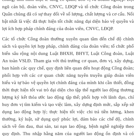
ngũ cán bộ, đoàn viên, CNVC, LĐQP và tổ chức Công đoàn trong
Quân chủng đã có sự thay đổi về số lượng, chất lượng và cơ cấu. Nổi
bật nhất là việc đã thực hiện tốt chức năng đại diện bảo vệ quyền và
lợi ích hợp pháp chính đáng của đoàn viên, CNVC, LĐQP.
Các tổ chức Công đoàn thường xuyên quan tâm đến chế độ chính
sách và quyền lợi hợp pháp, chính đáng của đoàn viên; tổ chức phổ
biến sâu rộng nội dung Luật BHXH, BHYT, Luật Công đoàn, Luật
An toàn VSLĐ. Tham gia với thủ trưởng cơ quan, đơn vị, xây dựng,
ban hành các quy chế, quy định liên quan đến hoạt động Công đoàn;
phối hợp với các cơ quan chức năng tuyên truyền giúp đoàn viên
hiểu và tự bảo vệ quyền lợi chính đáng của mình khi cần thiết, đồng
thời thực hiện tốt vai trò đại diện cho tập thể người lao động thương
lượng ký kết thỏa ước lao động tập thể; phối hợp với lãnh đạo, chỉ
huy đơn vị tìm kiếm và tạo việc làm, xây dựng định mức, sắp xếp sử
dụng lao động hợp lý; thực hiện tốt việc chi trả tiền lương, khen
thưởng, kỷ luật, sử dụng quỹ phúc lợi, đảm bảo các chế độ, chính
sách về ốm đau, thai sản, tai nạn lao động, bệnh nghề nghiệp theo
quy định. Thu nhập hằng năm của người lao động ổn định và có