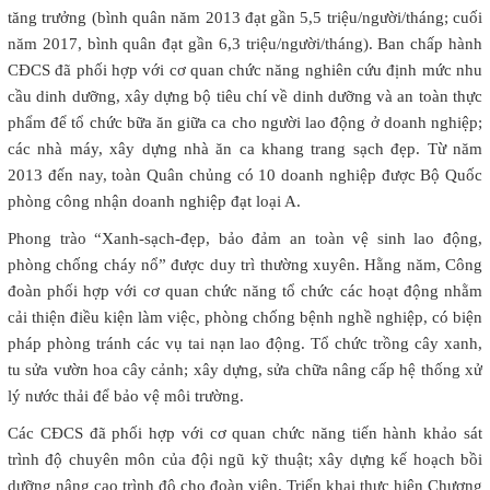
tăng trưởng (bình quân năm 2013 đạt gần 5,5 triệu/người/tháng; cuối
năm 2017, bình quân đạt gần 6,3 triệu/người/tháng). Ban chấp hành
CĐCS đã phối hợp với cơ quan chức năng nghiên cứu định mức nhu
cầu dinh dưỡng, xây dựng bộ tiêu chí về dinh dưỡng và an toàn thực
phẩm để tổ chức bữa ăn giữa ca cho người lao động ở doanh nghiệp;
các nhà máy, xây dựng nhà ăn ca khang trang sạch đẹp. Từ năm
2013 đến nay, toàn Quân chủng có 10 doanh nghiệp được Bộ Quốc
phòng công nhận doanh nghiệp đạt loại A.
Phong trào “Xanh-sạch-đẹp, bảo đảm an toàn vệ sinh lao động,
phòng chống cháy nổ” được duy trì thường xuyên. Hằng năm, Công
đoàn phối hợp với cơ quan chức năng tổ chức các hoạt động nhằm
cải thiện điều kiện làm việc, phòng chống bệnh nghề nghiệp, có biện
pháp phòng tránh các vụ tai nạn lao động. Tổ chức trồng cây xanh,
tu sửa vườn hoa cây cảnh; xây dựng, sửa chữa nâng cấp hệ thống xử
lý nước thải để bảo vệ môi trường.
Các CĐCS đã phối hợp với cơ quan chức năng tiến hành khảo sát
trình độ chuyên môn của đội ngũ kỹ thuật; xây dựng kế hoạch bồi
dưỡng nâng cao trình độ cho đoàn viên. Triển khai thực hiện Chương