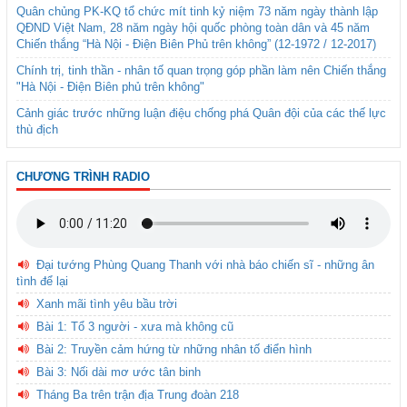
Quân chủng PK-KQ tổ chức mít tinh kỷ niệm 73 năm ngày thành lập
QĐND Việt Nam, 28 năm ngày hội quốc phòng toàn dân và 45 năm
Chiến thắng “Hà Nội - Điện Biên Phủ trên không” (12-1972 / 12-2017)
Chính trị, tinh thần - nhân tố quan trọng góp phần làm nên Chiến thắng
"Hà Nội - Điện Biên phủ trên không"
Cảnh giác trước những luận điệu chống phá Quân đội của các thế lực
thù địch
CHƯƠNG TRÌNH RADIO
Đại tướng Phùng Quang Thanh với nhà báo chiến sĩ - những ân
tình để lại
Xanh mãi tình yêu bầu trời
Bài 1: Tổ 3 người - xưa mà không cũ
Bài 2: Truyền cảm hứng từ những nhân tố điển hình
Bài 3: Nối dài mơ ước tân binh
Tháng Ba trên trận địa Trung đoàn 218