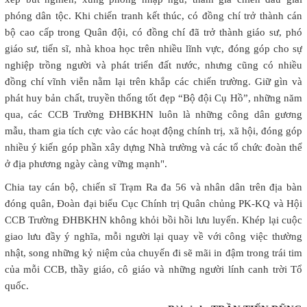
phóng dân tộc. Khi chiến tranh kết thúc, có đồng chí trở thành cán
bộ cao cấp trong Quân đội, có đồng chí đã trở thành giáo sư, phó
giáo sư, tiến sĩ, nhà khoa học trên nhiều lĩnh vực, đóng góp cho sự
nghiệp trồng người và phát triển đất nước, nhưng cũng có nhiều
đồng chí vĩnh viễn nằm lại trên khắp các chiến trường. Giữ gìn và
phát huy bản chất, truyền thống tốt đẹp “Bộ đội Cụ Hồ”, những năm
qua, các CCB Trường ĐHBKHN luôn là những công dân gương
mẫu, tham gia tích cực vào các hoạt động chính trị, xã hội, đóng góp
nhiều ý kiến góp phần xây dựng Nhà trường và các tổ chức đoàn thể
ở địa phương ngày càng vững mạnh".
Chia tay cán bộ, chiến sĩ Trạm Ra đa 56 và nhân dân trên địa bàn
đóng quân, Đoàn đại biểu Cục Chính trị Quân chủng PK-KQ và Hội
CCB Trường ĐHBKHN không khỏi bồi hồi lưu luyến. Khép lại cuộc
giao lưu đầy ý nghĩa, mỗi người lại quay về với công việc thường
nhật, song những kỷ niệm của chuyến đi sẽ mãi in đậm trong trái tim
của mỗi CCB, thầy giáo, cô giáo và những người lính canh trời Tổ
quốc.