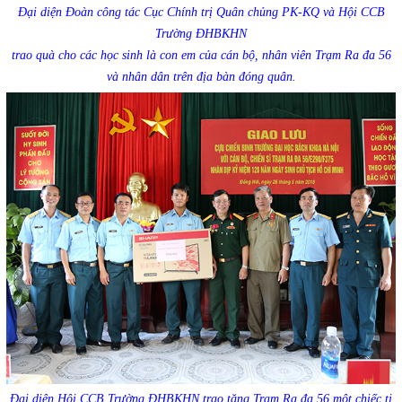
Đại diện Đoàn công tác Cục Chính trị Quân chủng PK-KQ và Hội CCB
Trường ĐHBKHN
trao quà cho các học sinh là con em của cán bộ, nhân viên Trạm Ra đa 56
và nhân dân trên địa bàn đóng quân.
Đại diện Hội CCB Trường ĐHBKHN trao tặng Trạm Ra đa 56 một chiếc ti