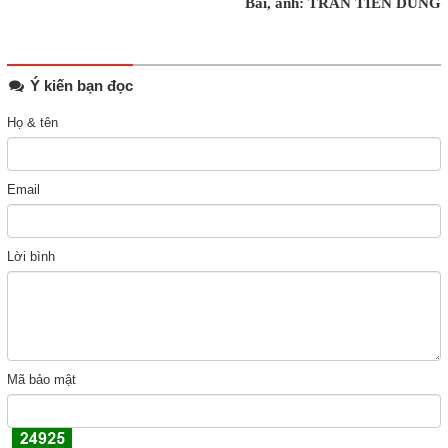
Bài, ảnh: TRẦN TIẾN DŨNG
Ý kiến bạn đọc
Họ & tên
Email
Lời bình
Mã bảo mật