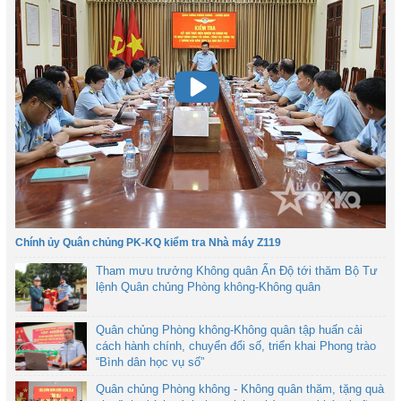
Chính ủy Quân chủng PK-KQ kiểm tra Nhà máy Z119
Tham mưu trưởng Không quân Ấn Độ tới thăm Bộ Tư
lệnh Quân chủng Phòng không-Không quân
Quân chủng Phòng không-Không quân tập huấn cải
cách hành chính, chuyển đổi số, triển khai Phong trào
“Bình dân học vụ số”
Quân chủng Phòng không - Không quân thăm, tặng quà