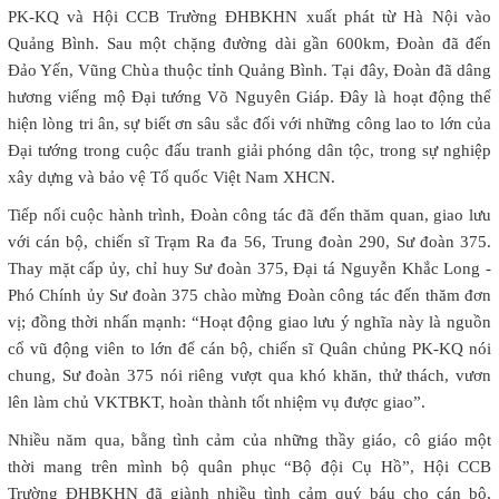
PK-KQ và Hội CCB Trường ĐHBKHN xuất phát từ Hà Nội vào
Quảng Bình. Sau một chặng đường dài gần 600km, Đoàn đã đến
Đảo Yến, Vũng Chùa thuộc tỉnh Quảng Bình. Tại đây, Đoàn đã dâng
hương viếng mộ Đại tướng Võ Nguyên Giáp. Đây là hoạt động thể
hiện lòng tri ân, sự biết ơn sâu sắc đối với những công lao to lớn của
Đại tướng trong cuộc đấu tranh giải phóng dân tộc, trong sự nghiệp
xây dựng và bảo vệ Tổ quốc Việt Nam XHCN.
Tiếp nối cuộc hành trình, Đoàn công tác đã đến thăm quan, giao lưu
với cán bộ, chiến sĩ Trạm Ra đa 56, Trung đoàn 290, Sư đoàn 375.
Thay mặt cấp ủy, chỉ huy Sư đoàn 375, Đại tá Nguyễn Khắc Long -
Phó Chính ủy Sư đoàn 375 chào mừng Đoàn công tác đến thăm đơn
vị; đồng thời nhấn mạnh: “Hoạt động giao lưu ý nghĩa này là nguồn
cổ vũ động viên to lớn để cán bộ, chiến sĩ Quân chủng PK-KQ nói
chung, Sư đoàn 375 nói riêng vượt qua khó khăn, thử thách, vươn
lên làm chủ VKTBKT, hoàn thành tốt nhiệm vụ được giao”.
Nhiều năm qua, bằng tình cảm của những thầy giáo, cô giáo một
thời mang trên mình bộ quân phục “Bộ đội Cụ Hồ”, Hội CCB
Trường ĐHBKHN đã giành nhiều tình cảm quý báu cho cán bộ,