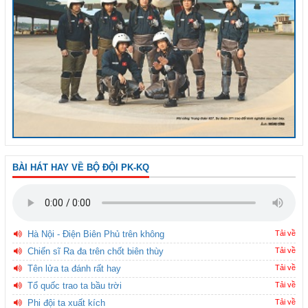
BÀI HÁT HAY VỀ BỘ ĐỘI PK-KQ
Hà Nội - Điện Biên Phủ trên không
Tải về
Chiến sĩ Ra đa trên chốt biên thùy
Tải về
Tên lửa ta đánh rất hay
Tải về
Tổ quốc trao ta bầu trời
Tải về
Phi đội ta xuất kích
Tải về