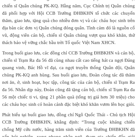
chiến sĩ Quân chủng PK-KQ. Hằng năm, Cục Chính trị Quân chủng
đã phối hợp với Hội CCB Trường ĐHBKHN tổ chức các chuyến
thăm, giao lưu, tặng quà cho nhiều đơn vị và các cháu học sinh trên
địa bàn các đơn vị Quân chủng đóng quân. Tình cảm đó là nguồn cổ
vũ, động viên cán bộ, chiến sĩ Quân chủng vượt qua khó khăn, thử
thách bảo vệ vững chắc bầu trời Tổ quốc Việt Nam XHCN.
Trong buổi giao lưu, các đồng chí CCB Trường ĐHBKHN và cán bộ,
chiến sĩ Trạm Ra đa 56 đã cùng nhau cất cao tiếng hát ca ngợi Đảng
quang vinh, Bác Hồ vĩ đại, ca ngợi truyền thống Quân đội, Quân
chủng PK-KQ anh hùng. Sau buổi giao lưu, Đoàn công tác đã thăm
nơi ăn, ở, sinh hoạt, học tập, công tác của cán bộ, chiến sĩ Trạm Ra
đa 56. Nhân dịp này, Đoàn cũng đã tặng cán bộ, chiến sĩ Trạm Ra đa
56 một chiếc ti vi, tặng 21 phần quà (tổng trị giá hơn 30 triệu) cho
các cháu học sinh có hoàn cảnh đặc biệt khó khăn vươn lên học giỏi.
Phát biểu tại buổi giao lưu, đồng chí Ngô Quốc Thái - Chủ tịch Hội
CCB Trường ĐHBKHN, khẳng định: “Trong cuộc kháng chiến
chống Mỹ cứu nước, hàng trăm sinh viên của Trường ĐHBKHN đã
xếp bút nghiên, xung phong nhập ngũ, tham gia chiến đấu giải