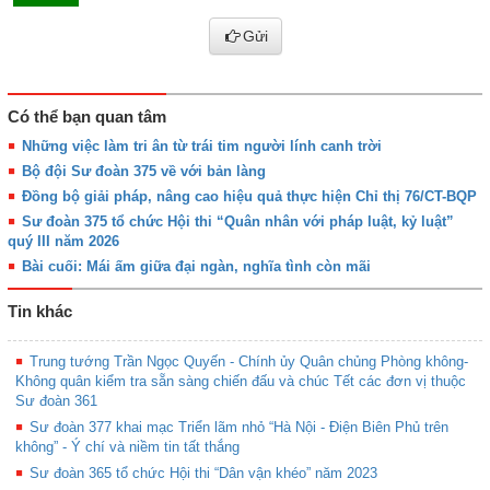
Gửi
Có thể bạn quan tâm
Những việc làm tri ân từ trái tim người lính canh trời
Bộ đội Sư đoàn 375 về với bản làng
Đồng bộ giải pháp, nâng cao hiệu quả thực hiện Chỉ thị 76/CT-BQP
Sư đoàn 375 tổ chức Hội thi “Quân nhân với pháp luật, kỷ luật”
quý III năm 2026
Bài cuối: Mái ấm giữa đại ngàn, nghĩa tình còn mãi
Tin khác
Trung tướng Trần Ngọc Quyến - Chính ủy Quân chủng Phòng không-
Không quân kiểm tra sẵn sàng chiến đấu và chúc Tết các đơn vị thuộc
Sư đoàn 361
Sư đoàn 377 khai mạc Triển lãm nhỏ “Hà Nội - Điện Biên Phủ trên
không” - Ý chí và niềm tin tất thắng
Sư đoàn 365 tổ chức Hội thi “Dân vận khéo” năm 2023