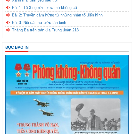
Xanh mãi tình yêu bầu trời
Bài 1: Tổ 3 người - xưa mà không cũ
Bài 2: Truyền cảm hứng từ những nhân tố điển hình
Bài 3: Nối dài mơ ước tân binh
Tháng Ba trên trận địa Trung đoàn 218
ĐỌC BÁO IN