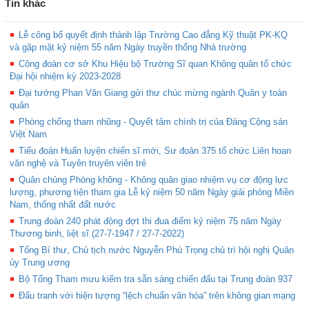
Tin khác
Lễ công bố quyết định thành lập Trường Cao đẳng Kỹ thuật PK-KQ
và gặp mặt kỷ niệm 55 năm Ngày truyền thống Nhà trường
Công đoàn cơ sở Khu Hiệu bộ Trường Sĩ quan Không quân tổ chức
Đại hội nhiệm kỳ 2023-2028
Đại tướng Phan Văn Giang gửi thư chúc mừng ngành Quân y toàn
quân
Phòng chống tham nhũng - Quyết tâm chính trị của Đảng Cộng sản
Việt Nam
Tiểu đoàn Huấn luyện chiến sĩ mới, Sư đoàn 375 tổ chức Liên hoan
văn nghệ và Tuyên truyên viên trẻ
Quân chủng Phòng không - Không quân giao nhiệm vụ cơ động lực
lượng, phương tiện tham gia Lễ kỷ niệm 50 năm Ngày giải phóng Miền
Nam, thống nhất đất nước
Trung đoàn 240 phát động đợt thi đua điểm kỷ niệm 75 năm Ngày
Thương binh, liệt sĩ (27-7-1947 / 27-7-2022)
Tổng Bí thư, Chủ tịch nước Nguyễn Phú Trọng chủ trì hội nghị Quân
ủy Trung ương
Bộ Tổng Tham mưu kiểm tra sẵn sàng chiến đấu tại Trung đoàn 937
Đấu tranh với hiện tượng “lệch chuẩn văn hóa” trên không gian mạng