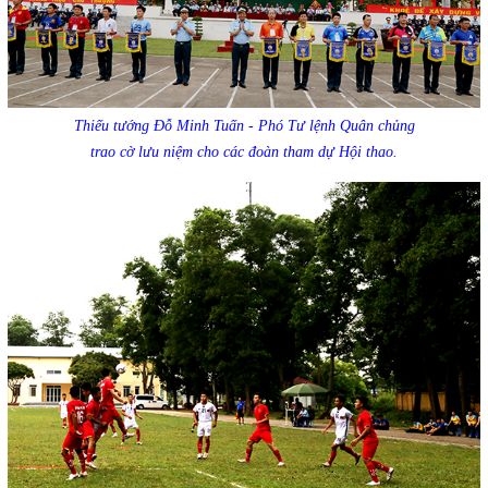
Thiếu tướng Đỗ Minh Tuấn - Phó Tư lệnh Quân chủng
trao cờ lưu niệm cho các đoàn tham dự Hội thao.