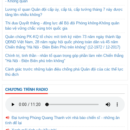
- Không quân
Lương sĩ quan Quân đội cấp úy, cấp tá, cấp tướng tháng 7 này được
tăng lên nhiều không?
Thi đua Quyết thắng - động lực để Bộ đội Phòng không-Không quân
bảo vệ vững chắc vùng trời quốc gia
Quân chủng PK-KQ tổ chức mít tinh kỷ niệm 73 năm ngày thành lập
QĐND Việt Nam, 28 năm ngày hội quốc phòng toàn dân và 45 năm
Chiến thắng “Hà Nội - Điện Biên Phủ trên không” (12-1972 / 12-2017)
Chính trị, tinh thần - nhân tố quan trọng góp phần làm nên Chiến thắng
"Hà Nội - Điện Biên phủ trên không"
Cảnh giác trước những luận điệu chống phá Quân đội của các thế lực
thù địch
CHƯƠNG TRÌNH RADIO
Đại tướng Phùng Quang Thanh với nhà báo chiến sĩ - những ân
tình để lại