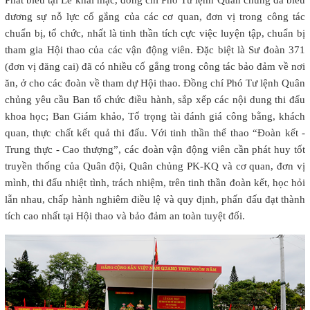
dương sự nỗ lực cố gắng của các cơ quan, đơn vị trong công tác
chuẩn bị, tổ chức, nhất là tinh thần tích cực việc luyện tập, chuẩn bị
tham gia Hội thao của các vận động viên. Đặc biệt là Sư đoàn 371
(đơn vị đăng cai) đã có nhiều cố gắng trong công tác bảo đảm về nơi
ăn, ở cho các đoàn về tham dự Hội thao. Đồng chí Phó Tư lệnh Quân
chủng yêu cầu Ban tổ chức điều hành, sắp xếp các nội dung thi đấu
khoa học; Ban Giám khảo, Tổ trọng tài đánh giá công bằng, khách
quan, thực chất kết quả thi đấu. Với tinh thần thể thao “Đoàn kết -
Trung thực - Cao thượng”, các đoàn vận động viên cần phát huy tốt
truyền thống của Quân đội, Quân chủng PK-KQ và cơ quan, đơn vị
mình, thi đấu nhiệt tình, trách nhiệm, trên tinh thần đoàn kết, học hỏi
lẫn nhau, chấp hành nghiêm điều lệ và quy định, phấn đấu đạt thành
tích cao nhất tại Hội thao và bảo đảm an toàn tuyệt đối.