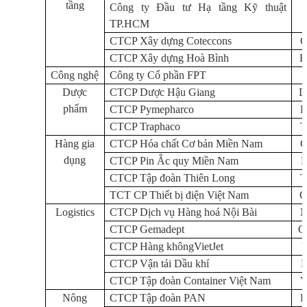
tầng
Công ty Đầu tư Hạ tầng Kỹ thuật
TP.HCM
CTCP Xây dựng Coteccons
CTCP Xây dựng Hoà Bình
Công nghệ
Công ty Cổ phần FPT
Dược
CTCP D
ược
Hậu Giang
phẩm
CTCP Pymepharco
CTCP Traphaco
Hàng gia
CTCP Hóa chất Cơ bản Miền Nam
dụng
CTCP Pin Ắc quy Miền Nam
CTCP Tập đ
oàn Thiên Long
TCT CP Thiết bị điện Việt Nam
Logistics
CTCP Dịch vụ Hàng hoá Nội Bài
CTCP Gemadept
CTCP Hàng khôngVietJet
CTCP Vận tải Dầu khí
CTCP Tập đoàn Container Việt Nam
Nông
CTCP Tập đoàn PAN