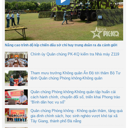
Nâng cao trình độ kíp chiến đấu sở chỉ huy trung đoàn ra đa cảnh giới
Chính ủy Quân chủng PK-KQ kiểm tra Nhà máy Z119
Tham mưu trưởng Không quân Ấn Độ tới thăm Bộ Tư
lệnh Quân chủng Phòng không-Không quân
Quân chủng Phòng không-Không quân tập huấn cải
cách hành chính, chuyển đổi số, triển khai Phong trào
“Bình dân học vụ số”
Quân chủng Phòng không - Không quân thăm, tặng quà
gia đình chính sách, học sinh nghèo vượt khó tại xã
Tây Giang, thành phố Đà nẵng