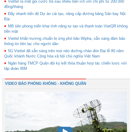
Viettel ra mắt gói cước trả sau nhiều tiện ích với chi phí từ 200.000
đồng/tháng
Đẩy nhanh tiến độ Dự án cải tạo, nâng cấp đường băng Sân bay Nội
Bài
MB tiên phong triển khai tính năng tự tạo và thanh toán VietQR không
tiền mặt
Viettel khẩn trương chuẩn bị ứng phó bão Wipha, sẵn sàng đảm bảo
thông tin liên lạc cho người dân
5G Viettel đã sẵn sàng trên mọi nẻo đường chào đón Đại lễ 80 năm
Quốc khánh Nước Cộng hòa xã hội chủ nghĩa Việt Nam
Ngân hàng TMCP Quân đội ký kết thỏa thuận hợp tác chiến lược với
tập đoàn IBM
VIDEO BÁO PHÒNG KHÔNG - KHÔNG QUÂN