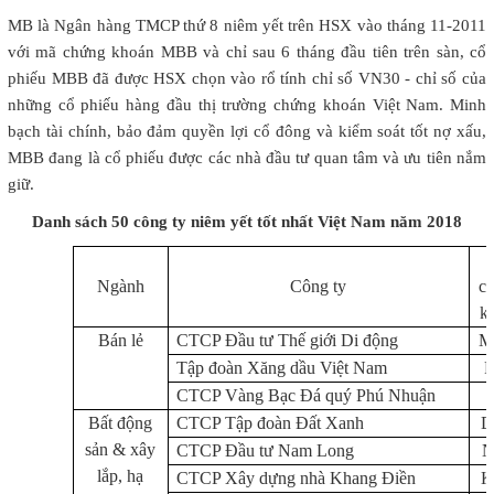
MB là Ngân hàng TMCP thứ 8 niêm yết trên HSX vào tháng 11-2011
với mã chứng khoán MBB và chỉ sau 6 tháng đầu tiên trên sàn, cổ
phiếu MBB đã được HSX chọn vào rổ tính chỉ số VN30 - chỉ số của
những cổ phiếu hàng đầu thị trường chứng khoán Việt Nam. Minh
bạch tài chính, bảo đảm quyền lợi cổ đông và kiểm soát tốt nợ xấu,
MBB đang là cổ phiếu được các nhà đầu tư quan tâm và ưu tiên nắm
giữ.​
Danh sách 50 công ty niêm yết tốt nhất Việt Nam năm 2018
Ngành
Công ty
c
k
Bán lẻ
CTCP Đầu t
ư
Thế gi
ới
Di động
M
Tập đoàn Xăng dầu Việt Nam
CTCP Vàng Bạc Đ
á quý Phú Nhuận
Bất động
CTCP Tập đoàn Đất Xanh
sản & xây
CTCP Đầu tư Nam Long
lắp, hạ
CTCP Xây dựng nhà Khang Điền