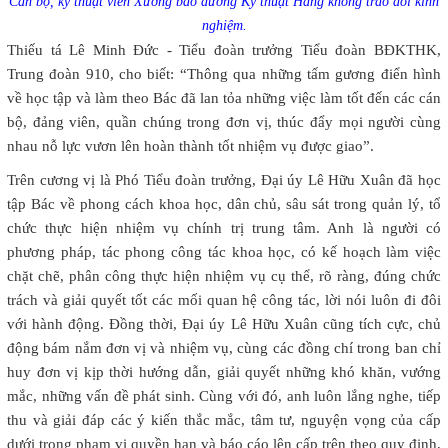
Cán bộ, kỹ thuật viên Xưởng bảo dưỡng Kỹ thuật Hàng không trao đổi kinh
nghiệm.
Thiếu tá Lê Minh Đức - Tiểu đoàn trưởng Tiểu đoàn BĐKTHK,
Trung đoàn 910, cho biết: “Thông qua những tấm gương điển hình
về học tập và làm theo Bác đã lan tỏa những việc làm tốt đến các cán
bộ, đảng viên, quần chúng trong đơn vị, thúc đẩy mọi người cùng
nhau nỗ lực vươn lên hoàn thành tốt nhiệm vụ được giao”.
Trên cương vị là Phó Tiểu đoàn trưởng, Đại úy Lê Hữu Xuân đã học
tập Bác về phong cách khoa học, dân chủ, sâu sát trong quản lý, tổ
chức thực hiện nhiệm vụ chính trị trung tâm. Anh là người có
phương pháp, tác phong công tác khoa học, có kế hoạch làm việc
chặt chẽ, phân công thực hiện nhiệm vụ cụ thể, rõ ràng, đúng chức
trách và giải quyết tốt các mối quan hệ công tác, lời nói luôn đi đôi
với hành động. Đồng thời, Đại úy Lê Hữu Xuân cũng tích cực, chủ
động bám nắm đơn vị và nhiệm vụ, cùng các đồng chí trong ban chỉ
huy đơn vị kịp thời hướng dẫn, giải quyết những khó khăn, vướng
mắc, những vấn đề phát sinh. Cùng với đó, anh luôn lắng nghe, tiếp
thu và giải đáp các ý kiến thắc mắc, tâm
tư, nguyện vọng của cấp
dưới trong phạm vi quyền hạn và báo cáo lên cấp trên theo quy định,