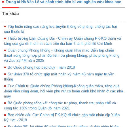
Trung tá Hà Văn Lê và hành trình bền bỉ với nghiên cứu khoa học
Tin khác
Tập huấn nâng cao năng lực truyền thông về phòng, chống tác hại
của thuốc lá
Thiếu tướng Lâm Quang Đại - Chính ủy Quân chủng PK-KQ thăm và
tặng quà gia đình chính sách trên địa bàn Thành phố Hồ Chí Minh
Quân chủng Phòng không - Không quân khai mạc Diễn tập chiến
thuật vòng tổng hợp phân đội tên lửa phòng không, pháo phòng không
và Zsu-23-4M năm 2025
Bộ Quốc phòng họp báo Quý I năm 2018
Sư đoàn 370 tổ chức gặp mặt nhân kỷ niệm 45 năm ngày truyền
thống
Cục Chính trị Quân chủng Phòng không-Không quân thăm, tặng quà
đoàn viên công đoàn, hội viên phụ nữ có hoàn cảnh khó khăn ở các nhà
máy
Bộ Quốc phòng tổng kết công tác tư pháp, thanh tra, pháp chế và
công tác 1389 trong Quân đội năm 2021
Bạn chiến đấu Cục Chính trị PK-KQ tổ chức gặp mặt nhân dịp Xuân
Kỷ Hợi - 2019
Sư đoàn 361 kỷ niệm 60 năm Ngày truyền thống và đón nhận Huân