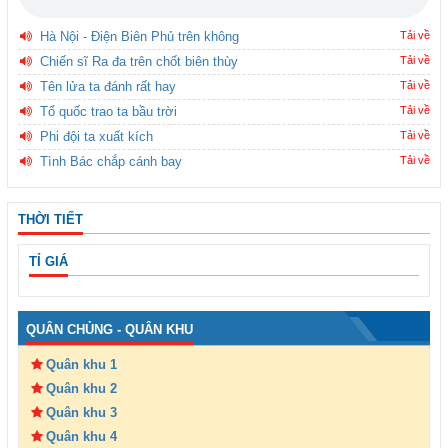
Hà Nội - Điện Biên Phủ trên không
Tải về
Chiến sĩ Ra đa trên chốt biên thùy
Tải về
Tên lửa ta đánh rất hay
Tải về
Tổ quốc trao ta bầu trời
Tải về
Phi đội ta xuất kích
Tải về
Tình Bác chắp cánh bay
Tải về
THỜI TIẾT
TỈ GIÁ
QUÂN CHỦNG - QUÂN KHU
Quân khu 1
Quân khu 2
Quân khu 3
Quân khu 4