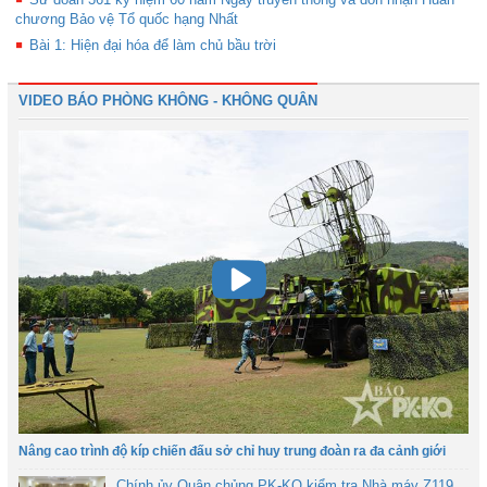
chương Bảo vệ Tổ quốc hạng Nhất
Bài 1: Hiện đại hóa để làm chủ bầu trời
VIDEO BÁO PHÒNG KHÔNG - KHÔNG QUÂN
Nâng cao trình độ kíp chiến đấu sở chỉ huy trung đoàn ra đa cảnh giới
Chính ủy Quân chủng PK-KQ kiểm tra Nhà máy Z119