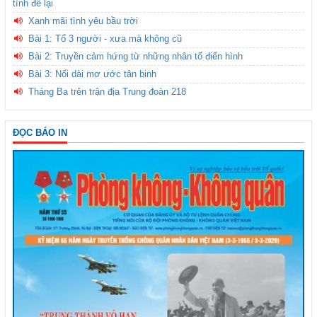
tình để lại
Xanh mãi tình yêu bầu trời
Bài 1: Tổ 3 người - xưa mà không cũ
Bài 2: Truyền cảm hứng từ những nhân tố điển hình
Bài 3: Nối dài mơ ước tân binh
Tháng Ba trên trận địa Trung đoàn 218
ĐỌC BÁO IN