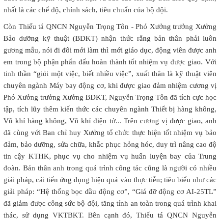
nhất là các chế độ, chính sách, tiêu chuẩn của bộ đội.
Còn Thiếu tá QNCN Nguyễn Trọng Tôn - Phó Xưởng trưởng Xưởng
Bảo dưỡng kỹ thuật (BDKT) nhận thức rằng bản thân phải luôn
gương mẫu, nói đi đôi mới làm thì mới giáo dục, động viên được anh
em trong bộ phận phấn đấu hoàn thành tốt nhiệm vụ được giao. Với
tinh thần “giỏi một việc, biết nhiều việc”, xuất thân là kỹ thuật viên
chuyên ngành Máy bay động cơ, khi được giao đảm
nhiệm cương vị
Phó Xưởng trưởng Xưởng BDKT, Nguyễn Trọng Tôn đã tích cực học
tập, tích lũy thêm kiến thức các chuyên ngành Thiết bị hàng không,
Vũ khí hàng không, Vũ khí điện tử... Trên cương vị được giao, anh
đã cùng với Ban chỉ huy Xưởng tổ chức thực hiện tốt nhiệm vụ bảo
đảm, bảo dưỡng, sửa chữa, khắc phục hỏng hóc, duy trì nâng cao độ
tin cậy KTHK, phục vụ cho nhiệm vụ huấn luyện bay của Trung
đoàn. Bản thân anh trong quá trình công tác cũng là người có nhiều
giải pháp, cải tiến ứng dụng hiệu quả vào thực tiễn; tiêu biểu như các
giải pháp: “Hệ thống bọc dầu động cơ”, “Giá đỡ động cơ AI-25TL”
đã giảm được công sức bộ đội, tăng tính an toàn trong quá trình khai
thác, sử dụng VKTBKT. Bên cạnh đó, Thiếu tá QNCN Nguyễn