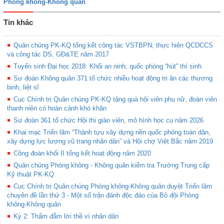
Phòng không-Không quân
Tin khác
Quân chủng PK-KQ tổng kết công tác VSTBPN; thực hiện QCDCCS
và công tác DS, GĐ&TE năm 2017
Tuyển sinh Đại học 2018: Khối an ninh, quốc phòng “hút” thí sinh
Sư đoàn Không quân 371 tổ chức nhiều hoạt động tri ân các thương
binh, liệt sĩ
Cục Chính trị Quân chủng PK-KQ tặng quà hội viên phụ nữ, đoàn viên
thanh niên có hoàn cảnh khó khăn
Sư đoàn 361 tổ chức Hội thi giáo viên, mô hình học cụ năm 2026
Khai mạc Triển lãm “Thành tựu xây dựng nền quốc phòng toàn dân,
xây dựng lực lượng vũ trang nhân dân” và Hội chợ Việt Bắc năm 2019
Công đoàn khối II tổng kết hoạt động năm 2020
Quân chủng Phòng không - Không quân kiểm tra Trường Trung cấp
Kỹ thuật PK-KQ
Cục Chính trị Quân chủng Phòng không-Không quân duyệt Triển lãm
chuyên đề lần thứ 3 - Một số trận đánh độc đáo của Bộ đội Phòng
không-Không quân
Kỳ 2: Thấm đẫm lời thề vì nhân dân