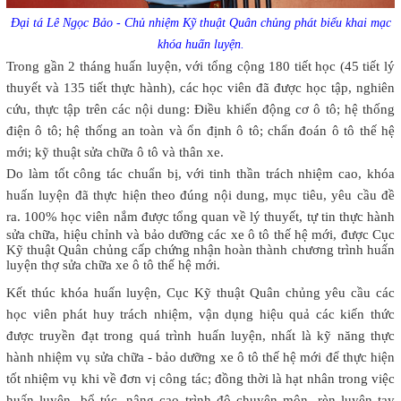
Đại tá Lê Ngọc Bảo - Chủ nhiệm Kỹ thuật Quân chủng phát biểu khai mạc
khóa huấn luyện.
Trong gần 2 tháng huấn luyện, với tổng cộng 180 tiết học (45 tiết lý
thuyết và 135 tiết thực hành), các học viên đã được học tập, nghiên
cứu, thực tập trên các nội dung: Điều khiển động cơ ô tô; hệ thống
điện ô tô; hệ thống an toàn và ổn định ô tô; chẩn đoán ô tô thế hệ
mới; kỹ thuật sửa chữa ô tô và thân xe.
Do làm tốt công tác chuẩn bị, với tinh thần trách nhiệm cao, khóa
huấn luyện đã thực hiện theo đúng nội dung, mục tiêu, yêu cầu đề
ra. 100% học viên nắm được tổng quan về lý thuyết,
tự tin thực hành
sửa chữa, hiệu chỉnh và bảo dưỡng các xe ô tô thế hệ mới, được Cục
Kỹ thuật Quân chủng cấp chứng nhận hoàn thành chương trình huấn
luyện thợ sửa chữa xe ô tô thế hệ mới.
Kết thúc khóa huấn luyện, Cục Kỹ thuật Quân chủng yêu cầu các
học viên phát huy trách nhiệm, vận dụng hiệu quả các kiến thức
được truyền đạt trong quá trình huấn luyện, nhất là kỹ năng thực
hành nhiệm vụ sửa chữa - bảo dưỡng xe ô tô thế hệ mới để thực hiện
tốt nhiệm vụ khi về đơn vị công tác; đồng thời là hạt nhân trong việc
huấn luyện, bổ túc, nâng cao trình độ chuyên môn, rèn luyện tay