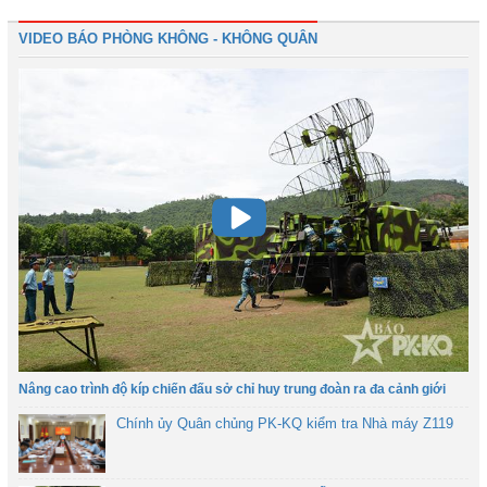
VIDEO BÁO PHÒNG KHÔNG - KHÔNG QUÂN
Nâng cao trình độ kíp chiến đấu sở chỉ huy trung đoàn ra đa cảnh giới
Chính ủy Quân chủng PK-KQ kiểm tra Nhà máy Z119