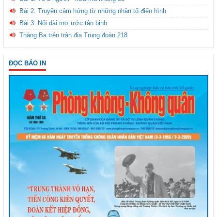
Bài 2: Truyền cảm hứng từ những nhân tố điển hình
Bài 3: Nối dài mơ ước tân binh
Tháng Ba trên trận địa Trung đoàn 218
ĐỌC BÁO IN