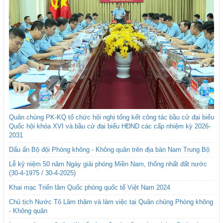
Quân chủng PK-KQ tổ chức hội nghị tổng kết công tác bầu cử đại biểu
Quốc hội khóa XVI và bầu cử đại biểu HĐND các cấp nhiệm kỳ 2026-
2031
Dấu ấn Bộ đội Phòng không - Không quân trên địa bàn Nam Trung Bộ
Lễ kỷ niệm 50 năm Ngày giải phóng Miền Nam, thống nhất đất nước
(30-4-1975 / 30-4-2025)
Khai mạc Triển lãm Quốc phòng quốc tế Việt Nam 2024
Chủ tịch Nước Tô Lâm thăm và làm việc tại Quân chủng Phòng không
- Không quân