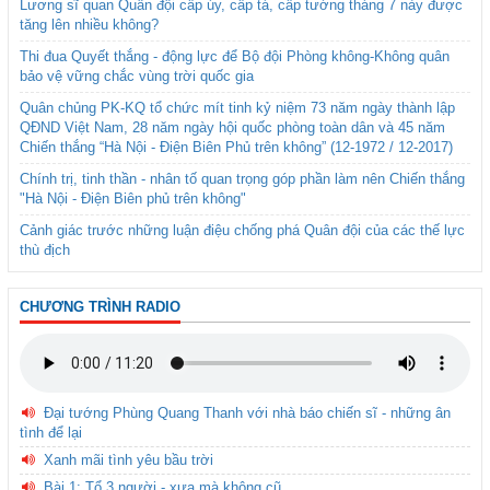
Lương sĩ quan Quân đội cấp úy, cấp tá, cấp tướng tháng 7 này được
tăng lên nhiều không?
Thi đua Quyết thắng - động lực để Bộ đội Phòng không-Không quân
bảo vệ vững chắc vùng trời quốc gia
Quân chủng PK-KQ tổ chức mít tinh kỷ niệm 73 năm ngày thành lập
QĐND Việt Nam, 28 năm ngày hội quốc phòng toàn dân và 45 năm
Chiến thắng “Hà Nội - Điện Biên Phủ trên không” (12-1972 / 12-2017)
Chính trị, tinh thần - nhân tố quan trọng góp phần làm nên Chiến thắng
"Hà Nội - Điện Biên phủ trên không"
Cảnh giác trước những luận điệu chống phá Quân đội của các thế lực
thù địch
CHƯƠNG TRÌNH RADIO
Đại tướng Phùng Quang Thanh với nhà báo chiến sĩ - những ân
tình để lại
Xanh mãi tình yêu bầu trời
Bài 1: Tổ 3 người - xưa mà không cũ