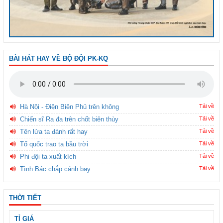
BÀI HÁT HAY VỀ BỘ ĐỘI PK-KQ
Hà Nội - Điện Biên Phủ trên không
Tải về
Chiến sĩ Ra đa trên chốt biên thùy
Tải về
Tên lửa ta đánh rất hay
Tải về
Tổ quốc trao ta bầu trời
Tải về
Phi đội ta xuất kích
Tải về
Tình Bác chắp cánh bay
Tải về
THỜI TIẾT
TỈ GIÁ