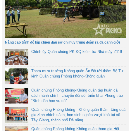
Nâng cao trình độ kíp chiến đấu sở chỉ huy trung đoàn ra đa cảnh giới
Chính ủy Quân chủng PK-KQ kiểm tra Nhà máy Z119
Tham mưu trưởng Không quân Ấn Độ tới thăm Bộ Tư
lệnh Quân chủng Phòng không-Không quân
Quân chủng Phòng không-Không quân tập huấn cải
cách hành chính, chuyển đổi số, triển khai Phong trào
“Bình dân học vụ số”
Quân chủng Phòng không - Không quân thăm, tặng quà
gia đình chính sách, học sinh nghèo vượt khó tại xã
Tây Giang, thành phố Đà nẵng
Quân chủng Phòng không-Không quân tham gia Hội