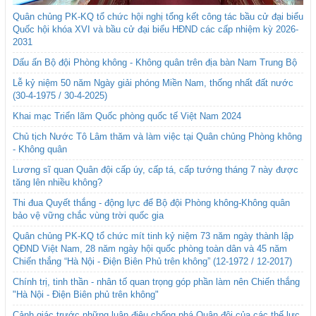
Quân chủng PK-KQ tổ chức hội nghị tổng kết công tác bầu cử đại biểu
Quốc hội khóa XVI và bầu cử đại biểu HĐND các cấp nhiệm kỳ 2026-
2031
Dấu ấn Bộ đội Phòng không - Không quân trên địa bàn Nam Trung Bộ
Lễ kỷ niệm 50 năm Ngày giải phóng Miền Nam, thống nhất đất nước
(30-4-1975 / 30-4-2025)
Khai mạc Triển lãm Quốc phòng quốc tế Việt Nam 2024
Chủ tịch Nước Tô Lâm thăm và làm việc tại Quân chủng Phòng không
- Không quân
Lương sĩ quan Quân đội cấp úy, cấp tá, cấp tướng tháng 7 này được
tăng lên nhiều không?
Thi đua Quyết thắng - động lực để Bộ đội Phòng không-Không quân
bảo vệ vững chắc vùng trời quốc gia
Quân chủng PK-KQ tổ chức mít tinh kỷ niệm 73 năm ngày thành lập
QĐND Việt Nam, 28 năm ngày hội quốc phòng toàn dân và 45 năm
Chiến thắng “Hà Nội - Điện Biên Phủ trên không” (12-1972 / 12-2017)
Chính trị, tinh thần - nhân tố quan trọng góp phần làm nên Chiến thắng
"Hà Nội - Điện Biên phủ trên không"
Cảnh giác trước những luận điệu chống phá Quân đội của các thế lực