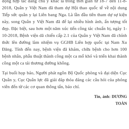
động hợp tác đáng chú ý khác là trong thời gian từ 18-7 đến 11-8-
2018, Quân y Việt Nam đã tham dự Hội thao quốc tế về nội dung
Tiếp sức quân y lại Liên bang Nga. Là lần đầu tiên tham dự sự kiện
này, song Quân y Việt Nam đã để lại nhiều hình ảnh, ấn tượng tốt
đẹp. Đặc biệt, sau hơn một năm xúc tiến công tác chuẩn bị, ngày 1-
10-2018, Bệnh viện dã chiến cấp 2.1 của Quân y Việt Nam đã chính
thức lên đường làm nhiệm vụ GGHB Liên hợp quốc tại Nam Xu
Đăng. Tính đến nay, bệnh viện đã khám, chữa bệnh cho hơn 100
bệnh nhân, phẫu thuật thành công một ca mổ khó và triển khai thành
công một ca tải thương đường không.
Tại buổi họp báo, Người phát ngôn Bộ Quốc phòng và đại diện Cục
Quân y, Cục Quân lực đã giải đáp thỏa đáng các câu hỏi của phóng
viên đến từ các cơ quan thông tấn, báo chí.
Tin, ảnh: DƯƠNG
TOÀN