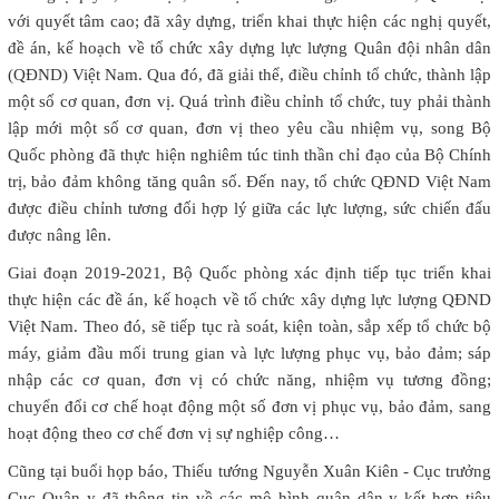
với quyết tâm cao; đã xây dựng, triển khai thực hiện các nghị quyết,
đề án, kế hoạch về tổ chức xây dựng lực lượng Quân đội nhân dân
(QĐND) Việt Nam. Qua đó, đã giải thể, điều chỉnh tổ chức, thành lập
một số cơ quan, đơn vị. Quá trình điều chỉnh tổ chức, tuy phải thành
lập mới một số cơ quan, đơn vị theo yêu cầu nhiệm vụ, song Bộ
Quốc phòng đã thực hiện nghiêm túc tinh thần chỉ đạo của Bộ Chính
trị, bảo đảm không tăng quân số. Đến nay, tổ chức QĐND Việt Nam
được điều chỉnh tương đối hợp lý giữa các lực lượng, sức chiến đấu
được nâng lên.
Giai đoạn 2019-2021, Bộ Quốc phòng xác định tiếp tục triển khai
thực hiện các đề án, kế hoạch về tổ chức xây dựng lực lượng QĐND
Việt Nam. Theo đó, sẽ tiếp tục rà soát, kiện toàn, sắp xếp tổ chức bộ
máy, giảm đầu mối trung gian và lực lượng phục vụ, bảo đảm; sáp
nhập các cơ quan, đơn vị có chức năng, nhiệm vụ tương đồng;
chuyển đổi cơ chế hoạt động một số đơn vị phục vụ, bảo đảm, sang
hoạt động theo cơ chế đơn vị sự nghiệp công…
Cũng tại buổi họp báo, Thiếu tướng Nguyễn Xuân Kiên - Cục trưởng
Cục Quân y đã thông tin về các mô hình quân dân y kết hợp tiêu