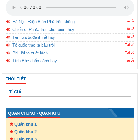
Hà Nội - Điện Biên Phủ trên không
Tải về
Chiến sĩ Ra đa trên chốt biên thùy
Tải về
Tên lửa ta đánh rất hay
Tải về
Tổ quốc trao ta bầu trời
Tải về
Phi đội ta xuất kích
Tải về
Tình Bác chắp cánh bay
Tải về
THỜI TIẾT
TỈ GIÁ
QUÂN CHỦNG - QUÂN KHU
Quân khu 1
Quân khu 2
Quân khu 3