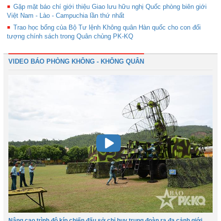
Gặp mặt báo chí giới thiệu Giao lưu hữu nghị Quốc phòng biên giới
Việt Nam - Lào - Campuchia lần thứ nhất
Trao học bổng của Bộ Tư lệnh Không quân Hàn quốc cho con đối
tượng chính sách trong Quân chủng PK-KQ
VIDEO BÁO PHÒNG KHÔNG - KHÔNG QUÂN
Nâng cao trình độ kíp chiến đấu sở chỉ huy trung đoàn ra đa cảnh giới