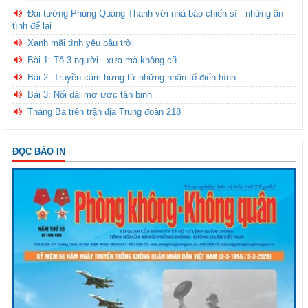
Đại tướng Phùng Quang Thanh với nhà báo chiến sĩ - những ân
tình để lại
Xanh mãi tình yêu bầu trời
Bài 1: Tổ 3 người - xưa mà không cũ
Bài 2: Truyền cảm hứng từ những nhân tố điển hình
Bài 3: Nối dài mơ ước tân binh
Tháng Ba trên trận địa Trung đoàn 218
ĐỌC BÁO IN