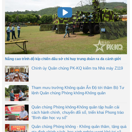
Nâng cao trình độ kíp chiến đấu sở chỉ huy trung đoàn ra đa cảnh giới
Chính ủy Quân chủng PK-KQ kiểm tra Nhà máy Z119
Tham mưu trưởng Không quân Ấn Độ tới thăm Bộ Tư
lệnh Quân chủng Phòng không-Không quân
Quân chủng Phòng không-Không quân tập huấn cải
cách hành chính, chuyển đổi số, triển khai Phong trào
“Bình dân học vụ số”
Quân chủng Phòng không - Không quân thăm, tặng quà
gia đình chính sách, học sinh nghèo vượt khó tại xã