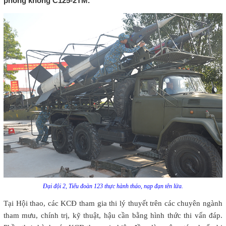
phòng không C125-2TM.
Đại đội 2, Tiểu đoàn 123 thực hành tháo, nạp đạn tên lửa.
Tại Hội thao, các KCĐ tham gia thi lý thuyết trên các chuyên ngành
tham mưu, chính trị, kỹ thuật, hậu cần bằng hình thức thi vấn đáp.