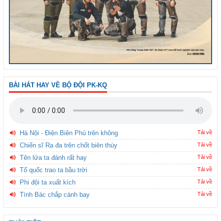
BÀI HÁT HAY VỀ BỘ ĐỘI PK-KQ
Hà Nội - Điện Biên Phủ trên không
Tải về
Chiến sĩ Ra đa trên chốt biên thùy
Tải về
Tên lửa ta đánh rất hay
Tải về
Tổ quốc trao ta bầu trời
Tải về
Phi đội ta xuất kích
Tải về
Tình Bác chắp cánh bay
Tải về