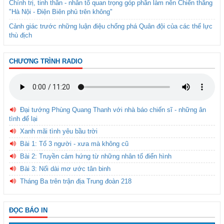
Chính trị, tinh thần - nhân tố quan trọng góp phần làm nên Chiến thắng
"Hà Nội - Điện Biên phủ trên không"
Cảnh giác trước những luận điệu chống phá Quân đội của các thế lực
thù địch
CHƯƠNG TRÌNH RADIO
Đại tướng Phùng Quang Thanh với nhà báo chiến sĩ - những ân
tình để lại
Xanh mãi tình yêu bầu trời
Bài 1: Tổ 3 người - xưa mà không cũ
Bài 2: Truyền cảm hứng từ những nhân tố điển hình
Bài 3: Nối dài mơ ước tân binh
Tháng Ba trên trận địa Trung đoàn 218
ĐỌC BÁO IN