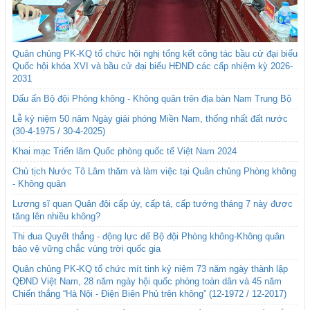
Quân chủng PK-KQ tổ chức hội nghị tổng kết công tác bầu cử đại biểu
Quốc hội khóa XVI và bầu cử đại biểu HĐND các cấp nhiệm kỳ 2026-
2031
Dấu ấn Bộ đội Phòng không - Không quân trên địa bàn Nam Trung Bộ
Lễ kỷ niệm 50 năm Ngày giải phóng Miền Nam, thống nhất đất nước
(30-4-1975 / 30-4-2025)
Khai mạc Triển lãm Quốc phòng quốc tế Việt Nam 2024
Chủ tịch Nước Tô Lâm thăm và làm việc tại Quân chủng Phòng không
- Không quân
Lương sĩ quan Quân đội cấp úy, cấp tá, cấp tướng tháng 7 này được
tăng lên nhiều không?
Thi đua Quyết thắng - động lực để Bộ đội Phòng không-Không quân
bảo vệ vững chắc vùng trời quốc gia
Quân chủng PK-KQ tổ chức mít tinh kỷ niệm 73 năm ngày thành lập
QĐND Việt Nam, 28 năm ngày hội quốc phòng toàn dân và 45 năm
Chiến thắng “Hà Nội - Điện Biên Phủ trên không” (12-1972 / 12-2017)