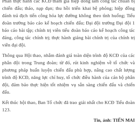
Phần thực hành các KCĐ tham gia hiệp đồng làm công tác chuẩn bị
chiến đấu; tháo, nạp đạn; thu hồi triển khai bệ phóng; hiệp đồng
đánh trả địch tiến công hỏa lực đường không theo tình huống; Tiểu
đoàn trưởng báo cáo kế hoạch chiến đấu; Đại đội trưởng Đại đội 1
báo cáo bài tập; chính trị viên tiểu đoàn báo cáo kế hoạch công tác
đảng, công tác chính trị; thực hành giảng bài chính trị của chính trị
viên đại đội.
Thông qua Hội thao, nhằm đánh giá toàn diện trình độ KCĐ của các
phân đội trong Trung đoàn; từ đó, rút kinh nghiệm về tổ chức và
phương pháp huấn luyện chiến đấu phù hợp, nâng cao chất lượng
trình độ KCĐ, năng lực chỉ huy, tổ chức điều hành của cán bộ phân
đội, đảm bảo thực hiện tốt nhiệm vụ sẵn sàng chiến đấu và chiến
đấu.
Kết thúc hội thao, Ban Tổ chức đã trao giải nhất cho KCĐ Tiểu đoàn
123.
Tin, ảnh: TIẾN MAI