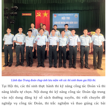
Lãnh đạo Trung đoàn chụp ảnh lưu niệm với các thí sinh tham gia Hội thi.
Tại Hội thi, các thí sinh thực hành thi kỹ năng công tác Đoàn và thi
năng khiếu tự chọn. Nội dung thi kỹ năng công tác Đoàn tập trung
vào nội dung đăng ký sổ sách thường xuyên, thi viết chuyên đề
nghiệp vụ công tác Đoàn, thi trắc nghiệm và thao giảng các bài