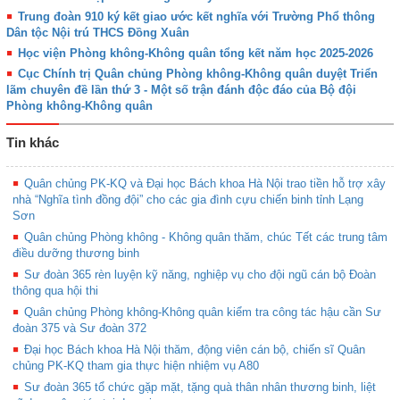
Trung đoàn 910 ký kết giao ước kết nghĩa với Trường Phổ thông
Dân tộc Nội trú THCS Đồng Xuân
Học viện Phòng không-Không quân tổng kết năm học 2025-2026
Cục Chính trị Quân chủng Phòng không-Không quân duyệt Triển
lãm chuyên đề lần thứ 3 - Một số trận đánh độc đáo của Bộ đội
Phòng không-Không quân
Tin khác
Quân chủng PK-KQ và Đại học Bách khoa Hà Nội trao tiền hỗ trợ xây
nhà “Nghĩa tình đồng đội” cho các gia đình cựu chiến binh tỉnh Lạng
Sơn
Quân chủng Phòng không - Không quân thăm, chúc Tết các trung tâm
điều dưỡng thương binh
Sư đoàn 365 rèn luyện kỹ năng, nghiệp vụ cho đội ngũ cán bộ Đoàn
thông qua hội thi
Quân chủng Phòng không-Không quân kiểm tra công tác hậu cần Sư
đoàn 375 và Sư đoàn 372
Đại học Bách khoa Hà Nội thăm, động viên cán bộ, chiến sĩ Quân
chủng PK-KQ tham gia thực hiện nhiệm vụ A80
Sư đoàn 365 tổ chức gặp mặt, tặng quà thân nhân thương binh, liệt