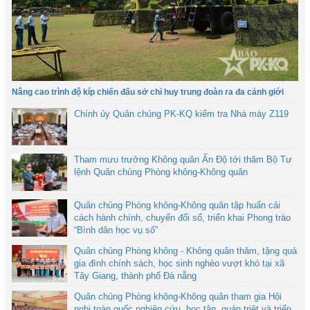
Nâng cao trình độ kíp chiến đấu sở chỉ huy trung đoàn ra đa cảnh giới
Chính ủy Quân chủng PK-KQ kiểm tra Nhà máy Z119
Tham mưu trưởng Không quân Ấn Độ tới thăm Bộ Tư
lệnh Quân chủng Phòng không-Không quân
Quân chủng Phòng không-Không quân tập huấn cải
cách hành chính, chuyển đổi số, triển khai Phong trào
“Bình dân học vụ số”
Quân chủng Phòng không - Không quân thăm, tặng quà
gia đình chính sách, học sinh nghèo vượt khó tại xã
Tây Giang, thành phố Đà nẵng
Quân chủng Phòng không-Không quân tham gia Hội
nghị toàn quốc nghiên cứu, học tập, quán triệt và triển