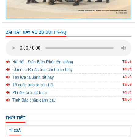
BÀI HÁT HAY VỀ BỘ ĐỘI PK-KQ
Hà Nội - Điện Biên Phủ trên không
Tải về
Chiến sĩ Ra đa trên chốt biên thùy
Tải về
Tên lửa ta đánh rất hay
Tải về
Tổ quốc trao ta bầu trời
Tải về
Phi đội ta xuất kích
Tải về
Tình Bác chắp cánh bay
Tải về
THỜI TIẾT
TỈ GIÁ