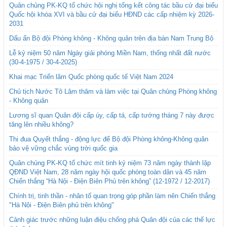
Quân chủng PK-KQ tổ chức hội nghị tổng kết công tác bầu cử đại biểu
Quốc hội khóa XVI và bầu cử đại biểu HĐND các cấp nhiệm kỳ 2026-
2031
Dấu ấn Bộ đội Phòng không - Không quân trên địa bàn Nam Trung Bộ
Lễ kỷ niệm 50 năm Ngày giải phóng Miền Nam, thống nhất đất nước
(30-4-1975 / 30-4-2025)
Khai mạc Triển lãm Quốc phòng quốc tế Việt Nam 2024
Chủ tịch Nước Tô Lâm thăm và làm việc tại Quân chủng Phòng không
- Không quân
Lương sĩ quan Quân đội cấp úy, cấp tá, cấp tướng tháng 7 này được
tăng lên nhiều không?
Thi đua Quyết thắng - động lực để Bộ đội Phòng không-Không quân
bảo vệ vững chắc vùng trời quốc gia
Quân chủng PK-KQ tổ chức mít tinh kỷ niệm 73 năm ngày thành lập
QĐND Việt Nam, 28 năm ngày hội quốc phòng toàn dân và 45 năm
Chiến thắng “Hà Nội - Điện Biên Phủ trên không” (12-1972 / 12-2017)
Chính trị, tinh thần - nhân tố quan trọng góp phần làm nên Chiến thắng
"Hà Nội - Điện Biên phủ trên không"
Cảnh giác trước những luận điệu chống phá Quân đội của các thế lực