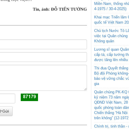
Miền Nam, thống nhấ
4-1975 / 30-4-2025)
Tin, ảnh: ĐỖ TIẾN TƯỜNG
Khai mạc Triển lãm
quốc tế Việt Nam 20
Chủ tịch Nước Tô L
việc tại Quân chủng
Không quân
Lương sĩ quan Quân 
cấp tá, cấp tướng t
được tăng lên nhiều
Thi đua Quyết thắng 
Bộ đội Phòng không
bảo vệ vững chắc vù
gia
Quân chủng PK-KQ t
kỷ niệm 73 năm ngày
QĐND Việt Nam, 28 
quốc phòng toàn dâ
Gửi
Chiến thắng “Hà Nội 
trên không” (12-1972
Chính trị, tinh thần 