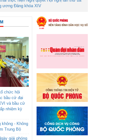
 khai thực hiện Nghị quyết Hội nghị lần thứ ba
g ương Đảng khóa XIV
ÂM
ổ chức hội
ác bầu cử đại
XVI và bầu cử
cấp nhiệm kỳ
g không - Không
am Trung Bộ
gày giải phóng