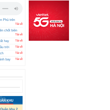
ên Phủ trên
Tải về
rên chốt biên
Tải về
rất hay
Tải về
ầu trời
Tải về
ích
Tải về
ánh bay
Tải về
UÂN KHU
Quân khu 2