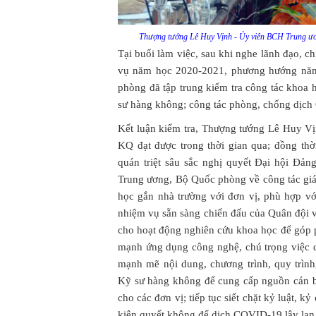
Thượng tướng Lê Huy Vịnh - Ủy viên BCH Trung ươ
Tại buổi làm việc, sau khi nghe lãnh đạo, c
vụ năm học 2020-2021, phương hướng năm
phòng đã tập trung kiểm tra công tác khoa
sư hàng không; công tác phòng, chống dị
Kết luận kiểm tra, Thượng tướng Lê Huy V
KQ đạt được trong thời gian qua; đồng thời
quán triệt sâu sắc nghị quyết Đại hội Đản
Trung ương, Bộ Quốc phòng về công tác giáo d
học gắn nhà trường với đơn vị, phù hợp với
nhiệm vụ sẵn sàng chiến đấu của Quân đội
cho hoạt động nghiên cứu khoa học để góp p
mạnh ứng dụng công nghệ, chú trọng việc d
mạnh mẽ nội dung, chương trình, quy trìn
Kỹ sư hàng không để cung cấp nguồn cán b
cho các đơn vị; tiếp tục siết chặt kỷ luật, 
kiên quyết không để dịch COVID-19 lây la