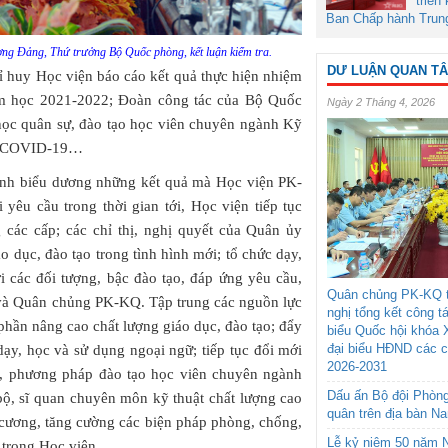
triển
Ban Chấp hành Trun
ng Đảng, Thứ trưởng Bộ Quốc phòng, kết luận kiểm tra.
DƯ LUẬN QUAN T
hỉ huy Học viện báo cáo kết quả thực hiện nhiệm
 học 2021-2022; Đoàn công tác của Bộ Quốc
Ngày 2 Tháng 4, 2026
 học quân sự, đào tạo học viên chuyên ngành Kỹ
ch COVID-19…
ịnh biểu dương những kết quả mà Học viện PK-
 yêu cầu trong thời gian tới, Học viện tiếp tục
g các cấp; các chỉ thị, nghị quyết của Quân ủy
ục, đào tạo trong tình hình mới; tổ chức dạy,
 các đối tượng, bậc đào tạo, đáp ứng yêu cầu,
Quân chủng PK-KQ t
 và Quân chủng PK-KQ. Tập trung các nguồn lực
nghị tổng kết công t
hần nâng cao chất lượng giáo dục, đào tạo; đẩy
biểu Quốc hội khóa 
đại biểu HĐND các 
ạy, học và sử dụng ngoại ngữ; tiếp tục đổi mới
2026-2031
h, phương pháp đào tạo học viên chuyên ngành
Dấu ấn Bộ đội Phòn
ộ, sĩ quan chuyên môn kỹ thuật chất lượng cao
quân trên địa bàn N
kỷ cương, tăng cường các biện pháp phòng, chống,
Lễ kỷ niệm 50 năm N
n trong Học viện…