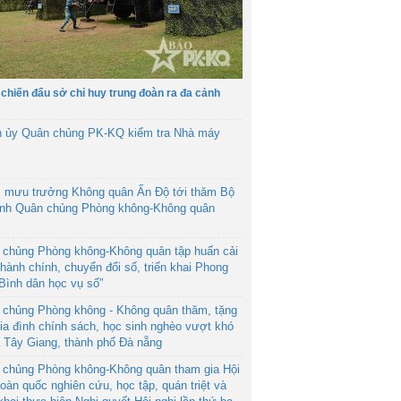
 chiến đấu sở chỉ huy trung đoàn ra đa cảnh
h ủy Quân chủng PK-KQ kiểm tra Nhà máy
 mưu trưởng Không quân Ấn Độ tới thăm Bộ
ệnh Quân chủng Phòng không-Không quân
 chủng Phòng không-Không quân tập huấn cải
hành chính, chuyển đổi số, triển khai Phong
“Bình dân học vụ số”
 chủng Phòng không - Không quân thăm, tặng
ia đình chính sách, học sinh nghèo vượt khó
ã Tây Giang, thành phố Đà nẵng
 chủng Phòng không-Không quân tham gia Hội
toàn quốc nghiên cứu, học tập, quán triệt và