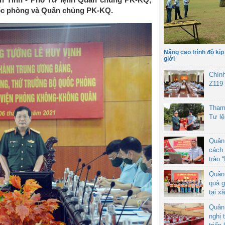
ốc phòng và Quân chủng PK-KQ.
Nâng cao trình độ kíp
giới
Chín
Z119
Tham
Tư l
Quân
cách 
trào 
Quân
quà g
tại x
Quân
nghị 