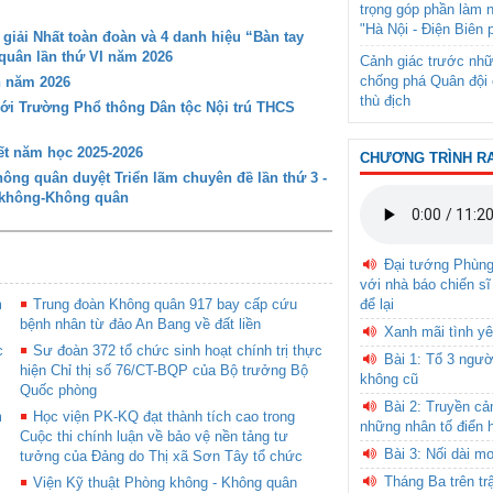
trọng góp phần làm 
"Hà Nội - Điện Biên 
iải Nhất toàn đoàn và 4 danh hiệu “Bàn tay
 quân lần thứ VI năm 2026
Cảnh giác trước nhữ
chống phá Quân đội 
n năm 2026
thù địch
với Trường Phổ thông Dân tộc Nội trú THCS
t năm học 2025-2026
CHƯƠNG TRÌNH R
ng quân duyệt Triển lãm chuyên đề lần thứ 3 -
g không-Không quân
Đại tướng Phùn
với nhà báo chiến sĩ
để lại
m
Trung đoàn Không quân 917 bay cấp cứu
bệnh nhân từ đảo An Bang về đất liền
Xanh mãi tình yê
c
Sư đoàn 372 tổ chức sinh hoạt chính trị thực
Bài 1: Tổ 3 ngườ
hiện Chỉ thị số 76/CT-BQP của Bộ trưởng Bộ
không cũ
Quốc phòng
Bài 2: Truyền c
m
Học viện PK-KQ đạt thành tích cao trong
những nhân tố điển 
Cuộc thi chính luận về bảo vệ nền tảng tư
Bài 3: Nối dài m
tưởng của Đảng do Thị xã Sơn Tây tổ chức
Tháng Ba trên tr
Viện Kỹ thuật Phòng không - Không quân