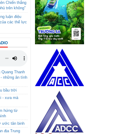
nên Chiến thắng
phủ trên không"
ng luận điệu
của các thế lực
ADIO
g Quang Thanh
 - những ân tình
u bầu trời
i - xưa mà
ảm hứng từ
hình
ơ ước tân binh
ận địa Trung