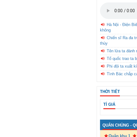
Hà Nội - Điện Bi
không
Chiến sĩ Ra đa t
thùy
Tên lửa ta đánh 
Tổ quốc trao ta b
Phi đội ta xuất k
Tình Bác chắp c
THỜI TIẾT
TỈ GIÁ
QUÂN CHỦNG - Q
Quân khu 1