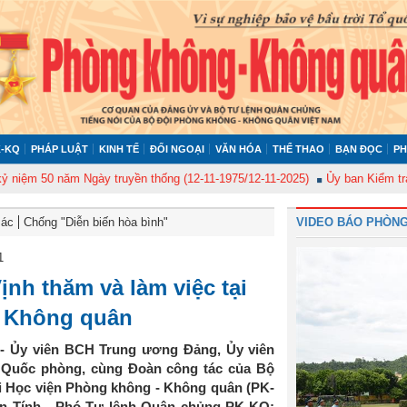
-KQ
PHÁP LUẬT
KINH TẾ
ĐỐI NGOẠI
VĂN HÓA
THỂ THAO
BẠN ĐỌC
PH
 50 năm Ngày truyền thống (12-11-1975/12-11-2025)
Ủy ban Kiểm tra Quân
Bác
Chống "Diễn biến hòa bình"
VIDEO BÁO PHÒNG
1
nh thăm và làm việc tại
- Không quân
- Ủy viên BCH Trung ương Đảng, Ủy viên
Quốc phòng, cùng Đoàn công tác của Bộ
i Học viện Phòng không - Không quân (PK-
n Tính - Phó Tư lệnh Quân chủng PK-KQ;