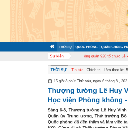
THỜI SỰ
QUỐC PHÒNG
QUÂN CHỦNG PK
tập huấn cán bộ năm 2026
Sự kiện
Trung đoàn Không quân 920 tổ chức Lễ kỷ niệm
THỜI SỰ
Tin tức
Chính trị
Làm theo lời 
15 giờ:8 phút Thứ sáu, ngày 6 tháng 8 , 202
Thượng tướng Lê Huy Vị
Học viện Phòng không 
Sáng 6-8, Thượng tướng Lê Huy Vịnh 
Quân ủy Trung ương, Thứ trưởng Bộ 
Quốc phòng đã đến thăm và làm việc tạ
KQ). Cùng đi có Thiếu tướng Phạm Vă