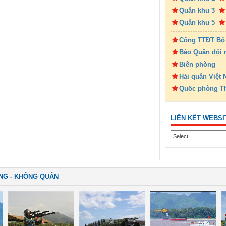
Quân khu 3
Quân khu 5
Cổng TTĐT Bộ
Báo Quân đội 
Biên phòng
Hải quân Việt
Quốc phòng T
LIÊN KẾT WEBSI
NG - KHÔNG QUÂN