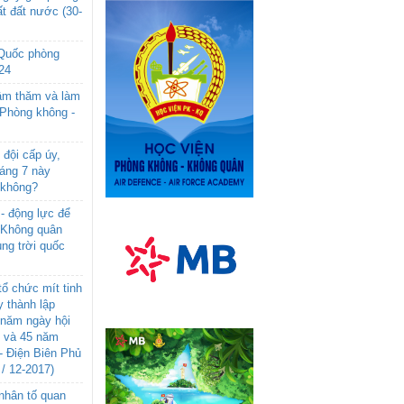
t đất nước (30-
 Quốc phòng
24
âm thăm và làm
 Phòng không -
đội cấp úy,
háng 7 này
 không?
- động lực để
-Không quân
ng trời quốc
ổ chức mít tinh
 thành lập
năm ngày hội
n và 45 năm
- Điện Biên Phủ
 / 12-2017)
- nhân tố quan