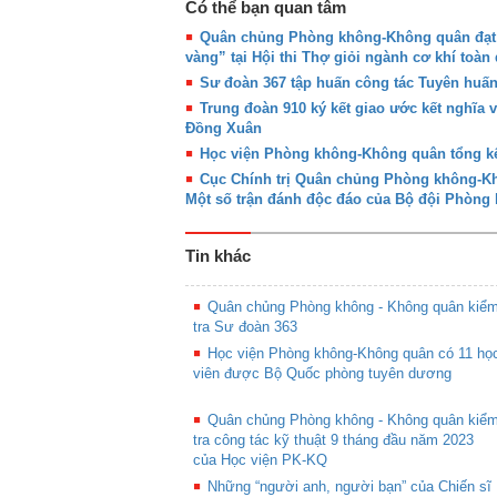
Có thể bạn quan tâm
Quân chủng Phòng không-Không quân đạt g
vàng” tại Hội thi Thợ giỏi ngành cơ khí toàn
Sư đoàn 367 tập huấn công tác Tuyên huấ
Trung đoàn 910 ký kết giao ước kết nghĩa 
Đồng Xuân
Học viện Phòng không-Không quân tổng kế
Cục Chính trị Quân chủng Phòng không-Khô
Một số trận đánh độc đáo của Bộ đội Phòn
Tin khác
Quân chủng Phòng không - Không quân kiể
tra Sư đoàn 363
Học viện Phòng không-Không quân có 11 họ
viên được Bộ Quốc phòng tuyên dương
Quân chủng Phòng không - Không quân kiể
tra công tác kỹ thuật 9 tháng đầu năm 2023
của Học viện PK-KQ
Những “người anh, người bạn” của Chiến sĩ