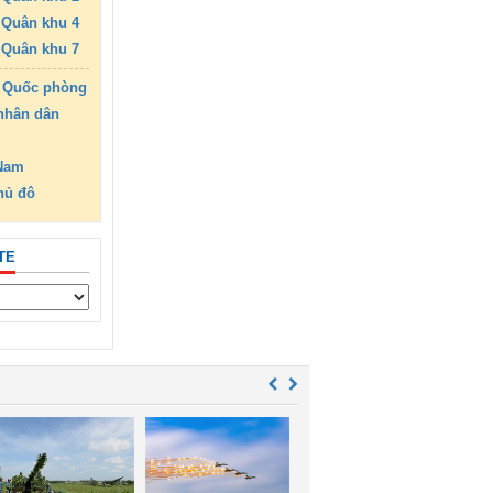
Quân khu 4
Quân khu 7
 Quốc phòng
nhân dân
 Nam
hủ đô
TE