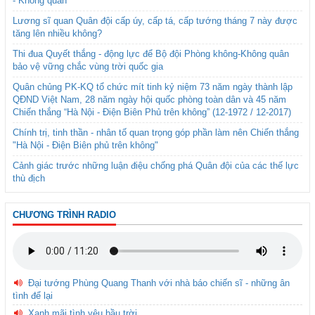
- Không quân
Lương sĩ quan Quân đội cấp úy, cấp tá, cấp tướng tháng 7 này được
tăng lên nhiều không?
Thi đua Quyết thắng - động lực để Bộ đội Phòng không-Không quân
bảo vệ vững chắc vùng trời quốc gia
Quân chủng PK-KQ tổ chức mít tinh kỷ niệm 73 năm ngày thành lập
QĐND Việt Nam, 28 năm ngày hội quốc phòng toàn dân và 45 năm
Chiến thắng “Hà Nội - Điện Biên Phủ trên không” (12-1972 / 12-2017)
Chính trị, tinh thần - nhân tố quan trọng góp phần làm nên Chiến thắng
"Hà Nội - Điện Biên phủ trên không"
Cảnh giác trước những luận điệu chống phá Quân đội của các thế lực
thù địch
CHƯƠNG TRÌNH RADIO
Đại tướng Phùng Quang Thanh với nhà báo chiến sĩ - những ân
tình để lại
Xanh mãi tình yêu bầu trời