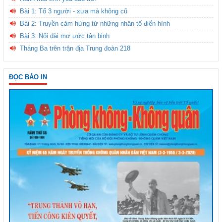
Bài 1: Tổ 3 người - xưa mà không cũ
Bài 2: Truyền cảm hứng từ những nhân tố điển hình
Bài 3: Nối dài mơ ước tân binh
Tháng Ba trên trận địa Trung đoàn 218
ĐỌC BÁO IN