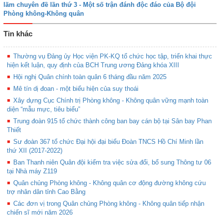
lãm chuyên đề lần thứ 3 - Một số trận đánh độc đáo của Bộ đội
Phòng không-Không quân
Tin khác
Thường vụ Đảng ủy Học viện PK-KQ tổ chức học tập, triển khai thực
hiện kết luận, quy định của BCH Trung ương Đảng khóa XIII
Hội nghị Quân chính toàn quân 6 tháng đầu năm 2025
Mê tín dị đoan - một biểu hiện của suy thoái
Xây dựng Cục Chính trị Phòng không - Không quân vững mạnh toàn
diện “mẫu mực, tiêu biểu”
Trung đoàn 915 tổ chức thành công ban bay cán bộ tại Sân bay Phan
Thiết
Sư đoàn 367 tổ chức Đại hội đại biểu Đoàn TNCS Hồ Chí Minh lần
thứ XII (2017-2022)
Ban Thanh niên Quân đội kiểm tra việc sửa đổi, bổ sung Thông tư 06
tại Nhà máy Z119
Quân chủng Phòng không - Không quân cơ động đường không cứu
trợ nhân dân tỉnh Cao Bằng
Các đơn vị trong Quân chủng Phòng không - Không quân tiếp nhận
chiến sĩ mới năm 2026