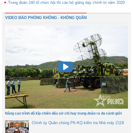
Trung đoàn 240 tổ chức hội thi cán bộ giảng dạy chính trị năm 2020
VIDEO BÁO PHÒNG KHÔNG - KHÔNG QUÂN
Nâng cao trình độ kíp chiến đấu sở chỉ huy trung đoàn ra đa cảnh giới
Chính ủy Quân chủng PK-KQ kiểm tra Nhà máy Z119