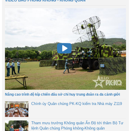
VIDEO BÁO PHÒNG KHÔNG - KHÔNG QUÂN
Nâng cao trình độ kíp chiến đấu sở chỉ huy trung đoàn ra đa cảnh giới
Chính ủy Quân chủng PK-KQ kiểm tra Nhà máy Z119
Tham mưu trưởng Không quân Ấn Độ tới thăm Bộ Tư
lệnh Quân chủng Phòng không-Không quân