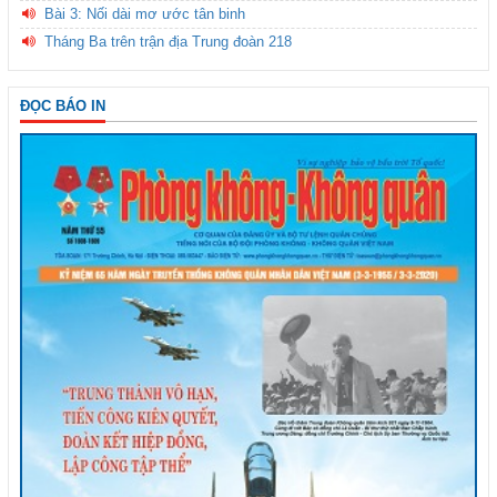
Bài 3: Nối dài mơ ước tân binh
Tháng Ba trên trận địa Trung đoàn 218
ĐỌC BÁO IN