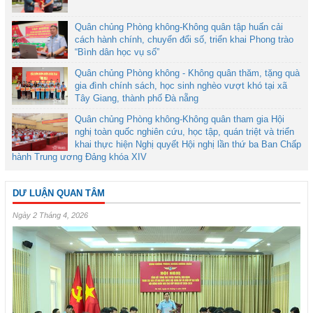
Quân chủng Phòng không-Không quân tập huấn cải
cách hành chính, chuyển đổi số, triển khai Phong trào
“Bình dân học vụ số”
Quân chủng Phòng không - Không quân thăm, tặng quà
gia đình chính sách, học sinh nghèo vượt khó tại xã
Tây Giang, thành phố Đà nẵng
Quân chủng Phòng không-Không quân tham gia Hội
nghị toàn quốc nghiên cứu, học tập, quán triệt và triển
khai thực hiện Nghị quyết Hội nghị lần thứ ba Ban Chấp
hành Trung ương Đảng khóa XIV
DƯ LUẬN QUAN TÂM
Ngày 2 Tháng 4, 2026