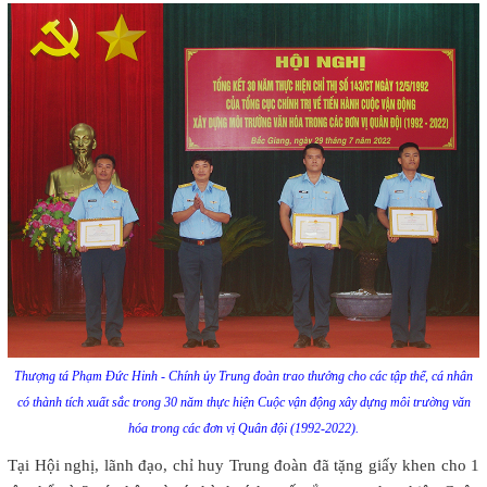
Thượng tá Phạm Đức Hinh - Chính ủy Trung đoàn trao thưởng cho các tập thể, cá nhân
có thành tích xuất sắc trong 30 năm thực hiện Cuộc vận động xây dựng môi trường văn
hóa trong các đơn vị Quân đội (1992-2022).
Tại Hội nghị, lãnh đạo, chỉ huy Trung đoàn đã tặng giấy khen cho 1