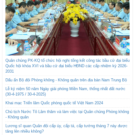
Quân chủng PK-KQ tổ chức hội nghị tổng kết công tác bầu cử đại biểu
Quốc hội khóa XVI và bầu cử đại biểu HĐND các cấp nhiệm kỳ 2026-
2031
Dấu ấn Bộ đội Phòng không - Không quân trên địa bàn Nam Trung Bộ
Lễ kỷ niệm 50 năm Ngày giải phóng Miền Nam, thống nhất đất nước
(30-4-1975 / 30-4-2025)
Khai mạc Triển lãm Quốc phòng quốc tế Việt Nam 2024
Chủ tịch Nước Tô Lâm thăm và làm việc tại Quân chủng Phòng không
- Không quân
Lương sĩ quan Quân đội cấp úy, cấp tá, cấp tướng tháng 7 này được
tăng lên nhiều không?