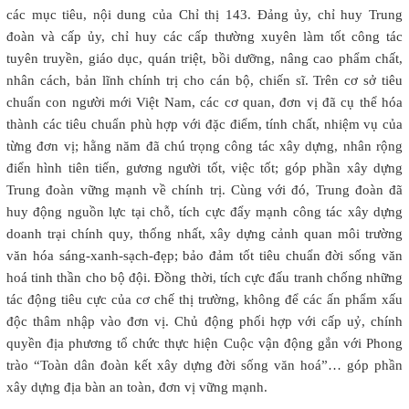
các mục tiêu, nội dung của Chỉ thị 143. Đảng ủy, chỉ huy Trung
đoàn và cấp ủy, chỉ huy các cấp thường xuyên làm tốt công tác
tuyên truyền, giáo dục, quán triệt, bồi dưỡng, nâng cao phẩm chất,
nhân cách, bản lĩnh chính trị cho cán bộ, chiến sĩ. Trên cơ sở tiêu
chuẩn con người mới Việt Nam, các cơ quan, đơn vị đã cụ thể hóa
thành các tiêu chuẩn phù hợp với đặc điểm, tính chất, nhiệm vụ của
từng đơn vị; hằng năm đã chú trọng công tác xây dựng, nhân rộng
điển hình tiên tiến, gương người tốt, việc tốt; góp phần xây dựng
Trung đoàn vững mạnh về chính trị. Cùng với đó, Trung đoàn đã
huy động nguồn lực tại chỗ, tích cực đẩy mạnh công tác xây dựng
doanh trại chính quy, thống nhất, xây dựng cảnh quan môi trường
văn hóa sáng-xanh-sạch-đẹp; bảo đảm tốt tiêu chuẩn đời sống văn
hoá tinh thần cho bộ đội. Đồng thời, tích cực đấu tranh chống những
tác động tiêu cực của cơ chế thị trường, không để các ấn phẩm xấu
độc thâm nhập vào đơn vị. Chủ động phối hợp với cấp uỷ, chính
quyền địa phương tổ chức thực hiện Cuộc vận động gắn với Phong
trào “Toàn dân đoàn kết xây dựng đời sống văn hoá”… góp phần
xây dựng địa bàn an toàn, đơn vị vững mạnh.