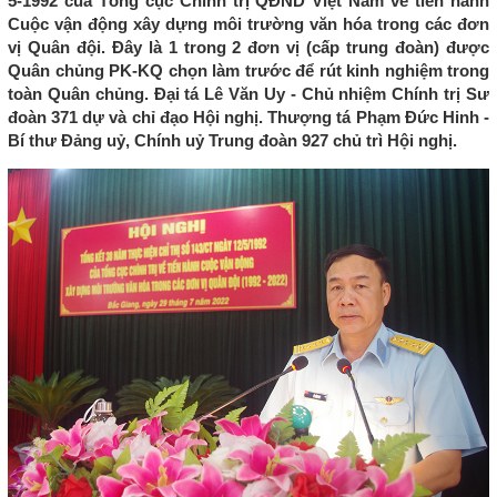
5-1992 của Tổng cục Chính trị QĐND Việt Nam về tiến hành
Cuộc vận động xây dựng môi trường văn hóa trong các đơn
vị Quân đội. Đây là 1 trong 2 đơn vị (cấp trung đoàn) được
Quân chủng PK-KQ chọn làm trước để rút kinh nghiệm trong
toàn Quân chủng. Đại tá Lê Văn Uy - Chủ nhiệm Chính trị Sư
đoàn 371 dự và chỉ đạo Hội nghị. Thượng tá Phạm Đức Hinh -
Bí thư Đảng uỷ, Chính uỷ Trung đoàn 927 chủ trì Hội nghị.