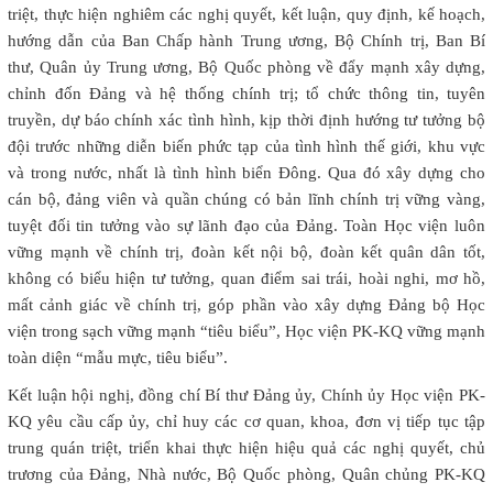
triệt, thực hiện nghiêm các nghị quyết, kết luận, quy định, kế hoạch,
hướng dẫn của Ban Chấp hành Trung ương, Bộ Chính trị, Ban Bí
thư, Quân ủy Trung ương, Bộ Quốc phòng về đẩy mạnh xây dựng,
chỉnh đốn Đảng và hệ thống chính trị; tổ chức thông tin, tuyên
truyền, dự báo chính xác tình hình, kịp thời định hướng tư tưởng bộ
đội trước những diễn biến phức tạp của tình hình thế giới, khu vực
và trong nước, nhất là tình hình biển Đông. Qua đó xây dựng cho
cán bộ, đảng viên và quần chúng có bản lĩnh chính trị vững vàng,
tuyệt đối tin tưởng vào sự lãnh đạo của Đảng. Toàn Học viện luôn
vững mạnh về chính trị, đoàn kết nội bộ, đoàn kết quân dân tốt,
không có biểu hiện tư tưởng, quan điểm sai trái, hoài nghi, mơ hồ,
mất cảnh giác về chính trị, góp phần vào xây dựng Đảng bộ Học
viện trong sạch vững mạnh “tiêu biểu”, Học viện PK-KQ vững mạnh
toàn diện “mẫu mực, tiêu biểu”.
Kết luận hội nghị, đồng chí Bí thư Đảng ủy, Chính ủy Học viện PK-
KQ yêu cầu cấp ủy, chỉ huy các cơ quan, khoa, đơn vị tiếp tục tập
trung quán triệt, triển khai thực hiện hiệu quả các nghị quyết, chủ
trương của Đảng, Nhà nước, Bộ Quốc phòng, Quân chủng PK-KQ