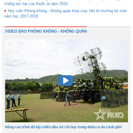
chống tác hại của thuốc lá năm 2025
Học viện Phòng không - Không quân khai mạc Hội thi trưởng bộ môn
năm học 2017-2018
VIDEO BÁO PHÒNG KHÔNG - KHÔNG QUÂN
Nâng cao trình độ kíp chiến đấu sở chỉ huy trung đoàn ra đa cảnh giới