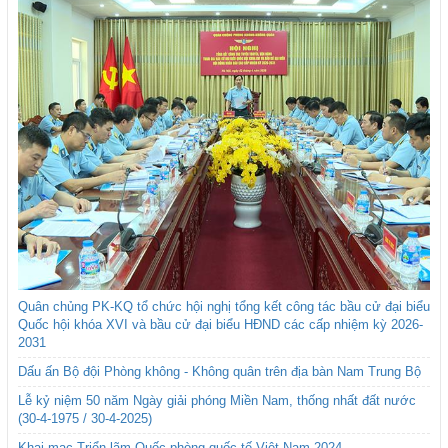
Quân chủng PK-KQ tổ chức hội nghị tổng kết công tác bầu cử đại biểu
Quốc hội khóa XVI và bầu cử đại biểu HĐND các cấp nhiệm kỳ 2026-
2031
Dấu ấn Bộ đội Phòng không - Không quân trên địa bàn Nam Trung Bộ
Lễ kỷ niệm 50 năm Ngày giải phóng Miền Nam, thống nhất đất nước
(30-4-1975 / 30-4-2025)
Khai mạc Triển lãm Quốc phòng quốc tế Việt Nam 2024