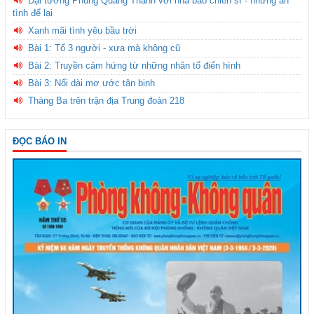
Đại tướng Phùng Quang Thanh với nhà báo chiến sĩ - những ân
tình để lại
Xanh mãi tình yêu bầu trời
Bài 1: Tổ 3 người - xưa mà không cũ
Bài 2: Truyền cảm hứng từ những nhân tố điển hình
Bài 3: Nối dài mơ ước tân binh
Tháng Ba trên trận địa Trung đoàn 218
ĐỌC BÁO IN