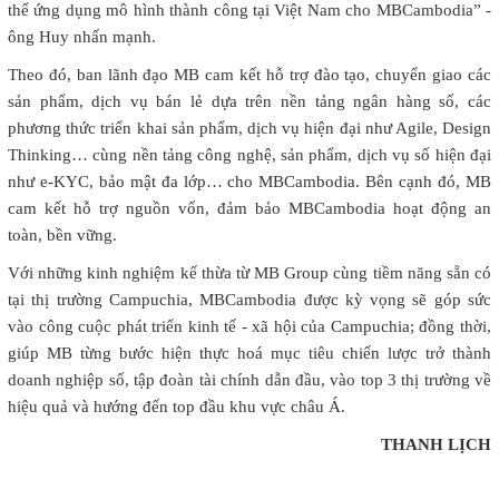
thể ứng dụng mô hình thành công tại Việt Nam cho MBCambodia” -
ông Huy nhấn mạnh.
Theo đó, ban lãnh đạo MB cam kết hỗ trợ đào tạo, chuyển giao các
sản phẩm, dịch vụ bán lẻ dựa trên nền tảng ngân hàng số, các
phương thức triển khai sản phẩm, dịch vụ hiện đại như Agile, Design
Thinking… cùng nền tảng công nghệ, sản phẩm, dịch vụ số hiện đại
như e-KYC, bảo mật đa lớp… cho MBCambodia. Bên cạnh đó, MB
cam kết hỗ trợ nguồn vốn, đảm bảo MBCambodia hoạt động an
toàn, bền vững.
Với những kinh nghiệm kế thừa từ MB Group cùng tiềm năng sẵn có
tại thị trường Campuchia, MBCambodia được kỳ vọng sẽ góp sức
vào công cuộc phát triển kinh tế - xã hội của Campuchia; đồng thời,
giúp MB từng bước hiện thực hoá mục tiêu chiến lược trở thành
doanh nghiệp số, tập đoàn tài chính dẫn đầu, vào top 3 thị trường về
hiệu quả và hướng đến top đầu khu vực châu Á.
THANH LỊCH