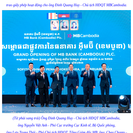
trao giấy phép hoạt động cho ông Đinh Quang Huy - Chủ tịch HĐQT MBCambodia.
(Từ phải sang trái) Ông Đinh Quang Huy - Chủ tịch HĐQT MBCambodia,
ông Nguyễn Việt Anh - Phó Cục trưởng Cục Kinh tế, Bộ Quốc phòng,
ông Lưu Trung Thái - Phó Chủ tịch HĐQT, Tổng Giám đốc MB, ông Chea Chanto -