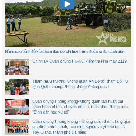
Nâng cao trình độ kíp chiến đấu sở chỉ huy trung đoàn ra đa cảnh giới
Chính ủy Quân chủng PK-KQ kiểm tra Nhà máy Z119
Tham mưu trưởng Không quân Ấn Độ tới thăm Bộ Tư
lệnh Quân chủng Phòng không-Không quân
Quân chủng Phòng không-Không quân tập huấn cải
cách hành chính, chuyển đổi số, triển khai Phong trào
“Bình dân học vụ số”
Quân chủng Phòng không - Không quân thăm, tặng quà
gia đình chính sách, học sinh nghèo vượt khó tại xã
Tây Giang, thành phố Đà nẵng