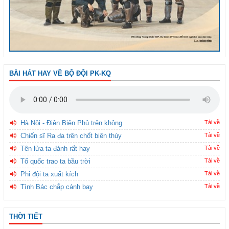
BÀI HÁT HAY VỀ BỘ ĐỘI PK-KQ
Hà Nội - Điện Biên Phủ trên không
Tải về
Chiến sĩ Ra đa trên chốt biên thùy
Tải về
Tên lửa ta đánh rất hay
Tải về
Tổ quốc trao ta bầu trời
Tải về
Phi đội ta xuất kích
Tải về
Tình Bác chắp cánh bay
Tải về
THỜI TIẾT