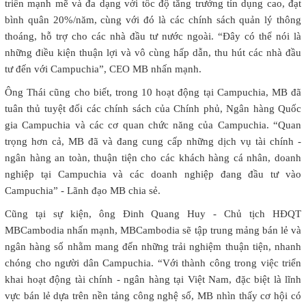
triển mạnh mẽ và đa dạng với tốc độ tăng trưởng tín dụng cao, đạt
bình quân 20%/năm, cùng với đó là các chính sách quản lý thông
thoáng, hỗ trợ cho các nhà đầu tư nước ngoài. “Đây có thể nói là
những điều kiện thuận lợi và vô cùng hấp dẫn, thu hút các nhà đầu
tư đến với Campuchia”, CEO MB nhấn mạnh.
Ông Thái cũng cho biết, trong 10 hoạt động tại Campuchia, MB đã
tuân thủ tuyệt đối các chính sách của Chính phủ, Ngân hàng Quốc
gia Campuchia và các cơ quan chức năng của Campuchia. “Quan
trọng hơn cả, MB đã và đang cung cấp những dịch vụ tài chính -
ngân hàng an toàn, thuận tiện cho các khách hàng cá nhân, doanh
nghiệp tại Campuchia và các doanh nghiệp đang đầu tư vào
Campuchia” - Lãnh đạo MB chia sẻ.
Cũng tại sự kiện, ông Đinh Quang Huy - Chủ tịch HĐQT
MBCambodia nhấn mạnh, MBCambodia sẽ tập trung mảng bán lẻ và
ngân hàng số nhằm mang đến những trải nghiệm thuận tiện, nhanh
chóng cho người dân Campuchia. “Với thành công trong việc triển
khai hoạt động tài chính - ngân hàng tại Việt Nam, đặc biệt là lĩnh
vực bán lẻ dựa trên nền tảng công nghệ số, MB nhìn thấy cơ hội có