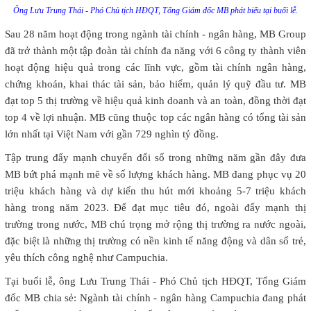
Ông Lưu Trung Thái - Phó Chủ tịch HĐQT, Tổng Giám đốc MB phát biểu tại buổi lễ.
Sau 28 năm hoạt động trong ngành tài chính - ngân hàng, MB Group
đã trở thành một tập đoàn tài chính đa năng với 6 công ty thành viên
hoạt động hiệu quả trong các lĩnh vực, gồm tài chính ngân hàng,
chứng khoán, khai thác tài sản, bảo hiểm, quản lý quỹ đầu tư. MB
đạt top 5 thị trường về hiệu quả kinh doanh và an toàn, đồng thời đạt
top 4 về lợi nhuận. MB cũng thuộc top các ngân hàng có tổng tài sản
lớn nhất tại Việt Nam với gần 729 nghìn tỷ đồng.
Tập trung đẩy mạnh chuyển đổi số trong những năm gần đây đưa
MB bứt phá mạnh mẽ về số lượng khách hàng. MB đang phục vụ 20
triệu khách hàng và dự kiến thu hút mới khoảng 5-7 triệu khách
hàng trong năm 2023. Để đạt mục tiêu đó, ngoài đẩy mạnh thị
trường trong nước, MB chú trọng mở rộng thị trường ra nước ngoài,
đặc biệt là những thị trường có nền kinh tế năng động và dân số trẻ,
yêu thích công nghệ như Campuchia.
Tại buổi lễ, ông Lưu Trung Thái - Phó Chủ tịch HĐQT, Tổng Giám
đốc MB chia sẻ: Ngành tài chính - ngân hàng Campuchia đang phát