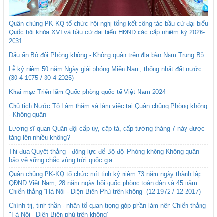
Quân chủng PK-KQ tổ chức hội nghị tổng kết công tác bầu cử đại biểu
Quốc hội khóa XVI và bầu cử đại biểu HĐND các cấp nhiệm kỳ 2026-
2031
Dấu ấn Bộ đội Phòng không - Không quân trên địa bàn Nam Trung Bộ
Lễ kỷ niệm 50 năm Ngày giải phóng Miền Nam, thống nhất đất nước
(30-4-1975 / 30-4-2025)
Khai mạc Triển lãm Quốc phòng quốc tế Việt Nam 2024
Chủ tịch Nước Tô Lâm thăm và làm việc tại Quân chủng Phòng không
- Không quân
Lương sĩ quan Quân đội cấp úy, cấp tá, cấp tướng tháng 7 này được
tăng lên nhiều không?
Thi đua Quyết thắng - động lực để Bộ đội Phòng không-Không quân
bảo vệ vững chắc vùng trời quốc gia
Quân chủng PK-KQ tổ chức mít tinh kỷ niệm 73 năm ngày thành lập
QĐND Việt Nam, 28 năm ngày hội quốc phòng toàn dân và 45 năm
Chiến thắng “Hà Nội - Điện Biên Phủ trên không” (12-1972 / 12-2017)
Chính trị, tinh thần - nhân tố quan trọng góp phần làm nên Chiến thắng
"Hà Nội - Điện Biên phủ trên không"