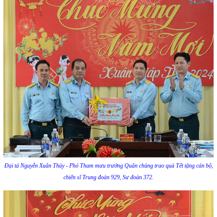
Đại tá Nguyễn Xuân Thủy - Phó Tham mưu trưởng Quân chủng trao quà Tết tặng cán bộ,
chiến sĩ Trung đoàn 929, Sư đoàn 372.