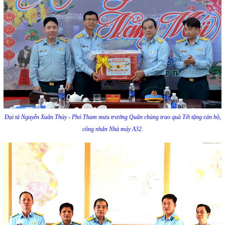
Đại tá Nguyễn Xuân Thủy - Phó Tham mưu trưởng Quân chủng trao quà Tết tặng cán bộ,
công nhân Nhà máy A32.