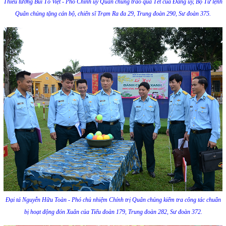
Thiếu tướng Bùi Tố Việt - Phó Chính ủy Quân chủng trao quà Tết của Đảng ủy, Bộ Tư lệnh
Quân chủng tặng cán bộ, chiến sĩ Trạm Ra đa 29, Trung đoàn 290, Sư đoàn 375.
Đại tá Nguyễn Hữu Toàn - Phó chủ nhiệm Chính trị Quân chủng kiểm tra công tác chuẩn
bị hoạt động đón Xuân của Tiểu đoàn 179, Trung đoàn 282, Sư đoàn 372.