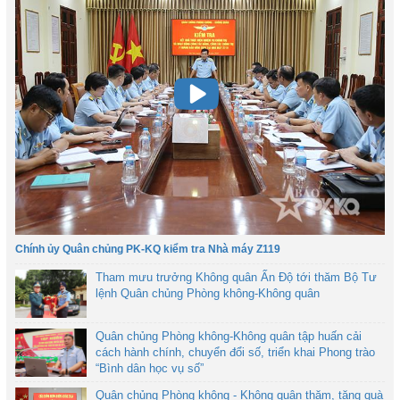
Chính ủy Quân chủng PK-KQ kiểm tra Nhà máy Z119
Tham mưu trưởng Không quân Ấn Độ tới thăm Bộ Tư
lệnh Quân chủng Phòng không-Không quân
Quân chủng Phòng không-Không quân tập huấn cải
cách hành chính, chuyển đổi số, triển khai Phong trào
“Bình dân học vụ số”
Quân chủng Phòng không - Không quân thăm, tặng quà