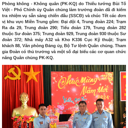
Phòng không - Không quân (PK-KQ) do Thiếu tướng Bùi Tố
Việt - Phó Chính ủy Quân chủng làm trưởng đoàn đã đi kiểm
tra nhiệm vụ sẵn sàng chiến đấu (SSCĐ) và chúc Tết các đơn
vị khu vực Miền Trung gồm: Đại đội 4, Trung đoàn 224; Trạm
Ra đa 29, Trung đoàn 290; Tiểu đoàn 179, Trung đoàn 282
thuộc Sư đoàn 375; Trung đoàn 929, Trung đoàn 930 thuộc Sư
đoàn 372; Nhà máy A32 và Kho K336 Cục Kỹ thuật; Trạm
khách 88, Văn phòng Đảng ủy, Bộ Tư lệnh Quân chủng. Tham
gia Đoàn có thủ trưởng và một số đại biểu các cơ quan chức
năng Quân chủng PK-KQ.