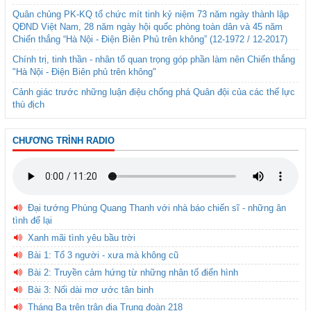
Quân chủng PK-KQ tổ chức mít tinh kỷ niệm 73 năm ngày thành lập
QĐND Việt Nam, 28 năm ngày hội quốc phòng toàn dân và 45 năm
Chiến thắng “Hà Nội - Điện Biên Phủ trên không” (12-1972 / 12-2017)
Chính trị, tinh thần - nhân tố quan trọng góp phần làm nên Chiến thắng
"Hà Nội - Điện Biên phủ trên không"
Cảnh giác trước những luận điệu chống phá Quân đội của các thế lực
thù địch
CHƯƠNG TRÌNH RADIO
Đại tướng Phùng Quang Thanh với nhà báo chiến sĩ - những ân
tình để lại
Xanh mãi tình yêu bầu trời
Bài 1: Tổ 3 người - xưa mà không cũ
Bài 2: Truyền cảm hứng từ những nhân tố điển hình
Bài 3: Nối dài mơ ước tân binh
Tháng Ba trên trận địa Trung đoàn 218