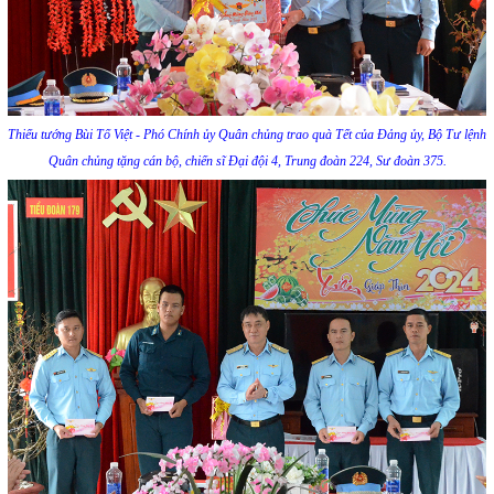
Thiếu tướng Bùi Tố Việt - Phó Chính ủy Quân chủng trao quà Tết của Đảng ủy, Bộ Tư lệnh
Quân chủng tặng cán bộ, chiến sĩ Đại đội 4, Trung đoàn 224, Sư đoàn 375.