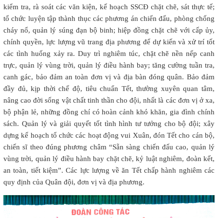
kiểm tra, rà soát các văn kiện, kế hoạch SSCĐ chặt chẽ, sát thực tế;
tổ chức luyện tập thành thục các phương án chiến đấu, phòng chống
cháy nổ, quản lý súng đạn bộ binh; hiệp đồng chặt chẽ với cấp ủy,
chính quyền, lực lượng vũ trang địa phương để dự kiến và xử trí tốt
các tình huống xảy ra. Duy trì nghiêm túc, chặt chẽ nền nếp canh
trực, quản lý vùng trời, quản lý điều hành bay; tăng cường tuần tra,
canh gác, bảo đảm an toàn đơn vị và địa bàn đóng quân. Bảo đảm
đầy đủ, kịp thời chế độ, tiêu chuẩn Tết, thường xuyên quan tâm,
nâng cao đời sống vật chất tinh thần cho đội, nhất là các đơn vị ở xa,
bộ phận lẻ, những đồng chí có hoàn cảnh khó khăn, gia đình chính
sách. Quản lý và giải quyết tốt tình hình tư tưởng cho bộ đội; xây
dựng kế hoạch tổ chức các hoạt động vui Xuân, đón Tết cho cán bộ,
chiến sĩ theo đúng phương châm “Sẵn sàng chiến đấu cao, quản lý
vùng trời, quản lý điều hành bay chặt chẽ, kỷ luật nghiêm, đoàn kết,
an toàn, tiết kiệm”. Các lực lượng về ăn Tết chấp hành nghiêm các
quy định của Quân đội, đơn vị và địa phương.