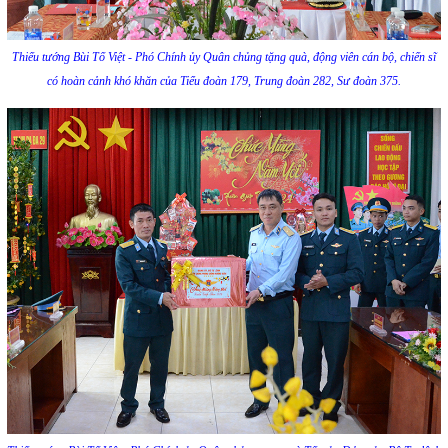
Thiếu tướng Bùi Tố Việt - Phó Chính ủy Quân chủng tặng quà, động viên cán bộ, chiến sĩ
có hoàn cảnh khó khăn của Tiểu đoàn 179, Trung đoàn 282, Sư đoàn 375.