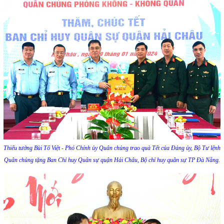
Thiếu tướng Bùi Tố Việt - Phó Chính ủy Quân chủng trao quà Tết của Đảng ủy, Bộ Tư lệnh
Quân chủng tặng Ban Chỉ huy Quân sự quận Hải Châu, Bộ chỉ huy quân sự TP Đà Nẵng.