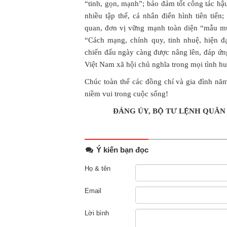
“tinh, gọn, mạnh”; bảo đảm tốt công tác hậ
nhiều tập thể, cá nhân điển hình tiên tiế
quan, đơn vị vững mạnh toàn diện “mẫu m
“Cách mạng, chính quy, tinh nhuệ, hiện đạ
chiến đấu ngày càng được nâng lên, đáp ứ
Việt Nam xã hội chủ nghĩa trong mọi tình h
Chúc toàn thể các đồng chí và gia đình nă
niềm vui trong cuộc sống!
ĐẢNG ỦY, BỘ TƯ LỆNH QUÂ
Ý kiến bạn đọc
Họ & tên
Email
Lời bình