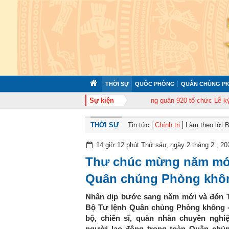
THỜI SỰ
QUỐC PHÒNG
QUÂN CHỦNG PK
tập huấn cán bộ năm 2026
Sự kiện
Trung đoàn Không quân 920 tổ chức Lễ kỷ niệm
THỜI SỰ
Tin tức
Chính trị
Làm theo lời 
14 giờ:12 phút Thứ sáu, ngày 2 tháng 2 , 20
Thư chúc mừng năm mới
Quân chủng Phòng khô
Nhân dịp bước sang năm mới và đón Tế
Bộ Tư lệnh Quân chủng Phòng không - 
bộ, chiến sĩ, quân nhân chuyên nghi
người lao động trong toàn Quân chủ