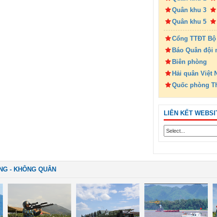
Quân khu 3
Quân khu 5
Cổng TTĐT Bộ
Báo Quân đội 
Biên phòng
Hải quân Việt
Quốc phòng T
LIÊN KẾT WEBSI
NG - KHÔNG QUÂN