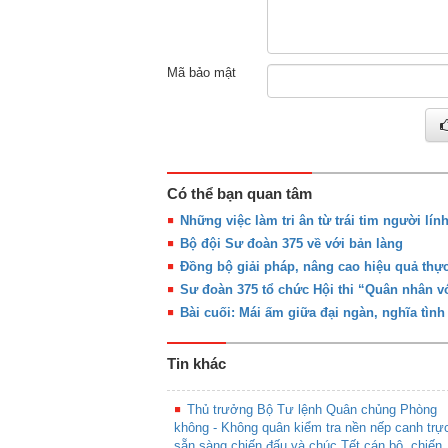
Mã bảo mật
Có thể bạn quan tâm
Những việc làm tri ân từ trái tim người lính
Bộ đội Sư đoàn 375 về với bản làng
Đồng bộ giải pháp, nâng cao hiệu quả thực
Sư đoàn 375 tổ chức Hội thi “Quân nhân với
Bài cuối: Mái ấm giữa đại ngàn, nghĩa tình
Tin khác
Thủ trưởng Bộ Tư lệnh Quân chủng Phòng
không - Không quân kiểm tra nền nếp canh trự
sẵn sàng chiến đấu và chúc Tết cán bộ, chiến