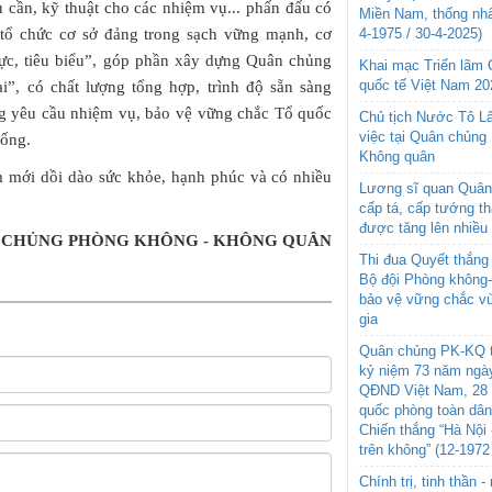
u cần, kỹ thuật cho các nhiệm vụ... phấn đấu có
Miền Nam, thống nhấ
n; tổ chức cơ sở đảng trong sạch vững mạnh, cơ
4-1975 / 30-4-2025)
ực, tiêu biểu”, góp phần xây dựng Quân chủng
Khai mạc Triển lãm
quốc tế Việt Nam 20
i”, có chất lượng tổng hợp, trình độ sẵn sàng
ng yêu cầu nhiệm vụ, bảo vệ vững chắc Tổ quốc
Chủ tịch Nước Tô L
việc tại Quân chủng
uống.
Không quân
m mới dồi dào sức khỏe, hạnh phúc và có nhiều
Lương sĩ quan Quân 
cấp tá, cấp tướng t
được tăng lên nhiều
N CHỦNG PHÒNG KHÔNG - KHÔNG QUÂN
Thi đua Quyết thắng 
Bộ đội Phòng không
bảo vệ vững chắc vù
gia
Quân chủng PK-KQ t
kỷ niệm 73 năm ngày
QĐND Việt Nam, 28 
quốc phòng toàn dâ
Chiến thắng “Hà Nội 
trên không” (12-1972
Chính trị, tinh thần 