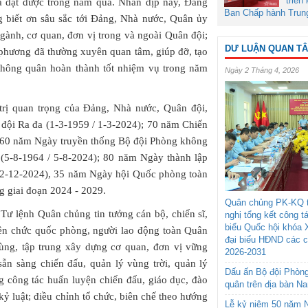
triển
ã đạt được trong năm qua. Nhân dịp này, Đảng
Ban Chấp hành Trun
g biết ơn sâu sắc tới Đảng, Nhà nước, Quân ủy
gành, cơ quan, đơn vị trong và ngoài Quân đội;
DƯ LUẬN QUAN T
phương đã thường xuyên quan tâm, giúp đỡ, tạo
hông quân hoàn thành tốt nhiệm vụ trong năm
Ngày 2 Tháng 4, 2026
trị quan trọng của Đảng, Nhà nước, Quân đội,
đội Ra đa (1-3-1959 / 1-3-2024); 70 năm Chiến
; 60 năm Ngày truyền thống Bộ đội Phòng không
 (5-8-1964 / 5-8-2024); 80 năm Ngày thành lập
22-12-2024), 35 năm Ngày hội Quốc phòng toàn
g giai đoạn 2024 - 2029.
Quân chủng PK-KQ t
 Tư lệnh Quân chủng tin tưởng cán bộ, chiến sĩ,
nghị tổng kết công t
biểu Quốc hội khóa 
ên chức quốc phòng, người lao động toàn Quân
đại biểu HĐND các 
ùng, tập trung xây dựng cơ quan, đơn vị vững
2026-2031
sẵn sàng chiến đấu, quản lý vùng trời, quản lý
Dấu ấn Bộ đội Phòn
g công tác huấn luyện chiến đấu, giáo dục, đào
quân trên địa bàn N
kỷ luật; điều chỉnh tổ chức, biên chế theo hướng
Lễ kỷ niệm 50 năm N