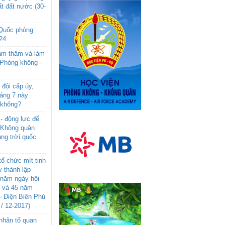
t đất nước (30-
 Quốc phòng
24
âm thăm và làm
 Phòng không -
đội cấp úy,
háng 7 này
 không?
- động lực để
-Không quân
ng trời quốc
ổ chức mít tinh
 thành lập
năm ngày hội
n và 45 năm
- Điện Biên Phủ
 / 12-2017)
- nhân tố quan