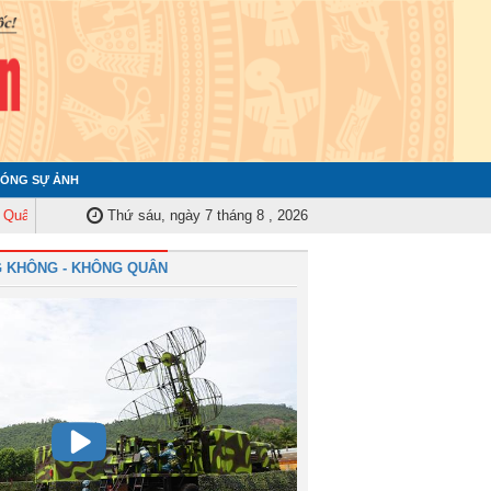
ÓNG SỰ ẢNH
 ủy Trung ương tập huấn nghiệp vụ công tác kiểm tra, giám sát năm 2025
Thứ sáu, ngày 7 tháng 8 , 2026
 KHÔNG - KHÔNG QUÂN