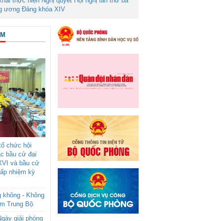
 khai thực hiện Nghị quyết Hội nghị lần thứ ba
g ương Đảng khóa XIV
ÂM
ổ chức hội
ác bầu cử đại
XVI và bầu cử
cấp nhiệm kỳ
g không - Không
am Trung Bộ
gày giải phóng