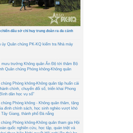
 chiến đấu sở chỉ huy trung đoàn ra đa cảnh
h ủy Quân chủng PK-KQ kiểm tra Nhà máy
 mưu trưởng Không quân Ấn Độ tới thăm Bộ
ệnh Quân chủng Phòng không-Không quân
 chủng Phòng không-Không quân tập huấn cải
hành chính, chuyển đổi số, triển khai Phong
“Bình dân học vụ số”
 chủng Phòng không - Không quân thăm, tặng
ia đình chính sách, học sinh nghèo vượt khó
ã Tây Giang, thành phố Đà nẵng
 chủng Phòng không-Không quân tham gia Hội
toàn quốc nghiên cứu, học tập, quán triệt và