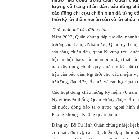
lượng vũ trang nhân dân; các đồng chí 
các đồng chí cựu chiến binh đã từng c
thời kỳ lời thăm hỏi ân cần và lời chúc
Thưa toàn thể các đồng chí!
Năm 2023, Quân chủng tiếp tục đẩy nhanh ti
trương của Đảng, Nhà nước, Quân ủy Trung
sẵn sàng chiến đấu, quản lý vùng trời, quản
hội thi, hội thao, bắn, ném bom đạn thật các 
nếp xây dựng chính quy, quản lý kỷ luật có
hậu cần bảo đảm kịp thời cho các nhiệm v
tư tưởng, đạo đức, tổ chức và cán bộ. Quâ
Các hoạt động chào mừng kỷ niệm 70 năm 
Ngày truyền thống Quân chủng được tổ chức
cả nước, đồng bào ta ở nước ngoài hình 
Phòng không - Không quân ưu tú”.
Đảng ủy, Bộ Tư lệnh Quân chủng nhiệt liệt 
cơ quan, đơn vị, cán bộ, chiến sĩ, quân n