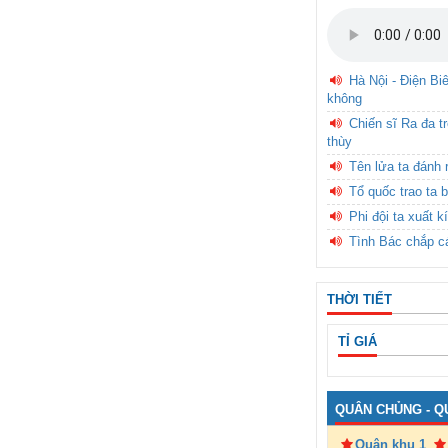
Hà Nội - Điện Bi
không
Chiến sĩ Ra đa t
thùy
Tên lửa ta đánh 
Tổ quốc trao ta b
Phi đội ta xuất k
Tình Bác chắp c
THỜI TIẾT
TỈ GIÁ
QUÂN CHỦNG - Q
Quân khu 1