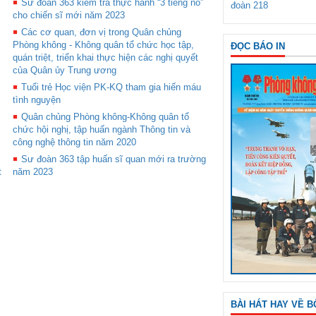
Sư đoàn 363 kiểm tra thực hành “3 tiếng nổ”
đoàn 218
cho chiến sĩ mới năm 2023
Các cơ quan, đơn vị trong Quân chủng
Phòng không - Không quân tổ chức học tập,
ĐỌC BÁO IN
quán triệt, triển khai thực hiện các nghị quyết
của Quân ủy Trung ương
Tuổi trẻ Học viện PK-KQ tham gia hiến máu
tình nguyện
Quân chủng Phòng không-Không quân tổ
chức hội nghị, tập huấn ngành Thông tin và
công nghệ thông tin năm 2020
Sư đoàn 363 tập huấn sĩ quan mới ra trường
t
năm 2023
BÀI HÁT HAY VỀ B