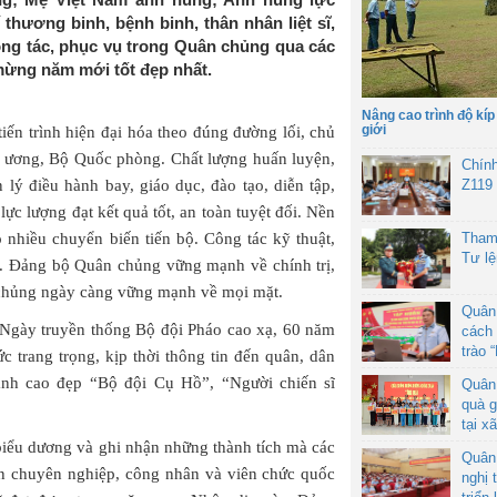
thương binh, bệnh binh, thân nhân liệt sĩ,
ông tác, phục vụ trong Quân chủng qua các
 mừng năm mới tốt đẹp nhất.
Nâng cao trình độ kíp
giới
ến trình hiện đại hóa theo đúng đường lối, chủ
 ương, Bộ Quốc phòng. Chất lượng huấn luyện,
Chín
 lý điều hành bay, giáo dục, đào tạo, diễn tập,
Z119
lực lượng đạt kết quả tốt, an toàn tuyệt đối. Nền
 nhiều chuyển biến tiến bộ. Công tác kỹ thuật,
Tham
Tư l
ụ. Đảng bộ Quân chủng vững mạnh về chính trị,
n chủng ngày càng vững mạnh về mọi mặt.
Quân
Ngày truyền thống Bộ đội Pháo cao xạ, 60 năm
cách 
trào 
 trang trọng, kịp thời thông tin đến quân, dân
ảnh cao đẹp “Bộ đội Cụ Hồ”, “Người chiến sĩ
Quân
quà g
tại x
biểu dương và ghi nhận những thành tích mà các
Quân
hân chuyên nghiệp, công nhân và viên chức quốc
nghị 