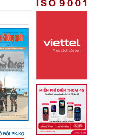
Ộ ĐỘI PK-KQ