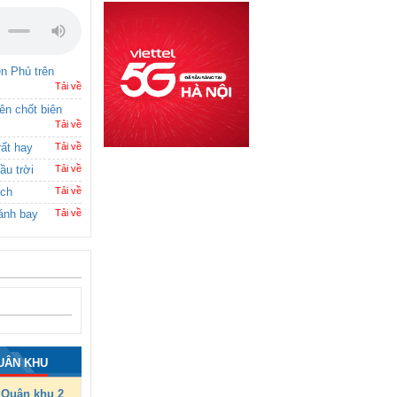
ên Phủ trên
Tải về
rên chốt biên
Tải về
rất hay
Tải về
ầu trời
Tải về
ích
Tải về
ánh bay
Tải về
UÂN KHU
Quân khu 2