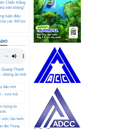
nên Chiến thắng
phủ trên không"
ng luận điệu
của các thế lực
ADIO
g Quang Thanh
 - những ân tình
u bầu trời
i - xưa mà
ảm hứng từ
hình
ơ ước tân binh
ận địa Trung