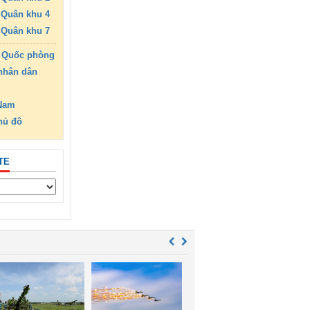
Quân khu 4
Quân khu 7
 Quốc phòng
nhân dân
 Nam
hủ đô
TE