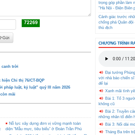
trọng góp phần làm 
"Hà Nội - Điện Biên 
Cảnh giác trước nhữ
chống phá Quân đội 
thù địch
Gửi
CHƯƠNG TRÌNH R
 canh trời
Đại tướng Phùn
với nhà báo chiến sĩ
 hiện Chỉ thị 76/CT-BQP
để lại
 pháp luật, kỷ luật” quý III năm 2026
Xanh mãi tình yê
 còn mãi
Bài 1: Tổ 3 ngườ
không cũ
Bài 2: Truyền c
những nhân tố điển 
Nỗ lực xây dựng đơn vị vững mạnh toàn
Bài 3: Nối dài m
c
diện “Mẫu mực, tiêu biểu” ở Đoàn Trần Phú
Tháng Ba trên tr