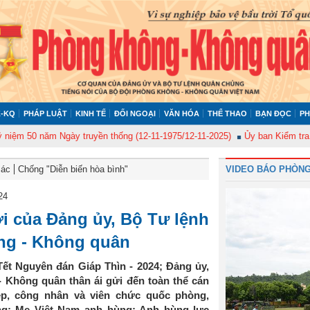
-KQ
PHÁP LUẬT
KINH TẾ
ĐỐI NGOẠI
VĂN HÓA
THỂ THAO
BẠN ĐỌC
PH
 50 năm Ngày truyền thống (12-11-1975/12-11-2025)
Ủy ban Kiểm tra Quân
Bác
Chống "Diễn biến hòa bình"
VIDEO BÁO PHÒNG
24
 của Đảng ủy, Bộ Tư lệnh
ng - Không quân
t Nguyên đán Giáp Thìn - 2024; Đảng ủy,
Không quân thân ái gửi đến toàn thể cán
ệp, công nhân và viên chức quốc phòng,
ng; Mẹ Việt Nam anh hùng; Anh hùng lực