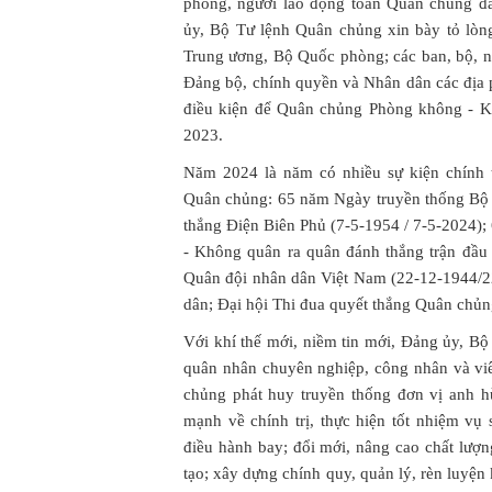
phòng, người lao động toàn Quân chủng đ
ủy, Bộ Tư lệnh Quân chủng xin bày tỏ lòn
Trung ương, Bộ Quốc phòng; các ban, bộ, n
Đảng bộ, chính quyền và Nhân dân các địa 
điều kiện để Quân chủng Phòng không - K
2023.
Năm 2024 là năm có nhiều sự kiện chính 
Quân chủng: 65 năm Ngày truyền thống Bộ 
thắng Điện Biên Phủ (7-5-1954 / 7-5-2024)
- Không quân ra quân đánh thắng trận đầu
Quân đội nhân dân Việt Nam (22-12-1944/
dân; Đại hội Thi đua quyết thắng Quân chủn
Với khí thế mới, niềm tin mới, Đảng ủy, Bộ
quân nhân chuyên nghiệp, công nhân và vi
chủng phát huy truyền thống đơn vị anh h
mạnh về chính trị, thực hiện tốt nhiệm vụ 
điều hành bay; đổi mới, nâng cao chất lượn
tạo; xây dựng chính quy, quản lý, rèn luyện 