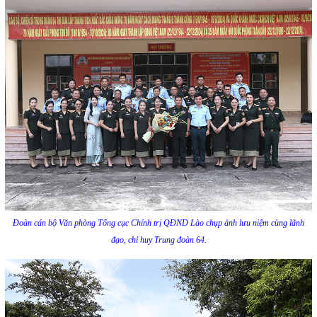
Đoàn cán bộ Văn phòng Tổng cục Chính trị QĐND Lào chụp ảnh lưu niệm cùng lãnh
đạo, chỉ huy Trung đoàn 64.