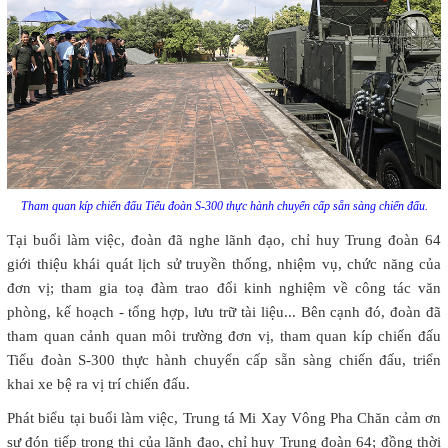
Tham quan kíp chiến đấu Tiểu đoàn S-300 thực hành chuyển cấp sẵn sàng chiến đấu.
Tại buổi làm việc, đoàn đã nghe lãnh đạo, chỉ huy Trung đoàn 64
giới thiệu khái quát lịch sử truyền thống, nhiệm vụ, chức năng của
đơn vị; tham gia toạ đàm trao đổi kinh nghiệm về công tác văn
phòng, kế hoạch - tổng hợp, lưu trữ tài liệu... Bên cạnh đó, đoàn đã
tham quan cảnh quan môi trường đơn vị, tham quan kíp chiến đấu
Tiểu đoàn S-300 thực hành chuyển cấp sẵn sàng chiến đấu, triển
khai xe bệ ra vị trí chiến đấu.
Phát biểu tại buổi làm việc, Trung tá Mi Xay Vông Pha Chăn cảm ơn
sự đón tiếp trọng thị của lãnh đạo, chỉ huy Trung đoàn 64; đồng thời