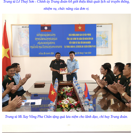
Trung tá Lê Thuỷ Sơn - Chính ủy Trung đoàn 64 giới thiệu khái quát lịch sử truyền thống,
nhiệm vụ, chức năng của đơn vị.
Trung tá Mi Xay Vông Pha Chăn tặng quà lưu niệm cho lãnh đạo, chỉ huy Trung đoàn.