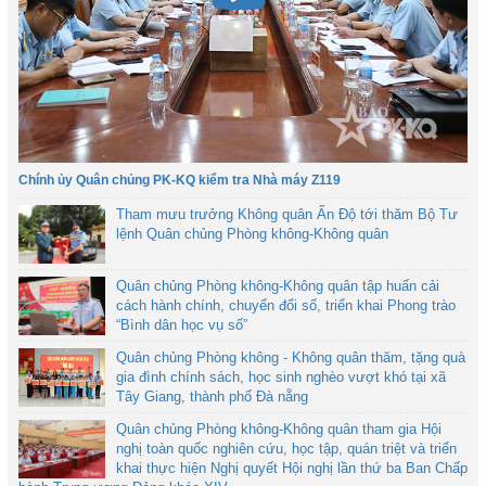
Chính ủy Quân chủng PK-KQ kiểm tra Nhà máy Z119
Tham mưu trưởng Không quân Ấn Độ tới thăm Bộ Tư
lệnh Quân chủng Phòng không-Không quân
Quân chủng Phòng không-Không quân tập huấn cải
cách hành chính, chuyển đổi số, triển khai Phong trào
“Bình dân học vụ số”
Quân chủng Phòng không - Không quân thăm, tặng quà
gia đình chính sách, học sinh nghèo vượt khó tại xã
Tây Giang, thành phố Đà nẵng
Quân chủng Phòng không-Không quân tham gia Hội
nghị toàn quốc nghiên cứu, học tập, quán triệt và triển
khai thực hiện Nghị quyết Hội nghị lần thứ ba Ban Chấp