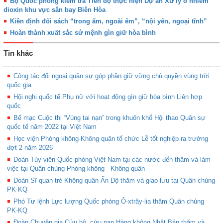
Bộ Quốc phòng kiểm tra Tiến độ thực hiện Dự án Xử lý ô nhiễm
dioxin khu vực sân bay Biên Hòa
Kiên định đối sách “trong ấm, ngoài êm”, “nội yên, ngoại tĩnh”
Hoàn thành xuất sắc sứ mệnh gìn giữ hòa bình
Tin khác
Công tác đối ngoại quân sự góp phần giữ vững chủ quyền vùng trời
quốc gia
Hội nghị quốc tế Phụ nữ với hoạt động gìn giữ hòa bình Liên hợp
quốc
Bế mạc Cuộc thi “Vùng tai nạn” trong khuôn khổ Hội thao Quân sự
quốc tế năm 2022 tại Việt Nam
Học viện Phòng không-Không quân tổ chức Lễ tốt nghiệp ra trường
đợt 2 năm 2026
Đoàn Tùy viên Quốc phòng Việt Nam tại các nước đến thăm và làm
việc tại Quân chủng Phòng không - Không quân
Đoàn Sĩ quan trẻ Không quân Ấn Độ thăm và giao lưu tại Quân chủng
PK-KQ
Phó Tư lệnh Lực lượng Quốc phòng Ô-xtrây-lia thăm Quân chủng
PK-KQ
Đoàn Chuyên gia Cứu hộ, cứu nạn Hàng không Nhật Bản thăm và