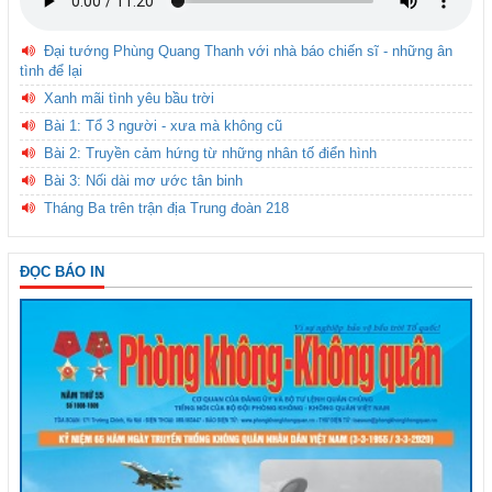
Đại tướng Phùng Quang Thanh với nhà báo chiến sĩ - những ân
tình để lại
Xanh mãi tình yêu bầu trời
Bài 1: Tổ 3 người - xưa mà không cũ
Bài 2: Truyền cảm hứng từ những nhân tố điển hình
Bài 3: Nối dài mơ ước tân binh
Tháng Ba trên trận địa Trung đoàn 218
ĐỌC BÁO IN