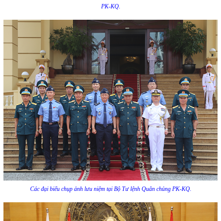
PK-KQ.
Các đại biểu chụp ảnh lưu niệm tại Bộ Tư lệnh Quân chủng PK-KQ.