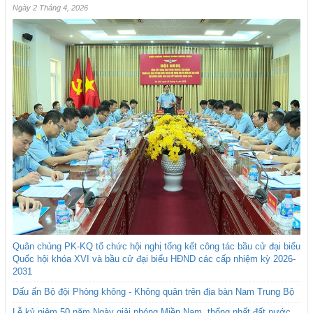
Ngày 2 Tháng 4, 2026
Quân chủng PK-KQ tổ chức hội nghị tổng kết công tác bầu cử đại biểu
Quốc hội khóa XVI và bầu cử đại biểu HĐND các cấp nhiệm kỳ 2026-
2031
Dấu ấn Bộ đội Phòng không - Không quân trên địa bàn Nam Trung Bộ
Lễ kỷ niệm 50 năm Ngày giải phóng Miền Nam, thống nhất đất nước