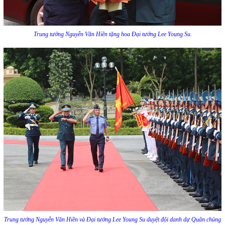
Trung tướng Nguyễn Văn Hiền tặng hoa Đại tướng Lee Young Su.
Trung tướng Nguyễn Văn Hiền và Đại tướng Lee Young Su duyệt đội danh dự Quân chủng