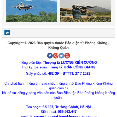
Copyright © 2026 Bản quyền thuộc Báo điện tử Phòng Không -
Không Quân
Tổng biên tập:
Thượng tá LƯƠNG KIÊN CƯỜNG
Thư ký tòa soạn:
Trung tá TRẦN CÔNG GIANG
Giấy phép số:
482/GP - BTTTT, 27-7-2021
Chỉ phát hành thông tin, sao chép thông tin từ Báo Phòng không-Không
quân điện tử
khi có sự đồng ý bằng văn bản của Ban Biên tập Báo Phòng không-Không
quân.
Tòa soạn:
Số 167, Trường Chinh, Hà Nội
Điện thoại:
069.563.447
E-mail:
toasoan@phongkhongkhongquan.com.vn