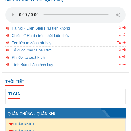
Hà Nội - Điện Biên Phủ trên không
Tải về
Chiến sĩ Ra đa trên chốt biên thùy
Tải về
Tên lửa ta đánh rất hay
Tải về
Tổ quốc trao ta bầu trời
Tải về
Phi đội ta xuất kích
Tải về
Tình Bác chắp cánh bay
Tải về
THỜI TIẾT
TỈ GIÁ
QUÂN CHỦNG - QUÂN KHU
Quân khu 1