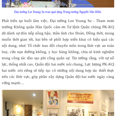
Đại tướng Lee Young Su trao quà tặng Trung tướng Nguyễn Văn Hiền.
Phát biểu tại buổi làm việc, Đại tướng Lee Young Su - Tham mưu
trưởng Không quân Hàn Quốc cảm ơn Tư lệnh Quân chủng PK-KQ
đã dành sự đón tiếp nồng hậu, thân tình cho Đoàn. Đồng thời, mong
muốn thời gian tới, hai bên sẽ phối hợp triển khai có hiệu quả các
nội dung, như: Tổ chức trao đổi chuyên môn trong lĩnh vực an toàn
bay, cứu nạn đường không, y học hàng không, chia sẻ kinh nghiệm
trong công tác đào tạo phi công quân sự. Tin tưởng rằng, với sự nỗ
lực, thống nhất cao, Quân đội hai nước nói chung, Lực lượng PK-KQ
hai nước nói riêng sẽ tiếp tục có những nội dung hợp tác thiết thực
trên các lĩnh vực, góp phần xây dựng Quân đội hai nước ngày càng
vững mạnh…