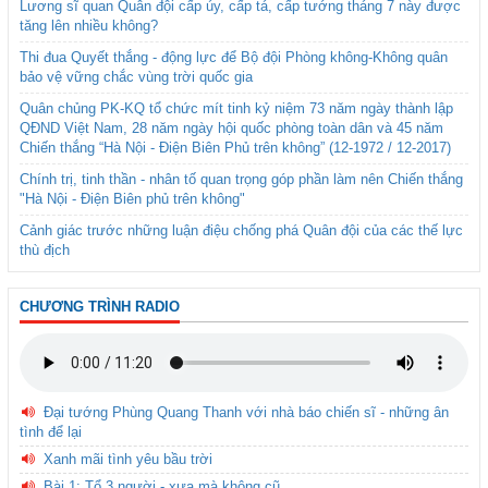
Lương sĩ quan Quân đội cấp úy, cấp tá, cấp tướng tháng 7 này được
tăng lên nhiều không?
Thi đua Quyết thắng - động lực để Bộ đội Phòng không-Không quân
bảo vệ vững chắc vùng trời quốc gia
Quân chủng PK-KQ tổ chức mít tinh kỷ niệm 73 năm ngày thành lập
QĐND Việt Nam, 28 năm ngày hội quốc phòng toàn dân và 45 năm
Chiến thắng “Hà Nội - Điện Biên Phủ trên không” (12-1972 / 12-2017)
Chính trị, tinh thần - nhân tố quan trọng góp phần làm nên Chiến thắng
"Hà Nội - Điện Biên phủ trên không"
Cảnh giác trước những luận điệu chống phá Quân đội của các thế lực
thù địch
CHƯƠNG TRÌNH RADIO
Đại tướng Phùng Quang Thanh với nhà báo chiến sĩ - những ân
tình để lại
Xanh mãi tình yêu bầu trời
Bài 1: Tổ 3 người - xưa mà không cũ