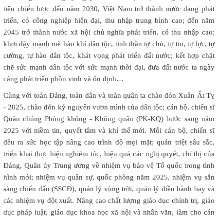
tiêu chiến lược đến năm 2030, Việt Nam trở thành nước đang phát
triển, có công nghiệp hiện đại, thu nhập trung bình cao; đến năm
2045 trở thành nước xã hội chủ nghĩa phát triển, có thu nhập cao;
khơi dậy mạnh mẽ hào khí dân tộc, tinh thần tự chủ, tự tin, tự lực, tự
cường, tự hào dân tộc, khát vọng phát triển đất nước; kết hợp chặt
chẽ sức mạnh dân tộc với sức mạnh thời đại, đưa đất nước ta ngày
càng phát triển phồn vinh và ổn định…
Cùng với toàn Đảng, toàn dân và toàn quân ta chào đón Xuân Ất Tỵ
- 2025, chào đón kỷ nguyên vươn mình của dân tộc; cán bộ, chiến sĩ
Quân chủng Phòng không - Không quân (PK-KQ) bước sang năm
2025 với niềm tin, quyết tâm và khí thế mới. Mỗi cán bộ, chiến sĩ
đều ra sức học tập nâng cao trình độ mọi mặt; quán triệt sâu sắc,
triển khai thực hiện nghiêm túc, hiệu quả các nghị quyết, chỉ thị của
Đảng, Quân ủy Trung ương về nhiệm vụ bảo vệ Tổ quốc trong tình
hình mới; nhiệm vụ quân sự, quốc phòng năm 2025, nhiệm vụ sẵn
sàng chiến đấu (SSCĐ), quản lý vùng trời, quản lý điều hành bay và
các nhiệm vụ đột xuất. Nâng cao chất lượng giáo dục chính trị, giáo
dục pháp luật, giáo dục khoa học xã hội và nhân văn, làm cho cán