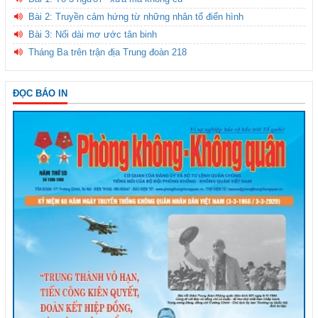
Bài 2: Truyền cảm hứng từ những nhân tố điển hình
Bài 3: Nối dài mơ ước tân binh
Tháng Ba trên trận địa Trung đoàn 218
ĐỌC BÁO IN