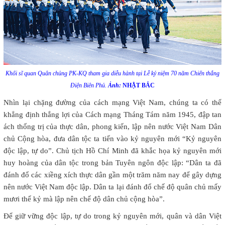
Khối sĩ quan Quân chủng PK-KQ tham gia diễu hành tại Lễ kỷ niệm 70 năm Chiến thắng
Điện Biên Phủ.
Ảnh:
NHẬT BẮC
Nhìn lại chặng đường của cách mạng Việt Nam, chúng ta có thể
khẳng định thắng lợi của Cách mạng Tháng Tám năm 1945, đập tan
ách thống trị của thực dân, phong kiến, lập nên nước Việt Nam Dân
chủ Cộng hòa, đưa dân tộc ta tiến vào kỷ nguyên mới “Kỷ nguyên
độc lập, tự do”. Chủ tịch Hồ Chí Minh đã khắc họa kỷ nguyên mới
huy hoàng của dân tộc trong bản Tuyên ngôn độc lập: “Dân ta đã
đánh đổ các xiềng xích thực dân gần một trăm năm nay để gây dựng
nên nước Việt Nam độc lập. Dân ta lại đánh đổ chế độ quân chủ mấy
mươi thế kỷ mà lập nên chế độ dân chủ cộng hòa”.
Để giữ vững độc lập, tự do trong kỷ nguyên mới, quân và dân Việt