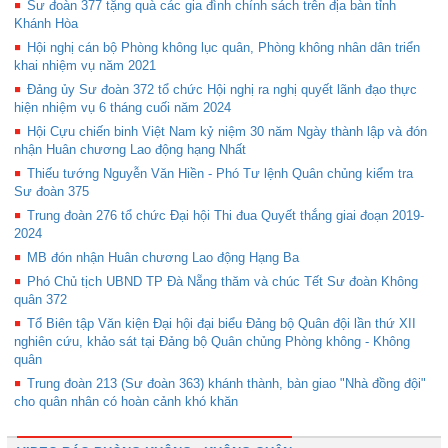
Sư đoàn 377 tặng quà các gia đình chính sách trên địa bàn tỉnh
Khánh Hòa
Hội nghị cán bộ Phòng không lục quân, Phòng không nhân dân triển
khai nhiệm vụ năm 2021
Đảng ủy Sư đoàn 372 tổ chức Hội nghị ra nghị quyết lãnh đạo thực
hiện nhiệm vụ 6 tháng cuối năm 2024
Hội Cựu chiến binh Việt Nam kỷ niệm 30 năm Ngày thành lập và đón
nhận Huân chương Lao động hạng Nhất
Thiếu tướng Nguyễn Văn Hiền - Phó Tư lệnh Quân chủng kiểm tra
Sư đoàn 375
Trung đoàn 276 tổ chức Đại hội Thi đua Quyết thắng giai đoạn 2019-
2024
MB đón nhận Huân chương Lao động Hạng Ba
Phó Chủ tịch UBND TP Đà Nẵng thăm và chúc Tết Sư đoàn Không
quân 372
Tổ Biên tập Văn kiện Đại hội đại biểu Đảng bộ Quân đội lần thứ XII
nghiên cứu, khảo sát tại Đảng bộ Quân chủng Phòng không - Không
quân
Trung đoàn 213 (Sư đoàn 363) khánh thành, bàn giao "Nhà đồng đội"
cho quân nhân có hoàn cảnh khó khăn