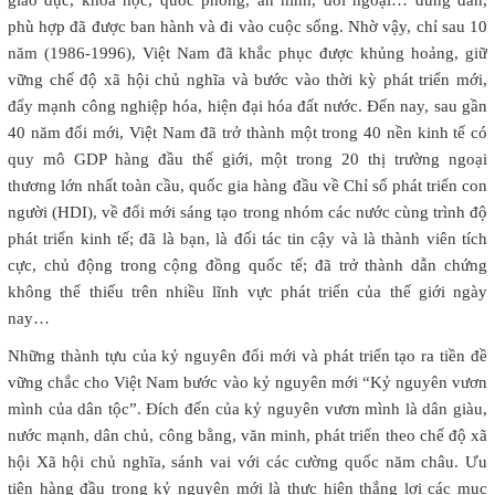
phù hợp đã được ban hành và đi vào cuộc sống. Nhờ vậy, chỉ sau 10
năm (1986-1996), Việt Nam đã khắc phục được khủng hoảng, giữ
vững chế độ xã hội chủ nghĩa và bước vào thời kỳ phát triển mới,
đẩy mạnh công nghiệp hóa, hiện đại hóa đất nước. Đến nay, sau gần
40 năm đổi mới, Việt Nam đã trở thành một trong 40 nền kinh tế có
quy mô GDP hàng đầu thế giới, một trong 20 thị trường ngoại
thương lớn nhất toàn cầu, quốc gia hàng đầu về Chỉ số phát triển con
người (HDI), về đổi mới sáng tạo trong nhóm các nước cùng trình độ
phát triển kinh tế; đã là bạn, là đối tác tin cậy và là thành viên tích
cực, chủ động trong cộng đồng quốc tế; đã trở thành dẫn chứng
không thể thiếu trên nhiều lĩnh vực phát triển của thế giới ngày
nay…
Những thành tựu của kỷ nguyên đổi mới và phát triển tạo ra tiền đề
vững chắc cho Việt Nam bước vào kỷ nguyên mới “Kỷ nguyên vươn
mình của dân tộc”. Đích đến của kỷ nguyên vươn mình là dân giàu,
nước mạnh, dân chủ, công bằng, văn minh, phát triển theo chế độ xã
hội Xã hội chủ nghĩa, sánh vai với các cường quốc năm châu. Ưu
tiên hàng đầu trong kỷ nguyên mới là thực hiện thắng lợi các mục