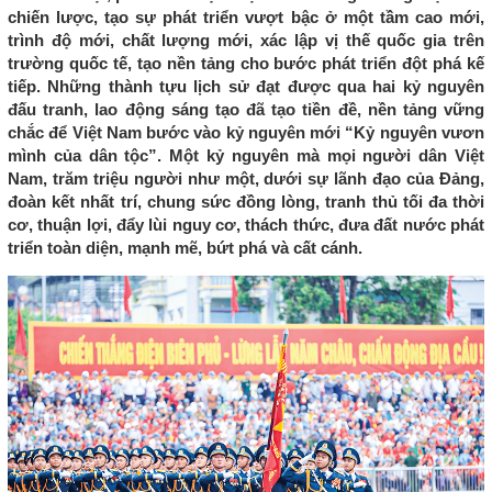
chiến lược, tạo sự phát triển vượt bậc ở một tầm cao mới,
trình độ mới, chất lượng mới, xác lập vị thế quốc gia trên
trường quốc tế, tạo nền tảng cho bước phát triển đột phá kế
tiếp. Những thành tựu lịch sử đạt được qua hai kỷ nguyên
đấu tranh, lao động sáng tạo đã tạo tiền đề, nền tảng vững
chắc để Việt Nam bước vào kỷ nguyên mới “Kỷ nguyên vươn
mình của dân tộc”. Một kỷ nguyên mà mọi người dân Việt
Nam, trăm triệu người như một, dưới sự lãnh đạo của Đảng,
đoàn kết nhất trí, chung sức đồng lòng, tranh thủ tối đa thời
cơ, thuận lợi, đẩy lùi nguy cơ, thách thức, đưa đất nước phát
triển toàn diện, mạnh mẽ, bứt phá và cất cánh.