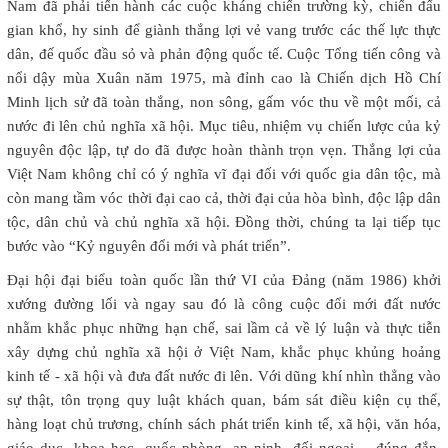
Nam đã phải tiến hành các cuộc kháng chiến trường kỳ, chiến đấu
gian khổ, hy sinh để giành thắng lợi vẻ vang trước các thế lực thực
dân, đế quốc đầu sỏ và phản động quốc tế. Cuộc Tổng tiến công và
nổi dậy mùa Xuân năm 1975, mà đỉnh cao là Chiến dịch Hồ Chí
Minh lịch sử đã toàn thắng, non sông, gấm vóc thu về một mối, cả
nước đi lên chủ nghĩa xã hội. Mục tiêu, nhiệm vụ chiến lược của kỷ
nguyên độc lập, tự do đã được hoàn thành trọn vẹn. Thắng lợi của
Việt Nam không chỉ có ý nghĩa vĩ đại đối với quốc gia dân tộc, mà
còn mang tầm vóc thời đại cao cả, thời đại của hòa bình, độc lập dân
tộc, dân chủ và chủ nghĩa xã hội. Đồng thời, chúng ta lại tiếp tục
bước vào “Kỷ nguyên đổi mới và phát triển”.
Đại hội đại biểu toàn quốc lần thứ VI của Đảng (năm 1986) khởi
xướng đường lối và ngay sau đó là công cuộc đổi mới đất nước
nhằm khắc phục những hạn chế, sai lầm cả về lý luận và thực tiễn
xây dựng chủ nghĩa xã hội ở Việt Nam, khắc phục khủng hoảng
kinh tế - xã hội và đưa đất nước đi lên. Với dũng khí nhìn thẳng vào
sự thật, tôn trọng quy luật khách quan, bám sát điều kiện cụ thể,
hàng loạt chủ trương, chính sách phát triển kinh tế, xã hội, văn hóa,
giáo dục, khoa học, quốc phòng, an ninh, đối ngoại… đúng đắn,