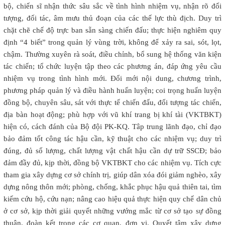
bộ, chiến sĩ nhận thức sâu sắc về tình hình nhiệm vụ, nhận rõ đối
tượng, đối tác, âm mưu thủ đoạn của các thế lực thù địch. Duy trì
chặt chẽ chế độ trực ban sẵn sàng chiến đấu; thực hiện nghiêm quy
định “4 biết” trong quản lý vùng trời, không để xảy ra sai, sót, lọt,
chậm. Thường xuyên rà soát, điều chỉnh, bổ sung hệ thống văn kiện
tác chiến; tổ chức luyện tập theo các phương án, đáp ứng yêu cầu
nhiệm vụ trong tình hình mới. Đổi mới nội dung, chương trình,
phương pháp quản lý và điều hành huấn luyện; coi trọng huấn luyện
đồng bộ, chuyên sâu, sát với thực tế chiến đấu, đối tượng tác chiến,
địa bàn hoạt động; phù hợp với vũ khí trang bị khí tài (VKTBKT)
hiện có, cách đánh của Bộ đội PK-KQ. Tâp trung lãnh đạo, chỉ đạo
bảo đảm tốt công tác hậu cần, kỹ thuật cho các nhiệm vụ; duy trì
đúng, đủ số lượng, chất lượng vật chất hậu cần dự trữ SSCĐ; bảo
đảm đầy đủ, kịp thời, đồng bộ VKTBKT cho các nhiệm vụ. Tích cực
tham gia xây dựng cơ sở chính trị, giúp dân xóa đói giảm nghèo, xây
dựng nông thôn mới; phòng, chống, khắc phục hậu quả thiên tai, tìm
kiếm cứu hộ, cứu nạn; nâng cao hiệu quả thực hiện quy chế dân chủ
ở cơ sở, kịp thời giải quyết những vướng mắc từ cơ sở tạo sự đồng
thuận, đoàn kết trong các cơ quan, đơn vị. Quyết tâm xây dựng