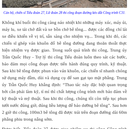
Cán bộ, chiến sĩ Tiểu đoàn 27, Lữ đoàn 28 thi công đoạn đường kéo dắt Công trình C31.
Không khí buổi thi công càng náo nhiệt khi những máy xúc, máy ủi,
máy lu, xe tải chở đất và xe bồn chở bê tông... được các đồng chí lái
xe điều khiển về vị trí, sẵn sàng cho nhiệm vụ... Trong khi đó, các
chiến sĩ ghép ván khuôn đổ bê tông đường đang thoăn thoắt thực
hiện nhiệm vụ được giao. Trong suốt quá trình thi công, Trung úy
Trần Quốc Huy - Trợ lý thi công Tiểu đoàn luôn theo sát các bước,
bảo đảm mọi công đoạn được tiến hành đúng quy trình, kỹ thuật.
Sau khi bê tông được phun vào ván khuôn, các chiến sĩ nhanh chóng
sử dụng máy đầm, dùi và dụng cụ để san gạt tạo mặt phẳng. Trung
úy Trần Quốc Huy khẳng định: “Thao tác này đặc biệt quan trọng
bởi cần phải làm kỹ, tỉ mỉ thì chất lượng công trình mới bảo đảm về
kỹ thuật và mỹ thuật. Sau khi thi công, chúng tôi còn tiếp tục phun
tưới nước đúng giờ, đúng liều lượng để bảo dưỡng bê tông”. Sau hơn
2 giờ thi công, 100m3 bê tông đã được trải trên đoạn đường dài 60m
phẳng phiu trong nắng sớm.
Được biết, Tiểu đoàn 27 được giao nhiệm vụ thi công Công trình