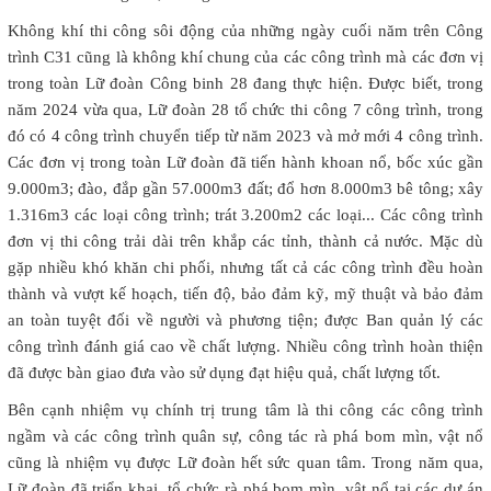
Không khí thi công sôi động của những ngày cuối năm trên Công
trình C31 cũng là không khí chung của các công trình mà các đơn vị
trong toàn Lữ đoàn Công binh 28 đang thực hiện. Được biết, trong
năm 2024 vừa qua, Lữ đoàn 28 tổ chức thi công 7 công trình, trong
đó có 4 công trình chuyển tiếp từ năm 2023 và mở mới 4 công trình.
Các đơn vị trong toàn Lữ đoàn đã tiến hành khoan nổ, bốc xúc gần
9.000m3; đào, đắp gần 57.000m3 đất; đổ hơn 8.000m3 bê tông; xây
1.316m3 các loại công trình; trát 3.200m2 các loại... Các công trình
đơn vị thi công trải dài trên khắp các tỉnh, thành cả nước. Mặc dù
gặp nhiều khó khăn chi phối, nhưng tất cả các công trình đều hoàn
thành và vượt kế hoạch, tiến độ, bảo đảm kỹ, mỹ thuật và bảo đảm
an toàn tuyệt đối về người và phương tiện; được Ban quản lý các
công trình đánh giá cao về chất lượng. Nhiều công trình hoàn thiện
đã được bàn giao đưa vào sử dụng đạt hiệu quả, chất lượng tốt.
Bên cạnh nhiệm vụ chính trị trung tâm là thi công các công trình
ngầm và các công trình quân sự, công tác rà phá bom mìn, vật nổ
cũng là nhiệm vụ được Lữ đoàn hết sức quan tâm. Trong năm qua,
Lữ đoàn đã triển khai, tổ chức rà phá bom mìn, vật nổ tại các dự án