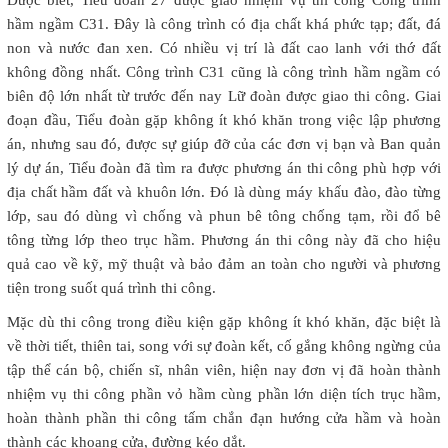
hầm ngầm C31. Đây là công trình có địa chất khá phức tạp; đất, đá
non và nước đan xen. Có nhiều vị trí là đất cao lanh với thớ đất
không đồng nhất. Công trình C31 cũng là công trình hầm ngầm có
biên độ lớn nhất từ trước đến nay Lữ đoàn được giao thi công. Giai
đoạn đầu, Tiểu đoàn gặp không ít khó khăn trong việc lập phương
án, nhưng sau đó, được sự giúp đỡ của các đơn vị bạn và Ban quản
lý dự án, Tiểu đoàn đã tìm ra được phương án thi công phù hợp với
địa chất hầm đất và khuôn lớn. Đó là dùng máy khấu đào, đào từng
lớp, sau đó dùng vì chống và phun bê tông chống tạm, rồi đổ bê
tông từng lớp theo trục hầm. Phương án thi công này đã cho hiệu
quả cao về kỹ, mỹ thuật và bảo đảm an toàn cho người và phương
tiện trong suốt quá trình thi công.
Mặc dù thi công trong điều kiện gặp không ít khó khăn, đặc biệt là
về thời tiết, thiên tai, song với sự đoàn kết, cố gắng không ngừng của
tập thể cán bộ, chiến sĩ, nhân viên, hiện nay đơn vị đã hoàn thành
nhiệm vụ thi công phần vỏ hầm cùng phần lớn diện tích trục hầm,
hoàn thành phần thi công tấm chắn đạn hướng cửa hầm và hoàn
thành các khoang cửa, đường kéo dắt.