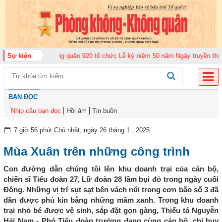
Trung đoàn Không quân 920 tổ chức Lễ kỷ niệm 50 năm Ngày truyền thống (1
Sự kiện
BẠN ĐỌC
Nhịp cầu bạn đọc
Hồi âm
Tin buồn
7 giờ:56 phút Chủ nhật, ngày 26 tháng 1 , 2025
Mùa Xuân trên những công trình
Con đường dẫn chúng tôi lên khu doanh trại của cán bộ,
chiến sĩ Tiểu đoàn 27, Lữ đoàn 28 lầm bụi đỏ trong ngày cuối
Đông. Những vị trí sụt sạt bên vách núi trong cơn bão số 3 đã
dần được phủ kín bằng những mầm xanh. Trong khu doanh
trại nhỏ bé được vệ sinh, sắp đặt gọn gàng, Thiếu tá Nguyễn
Hải Nam - Phó Tiểu đoàn trưởng đang cùng cán bộ, chỉ huy