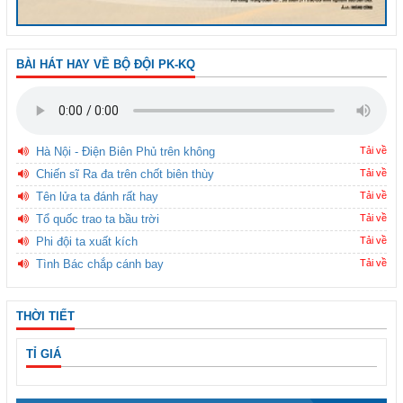
BÀI HÁT HAY VỀ BỘ ĐỘI PK-KQ
Hà Nội - Điện Biên Phủ trên không
Tải về
Chiến sĩ Ra đa trên chốt biên thùy
Tải về
Tên lửa ta đánh rất hay
Tải về
Tổ quốc trao ta bầu trời
Tải về
Phi đội ta xuất kích
Tải về
Tình Bác chắp cánh bay
Tải về
THỜI TIẾT
TỈ GIÁ