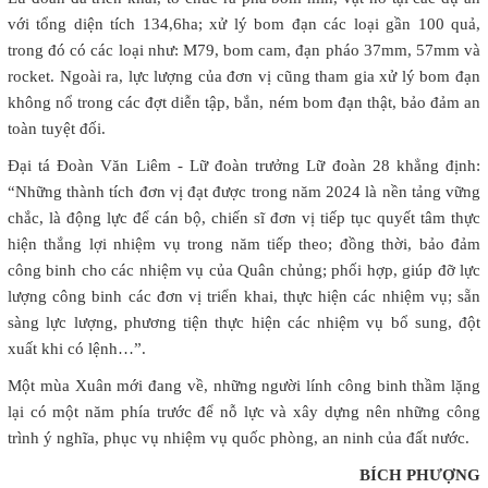
với tổng diện tích 134,6ha; xử lý bom đạn các loại gần 100 quả,
trong đó có các loại như: M79, bom cam, đạn pháo 37mm, 57mm và
rocket. Ngoài ra, lực lượng của đơn vị cũng tham gia xử lý bom đạn
không nổ trong các đợt diễn tập, bắn, ném bom đạn thật, bảo đảm an
toàn tuyệt đối.
Đại tá Đoàn Văn Liêm - Lữ đoàn trưởng Lữ đoàn 28 khẳng định:
“Những thành tích đơn vị đạt được trong năm 2024 là nền tảng vững
chắc, là động lực để cán bộ, chiến sĩ đơn vị tiếp tục quyết tâm thực
hiện thắng lợi nhiệm vụ trong năm tiếp theo; đồng thời, bảo đảm
công binh cho các nhiệm vụ của Quân chủng; phối hợp, giúp đỡ lực
lượng công binh các đơn vị triển khai, thực hiện các nhiệm vụ; sẵn
sàng lực lượng, phương tiện thực hiện các nhiệm vụ bổ sung, đột
xuất khi có lệnh…”.
Một mùa Xuân mới đang về, những người lính công binh thầm lặng
lại có một năm phía trước để nỗ lực và xây dựng nên những công
trình ý nghĩa, phục vụ nhiệm vụ quốc phòng, an ninh của đất nước.
BÍCH PHƯỢNG