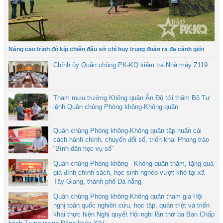
Nâng cao trình độ kíp chiến đấu sở chỉ huy trung đoàn ra đa cảnh giới
Chính ủy Quân chủng PK-KQ kiểm tra Nhà máy Z119
Tham mưu trưởng Không quân Ấn Độ tới thăm Bộ Tư
lệnh Quân chủng Phòng không-Không quân
Quân chủng Phòng không-Không quân tập huấn cải
cách hành chính, chuyển đổi số, triển khai Phong trào
“Bình dân học vụ số”
Quân chủng Phòng không - Không quân thăm, tặng quà
gia đình chính sách, học sinh nghèo vượt khó tại xã
Tây Giang, thành phố Đà nẵng
Quân chủng Phòng không-Không quân tham gia Hội
nghị toàn quốc nghiên cứu, học tập, quán triệt và triển
khai thực hiện Nghị quyết Hội nghị lần thứ ba Ban Chấp