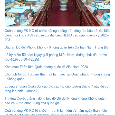
Quân chủng PK-KQ tổ chức hội nghị tổng kết công tác bầu cử đại biểu
Quốc hội khóa XVI và bầu cử đại biểu HĐND các cấp nhiệm kỳ 2026-
2031
Dấu ấn Bộ đội Phòng không - Không quân trên địa bàn Nam Trung Bộ
Lễ kỷ niệm 50 năm Ngày giải phóng Miền Nam, thống nhất đất nước
(30-4-1975 / 30-4-2025)
Khai mạc Triển lãm Quốc phòng quốc tế Việt Nam 2024
Chủ tịch Nước Tô Lâm thăm và làm việc tại Quân chủng Phòng không
- Không quân
Lương sĩ quan Quân đội cấp úy, cấp tá, cấp tướng tháng 7 này được
tăng lên nhiều không?
Thi đua Quyết thắng - động lực để Bộ đội Phòng không-Không quân
bảo vệ vững chắc vùng trời quốc gia
Quân chủng PK-KQ tổ chức mít tinh kỷ niệm 73 năm ngày thành lập