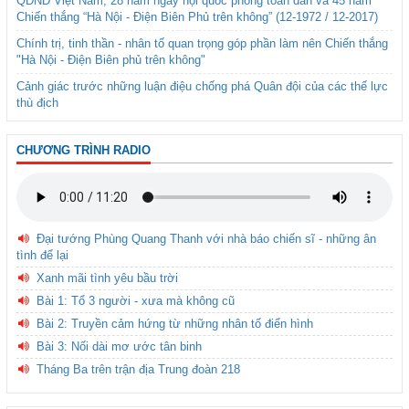
QĐND Việt Nam, 28 năm ngày hội quốc phòng toàn dân và 45 năm
Chiến thắng “Hà Nội - Điện Biên Phủ trên không” (12-1972 / 12-2017)
Chính trị, tinh thần - nhân tố quan trọng góp phần làm nên Chiến thắng
"Hà Nội - Điện Biên phủ trên không"
Cảnh giác trước những luận điệu chống phá Quân đội của các thế lực
thù địch
CHƯƠNG TRÌNH RADIO
Đại tướng Phùng Quang Thanh với nhà báo chiến sĩ - những ân
tình để lại
Xanh mãi tình yêu bầu trời
Bài 1: Tổ 3 người - xưa mà không cũ
Bài 2: Truyền cảm hứng từ những nhân tố điển hình
Bài 3: Nối dài mơ ước tân binh
Tháng Ba trên trận địa Trung đoàn 218