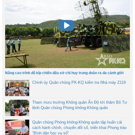
Nâng cao trình độ kíp chiến đấu sở chỉ huy trung đoàn ra đa cảnh giới
Chính ủy Quân chủng PK-KQ kiểm tra Nhà máy Z119
Tham mưu trưởng Không quân Ấn Độ tới thăm Bộ Tư
lệnh Quân chủng Phòng không-Không quân
Quân chủng Phòng không-Không quân tập huấn cải
cách hành chính, chuyển đổi số, triển khai Phong trào
“Bình dân học vụ số”