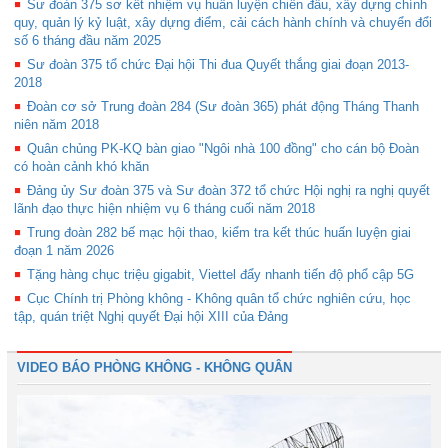
Sư đoàn 375 sơ kết nhiệm vụ huấn luyện chiến đấu, xây dựng chính
quy, quản lý kỷ luật, xây dựng điểm, cải cách hành chính và chuyển đổi
số 6 tháng đầu năm 2025
Sư đoàn 375 tổ chức Đại hội Thi đua Quyết thắng giai đoạn 2013-
2018
Đoàn cơ sở Trung đoàn 284 (Sư đoàn 365) phát động Tháng Thanh
niên năm 2018
Quân chủng PK-KQ bàn giao "Ngôi nhà 100 đồng" cho cán bộ Đoàn
có hoàn cảnh khó khăn
Đảng ủy Sư đoàn 375 và Sư đoàn 372 tổ chức Hội nghị ra nghị quyết
lãnh đạo thực hiện nhiệm vụ 6 tháng cuối năm 2018
Trung đoàn 282 bế mạc hội thao, kiểm tra kết thúc huấn luyện giai
đoạn 1 năm 2026
Tặng hàng chục triệu gigabit, Viettel đẩy nhanh tiến độ phổ cập 5G
Cục Chính trị Phòng không - Không quân tổ chức nghiên cứu, học
tập, quán triệt Nghị quyết Đại hội XIII của Đảng
VIDEO BÁO PHÒNG KHÔNG - KHÔNG QUÂN