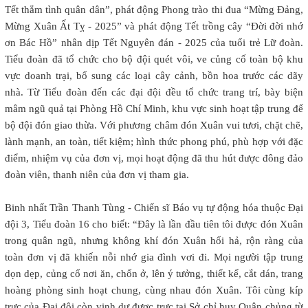
Tết thắm tình quân dân”, phát động Phong trào thi đua “Mừng Đảng,
Mừng Xuân Ất Tỵ - 2025” và phát động Tết trồng cây “Đời đời nhớ
ơn Bác Hồ” nhân dịp Tết Nguyên đán - 2025 của tuổi trẻ Lữ đoàn.
Tiểu đoàn đã tổ chức cho bộ đội quét vôi, ve củng cố toàn bộ khu
vực doanh trại, bổ sung các loại cây cảnh, bồn hoa trước các dãy
nhà. Từ Tiểu đoàn đến các đại đội đều tổ chức trang trí, bày biện
mâm ngũ quả tại Phòng Hồ Chí Minh, khu vực sinh hoạt tập trung để
bộ đội đón giao thừa. Với phương châm đón Xuân vui tươi, chặt chẽ,
lành mạnh, an toàn, tiết kiệm; hình thức phong phú, phù hợp với đặc
điểm, nhiệm vụ của đơn vị, mọi hoạt động đã thu hút được đông đảo
đoàn viên, thanh niên của đơn vị tham gia.
Binh nhất Trần Thanh Tùng - Chiến sĩ Báo vụ tự động hóa thuộc Đại
đội 3, Tiểu đoàn 16 cho biết: “Đây là lần đầu tiên tôi được đón Xuân
trong quân ngũ, nhưng không khí đón Xuân hối hả, rộn ràng của
toàn đơn vị đã khiến nỗi nhớ gia đình vơi đi. Mọi người tập trung
dọn dẹp, củng cố nơi ăn, chốn ở, lên ý tưởng, thiết kế, cắt dán, trang
hoàng phòng sinh hoạt chung, cùng nhau đón Xuân. Tôi cùng kíp
trực của Đại đội còn vinh dự được trực tại Sở chỉ huy Quân chủng từ