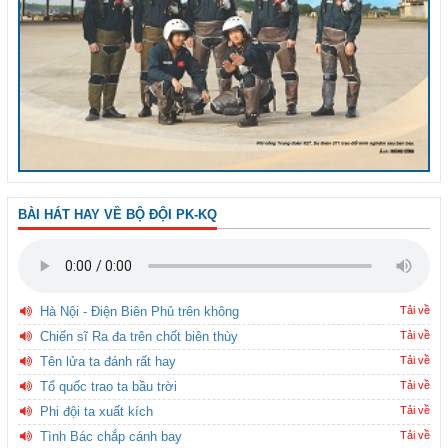
BÀI HÁT HAY VỀ BỘ ĐỘI PK-KQ
Hà Nội - Điện Biên Phủ trên không
Tải về
Chiến sĩ Ra đa trên chốt biên thùy
Tải về
Tên lửa ta đánh rất hay
Tải về
Tổ quốc trao ta bầu trời
Tải về
Phi đội ta xuất kích
Tải về
Tình Bác chắp cánh bay
Tải về