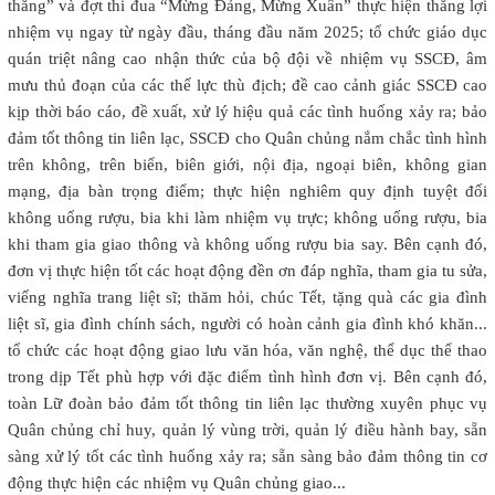
thắng” và đợt thi đua “Mừng Đảng, Mừng Xuân” thực hiện thắng lợi
nhiệm vụ ngay từ ngày đầu, tháng đầu năm 2025; tổ chức giáo dục
quán triệt nâng cao nhận thức của bộ đội về nhiệm vụ SSCĐ, âm
mưu thủ đoạn của các thế lực thù địch; đề cao cảnh giác SSCĐ cao
kịp thời báo cáo, đề xuất, xử lý hiệu quả các tình huống xảy ra; bảo
đảm tốt thông tin liên lạc, SSCĐ cho Quân chủng nắm chắc tình hình
trên không, trên biển, biên giới, nội địa, ngoại biên, không gian
mạng, địa bàn trọng điểm; thực hiện nghiêm quy định tuyệt đối
không uống rượu, bia khi làm nhiệm vụ trực; không uống rượu, bia
khi tham gia giao thông và không uống rượu bia say. Bên cạnh đó,
đơn vị thực hiện tốt các hoạt động đền ơn đáp nghĩa, tham gia tu sửa,
viếng nghĩa trang liệt sĩ; thăm hỏi, chúc Tết, tặng quà các gia đình
liệt sĩ, gia đình chính sách, người có hoàn cảnh gia đình khó khăn...
tổ chức các hoạt động giao lưu văn hóa, văn nghệ, thể dục thể thao
trong dịp Tết phù hợp với đặc điểm tình hình đơn vị. Bên cạnh đó,
toàn Lữ đoàn bảo đảm tốt thông tin liên lạc thường xuyên phục vụ
Quân chủng chỉ huy, quản lý vùng trời, quản lý điều hành bay, sẵn
sàng xử lý tốt các tình huống xảy ra; sẵn sàng bảo đảm thông tin cơ
động thực hiện các nhiệm vụ Quân chủng giao...