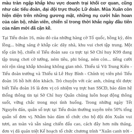
màu tràn ngập khắp khu vực doanh trại khối cơ quan, cũng
như các tiểu đoàn, đại đội trực thuộc Lữ đoàn. Mùa Xuân còn
hiện diện trên những gương mặt, những nụ cười hân hoan
của cán bộ, nhân viên, chiến sĩ trong thời khắc ngày đầu tiên
của năm mới đã cận kề.
Tại Tiểu đoàn 16, màu đỏ của những hàng cờ Tổ quốc, hồng kỳ, đèn
lồng... bừng sáng ở khắp các dãy nhà, khu vui chơi tập trung. Một
tốp cán bộ, chiến sĩ Tiểu đoàn sau ca trực tại Sở Chỉ huy K99 đang
tập trung chơi cờ tướng, ném tiêu, phi bóng, ném còn... tiếng cười
nói rộn ràng khắp khoảng không gian nhỏ. Thiếu tá Vũ Trung Kiên -
Tiểu đoàn trưởng và Thiếu tá Lê Huy Bình - Chính trị viên phó Tiểu
đoàn 16 hồ hởi đón khách. Trò chuyện với các anh, chúng tôi được
biết Tiểu đoàn 16 là đơn vị có nhiệm vụ trực ban SSCĐ, bảo đảm hệ
thống thông tin tại Sở Chỉ huy Quân chủng luôn hoạt động thông
suốt, vững chắc trong mọi tình huống. Trong những ngày Tết
Nguyên đán, quân số trực tại Tiểu đoàn thường xuyên trên 50% tổng
quân số đơn vị. Nhằm bảo đảm tổ chức cho bộ đội đón Xuân vui
tươi, an toàn và sẵn sàng chiến đấu cao, cách đây hơn nửa tháng,
đơn vị đã quán triệt Kế hoạch tổ chức chương trình “Xuân canh trời -