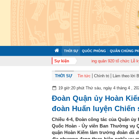
THỜI SỰ
QUỐC PHÒNG
QUÂN CHỦNG PK
ập huấn cán bộ năm 2026
Trung đoàn Không quân 920 tổ chức Lễ kỷ niệm 5
Sự kiện
THỜI SỰ
Tin tức
Chính trị
Làm theo lời 
19 giờ:20 phút Thứ sáu, ngày 4 tháng 4 , 20
Đoàn Quận ủy Hoàn Kiếm
đoàn Huấn luyện Chiến 
Chiều 4-4, Đoàn công tác của Quận ủy
Quốc Hoàn - Ủy viên Ban Thường vụ 
quận Hoàn Kiếm làm trưởng đoàn đã đế
địa phương đang thực hiện nghĩa vụ q