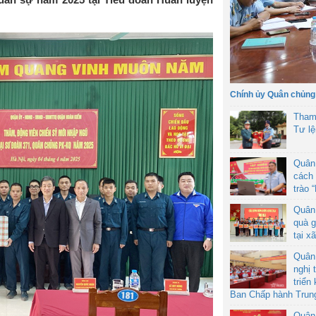
Chính ủy Quân chủng
Tham
Tư l
Quân
cách 
trào 
Quân
quà g
tại x
Quân
nghị 
triển
Ban Chấp hành Trun
Quân