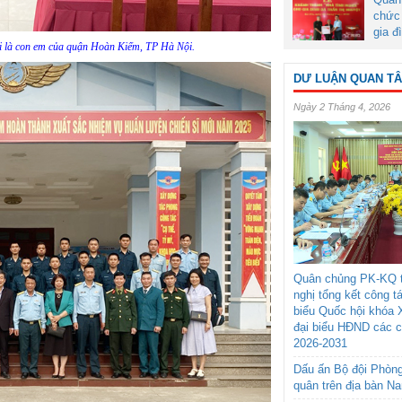
chức 
gia đ
ới là con em của quận Hoàn Kiếm, TP Hà Nội.
DƯ LUẬN QUAN T
Ngày 2 Tháng 4, 2026
Quân chủng PK-KQ t
nghị tổng kết công t
biểu Quốc hội khóa 
đại biểu HĐND các 
2026-2031
Dấu ấn Bộ đội Phòn
quân trên địa bàn N