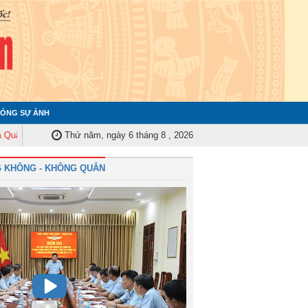
ÓNG SỰ ẢNH
y Trung ương tập huấn nghiệp vụ công tác kiểm tra, giám sát năm 2025
Thứ năm, ngày 6 tháng 8 , 2026
Q
 KHÔNG - KHÔNG QUÂN