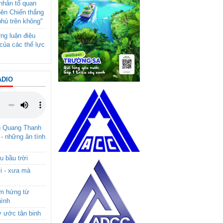
- nhân tố quan
nên Chiến thắng
phủ trên không"
ng luận điệu
của các thế lực
ADIO
g Quang Thanh
 - những ân tình
u bầu trời
i - xưa mà
ảm hứng từ
hình
ơ ước tân binh