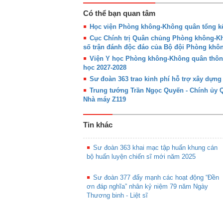
Có thể bạn quan tâm
Học viện Phòng không-Không quân tổng kế
Cục Chính trị Quân chủng Phòng không-Khô
số trận đánh độc đáo của Bộ đội Phòng kh
Viện Y học Phòng không-Không quân thôn
học 2027-2028
Sư đoàn 363 trao kinh phí hỗ trợ xây dựn
Trung tướng Trần Ngọc Quyến - Chính ủy
Nhà máy Z119
Tin khác
Sư đoàn 363 khai mạc tập huấn khung cán
bộ huấn luyện chiến sĩ mới năm 2025
Sư đoàn 377 đẩy mạnh các hoạt động “Đền
ơn đáp nghĩa” nhân kỷ niệm 79 năm Ngày
Thương binh - Liệt sĩ