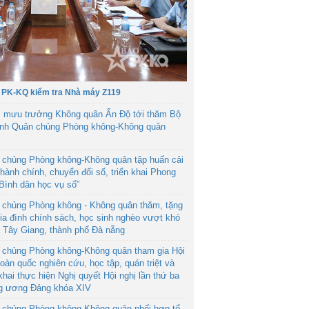
 PK-KQ kiểm tra Nhà máy Z119
 mưu trưởng Không quân Ấn Độ tới thăm Bộ
ệnh Quân chủng Phòng không-Không quân
 chủng Phòng không-Không quân tập huấn cải
hành chính, chuyển đổi số, triển khai Phong
“Bình dân học vụ số”
 chủng Phòng không - Không quân thăm, tặng
ia đình chính sách, học sinh nghèo vượt khó
ã Tây Giang, thành phố Đà nẵng
 chủng Phòng không-Không quân tham gia Hội
toàn quốc nghiên cứu, học tập, quán triệt và
 khai thực hiện Nghị quyết Hội nghị lần thứ ba
g ương Đảng khóa XIV
 chủng Phòng không-Không quân phối hợp tổ