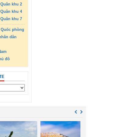
Quân khu 2
Quân khu 4
Quân khu 7
 Quốc phòng
nhân dân
 Nam
hủ đô
TE