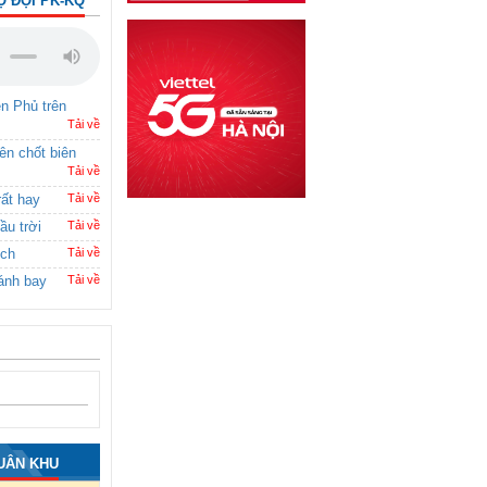
Ộ ĐỘI PK-KQ
ên Phủ trên
Tải về
rên chốt biên
Tải về
rất hay
Tải về
ầu trời
Tải về
ích
Tải về
ánh bay
Tải về
UÂN KHU