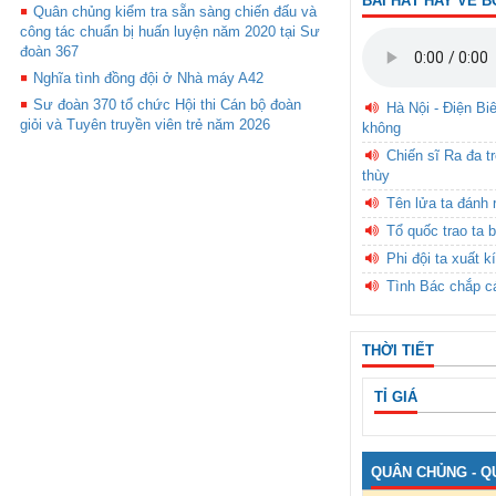
BÀI HÁT HAY VỀ B
Quân chủng kiểm tra sẵn sàng chiến đấu và
công tác chuẩn bị huấn luyện năm 2020 tại Sư
đoàn 367
Nghĩa tình đồng đội ở Nhà máy A42
Sư đoàn 370 tổ chức Hội thi Cán bộ đoàn
Hà Nội - Điện Bi
giỏi và Tuyên truyền viên trẻ năm 2026
không
Chiến sĩ Ra đa t
thùy
Tên lửa ta đánh 
Tổ quốc trao ta b
Phi đội ta xuất k
Tình Bác chắp c
THỜI TIẾT
TỈ GIÁ
QUÂN CHỦNG - Q