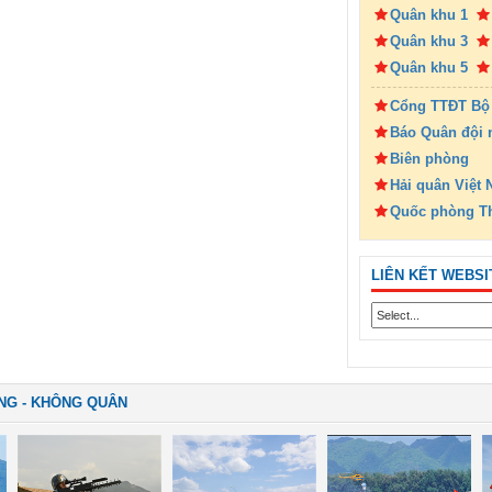
Quân khu 1
Quân khu 3
Quân khu 5
Cổng TTĐT Bộ
Báo Quân đội 
Biên phòng
Hải quân Việt
Quốc phòng T
LIÊN KẾT WEBSI
NG - KHÔNG QUÂN