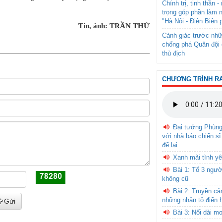
Chính trị, tinh thần 
trọng góp phần làm 
"Hà Nội - Điện Biên 
Tin, ảnh: TRẦN THỨ
Cảnh giác trước nhữ
chống phá Quân đội 
thù địch
CHƯƠNG TRÌNH R
Đại tướng Phùn
với nhà báo chiến sĩ
để lại
Xanh mãi tình yê
Bài 1: Tổ 3 ngườ
không cũ
Bài 2: Truyền c
những nhân tố điển 
Gửi
Bài 3: Nối dài m