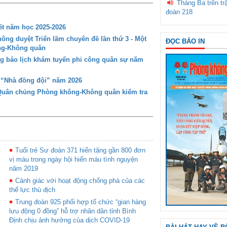
Tháng Ba trên tr
đoàn 218
t năm học 2025-2026
ng duyệt Triển lãm chuyên đề lần thứ 3 - Một
ĐỌC BÁO IN
ông-Không quân
g báo lịch khám tuyển phi công quân sự năm
g “Nhà đồng đội” năm 2026
 Quân chủng Phòng không-Không quân kiểm tra
Tuổi trẻ Sư đoàn 371 hiến tặng gần 800 đơn
vị máu trong ngày hội hiến máu tình nguyện
năm 2019
Cảnh giác với hoạt động chống phá của các
thế lực thù địch
Trung đoàn 925 phối hợp tổ chức “gian hàng
lưu động 0 đồng” hỗ trợ nhân dân tỉnh Bình
Định chịu ảnh hưởng của dịch COVID-19