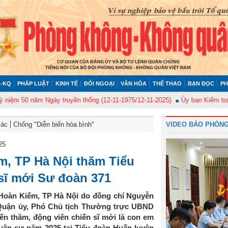
-KQ
PHÁP LUẬT
KINH TẾ
ĐỐI NGOẠI
VĂN HÓA
THỂ THAO
BẠN ĐỌC
PH
0 năm Ngày truyền thống (12-11-1975/12-11-2025)
Ủy ban Kiểm tra Quân ủ
Bác
Chống "Diễn biến hòa bình"
VIDEO BÁO PHÒNG
25
, TP Hà Nội thăm Tiểu
sĩ mới Sư đoàn 371
 Hoàn Kiếm, TP Hà Nội do đồng chí Nguyễn
Quận ủy, Phó Chủ tịch Thường trực UBND
n thăm, động viên chiến sĩ mới là con em
uân sự năm 2025 tại Tiểu đoàn Huấn luyện