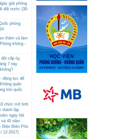
gày giải phóng
t đất nước (30-
 Quốc phòng
24
âm thăm và làm
 Phòng không -
đội cấp úy,
háng 7 này
 không?
- động lực để
-Không quân
ng trời quốc
ổ chức mít tinh
 thành lập
năm ngày hội
n và 45 năm
- Điện Biên Phủ
 / 12-2017)