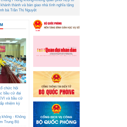
khánh thành và bàn giao nhà tình nghĩa tặng
ình bà Trần Thị Nguyệt
ÂM
ổ chức hội
ác bầu cử đại
XVI và bầu cử
cấp nhiệm kỳ
g không - Không
am Trung Bộ