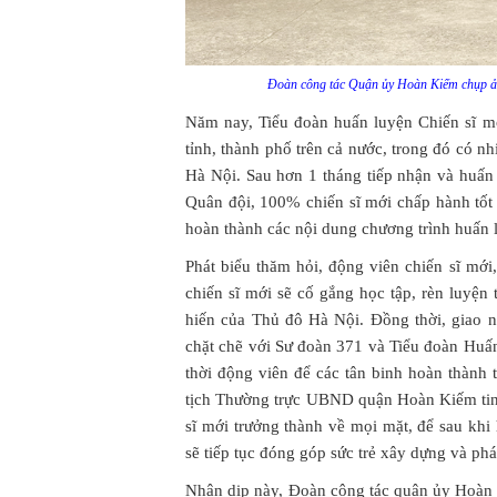
Đoàn công tác Quận ủy Hoàn Kiếm chụp ảnh
Năm nay, Tiểu đoàn huấn luyện Chiến sĩ mớ
tỉnh, thành phố trên cả nước, trong đó có 
Hà Nội. Sau hơn 1 tháng tiếp nhận và huấn 
Quân đội, 100% chiến sĩ mới chấp hành tốt 
hoàn thành các nội dung chương trình huấn 
Phát biểu thăm hỏi, động viên chiến sĩ 
chiến sĩ mới sẽ cố gắng học tập, rèn luyện
hiến của Thủ đô Hà Nội. Đồng thời, giao 
chặt chẽ với Sư đoàn 371 và Tiểu đoàn Huấn
thời động viên để các tân binh hoàn thành
tịch Thường trực UBND quận Hoàn Kiếm tin 
sĩ mới trưởng thành về mọi mặt, để sau khi
sẽ tiếp tục đóng góp sức trẻ xây dựng và phá
Nhân dịp này, Đoàn công tác quận ủy Hoàn 