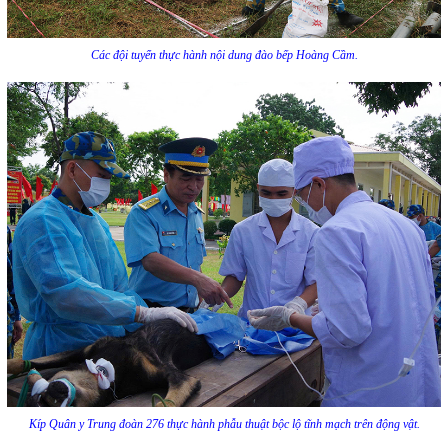
Các đội tuyển thực hành nội dung đào bếp Hoàng Cầm.
Kíp Quân y Trung đoàn 276 thực hành phẫu thuật bộc lộ tĩnh mạch trên động vật.