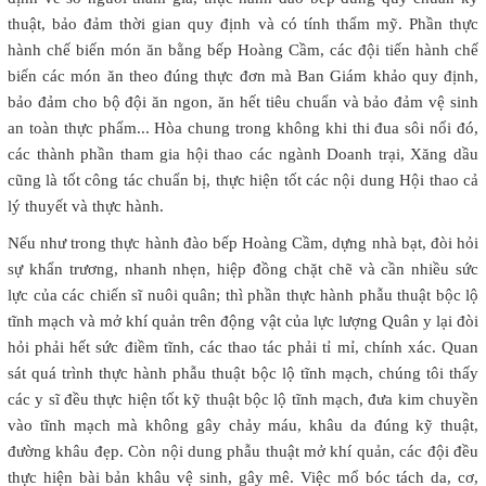
thuật, bảo đảm thời gian quy định và có tính thẩm mỹ. Phần thực
hành chế biến món ăn bằng bếp Hoàng Cầm, các đội tiến hành chế
biến các món ăn theo đúng thực đơn mà Ban Giám khảo quy định,
bảo đảm cho bộ đội ăn ngon, ăn hết tiêu chuẩn và bảo đảm vệ sinh
an toàn thực phẩm... Hòa chung trong không khi thi đua sôi nổi đó,
các thành phần tham gia hội thao các ngành Doanh trại, Xăng dầu
cũng là tốt công tác chuẩn bị, thực hiện tốt các nội dung Hội thao cả
lý thuyết và thực hành.
Nếu như trong thực hành đào bếp Hoàng Cầm, dựng nhà bạt, đòi hỏi
sự khẩn trương, nhanh nhẹn, hiệp đồng chặt chẽ và cần nhiều sức
lực của các chiến sĩ nuôi quân; thì phần thực hành phẫu thuật bộc lộ
tĩnh mạch và mở khí quản trên động vật của lực lượng Quân y lại đòi
hỏi phải hết sức điềm tĩnh, các thao tác phải tỉ mỉ, chính xác. Quan
sát quá trình thực hành phẫu thuật bộc lộ tĩnh mạch, chúng tôi thấy
các y sĩ đều thực hiện tốt kỹ thuật bộc lộ tĩnh mạch, đưa kim chuyền
vào tĩnh mạch mà không gây chảy máu, khâu da đúng kỹ thuật,
đường khâu đẹp. Còn nội dung phẫu thuật mở khí quản, các đội đều
thực hiện bài bản khâu vệ sinh, gây mê. Việc mổ bóc tách da, cơ,