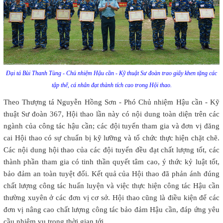
Đại tá Bùi Thanh Tùng - Chủ nhiệm Hậu cần - Kỹ thuật Sư đoàn trao giấy khen tặng các
tập thể, cá nhân đạt thành tích cao trong Hội thao.
Theo Thượng tá Nguyễn Hồng Sơn - Phó Chủ nhiệm Hậu cần - Kỹ
thuật Sư đoàn 367, Hội thao lần này có nội dung toàn diện trên các
ngành của công tác hậu cần; các đội tuyển tham gia và đơn vị đăng
cai Hội thao có sự chuẩn bị kỹ lưỡng và tổ chức thực hiện chặt chẽ.
Các nội dung hội thao của các đội tuyển đều đạt chất lượng tốt, các
thành phần tham gia có tinh thần quyết tâm cao, ý thức kỷ luật tốt,
bảo đảm an toàn tuyệt đối. Kết quả của Hội thao đã phản ánh đúng
chất lượng công tác huấn luyện và việc thực hiện công tác Hậu cần
thường xuyên ở các đơn vị cơ sở. Hội thao cũng là điều kiện để các
đơn vị nâng cao chất lượng công tác bảo đảm Hậu cần, đáp ứng yêu
cầu nhiệm vụ trong thời gian tới.