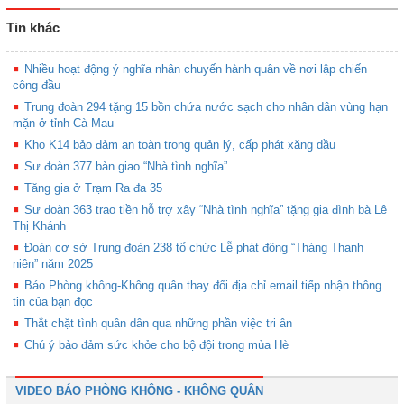
Tin khác
Nhiều hoạt động ý nghĩa nhân chuyến hành quân về nơi lập chiến
công đầu
Trung đoàn 294 tặng 15 bồn chứa nước sạch cho nhân dân vùng hạn
mặn ở tỉnh Cà Mau
Kho K14 bảo đảm an toàn trong quản lý, cấp phát xăng dầu
Sư đoàn 377 bàn giao “Nhà tình nghĩa”
Tăng gia ở Trạm Ra đa 35
Sư đoàn 363 trao tiền hỗ trợ xây “Nhà tình nghĩa” tặng gia đình bà Lê
Thị Khánh
Đoàn cơ sở Trung đoàn 238 tổ chức Lễ phát động “Tháng Thanh
niên” năm 2025
Báo Phòng không-Không quân thay đổi địa chỉ email tiếp nhận thông
tin của bạn đọc
Thắt chặt tình quân dân qua những phần việc tri ân
Chú ý bảo đảm sức khỏe cho bộ đội trong mùa Hè
VIDEO BÁO PHÒNG KHÔNG - KHÔNG QUÂN