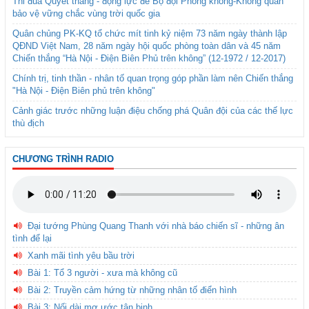
Thi đua Quyết thắng - động lực để Bộ đội Phòng không-Không quân
bảo vệ vững chắc vùng trời quốc gia
Quân chủng PK-KQ tổ chức mít tinh kỷ niệm 73 năm ngày thành lập
QĐND Việt Nam, 28 năm ngày hội quốc phòng toàn dân và 45 năm
Chiến thắng “Hà Nội - Điện Biên Phủ trên không” (12-1972 / 12-2017)
Chính trị, tinh thần - nhân tố quan trọng góp phần làm nên Chiến thắng
"Hà Nội - Điện Biên phủ trên không"
Cảnh giác trước những luận điệu chống phá Quân đội của các thế lực
thù địch
CHƯƠNG TRÌNH RADIO
Đại tướng Phùng Quang Thanh với nhà báo chiến sĩ - những ân
tình để lại
Xanh mãi tình yêu bầu trời
Bài 1: Tổ 3 người - xưa mà không cũ
Bài 2: Truyền cảm hứng từ những nhân tố điển hình
Bài 3: Nối dài mơ ước tân binh