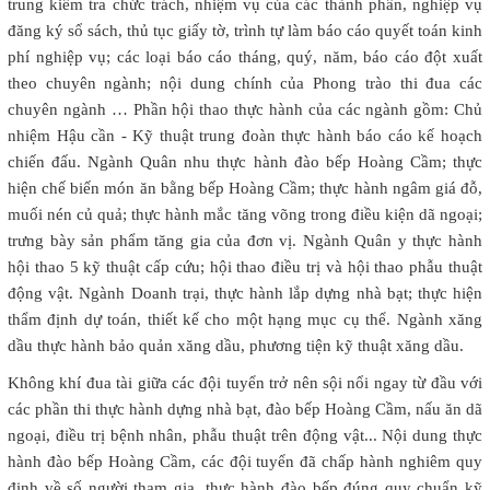
trung kiểm tra chức trách, nhiệm vụ của các thành phần, nghiệp vụ
đăng ký sổ sách, thủ tục giấy tờ, trình tự làm báo cáo quyết toán kinh
phí nghiệp vụ; các loại báo cáo tháng, quý, năm, báo cáo đột xuất
theo chuyên ngành; nội dung chính của Phong trào thi đua các
chuyên ngành … Phần hội thao thực hành của các ngành gồm: Chủ
nhiệm Hậu cần - Kỹ thuật trung đoàn thực hành báo cáo kế hoạch
chiến đấu. Ngành Quân nhu thực hành đào bếp Hoàng Cầm; thực
hiện chế biến món ăn bằng bếp Hoàng Cầm; thực hành ngâm giá đỗ,
muối nén củ quả; thực hành mắc tăng võng trong điều kiện dã ngoại;
trưng bày sản phẩm tăng gia của đơn vị. Ngành Quân y thực hành
hội thao 5 kỹ thuật cấp cứu; hội thao điều trị và hội thao phẫu thuật
động vật. Ngành Doanh trại, thực hành lắp dựng nhà bạt; thực hiện
thẩm định dự toán, thiết kế cho một hạng mục cụ thể. Ngành xăng
dầu thực hành bảo quản xăng dầu, phương tiện kỹ thuật xăng dầu.
Không khí đua tài giữa các đội tuyển trở nên sội nổi ngay từ đầu với
các phần thi thực hành dựng nhà bạt, đào bếp Hoàng Cầm, nấu ăn dã
ngoại, điều trị bệnh nhân, phẫu thuật trên động vật... Nội dung thực
hành đào bếp Hoàng Cầm, các đội tuyển đã chấp hành nghiêm quy
định về số người tham gia, thực hành đào bếp đúng quy chuẩn kỹ