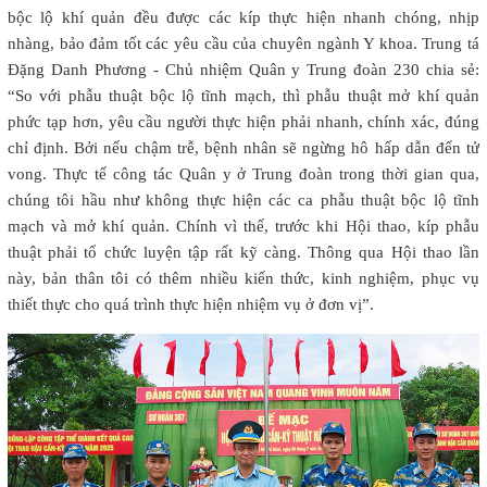
bộc lộ khí quản đều được các kíp thực hiện nhanh chóng, nhịp
nhàng, bảo đảm tốt các yêu cầu của chuyên ngành Y khoa. Trung tá
Đặng Danh Phương - Chủ nhiệm Quân y Trung đoàn 230 chia sẻ:
“So với phẫu thuật bộc lộ tĩnh mạch, thì phẫu thuật mở khí quản
phức tạp hơn, yêu cầu người thực hiện phải nhanh, chính xác, đúng
chỉ định. Bởi nếu chậm trễ, bệnh nhân sẽ ngừng hô hấp dẫn đến tử
vong. Thực tế công tác Quân y ở Trung đoàn trong thời gian qua,
chúng tôi hầu như không thực hiện các ca phẫu thuật bộc lộ tĩnh
mạch và mở khí quản. Chính vì thế, trước khi Hội thao, kíp phẫu
thuật phải tổ chức luyện tập rất kỹ càng. Thông qua Hội thao lần
này, bản thân tôi có thêm nhiều kiến thức, kinh nghiệm, phục vụ
thiết thực cho quá trình thực hiện nhiệm vụ ở đơn vị”.