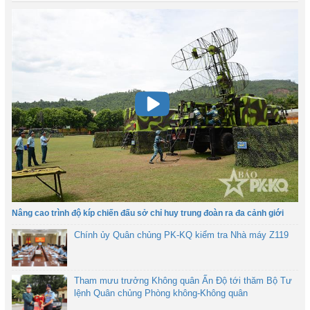
Nâng cao trình độ kíp chiến đấu sở chỉ huy trung đoàn ra đa cảnh giới
Chính ủy Quân chủng PK-KQ kiểm tra Nhà máy Z119
Tham mưu trưởng Không quân Ấn Độ tới thăm Bộ Tư
lệnh Quân chủng Phòng không-Không quân