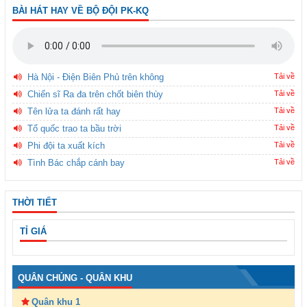
BÀI HÁT HAY VỀ BỘ ĐỘI PK-KQ
Hà Nội - Điện Biên Phủ trên không
Tải về
Chiến sĩ Ra đa trên chốt biên thùy
Tải về
Tên lửa ta đánh rất hay
Tải về
Tổ quốc trao ta bầu trời
Tải về
Phi đội ta xuất kích
Tải về
Tình Bác chắp cánh bay
Tải về
THỜI TIẾT
TỈ GIÁ
QUÂN CHỦNG - QUÂN KHU
Quân khu 1