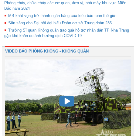
Phòng cháy, chữa cháy các cơ quan, đơn vị, nhà máy khu vực Miền
Bắc năm 2024
MB khát vọng trở thành ngân hàng của kiều bào toàn thế giới
Sẵn sàng cho Đại hội đại biểu Đoàn cơ sở Trung đoàn 236
Trường Sĩ quan Không quân trao quà hỗ trợ nhân dân TP Nha Trang
gặp khó khăn do ảnh hưởng dịch COVID-19
VIDEO BÁO PHÒNG KHÔNG - KHÔNG QUÂN