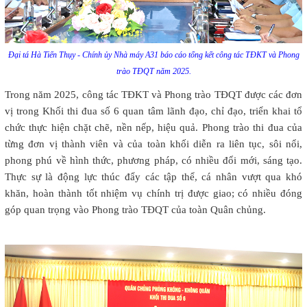
Đại tá Hà Tiến Thụy - Chính ủy Nhà máy A31 báo cáo tổng kết công tác TĐKT và Phong
trào TĐQT năm 2025.
Trong năm 2025, công tác TĐKT và Phong trào TĐQT được các đơn
vị trong Khối thi đua số 6 quan tâm lãnh đạo, chỉ đạo, triển khai tổ
chức thực hiện chặt chẽ, nền nếp, hiệu quả. Phong trào thi đua của
từng đơn vị thành viên và của toàn khối diễn ra liên tục, sôi nổi,
phong phú về hình thức, phương pháp, có nhiều đổi mới, sáng tạo.
Thực sự là động lực thúc đẩy các tập thể, cá nhân vượt qua khó
khăn, hoàn thành tốt nhiệm vụ chính trị được giao; có nhiều đóng
góp quan trọng vào Phong trào TĐQT của toàn Quân chủng.