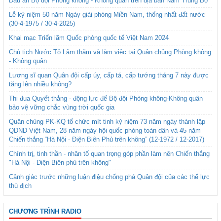
Dấu ấn Bộ đội Phòng không - Không quân trên địa bàn Nam Trung Bộ
Lễ kỷ niệm 50 năm Ngày giải phóng Miền Nam, thống nhất đất nước
(30-4-1975 / 30-4-2025)
Khai mạc Triển lãm Quốc phòng quốc tế Việt Nam 2024
Chủ tịch Nước Tô Lâm thăm và làm việc tại Quân chủng Phòng không
- Không quân
Lương sĩ quan Quân đội cấp úy, cấp tá, cấp tướng tháng 7 này được
tăng lên nhiều không?
Thi đua Quyết thắng - động lực để Bộ đội Phòng không-Không quân
bảo vệ vững chắc vùng trời quốc gia
Quân chủng PK-KQ tổ chức mít tinh kỷ niệm 73 năm ngày thành lập
QĐND Việt Nam, 28 năm ngày hội quốc phòng toàn dân và 45 năm
Chiến thắng “Hà Nội - Điện Biên Phủ trên không” (12-1972 / 12-2017)
Chính trị, tinh thần - nhân tố quan trọng góp phần làm nên Chiến thắng
"Hà Nội - Điện Biên phủ trên không"
Cảnh giác trước những luận điệu chống phá Quân đội của các thế lực
thù địch
CHƯƠNG TRÌNH RADIO