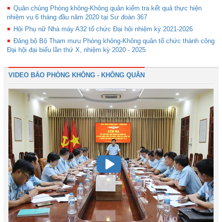
Quân chủng Phòng không-Không quân kiểm tra kết quả thực hiện
nhiệm vụ 6 tháng đầu năm 2020 tại Sư đoàn 367
Hội Phụ nữ Nhà máy A32 tổ chức Đại hội nhiệm kỳ 2021-2026
Đảng bộ Bộ Tham mưu Phòng không-Không quân tổ chức thành công
Đại hội đại biểu lần thứ X, nhiệm kỳ 2020 - 2025
VIDEO BÁO PHÒNG KHÔNG - KHÔNG QUÂN