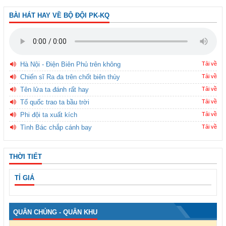
BÀI HÁT HAY VỀ BỘ ĐỘI PK-KQ
Hà Nội - Điện Biên Phủ trên không
Tải về
Chiến sĩ Ra đa trên chốt biên thùy
Tải về
Tên lửa ta đánh rất hay
Tải về
Tổ quốc trao ta bầu trời
Tải về
Phi đội ta xuất kích
Tải về
Tình Bác chắp cánh bay
Tải về
THỜI TIẾT
TỈ GIÁ
QUÂN CHỦNG - QUÂN KHU