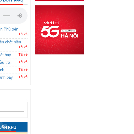
Ộ ĐỘI PK-KQ
ên Phủ trên
Tải về
rên chốt biên
Tải về
rất hay
Tải về
ầu trời
Tải về
ích
Tải về
ánh bay
Tải về
UÂN KHU