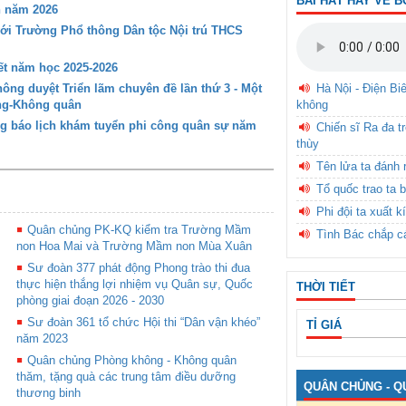
BÀI HÁT HAY VỀ B
n năm 2026
với Trường Phổ thông Dân tộc Nội trú THCS
t năm học 2025-2026
Hà Nội - Điện Bi
ng duyệt Triển lãm chuyên đề lần thứ 3 - Một
không
ông-Không quân
g báo lịch khám tuyển phi công quân sự năm
Chiến sĩ Ra đa t
thùy
Tên lửa ta đánh 
Tổ quốc trao ta b
Phi đội ta xuất k
Quân chủng PK-KQ kiểm tra Trường Mầm
Tình Bác chắp c
non Hoa Mai và Trường Mầm non Mùa Xuân
Sư đoàn 377 phát động Phong trào thi đua
thực hiện thắng lợi nhiệm vụ Quân sự, Quốc
THỜI TIẾT
phòng giai đoạn 2026 - 2030
Sư đoàn 361 tổ chức Hội thi “Dân vận khéo”
TỈ GIÁ
năm 2023
Quân chủng Phòng không - Không quân
thăm, tặng quà các trung tâm điều dưỡng
QUÂN CHỦNG - Q
thương binh