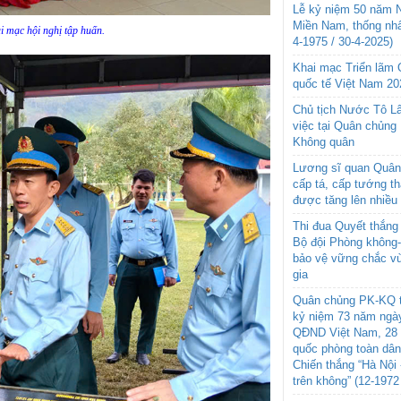
Lễ kỷ niệm 50 năm N
Miền Nam, thống nhấ
i mạc hội nghị tập huấn.
4-1975 / 30-4-2025)
Khai mạc Triển lãm
quốc tế Việt Nam 20
Chủ tịch Nước Tô L
việc tại Quân chủng
Không quân
Lương sĩ quan Quân 
cấp tá, cấp tướng t
được tăng lên nhiều
Thi đua Quyết thắng 
Bộ đội Phòng không
bảo vệ vững chắc vù
gia
Quân chủng PK-KQ t
kỷ niệm 73 năm ngày
QĐND Việt Nam, 28 
quốc phòng toàn dâ
Chiến thắng “Hà Nội 
trên không” (12-1972