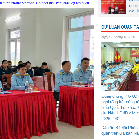
m mưu trưởng Sư đoàn 375 phát biểu khai mạc lớp tập huấn.
chức 
gia đ
DƯ LUẬN QUAN T
Ngày 2 Tháng 4, 2026
Quân chủng PK-KQ t
nghị tổng kết công t
biểu Quốc hội khóa 
đại biểu HĐND các 
2026-2031
Dấu ấn Bộ đội Phòn
quân trên địa bàn N