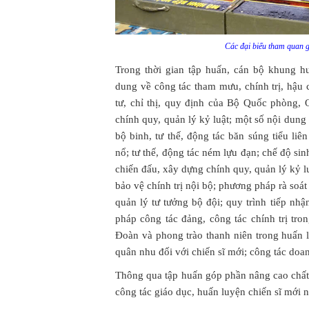
Các đại biểu tham quan g
Trong thời gian tập huấn, cán bộ khung hu
dung về công tác tham mưu, chính trị, hậu c
tư, chỉ thị, quy định của Bộ Quốc phòng
chính quy, quản lý kỷ luật; một số nội dung
bộ binh, tư thế, động tác băn súng tiểu li
nổ; tư thế, động tác ném lựu đạn; chế độ si
chiến đấu, xây dựng chính quy, quản lý kỷ l
bảo vệ chính trị nội bộ; phương pháp rà soát 
quản lý tư tưởng bộ đội; quy trình tiếp nhậ
pháp công tác đảng, công tác chính trị tro
Đoàn và phong trào thanh niên trong huấn l
quân nhu đối với chiến sĩ mới; công tác doa
Thông qua tập huấn góp phần nâng cao chất
công tác giáo dục, huấn luyện chiến sĩ mới