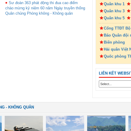
Sư đoàn 363 phát động thi đua cao điểm
Quân khu 1
chào mừng kỷ niệm 60 năm Ngày truyền thống
Quân khu 3
Quân chủng Phòng không - Không quân
Quân khu 5
Cổng TTĐT Bộ
Báo Quân đội 
Biên phòng
Hải quân Việt
Quốc phòng T
LIÊN KẾT WEBSI
NG - KHÔNG QUÂN