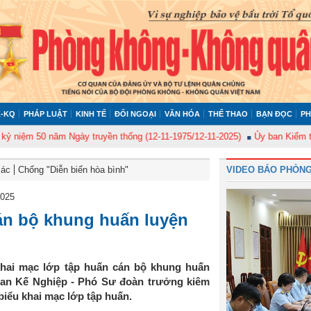
-KQ
PHÁP LUẬT
KINH TẾ
ĐỐI NGOẠI
VĂN HÓA
THỂ THAO
BẠN ĐỌC
PH
50 năm Ngày truyền thống (12-11-1975/12-11-2025)
Ủy ban Kiểm tra Quân 
Bác
Chống "Diễn biến hòa bình"
VIDEO BÁO PHÒNG
2025
án bộ khung huấn luyện
khai mạc lớp tập huấn cán bộ khung huấn
Phan Kế Nghiệp - Phó Sư đoàn trưởng kiêm
iểu khai mạc lớp tập huấn.