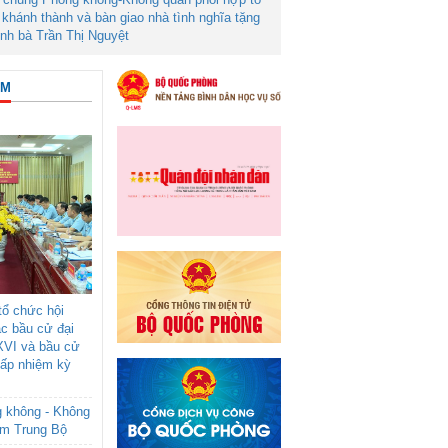
khánh thành và bàn giao nhà tình nghĩa tặng
ình bà Trần Thị Nguyệt
ÂM
ổ chức hội
ác bầu cử đại
XVI và bầu cử
cấp nhiệm kỳ
g không - Không
am Trung Bộ