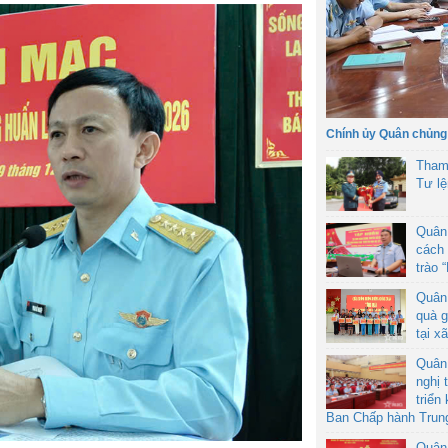
Chính ủy Quân chủng
Tham
Tư l
Quân
cách 
trào 
Quân
quà g
tại x
Quân
nghị 
triển
Ban Chấp hành Trun
Quân