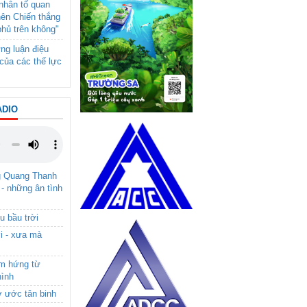
- nhân tố quan
nên Chiến thắng
phủ trên không"
ng luận điệu
của các thế lực
ADIO
g Quang Thanh
 - những ân tình
u bầu trời
i - xưa mà
ảm hứng từ
hình
ơ ước tân binh