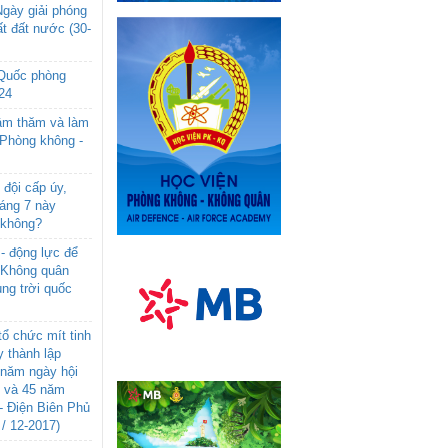
gày giải phóng
t đất nước (30-
 Quốc phòng
24
âm thăm và làm
 Phòng không -
đội cấp úy,
háng 7 này
 không?
- động lực để
-Không quân
ng trời quốc
ổ chức mít tinh
 thành lập
năm ngày hội
n và 45 năm
- Điện Biên Phủ
 / 12-2017)