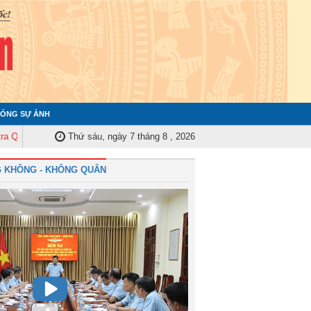
ÓNG SỰ ẢNH
ủy Trung ương tập huấn nghiệp vụ công tác kiểm tra, giám sát năm 2025
Thứ sáu, ngày 7 tháng 8 , 2026
 KHÔNG - KHÔNG QUÂN