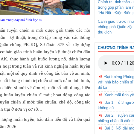
Chính trị, tinh thần 
trọng góp phần làm 
"Hà Nội - Điện Biên 
ian trung bày mô hình học cụ.
Cảnh giác trước nhữ
chống phá Quân đội 
ấn luyện chiến sĩ mới được giới thiệu các nội
thù địch
ần - kỹ thuật; trong đó tập trung vào các thông
, Quân chủng PK-KQ, Sư đoàn 375 về xây dựng
CHƯƠNG TRÌNH R
 cơ bản giáo trình huấn luyện kỹ thuật chiến đấu
ên AK, thực hành gói buộc lượng nổ, đánh lượng
nh hoạt trong tuần và rút kinh nghiệm huấn luyện
uật; một số quy định về công tác bảo vệ an ninh,
Đại tướng Phùn
chất lượng chính trị chiến sĩ mới; nắm tình hình,
với nhà báo chiến sĩ
n chiến sĩ mới về đơn vị; một số nội dung, biện
để lại
ng huấn luyện chiến sĩ mới; hoạt động công tác
Xanh mãi tình yê
uyện chiến sĩ mới; tiêu chuẩn, chế độ, công tác
Bài 1: Tổ 3 ngườ
không cũ
nh trại ở đơn vị cơ sở…
Bài 2: Truyền c
 lượng huấn luyện, bảo đảm tiến độ và hiệu quả
những nhân tố điển 
 năm 2026.
Bài 3: Nối dài m