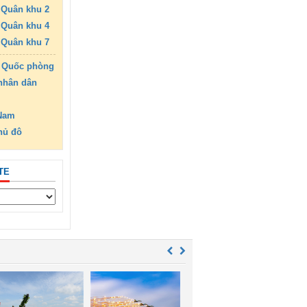
Quân khu 2
Quân khu 4
Quân khu 7
 Quốc phòng
nhân dân
 Nam
hủ đô
TE