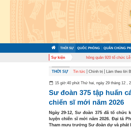
THỜI SỰ
QUỐC PHÒNG
QUÂN CHỦNG PK
ập huấn cán bộ năm 2026
Trung đoàn Không quân 920 tổ chức Lễ kỷ niệm 
Sự kiện
THỜI SỰ
Tin tức
Chính trị
Làm theo lời 
15 giờ:40 phút Thứ hai, ngày 29 tháng 12 , 
Sư đoàn 375 tập huấn c
chiến sĩ mới năm 2026
Ngày 29-12, Sư đoàn 375 đã tổ chức 
luyện chiến sĩ mới năm 2026. Đại tá 
Tham mưu trưởng Sư đoàn dự và phát b