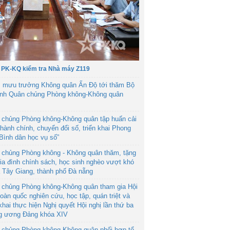
 PK-KQ kiểm tra Nhà máy Z119
 mưu trưởng Không quân Ấn Độ tới thăm Bộ
ệnh Quân chủng Phòng không-Không quân
 chủng Phòng không-Không quân tập huấn cải
hành chính, chuyển đổi số, triển khai Phong
“Bình dân học vụ số”
 chủng Phòng không - Không quân thăm, tặng
ia đình chính sách, học sinh nghèo vượt khó
ã Tây Giang, thành phố Đà nẵng
 chủng Phòng không-Không quân tham gia Hội
toàn quốc nghiên cứu, học tập, quán triệt và
 khai thực hiện Nghị quyết Hội nghị lần thứ ba
g ương Đảng khóa XIV
 chủng Phòng không-Không quân phối hợp tổ