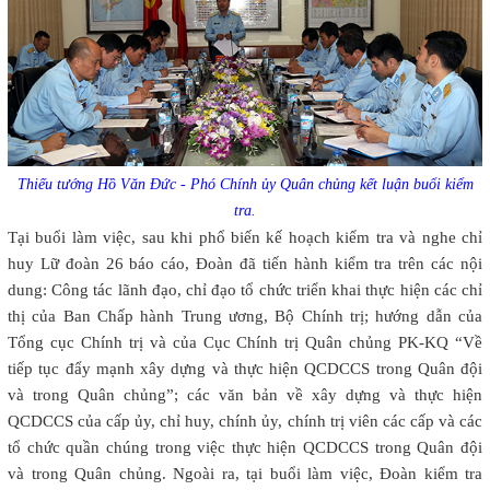
Thiếu tướng Hồ Văn Đức - Phó Chính ủy Quân chủng kết luận buổi kiểm
tra.
Tại buổi làm việc, sau khi phổ biến kế hoạch kiểm tra và nghe chỉ
huy Lữ đoàn 26 báo cáo, Đoàn đã tiến hành kiểm tra trên các nội
dung: Công tác lãnh đạo, chỉ đạo tổ chức triển khai thực hiện các chỉ
thị của Ban Chấp hành Trung ương, Bộ Chính trị; hướng dẫn của
Tổng cục Chính trị và của Cục Chính trị Quân chủng PK-KQ “Về
tiếp tục đẩy mạnh xây dựng và thực hiện QCDCCS trong Quân đội
và trong Quân chủng”; các văn bản về xây dựng và thực hiện
QCDCCS của cấp ủy, chỉ huy, chính ủy, chính trị viên các cấp và các
tổ chức quần chúng trong việc thực hiện QCDCCS trong Quân đội
và trong Quân chủng. Ngoài ra, tại buổi làm việc, Đoàn kiểm tra