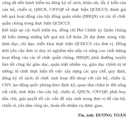
cũng đã tiến hành kiểm tra đăng ký sổ sách, khảo sát, lấy ý kiến của
cán bộ, chiến sĩ, QNCN, CNVQP về thực hiện QCDCCS; đánh giá
kết quả hoạt động của hội đồng quân nhân (HĐQN) và các tổ chức
quần chúng trong thực hiện QCDCCS.
Kết luận tại các buổi kiểm tra, đồng chí Phó Chính ủy Quân chủng
đã biểu dương những kết quả mà Lữ đoàn 26 đạt được trong việc
lãnh đạo, chỉ đạo, triển khai thực hiện QCDCCS của đơn vị. Đồng
thời yêu cầu đơn vị duy trì nghiêm nền nếp và nâng cao chất lượng
hoạt động của các tổ chức quần chúng, HĐQN; phải thường xuyên
làm tốt công tác giáo dục, quán triệt nhiệm vụ, giáo dục chính trị tư
tưởng; tổ chức thực hiện tốt việc xây dựng các quy chế, quy định,
đăng ký sổ sách; tổ chức sinh hoạt đối thoại với cán bộ, chiến sĩ,
CNV, lao động quốc phòng theo định kỳ; quan tâm chăm lo đời sống
vất chất, tinh thần cho cán bộ, chiến sĩ, QNCN, CNVQP; phát huy
dân chủ, giải quyết tốt các vấn đề nảy sinh trong đơn vị để cán bộ,
chiến sĩ, yên tâm công tác, hoàn tốt nhiệm vụ được giao.
Tin, ảnh: DƯƠNG TOÀN