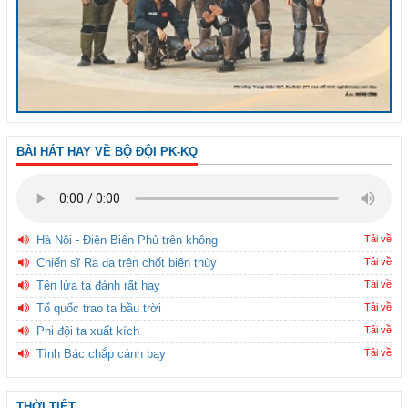
BÀI HÁT HAY VỀ BỘ ĐỘI PK-KQ
Hà Nội - Điện Biên Phủ trên không
Tải về
Chiến sĩ Ra đa trên chốt biên thùy
Tải về
Tên lửa ta đánh rất hay
Tải về
Tổ quốc trao ta bầu trời
Tải về
Phi đội ta xuất kích
Tải về
Tình Bác chắp cánh bay
Tải về
THỜI TIẾT