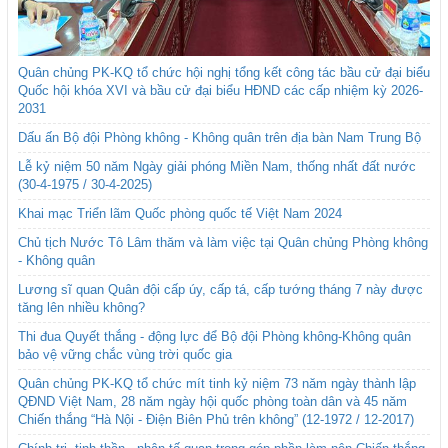
Quân chủng PK-KQ tổ chức hội nghị tổng kết công tác bầu cử đại biểu
Quốc hội khóa XVI và bầu cử đại biểu HĐND các cấp nhiệm kỳ 2026-
2031
Dấu ấn Bộ đội Phòng không - Không quân trên địa bàn Nam Trung Bộ
Lễ kỷ niệm 50 năm Ngày giải phóng Miền Nam, thống nhất đất nước
(30-4-1975 / 30-4-2025)
Khai mạc Triển lãm Quốc phòng quốc tế Việt Nam 2024
Chủ tịch Nước Tô Lâm thăm và làm việc tại Quân chủng Phòng không
- Không quân
Lương sĩ quan Quân đội cấp úy, cấp tá, cấp tướng tháng 7 này được
tăng lên nhiều không?
Thi đua Quyết thắng - động lực để Bộ đội Phòng không-Không quân
bảo vệ vững chắc vùng trời quốc gia
Quân chủng PK-KQ tổ chức mít tinh kỷ niệm 73 năm ngày thành lập
QĐND Việt Nam, 28 năm ngày hội quốc phòng toàn dân và 45 năm
Chiến thắng “Hà Nội - Điện Biên Phủ trên không” (12-1972 / 12-2017)