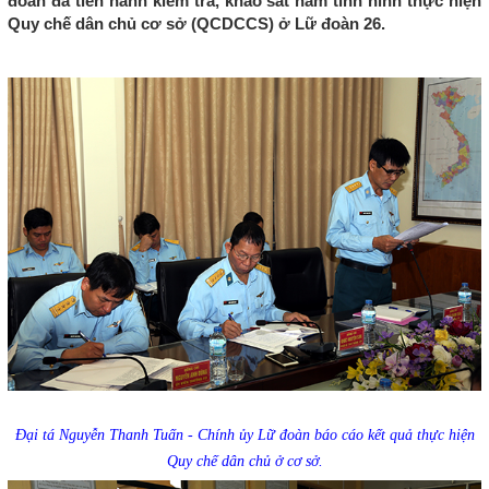
đoàn đã tiến hành kiểm tra, khảo sát nắm tình hình thực hiện
Quy chế dân chủ cơ sở (QCDCCS) ở Lữ đoàn 26.
Đại tá Nguyễn Thanh Tuấn - Chính ủy Lữ đoàn báo cáo kết quả thực hiện
Quy chế dân chủ ở cơ sở.