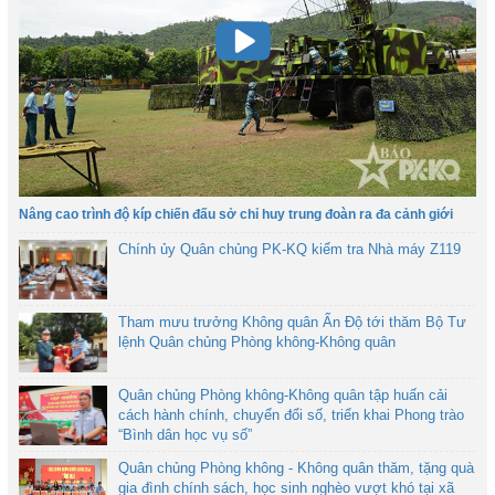
Nâng cao trình độ kíp chiến đấu sở chỉ huy trung đoàn ra đa cảnh giới
Chính ủy Quân chủng PK-KQ kiểm tra Nhà máy Z119
Tham mưu trưởng Không quân Ấn Độ tới thăm Bộ Tư
lệnh Quân chủng Phòng không-Không quân
Quân chủng Phòng không-Không quân tập huấn cải
cách hành chính, chuyển đổi số, triển khai Phong trào
“Bình dân học vụ số”
Quân chủng Phòng không - Không quân thăm, tặng quà
gia đình chính sách, học sinh nghèo vượt khó tại xã