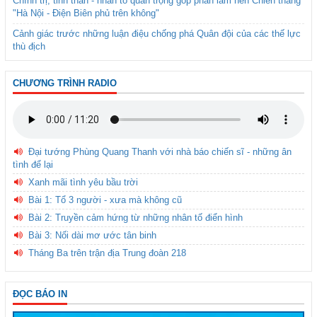
Chính trị, tinh thần - nhân tố quan trọng góp phần làm nên Chiến thắng
"Hà Nội - Điện Biên phủ trên không"
Cảnh giác trước những luận điệu chống phá Quân đội của các thế lực
thù địch
CHƯƠNG TRÌNH RADIO
Đại tướng Phùng Quang Thanh với nhà báo chiến sĩ - những ân
tình để lại
Xanh mãi tình yêu bầu trời
Bài 1: Tổ 3 người - xưa mà không cũ
Bài 2: Truyền cảm hứng từ những nhân tố điển hình
Bài 3: Nối dài mơ ước tân binh
Tháng Ba trên trận địa Trung đoàn 218
ĐỌC BÁO IN