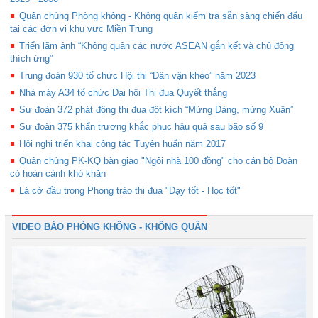
Quân chủng Phòng không - Không quân kiểm tra sẵn sàng chiến đấu
tại các đơn vị khu vực Miền Trung
Triển lãm ảnh “Không quân các nước ASEAN gắn kết và chủ động
thích ứng”
Trung đoàn 930 tổ chức Hội thi “Dân vận khéo” năm 2023
Nhà máy A34 tổ chức Đại hội Thi đua Quyết thắng
Sư đoàn 372 phát động thi đua đột kích “Mừng Đảng, mừng Xuân”
Sư đoàn 375 khẩn trương khắc phục hậu quả sau bão số 9
Hội nghị triển khai công tác Tuyên huấn năm 2017
Quân chủng PK-KQ bàn giao "Ngôi nhà 100 đồng" cho cán bộ Đoàn
có hoàn cảnh khó khăn
Lá cờ đầu trong Phong trào thi đua "Dạy tốt - Học tốt"
VIDEO BÁO PHÒNG KHÔNG - KHÔNG QUÂN