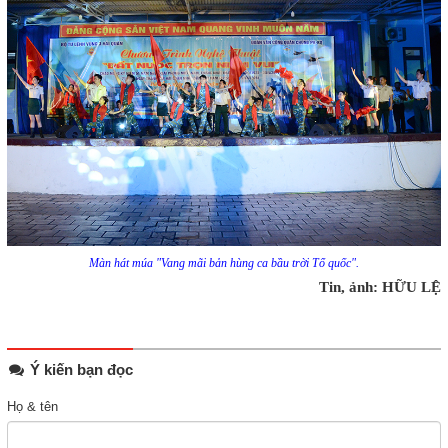
Màn hát múa "Vang mãi bản hùng ca bầu trời Tổ quốc".
Tin, ảnh: HỮU LỆ
Ý kiến bạn đọc
Họ & tên