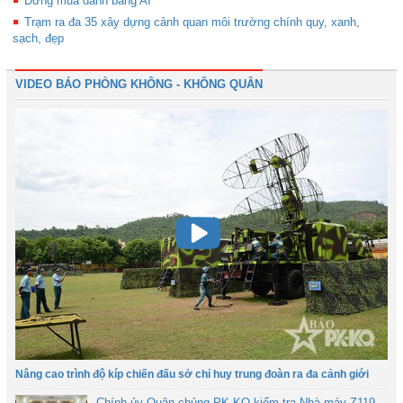
Đừng mua danh bằng AI
Trạm ra đa 35 xây dựng cảnh quan môi trường chính quy, xanh,
sạch, đẹp
VIDEO BÁO PHÒNG KHÔNG - KHÔNG QUÂN
Nâng cao trình độ kíp chiến đấu sở chỉ huy trung đoàn ra đa cảnh giới
Chính ủy Quân chủng PK-KQ kiểm tra Nhà máy Z119