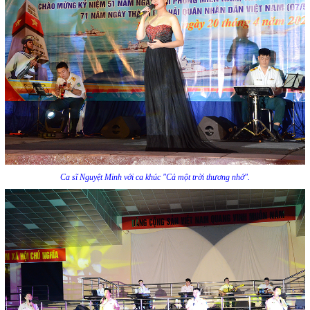
Ca sĩ Nguyệt Minh với ca khúc "Cả một trời thương nhớ".