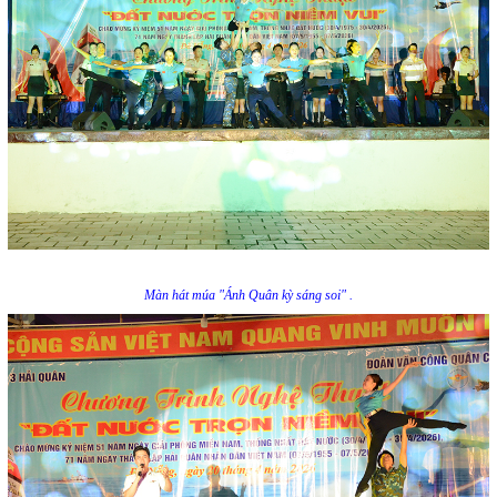
Màn hát múa "Ánh Quân kỳ sáng soi" .