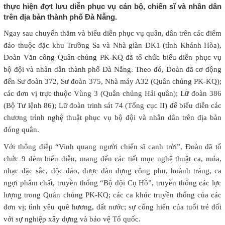
thực hiện đợt lưu diễn phục vụ cán bộ, chiến sĩ và nhân dân
trên địa bàn thành phố Đà Nẵng.
Ngay sau chuyến thăm và biểu diễn phục vụ quân, dân trên các điểm
đảo thuộc đặc khu Trường Sa và Nhà giàn DK1 (tỉnh Khánh Hòa),
Đoàn Văn công Quân chủng PK-KQ đã tổ chức biểu diễn phục vụ
bộ đội và nhân dân thành phố Đà Nẵng. Theo đó, Đoàn đã cơ động
đến Sư đoàn 372, Sư đoàn 375, Nhà máy A32 (Quân chủng PK-KQ);
các đơn vị trực thuộc Vùng 3 (Quân chủng Hải quân); Lữ đoàn 386
(Bộ Tư lệnh 86); Lữ đoàn trinh sát 74 (Tổng cục II) để biểu diễn các
chương trình nghệ thuật phục vụ bộ đội và nhân dân trên địa bàn
đóng quân.
Với thông điệp “Vinh quang người chiến sĩ canh trời”, Đoàn đã tổ
chức 9 đêm biểu diễn, mang đến các tiết mục nghệ thuật ca, múa,
nhạc đặc sắc, độc đáo, được dàn dựng công phu, hoành tráng, ca
ngợi phẩm chất, truyền thống “Bộ đội Cụ Hồ”, truyền thống các lực
lượng trong Quân chủng PK-KQ; các ca khúc truyền thống của các
đơn vị; tình yêu quê hương, đất nước; sự cống hiến của tuổi trẻ đối
với sự nghiệp xây dựng và bảo vệ Tổ quốc.