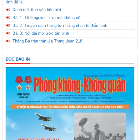
tình để lại
Xanh mãi tình yêu bầu trời
Bài 1: Tổ 3 người - xưa mà không cũ
Bài 2: Truyền cảm hứng từ những nhân tố điển hình
Bài 3: Nối dài mơ ước tân binh
Tháng Ba trên trận địa Trung đoàn 218
ĐỌC BÁO IN