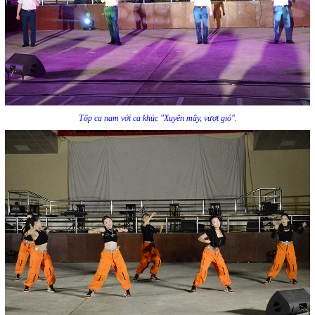
Tốp ca nam với ca khúc "Xuyên mây, vượt gió".