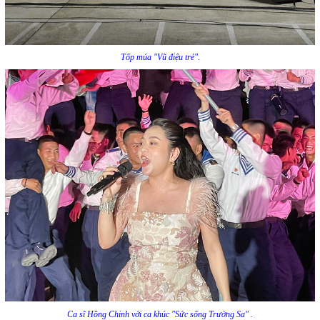
Tốp múa "Vũ điệu trẻ".
Ca sĩ Hồng Chinh với ca khúc "Sức sống Trường Sa" .