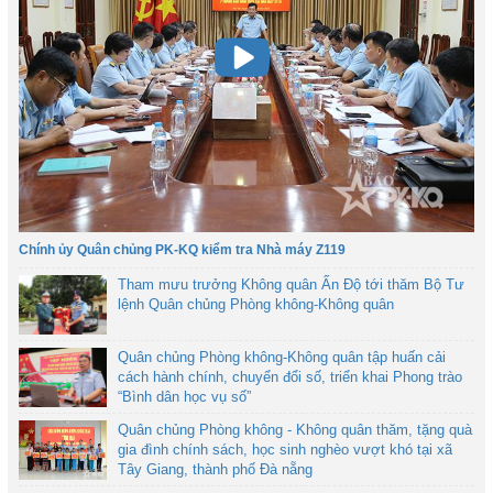
Chính ủy Quân chủng PK-KQ kiểm tra Nhà máy Z119
Tham mưu trưởng Không quân Ấn Độ tới thăm Bộ Tư
lệnh Quân chủng Phòng không-Không quân
Quân chủng Phòng không-Không quân tập huấn cải
cách hành chính, chuyển đổi số, triển khai Phong trào
“Bình dân học vụ số”
Quân chủng Phòng không - Không quân thăm, tặng quà
gia đình chính sách, học sinh nghèo vượt khó tại xã
Tây Giang, thành phố Đà nẵng