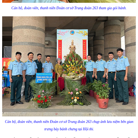
Cán bộ, đoàn viên, thanh niên Đoàn cơ sở Trung đoàn 263 tham gia gói bánh.
Cán bộ, đoàn viên, thanh niên Đoàn cơ sở Trung đoàn 263 chụp ảnh lưu niệm bên gian
trưng bày bánh chưng tại Hội thi.