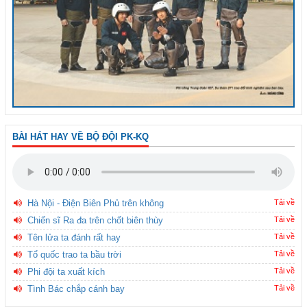
BÀI HÁT HAY VỀ BỘ ĐỘI PK-KQ
Hà Nội - Điện Biên Phủ trên không
Tải về
Chiến sĩ Ra đa trên chốt biên thùy
Tải về
Tên lửa ta đánh rất hay
Tải về
Tổ quốc trao ta bầu trời
Tải về
Phi đội ta xuất kích
Tải về
Tình Bác chắp cánh bay
Tải về