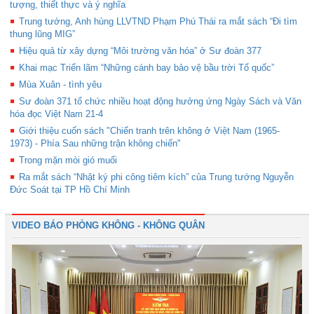
tượng, thiết thực và ý nghĩa
Trung tướng, Anh hùng LLVTND Phạm Phú Thái ra mắt sách “Đi tìm
thung lũng MIG”
Hiệu quả từ xây dựng “Môi trường văn hóa” ở Sư đoàn 377
Khai mạc Triển lãm “Những cánh bay bảo vệ bầu trời Tổ quốc”
Mùa Xuân - tình yêu
Sư đoàn 371 tổ chức nhiều hoạt động hưởng ứng Ngày Sách và Văn
hóa đọc Việt Nam 21-4
Giới thiệu cuốn sách "Chiến tranh trên không ở Việt Nam (1965-
1973) - Phía Sau những trận không chiến"
Trong mặn mòi gió muối
Ra mắt sách “Nhật ký phi công tiêm kích” của Trung tướng Nguyễn
Đức Soát tại TP Hồ Chí Minh
VIDEO BÁO PHÒNG KHÔNG - KHÔNG QUÂN