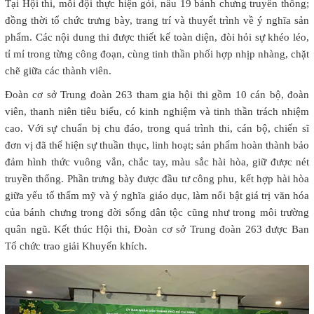
Tại Hội thi, mỗi đội thực hiện gói, nấu 19 bánh chưng truyền thống;
đồng thời tổ chức trưng bày, trang trí và thuyết trình về ý nghĩa sản
phẩm. Các nội dung thi được thiết kế toàn diện, đòi hỏi sự khéo léo,
tỉ mỉ trong từng công đoạn, cùng tinh thần phối hợp nhịp nhàng, chặt
chẽ giữa các thành viên.
Đoàn cơ sở Trung đoàn 263 tham gia hội thi gồm 10 cán bộ, đoàn
viên, thanh niên tiêu biểu, có kinh nghiệm và tinh thần trách nhiệm
cao. Với sự chuẩn bị chu đáo, trong quá trình thi, cán bộ, chiến sĩ
đơn vị đã thể hiện sự thuần thục, linh hoạt; sản phẩm hoàn thành bảo
đảm hình thức vuông vắn, chắc tay, màu sắc hài hòa, giữ được nét
truyền thống. Phần trưng bày được đầu tư công phu, kết hợp hài hòa
giữa yếu tố thẩm mỹ và ý nghĩa giáo dục, làm nổi bật giá trị văn hóa
của bánh chưng trong đời sống dân tộc cũng như trong môi trường
quân ngũ. Kết thúc Hội thi, Đoàn cơ sở Trung đoàn 263 được Ban
Tổ chức trao giải Khuyến khích.