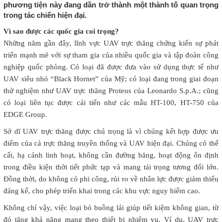
phương tiện này đang dần trở thành một thành tố quan trọng
trong tác chiến hiện đại.
Vì sao được các quốc gia coi trọng?
Những năm gần đây, lĩnh vực UAV trực thăng chứng kiến sự phát
triển mạnh mẽ với sự tham gia của nhiều quốc gia và tập đoàn công
nghiệp quốc phòng. Có loại đã được đưa vào sử dụng thực tế như
UAV siêu nhỏ “Black Hornet” của Mỹ; có loại đang trong giai đoạn
thử nghiệm như UAV trực thăng Proteus của Leonardo S.p.A.; cũng
có loại liên tục được cải tiến như các mẫu HT-100, HT-750 của
EDGE Group.
Sở dĩ UAV trực thăng được chú trọng là vì chúng kết hợp được ưu
điểm của cả trực thăng truyền thống và UAV hiện đại. Chúng có thể
cất, hạ cánh linh hoạt, không cần đường băng, hoạt động ổn định
trong điều kiện thời tiết phức tạp và mang tải trọng tương đối lớn.
Đồng thời, do không có phi công, rủi ro về nhân lực được giảm thiểu
đáng kể, cho phép triển khai trong các khu vực nguy hiểm cao.
Không chỉ vậy, việc loại bỏ buồng lái giúp tiết kiệm không gian, từ
đó tăng khả năng mang theo thiết bị nhiệm vụ. Ví dụ, UAV trực