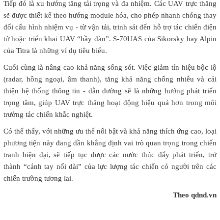
Tiếp đó là xu hướng tăng tải trọng và đa nhiệm. Các UAV trực thăng
sẽ được thiết kế theo hướng module hóa, cho phép nhanh chóng thay
đổi cấu hình nhiệm vụ - từ vận tải, trinh sát đến hỗ trợ tác chiến điện
tử hoặc triển khai UAV “bầy đàn”. S-70UAS của Sikorsky hay Alpin
của Titra là những ví dụ tiêu biểu.
Cuối cùng là nâng cao khả năng sống sót. Việc giảm tín hiệu bộc lộ
(radar, hồng ngoại, âm thanh), tăng khả năng chống nhiễu và cải
thiện hệ thống thông tin - dẫn đường sẽ là những hướng phát triển
trọng tâm, giúp UAV trực thăng hoạt động hiệu quả hơn trong môi
trường tác chiến khắc nghiệt.
Có thể thấy, với những ưu thế nổi bật và khả năng thích ứng cao, loại
phương tiện này đang dần khẳng định vai trò quan trọng trong chiến
tranh hiện đại, sẽ tiếp tục được các nước thúc đẩy phát triển, trở
thành “cánh tay nối dài” của lực lượng tác chiến có người trên các
chiến trường tương lai.
Theo qdnd.vn