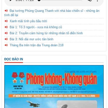
Đại tướng Phùng Quang Thanh với nhà báo chiến sĩ - những ân
tình để lại
Xanh mãi tình yêu bầu trời
Bài 1: Tổ 3 người - xưa mà không cũ
Bài 2: Truyền cảm hứng từ những nhân tố điển hình
Bài 3: Nối dài mơ ước tân binh
Tháng Ba trên trận địa Trung đoàn 218
ĐỌC BÁO IN