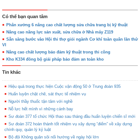
Có thể bạn quan tâm
Phân xưởng 6 nâng cao chất lượng sửa chữa trang bị kỹ thuật
Nâng cao năng lực sản xuất, sửa chữa ở Nhà máy Z119
Sẵn sàng bước vào Hội thi thợ giỏi ngành Cơ khí toàn quân lần thứ
VI
Nâng cao chất lượng bảo đảm kỹ thuật trong thi công
Kho K334 đồng bộ giải pháp bảo đảm an toàn kho
Tin khác
Hiệu quả trong thực hiện Cuộc vận động 50 ở Trung đoàn 935
Huấn luyện chặt chẽ, sát thực tế nhiệm vụ
Người thầy thuốc tận tâm với nghề
Nỗ lực hết mình vì những cánh bay
Sư đoàn 377 tổ chức Hội thao sau tháng đầu huấn luyện chiến sĩ mới
Sư đoàn 372 hoàn thành tốt nhiệm vụ xây dựng “điểm” về xây dựng
chính quy, quản lý kỷ luật
Bộ đội Không quân sôi nổi hướng về ngày hội lớn