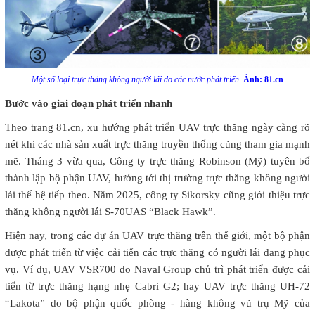
Một số loại trực thăng không người lái do các nước phát triển.
Ảnh: 81.cn
Bước vào giai đoạn phát triển nhanh
Theo trang 81.cn, xu hướng phát triển UAV trực thăng ngày càng rõ
nét khi các nhà sản xuất trực thăng truyền thống cũng tham gia mạnh
mẽ. Tháng 3 vừa qua, Công ty trực thăng Robinson (Mỹ) tuyên bố
thành lập bộ phận UAV, hướng tới thị trường trực thăng không người
lái thế hệ tiếp theo. Năm 2025, công ty Sikorsky cũng giới thiệu trực
thăng không người lái S-70UAS “Black Hawk”.
Hiện nay, trong các dự án UAV trực thăng trên thế giới, một bộ phận
được phát triển từ việc cải tiến các trực thăng có người lái đang phục
vụ. Ví dụ, UAV VSR700 do Naval Group chủ trì phát triển được cải
tiến từ trực thăng hạng nhẹ Cabri G2; hay UAV trực thăng UH-72
“Lakota” do bộ phận quốc phòng - hàng không vũ trụ Mỹ của