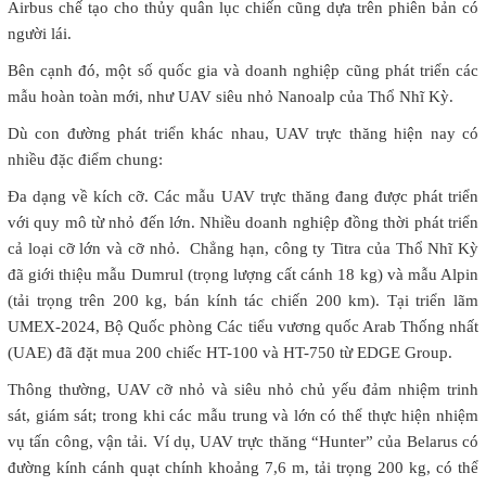
Airbus chế tạo cho thủy quân lục chiến cũng dựa trên phiên bản có
người lái.
Bên cạnh đó, một số quốc gia và doanh nghiệp cũng phát triển các
mẫu hoàn toàn mới, như UAV siêu nhỏ Nanoalp của Thổ Nhĩ Kỳ.
Dù con đường phát triển khác nhau, UAV trực thăng hiện nay có
nhiều đặc điểm chung:
Đa dạng về kích cỡ. Các mẫu UAV trực thăng đang được phát triển
với quy mô từ nhỏ đến lớn. Nhiều doanh nghiệp đồng thời phát triển
cả loại cỡ lớn và cỡ nhỏ. Chẳng hạn, công ty Titra của Thổ Nhĩ Kỳ
đã giới thiệu mẫu Dumrul (trọng lượng cất cánh 18 kg) và mẫu Alpin
(tải trọng trên 200 kg, bán kính tác chiến 200 km). Tại triển lãm
UMEX-2024, Bộ Quốc phòng Các tiểu vương quốc Arab Thống nhất
(UAE) đã đặt mua 200 chiếc HT-100 và HT-750 từ EDGE Group.
Thông thường, UAV cỡ nhỏ và siêu nhỏ chủ yếu đảm nhiệm trinh
sát, giám sát; trong khi các mẫu trung và lớn có thể thực hiện nhiệm
vụ tấn công, vận tải. Ví dụ, UAV trực thăng “Hunter” của Belarus có
đường kính cánh quạt chính khoảng 7,6 m, tải trọng 200 kg, có thể