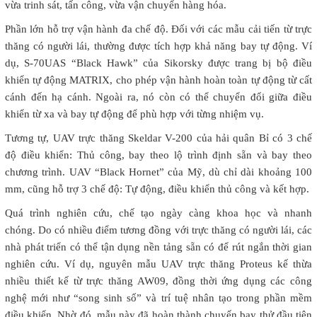
vừa trinh sát, tấn công, vừa vận chuyển hàng hóa.
Phần lớn hỗ trợ vận hành đa chế độ. Đối với các mẫu cải tiến từ trực
thăng có người lái, thường được tích hợp khả năng bay tự động. Ví
dụ, S-70UAS “Black Hawk” của Sikorsky được trang bị bộ điều
khiển tự động MATRIX, cho phép vận hành hoàn toàn tự động từ cất
cánh đến hạ cánh. Ngoài ra, nó còn có thể chuyển đổi giữa điều
khiển từ xa và bay tự động để phù hợp với từng nhiệm vụ.
Tương tự, UAV trực thăng Skeldar V-200 của hải quân Bỉ có 3 chế
độ điều khiển: Thủ công, bay theo lộ trình định sẵn và bay theo
chương trình. UAV “Black Hornet” của Mỹ, dù chỉ dài khoảng 100
mm, cũng hỗ trợ 3 chế độ: Tự động, điều khiển thủ công và kết hợp.
Quá trình nghiên cứu, chế tạo ngày càng khoa học và nhanh
chóng. Do có nhiều điểm tương đồng với trực thăng có người lái, các
nhà phát triển có thể tận dụng nền tảng sẵn có để rút ngắn thời gian
nghiên cứu. Ví dụ, nguyên mẫu UAV trực thăng Proteus kế thừa
nhiều thiết kế từ trực thăng AW09, đồng thời ứng dụng các công
nghệ mới như “song sinh số” và trí tuệ nhân tạo trong phần mềm
điều khiển. Nhờ đó, mẫu này đã hoàn thành chuyến bay thử đầu tiên