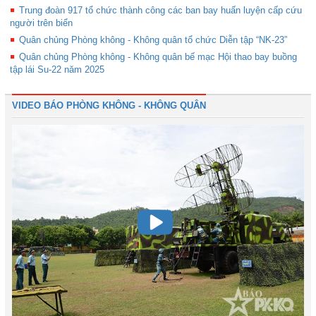
Trung đoàn 917 tổ chức thành công các ban bay huấn luyện cấp cứu
người trên biển
Quân chủng Phòng không - Không quân tổ chức Diễn tập “NK-23”
Quân chủng Phòng không - Không quân bế mạc Hội thao bay buồng
tập lái Su-22 năm 2025
VIDEO BÁO PHÒNG KHÔNG - KHÔNG QUÂN