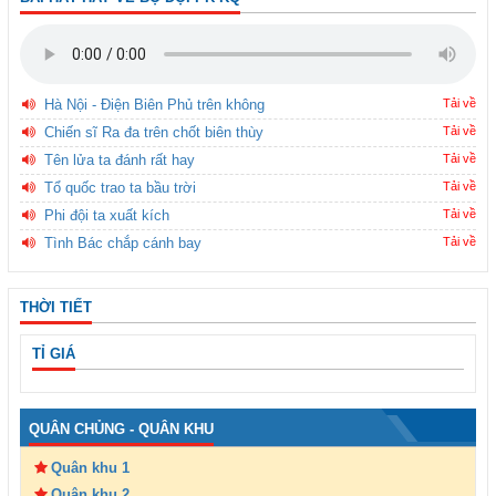
Hà Nội - Điện Biên Phủ trên không
Tải về
Chiến sĩ Ra đa trên chốt biên thùy
Tải về
Tên lửa ta đánh rất hay
Tải về
Tổ quốc trao ta bầu trời
Tải về
Phi đội ta xuất kích
Tải về
Tình Bác chắp cánh bay
Tải về
THỜI TIẾT
TỈ GIÁ
QUÂN CHỦNG - QUÂN KHU
Quân khu 1
Quân khu 2