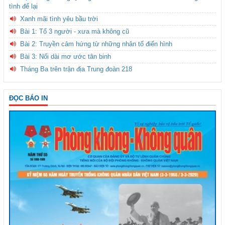
tình để lại
Xanh mãi tình yêu bầu trời
Bài 1: Tổ 3 người - xưa mà không cũ
Bài 2: Truyền cảm hứng từ những nhân tố điển hình
Bài 3: Nối dài mơ ước tân binh
Tháng Ba trên trận địa Trung đoàn 218
ĐỌC BÁO IN