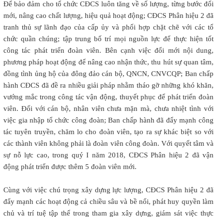
Để bảo đảm cho tổ chức CĐCS luôn tăng về số lượng, từng bước đổi
mới, nâng cao chất lượng, hiệu quả hoạt động; CĐCS Phân hiệu 2 đã
tranh thủ sự lãnh đạo của cấp ủy và phối hợp chặt chẽ với các tổ
chức quần chúng; tập trung bố trí mọi nguồn lực để thực hiện tốt
công tác phát triển đoàn viên. Bên cạnh việc đổi mới nội dung,
phương pháp hoạt động để nâng cao nhận thức, thu hút sự quan tâm,
đồng tình ủng hộ của đông đảo cán bộ, QNCN, CNVCQP; Ban chấp
hành CĐCS đã đề ra nhiều giải pháp nhằm tháo gỡ những khó khăn,
vướng mắc trong công tác vận động, thuyết phục để phát triển đoàn
viên. Đối với cán bộ, nhân viên chưa mặn mà, chưa nhiệt tình với
việc gia nhập tổ chức công đoàn; Ban chấp hành đã đẩy mạnh công
tác tuyên truyền, chăm lo cho đoàn viên, tạo ra sự khác biệt so với
các thành viên không phải là đoàn viên công đoàn. Với quyết tâm và
sự nỗ lực cao, trong quý I năm 2018, CĐCS Phân hiệu 2 đã vận
động phát triển được thêm 5 đoàn viên mới.
Cùng với việc chú trọng xây dựng lực lượng, CĐCS Phân hiệu 2 đã
đẩy mạnh các hoạt động cả chiều sâu và bề nổi, phát huy quyền làm
chủ và trí tuệ tập thể trong tham gia xây dựng, giám sát việc thực