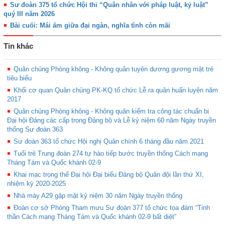
Sư đoàn 375 tổ chức Hội thi “Quân nhân với pháp luật, kỷ luật”
quý III năm 2026
Bài cuối: Mái ấm giữa đại ngàn, nghĩa tình còn mãi
Tin khác
Quân chủng Phòng không - Không quân tuyên dương gương mặt trẻ
tiêu biểu
Khối cơ quan Quân chủng PK-KQ tổ chức Lễ ra quân huấn luyện năm
2017
Quân chủng Phòng không - Không quân kiểm tra công tác chuẩn bị
Đại hội Đảng các cấp trong Đảng bộ và Lễ kỷ niệm 60 năm Ngày truyền
thống Sư đoàn 363
Sư đoàn 363 tổ chức Hội nghị Quân chính 6 tháng đầu năm 2021
Tuổi trẻ Trung đoàn 274 tự hào tiếp bước truyền thống Cách mạng
Tháng Tám và Quốc khánh 02-9
Khai mạc trọng thể Đại hội Đại biểu Đảng bộ Quân đội lần thứ XI,
nhiệm kỳ 2020-2025
Nhà máy A29 gặp mặt kỷ niệm 30 năm Ngày truyền thống
Đoàn cơ sở Phòng Tham mưu Sư đoàn 377 tổ chức tọa đàm “Tinh
thần Cách mạng Tháng Tám và Quốc khánh 02-9 bất diệt”