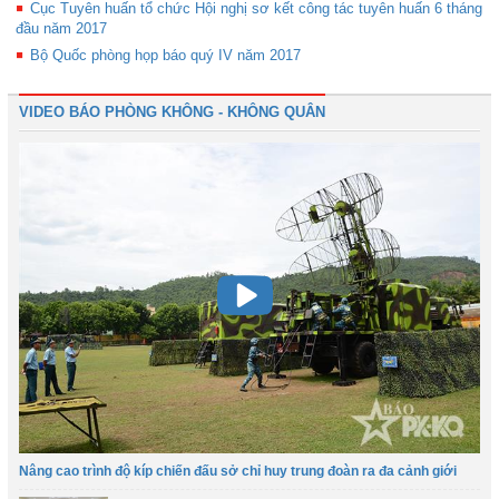
Cục Tuyên huấn tổ chức Hội nghị sơ kết công tác tuyên huấn 6 tháng
đầu năm 2017
Bộ Quốc phòng họp báo quý IV năm 2017
VIDEO BÁO PHÒNG KHÔNG - KHÔNG QUÂN
Nâng cao trình độ kíp chiến đấu sở chỉ huy trung đoàn ra đa cảnh giới