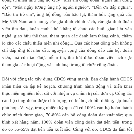
đội”, “Một ngày lương ủng hộ người nghèo”, “Đền ơn đáp nghĩa”,
“Bảo trợ trẻ em”, ủng hộ đồng bào bão lụt, thăm hỏi, tặng quà các
Mẹ Việt Nam anh hùng, các gia đình chính sách, các gia đình đoàn
viên ốm đau, hoàn cảnh khó khăn; tổ chức các buổi giao lưu văn
nghệ, giao hữu thể thao, thăm quan các danh lam thắng cảnh, chăm
lo cho các cháu thiếu niên nhi đồng... Qua các hoạt động trên không
chỉ đáp ứng tốt nhu cầu, nguyện vọng của đông đảo cán bộ, đoàn
viên, mà còn tạo được niềm tin, thu hút được đoàn viên tích cực
tham gia các hoạt động và sinh hoạt trong tổ chức công đoàn.
Đối với công tác xây dựng CĐCS vững mạnh, Ban chấp hành CĐCS
Phân hiệu đã lập kế hoạch, chương trình hành động và triển khai
thực hiện nghiêm túc, sát với nhiệm vụ chính trị của đơn vị. Công tác
cán bộ công đoàn được chú trọng, có kế hoạch bồi dưỡng, tập huấn
phù hợp. Vì vậy, trong nhiệm kỳ qua đã có 100% cán bộ hoàn thành
chức trách được giao, 70-80% cán bộ công đoàn đạt xuất sắc; qua
bình xét hàng năm, 100% đoàn viên công đoàn đạt tiên tiến, trong
đó có 55-65% đạt tiên tiến xuất sắc. Cùng với đó, CĐCS đã làm tốt