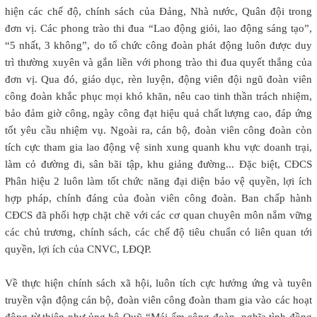
hiện các chế độ, chính sách của Đảng, Nhà nước, Quân đội trong
đơn vị. Các phong trào thi đua “Lao động giỏi, lao động sáng tạo”,
“5 nhất, 3 không”, do tổ chức công đoàn phát động luôn được duy
trì thường xuyên và gắn liền với phong trào thi đua quyết thắng của
đơn vị. Qua đó, giáo dục, rèn luyện, động viên đội ngũ đoàn viên
công đoàn khắc phục mọi khó khăn, nêu cao tinh thần trách nhiệm,
bảo đảm giờ công, ngày công đạt hiệu quả chất lượng cao, đáp ứng
tốt yêu cầu nhiệm vụ. Ngoài ra, cán bộ, đoàn viên công đoàn còn
tích cực tham gia lao động vệ sinh xung quanh khu vực doanh trại,
làm cỏ đường đi, sân bãi tập, khu giảng đường... Đặc biệt, CĐCS
Phân hiệu 2 luôn làm tốt chức năng đại diện bảo vệ quyền, lợi ích
hợp pháp, chính đáng của đoàn viên công đoàn. Ban chấp hành
CĐCS đã phối hợp chặt chẽ với các cơ quan chuyên môn nắm vững
các chủ trương, chính sách, các chế độ tiêu chuẩn có liên quan tới
quyền, lợi ích của CNVC, LĐQP.
Về thực hiện chính sách xã hội, luôn tích cực hưởng ứng và tuyên
truyền vận động cán bộ, đoàn viên công đoàn tham gia vào các hoạt
động từ thiện như ủng hộ Quỹ “Mái ấm công đoàn, nghĩa tình đồng