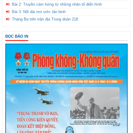
Bài 2: Truyền cảm hứng từ những nhân tố điển hình
Bài 3: Nối dài mơ ước tân binh
Tháng Ba trên trận địa Trung đoàn 218
ĐỌC BÁO IN