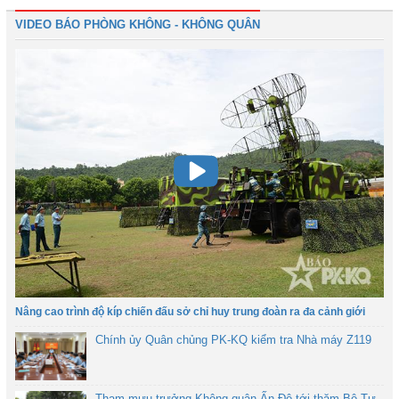
VIDEO BÁO PHÒNG KHÔNG - KHÔNG QUÂN
Nâng cao trình độ kíp chiến đấu sở chỉ huy trung đoàn ra đa cảnh giới
Chính ủy Quân chủng PK-KQ kiểm tra Nhà máy Z119
Tham mưu trưởng Không quân Ấn Độ tới thăm Bộ Tư