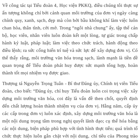
Về công tác tại Tiểu đoàn 4, Học viện PKKQ, điều chúng tôi thực sự
ấn tượng không chỉ bởi cảnh quan môi trường của đơn vị ngày càng
chính quy, xanh, sạch, đẹp mà còn bởi bầu không khí làm việc luôn
chan hòa, thân tình, cởi mở. Trong “ngôi nhà chung” ấy, tập thể cán
bộ, học viên, nhân viên luôn đoàn kết một lòng, tự giác trong chấp
hành kỷ luật, pháp luật; làm việc theo chức trách, hành động theo
điều lệnh; ra sức cống hiến trí tuệ và sức lực để xây dựng đơn vị. Có
thể thấy rằng, môi trường văn hóa trong sạch, lành mạnh là tiền đề
quan trọng để Tiểu đoàn phát huy được sức mạnh tổng hợp, hoàn
thành tốt mọi nhiệm vụ được giao.
Thượng tá Nguyễn Trọng Tuân - Bí thư Đảng ủy, Chính trị viên Tiểu
đoàn, cho biết: “Đảng ủy, chỉ huy Tiểu đoàn luôn coi trọng việc xây
dựng môi trường văn hóa, coi đây là vấn đề then chốt, quyết định
đến chất lượng hoàn thành nhiệm vụ của đơn vị. Hằng năm, cấp ủy
các cấp trong đơn vị luôn xác định, xây dựng môi trường văn hóa là
một nội dung trọng tâm trong nghị quyết lãnh đạo; cụ thể hóa bằng
các nội dung, biện pháp phù hợp với tình hình thực tiễn; quá trình tổ
chức thực hiện luôn gắn chặt với nội dung, chỉ tiêu của Phong trào