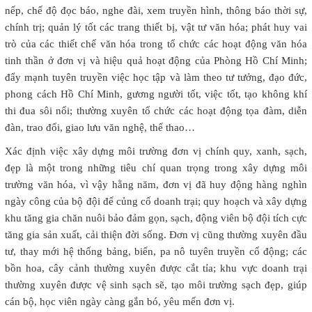
nếp, chế độ đọc báo, nghe đài, xem truyền hình, thông báo thời sự,
chính trị; quản lý tốt các trang thiết bị, vật tư văn hóa; phát huy vai
trò của các thiết chế văn hóa trong tổ chức các hoạt động văn hóa
tinh thần ở đơn vị và hiệu quả hoạt động của Phòng Hồ Chí Minh;
đẩy mạnh tuyên truyền việc học tập và làm theo tư tưởng, đạo đức,
phong cách Hồ Chí Minh, gương người tốt, việc tốt, tạo không khí
thi đua sôi nổi; thường xuyên tổ chức các hoạt động tọa đàm, diễn
đàn, trao đổi, giao lưu văn nghệ, thể thao…
Xác định việc xây dựng môi trường đơn vị chính quy, xanh, sạch,
đẹp là một trong những tiêu chí quan trọng trong xây dựng môi
trường văn hóa, vì vậy hằng năm, đơn vị đã huy động hàng nghìn
ngày công của bộ đội để củng cố doanh trại; quy hoạch và xây dựng
khu tăng gia chăn nuôi bảo đảm gọn, sạch, động viên bộ đội tích cực
tăng gia sản xuất, cải thiện đời sống. Đơn vị cũng thường xuyên đầu
tư, thay mới hệ thống bảng, biển, pa nô tuyên truyền cổ động; các
bồn hoa, cây cảnh thường xuyên được cắt tỉa; khu vực doanh trại
thường xuyên được vệ sinh sạch sẽ, tạo môi trường sạch đẹp, giúp
cán bộ, học viên ngày càng gắn bó, yêu mến đơn vị.