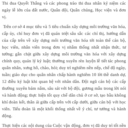
Thi đua Quyết Thắng và các phong trào thi đua nhân kỷ niệm các
ngày lễ lớn của đất nước, Quân đội, Quân chủng, Học viện và đơn
vị.
Trên cơ sở 4 mục tiêu và 5 tiêu chuẩn xây dựng môi trường văn hóa,
cấp ủy, chỉ huy đơn vị đã quán triệt sâu sắc các chỉ thị, hướng dẫn
của cấp trên về xây dựng môi trường văn hóa tới toàn thể cán bộ,
học viên, nhân viên trong đơn vị nhằm thống nhất nhận thức, tư
tưởng; gắn chặt giữa xây dựng môi trường văn hóa với xây dựng
chính quy, quản lý kỷ luật; thường xuyên rèn luyện lễ tiết tác phong
quân nhân, xưng hô, chào, hỏi; duy trì nghiêm nền nếp, chế độ ngày,
tuần; giáo dục cho quân nhân chấp hành nghiêm 10 lời thề danh dự,
12 điều kỷ luật khi quan hệ với nhân dân. Đội ngũ cán bộ các cấp
thường xuyên bám nắm, sâu sát với bộ đội, gương mẫu trong lời nói
và hành động; thực hiện tốt quy chế dân chủ ở cơ sở, tạo bầu không
khí đoàn kết, thân ái giữa cấp trên với cấp dưới, giữa cán bộ với học
viên. Tiểu đoàn là một khối thống nhất về ý chí, tư tưởng và hành
động.
Thực hiện các nội dung của Cuộc vận động, đơn vị đã duy trì tốt nền