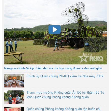
Nâng cao trình độ kíp chiến đấu sở chỉ huy trung đoàn ra đa cảnh giới
Chính ủy Quân chủng PK-KQ kiểm tra Nhà máy Z119
Tham mưu trưởng Không quân Ấn Độ tới thăm Bộ Tư
lệnh Quân chủng Phòng không-Không quân
Quân chủng Phòng không-Không quân tập huấn cải