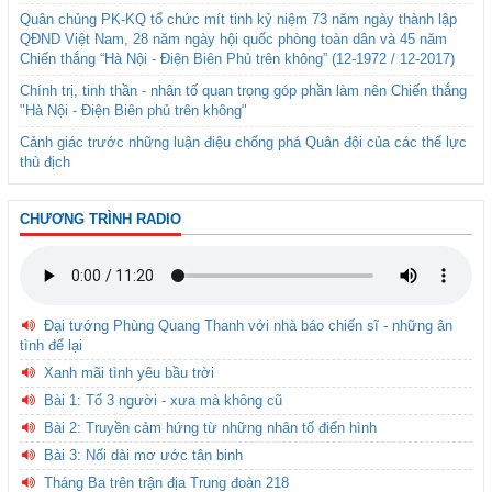
Quân chủng PK-KQ tổ chức mít tinh kỷ niệm 73 năm ngày thành lập
QĐND Việt Nam, 28 năm ngày hội quốc phòng toàn dân và 45 năm
Chiến thắng “Hà Nội - Điện Biên Phủ trên không” (12-1972 / 12-2017)
Chính trị, tinh thần - nhân tố quan trọng góp phần làm nên Chiến thắng
"Hà Nội - Điện Biên phủ trên không"
Cảnh giác trước những luận điệu chống phá Quân đội của các thế lực
thù địch
CHƯƠNG TRÌNH RADIO
Đại tướng Phùng Quang Thanh với nhà báo chiến sĩ - những ân
tình để lại
Xanh mãi tình yêu bầu trời
Bài 1: Tổ 3 người - xưa mà không cũ
Bài 2: Truyền cảm hứng từ những nhân tố điển hình
Bài 3: Nối dài mơ ước tân binh
Tháng Ba trên trận địa Trung đoàn 218