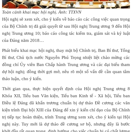
Toàn cảnh khai mạc hội nghị. Ảnh: TTXVN
Hội nghị sẽ xem xét, cho ý kiến về báo cáo các công việc quan trọng
của Bộ Chính trị đã giải quyết từ sau Hội nghị Trung ương 9 đến Hội
nghị Trung ương 10; báo cáo công tác kiểm tra, giám sát và kỷ luật
của Đảng năm 2018…
Phát biểu khai mạc hội nghị, thay mặt bộ Chính trị, Ban Bí thư, Tổng
Bí thư, Chủ tịch nước Nguyễn Phú Trọng nhiệt liệt chào mừng các
đồng chí Ủy viên Ban Chấp hành Trung ương và các đại biểu tham
dự hội nghị; đồng thời gợi mở, nêu rõ một số vấn đề cần quan tâm
thảo luận, cho ý kiến.
Thời gian qua, thực hiện quyết định của Hội nghị Trung ương 8
Khóa XII, Tiểu ban Văn kiện, Tiểu ban Kinh tế - Xã hội, Tiểu ban
Điều lệ Đảng đã khẩn trương chuẩn bị dự thảo Đề cương các văn
kiện trình Đại hội XIII của Đảng để xin ý kiến chỉ đạo của Bộ Chính
trị tiếp tục hoàn thiện, trình Trung ương xem xét, cho ý kiến tại Hội
nghị này. Tuy mới là dự thảo đề cương sơ bộ, nhưng đây là bước
khởi đầu rất quan trọng, định hướng cho việc chuẩn bị có chất lượng