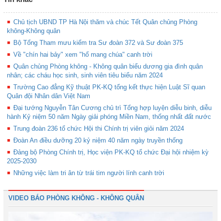
Chủ tịch UBND TP Hà Nội thăm và chúc Tết Quân chủng Phòng
không-Không quân
Bộ Tổng Tham mưu kiểm tra Sư đoàn 372 và Sư đoàn 375
Về "chín hai bảy" xem "hổ mang chúa" canh trời
Quân chủng Phòng không - Không quân biểu dương gia đình quân
nhân; các cháu học sinh, sinh viên tiêu biểu năm 2024
Trường Cao đẳng Kỹ thuật PK-KQ tổng kết thực hiện Luật Sĩ quan
Quân đội Nhân dân Việt Nam
Đại tướng Nguyễn Tân Cương chủ trì Tổng hợp luyện diễu binh, diễu
hành Kỷ niệm 50 năm Ngày giải phóng Miền Nam, thống nhất đất nước
Trung đoàn 236 tổ chức Hội thi Chính trị viên giỏi năm 2024
Đoàn An điều dưỡng 20 kỷ niệm 40 năm ngày truyền thống
Đảng bộ Phòng Chính trị, Học viện PK-KQ tổ chức Đại hội nhiệm kỳ
2025-2030
Những việc làm tri ân từ trái tim người lính canh trời
VIDEO BÁO PHÒNG KHÔNG - KHÔNG QUÂN