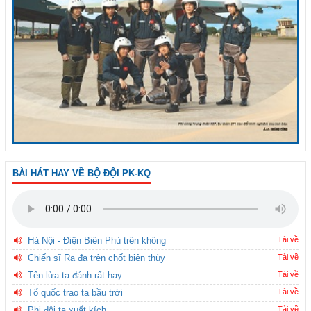
BÀI HÁT HAY VỀ BỘ ĐỘI PK-KQ
Hà Nội - Điện Biên Phủ trên không
Tải về
Chiến sĩ Ra đa trên chốt biên thùy
Tải về
Tên lửa ta đánh rất hay
Tải về
Tổ quốc trao ta bầu trời
Tải về
Phi đội ta xuất kích
Tải về