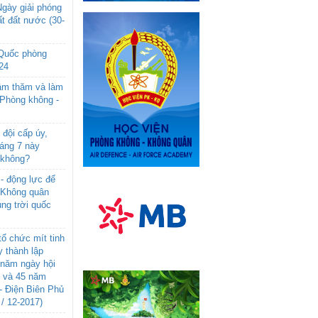
gày giải phóng
t đất nước (30-
 Quốc phòng
24
âm thăm và làm
 Phòng không -
đội cấp úy,
háng 7 này
 không?
- động lực để
-Không quân
ng trời quốc
ổ chức mít tinh
 thành lập
năm ngày hội
n và 45 năm
- Điện Biên Phủ
 / 12-2017)