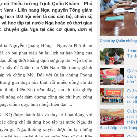
 dự có Thiếu tướng Trịnh Quốc Khánh - Phó
ệt Nam - Liên bang Nga, nguyên Tổng giám
g hơn 100 hội viên là các cán bộ, chiến sĩ,
 và học tập tại nước Nga hoặc có thời gian
c chuyên gia Nga tại các cơ quan, đơn vị
Chính ủy Quân chủng
i tá Nguyễn Quang Hùng - Nguyên Phó tham
Tham
ã có bài phát biểu ôn lại lịch sử hào hùng của
Tư l
i, đồng thời khẳng định sự giúp đỡ, viện trợ to
đòn bẩy để Nhân dân Việt Nam đấu tranh, giành
Quân
Pháp và chống Mỹ. Đối với Quân chủng Phòng
cách 
trào 
trong giai đoạn hòa bình rất nhiều đồng chí đã
ớc thuộc Liên Xô (trước đây), sau khi tốt nghiệp
Quân
quà g
n bộ nòng cốt đảm đương công tác chỉ huy, công
tại x
g, chính quy, tinh nhuệ, hiện đại”...
Quân
- KQ được thành lập và duy trì hoạt động với
nghị 
ác đồng chí đã từng học tập tại nước Nga, đã
triển
Ban Chấp hành Trun
huyên gia Nga, thường xuyên được ôn lại những
 người bạn người thầy và nước Nga vĩ đại. Bên
Quân