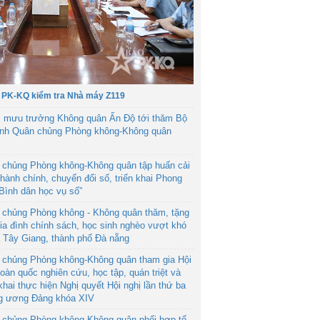
 PK-KQ kiểm tra Nhà máy Z119
 mưu trưởng Không quân Ấn Độ tới thăm Bộ
ệnh Quân chủng Phòng không-Không quân
 chủng Phòng không-Không quân tập huấn cải
hành chính, chuyển đổi số, triển khai Phong
“Bình dân học vụ số”
 chủng Phòng không - Không quân thăm, tặng
ia đình chính sách, học sinh nghèo vượt khó
ã Tây Giang, thành phố Đà nẵng
 chủng Phòng không-Không quân tham gia Hội
toàn quốc nghiên cứu, học tập, quán triệt và
 khai thực hiện Nghị quyết Hội nghị lần thứ ba
g ương Đảng khóa XIV
 chủng Phòng không-Không quân phối hợp tổ