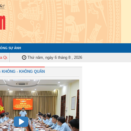
ÓNG SỰ ẢNH
n ủy Trung ương tập huấn nghiệp vụ công tác kiểm tra, giám sát năm 2025
Thứ năm, ngày 6 tháng 8 , 2026
 KHÔNG - KHÔNG QUÂN