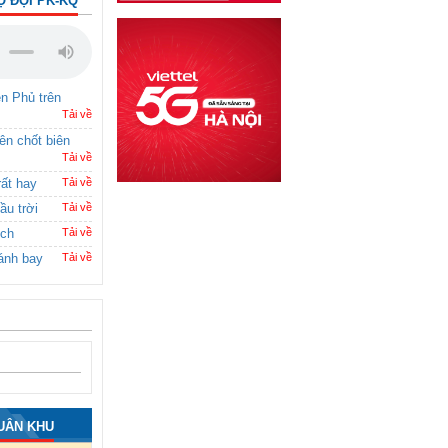
Ộ ĐỘI PK-KQ
ên Phủ trên
Tải về
rên chốt biên
Tải về
rất hay
Tải về
ầu trời
Tải về
ích
Tải về
ánh bay
Tải về
UÂN KHU