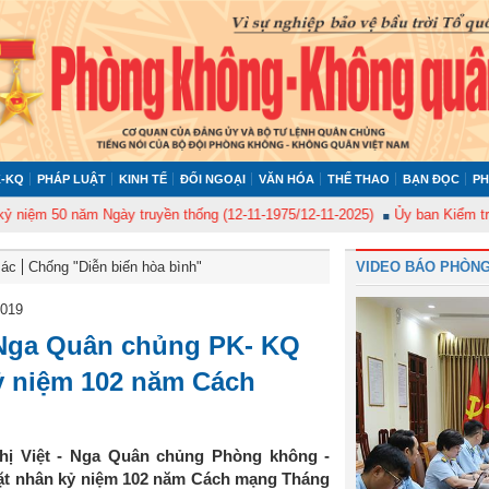
-KQ
PHÁP LUẬT
KINH TẾ
ĐỐI NGOẠI
VĂN HÓA
THỂ THAO
BẠN ĐỌC
PH
m 50 năm Ngày truyền thống (12-11-1975/12-11-2025)
Ủy ban Kiểm tra Quâ
Bác
Chống "Diễn biến hòa bình"
VIDEO BÁO PHÒNG
2019
- Nga Quân chủng PK- KQ
ỷ niệm 102 năm Cách
ghị Việt - Nga Quân chủng Phòng không -
ặt nhân kỷ niệm 102 năm Cách mạng Tháng