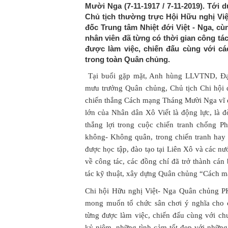
Mười Nga (7-11-1917 / 7-11-2019). Tới
Chủ tịch thường trực Hội Hữu nghị Vi
đốc Trung tâm Nhiệt đới Việt - Nga, cùn
nhân viên đã từng có thời gian công tác
được làm việc, chiến đấu cùng với cá
trong toàn Quân chủng.
Tại buổi gặp mặt, Anh hùng LLVTND, Đạ
mưu trưởng Quân chủng, Chủ tịch Chi hội đ
chiến thắng Cách mạng Tháng Mười Nga vĩ đạ
lớn của Nhân dân Xô Viết là động lực, là 
thắng lợi trong cuộc chiến tranh chống 
không- Không quân, trong chiến tranh hay 
được học tập, đào tạo tại Liên Xô và các nư
về công tác, các đồng chí đã trở thành cá
tác kỹ thuật, xây dựng Quân chủng “Cách mạn
Chi hội Hữu nghị Việt- Nga Quân chủng PK
mong muốn tổ chức sân chơi ý nghĩa cho c
từng được làm việc, chiến đấu cùng với c
kỷ niệm, những tình cảm tốt đẹp với những