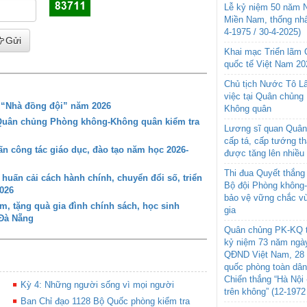
Lễ kỷ niệm 50 năm N
Miền Nam, thống nhấ
4-1975 / 30-4-2025)
Gửi
Khai mạc Triển lãm
quốc tế Việt Nam 20
Chủ tịch Nước Tô L
việc tại Quân chủng
g “Nhà đồng đội” năm 2026
Không quân
 Quân chủng Phòng không-Không quân kiểm tra
Lương sĩ quan Quân 
cấp tá, cấp tướng t
 công tác giáo dục, đào tạo năm học 2026-
được tăng lên nhiều
Thi đua Quyết thắng 
ấn cải cách hành chính, chuyển đổi số, triển
Bộ đội Phòng không
026
bảo vệ vững chắc vù
 tặng quà gia đình chính sách, học sinh
gia
 Đà Nẵng
Quân chủng PK-KQ t
kỷ niệm 73 năm ngày
QĐND Việt Nam, 28 
quốc phòng toàn dâ
Chiến thắng “Hà Nội 
Kỳ 4: Những người sống vì mọi người
trên không” (12-1972
Ban Chỉ đạo 1128 Bộ Quốc phòng kiểm tra