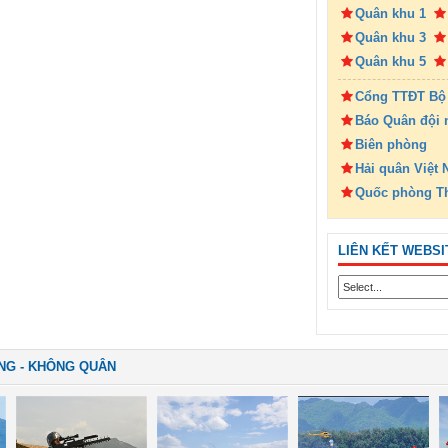
Quân khu 1
Quân khu 3
Quân khu 5
Cổng TTĐT Bộ
Báo Quân đội 
Biên phòng
Hải quân Việt
Quốc phòng T
LIÊN KẾT WEBSI
NG - KHÔNG QUÂN