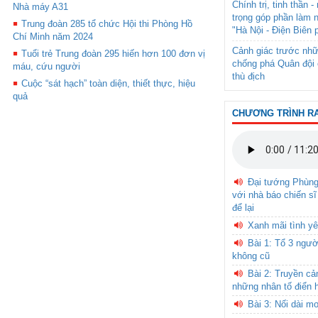
Chính trị, tinh thần 
Nhà máy A31
trọng góp phần làm 
Trung đoàn 285 tổ chức Hội thi Phòng Hồ
"Hà Nội - Điện Biên 
Chí Minh năm 2024
Cảnh giác trước nhữ
Tuổi trẻ Trung đoàn 295 hiến hơn 100 đơn vị
chống phá Quân đội 
máu, cứu người
thù địch
Cuộc “sát hạch” toàn diện, thiết thực, hiệu
quả
CHƯƠNG TRÌNH R
Đại tướng Phùn
với nhà báo chiến sĩ
để lại
Xanh mãi tình yê
Bài 1: Tổ 3 ngườ
không cũ
Bài 2: Truyền c
những nhân tố điển 
Bài 3: Nối dài m