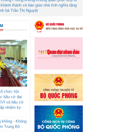
khánh thành và bàn giao nhà tình nghĩa tặng
ình bà Trần Thị Nguyệt
ÂM
ổ chức hội
ác bầu cử đại
XVI và bầu cử
cấp nhiệm kỳ
g không - Không
am Trung Bộ