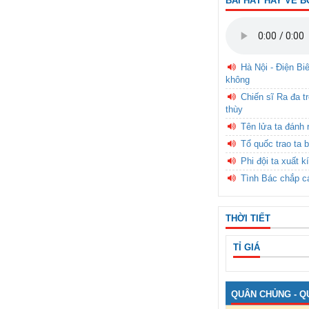
BÀI HÁT HAY VỀ B
Hà Nội - Điện Bi
không
Chiến sĩ Ra đa t
thùy
Tên lửa ta đánh 
Tổ quốc trao ta b
Phi đội ta xuất k
Tình Bác chắp c
THỜI TIẾT
TỈ GIÁ
QUÂN CHỦNG - Q