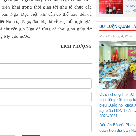
chức 
triển khai trong thời gian tới như tổ chức các
gia đ
bạn Nga. Đặc biệt, khi cần có thể trao đổi và
ệt Nam tại Nga, đặc biệt là về việc đề nghị giải
DƯ LUẬN QUAN T
í chuyên gia Nga đã từng có thời gian giúp đỡ
ng Mỹ cứu nước.
Ngày 2 Tháng 4, 2026
BÍCH PHƯỢNG
Quân chủng PK-KQ t
nghị tổng kết công t
biểu Quốc hội khóa 
đại biểu HĐND các 
2026-2031
Dấu ấn Bộ đội Phòn
quân trên địa bàn N