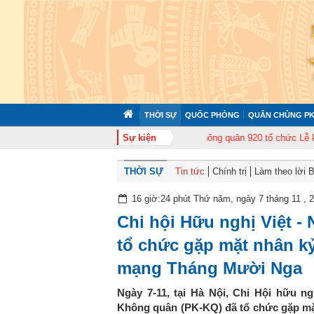
THỜI SỰ
QUỐC PHÒNG
QUÂN CHỦNG PK
 tập huấn cán bộ năm 2026
Sự kiện
Trung đoàn Không quân 920 tổ chức Lễ kỷ niệ
THỜI SỰ
Tin tức
Chính trị
Làm theo lời 
16 giờ:24 phút Thứ năm, ngày 7 tháng 11 , 
Chi hội Hữu nghị Việt 
tổ chức gặp mặt nhân k
mạng Tháng Mười Nga
Ngày 7-11, tại Hà Nội, Chi Hội hữu n
Không quân (PK-KQ) đã tổ chức gặp m