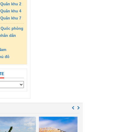
Quân khu 2
Quân khu 4
Quân khu 7
 Quốc phòng
nhân dân
 Nam
hủ đô
TE