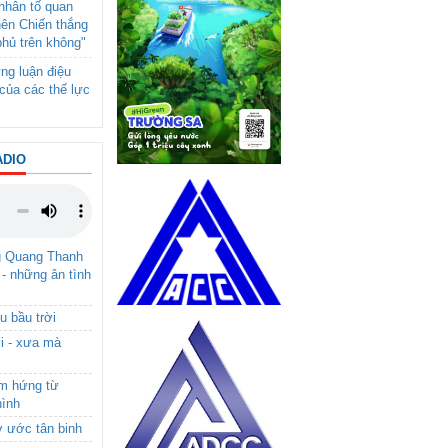
- nhân tố quan
nên Chiến thắng
phủ trên không"
ng luận điệu
của các thế lực
ADIO
g Quang Thanh
 - những ân tình
u bầu trời
i - xưa mà
ảm hứng từ
hình
ơ ước tân binh