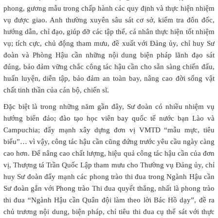
phong, gương mẫu trong chấp hành các quy định và thực hiện nhiệm
vụ được giao. Anh thường xuyên sâu sát cơ sở, kiểm tra đôn đốc,
hướng dẫn, chỉ đạo, giúp đỡ các tập thể, cá nhân thực hiện tốt nhiệm
vụ; tích cực, chủ động tham mưu, đề xuất với Đảng ủy, chỉ huy Sư
đoàn và Phòng Hậu cần những nội dung biện pháp lãnh đạo sát
đúng, bảo đảm vững chắc công tác hậu cần cho sẵn sàng chiến đấu,
huấn luyện, diễn tập, bảo đảm an toàn bay, nâng cao đời sống vật
chất tinh thần của cán bộ, chiến sĩ.
Đặc biệt là trong những năm gần đây, Sư đoàn có nhiều nhiệm vụ
hướng biển đảo; đào tạo học viên bay quốc tế nước bạn Lào và
Campuchia; đẩy mạnh xây dựng đơn vị VMTD “mẫu mực, tiêu
biểu”… vì vậy, công tác hậu cần cũng đứng trước yêu cầu ngày càng
cao hơn. Để nâng cao chất lượng, hiệu quả công tác hậu cần của đơn
vị, Thượng tá Trần Quốc Lập tham mưu cho Thường vụ Đảng ủy, chỉ
huy Sư đoàn đẩy mạnh các phong trào thi đua trong Ngành Hậu cần
Sư đoàn gắn với Phong trào Thi đua quyết thắng, nhất là phong trào
thi đua “Ngành Hậu cần Quân đội làm theo lời Bác Hồ dạy”, đề ra
chủ trương nội dung, biện pháp, chỉ tiêu thi đua cụ thể sát với thực