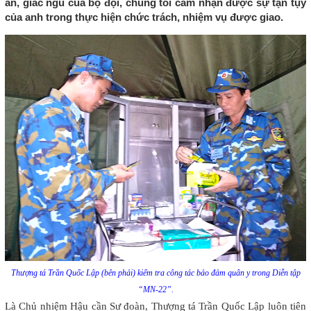
ăn, giấc ngủ của bộ đội, chúng tôi cảm nhận được sự tận tụy
của anh trong thực hiện chức trách, nhiệm vụ được giao.
Thượng tá Trần Quốc Lập (bên phải) kiểm tra công tác bảo đảm quân y trong Diễn tập
“MN-22”.
Là Chủ nhiệm Hậu cần Sư đoàn, Thượng tá Trần Quốc Lập luôn tiên