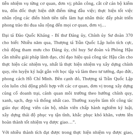
tiễn nhiệm vụ từng cơ quan, đơn vị; phân công, cắt cử cán bộ kiểm
tra, đôn đốc thực hiện dứt điểm từng đầu việc; thực hiện tốt việc
nhân rộng các điển hình tiên tiến làm hạt nhân thúc đẩy phát triển
phong trào thi đua sâu rộng đến mọi cơ quan, đơn vị…
Đại tá Đào Quốc Kháng - Bí thư Đảng ủy, Chính ủy Sư đoàn 370
cho biết: Nhiều năm qua, Thượng tá Trần Quốc Lập luôn tích cực,
chủ động tham mưu cho Đảng ủy, chỉ huy Sư đoàn và Phòng Hậu
cần nhiều giải pháp lãnh đạo, chỉ đạo hiệu quả công tác Hậu cần cho
thực hiện các nhiệm vụ, nhất là thực hiện nhiệm vụ xây dựng chính
quy, rèn luyện kỷ luật gắn với học tập và làm theo tư tưởng, đạo đức,
phong cách Hồ Chí Minh. Bên cạnh đó, Thượng tá Trần Quốc Lập
còn luôn chủ động phối hợp với các cơ quan, đơn vị trong xây dựng
củng cố doanh trại, cảnh quan môi trường theo hướng chính quy,
xanh, sạch, đẹp và thống nhất cao. Thường xuyên làm tốt công tác
giáo dục động viên cán bộ, nhân viên chấp hành nghiêm kỷ luật,
xây dựng thái độ phục vụ tận tình, khắc phục khó khăn, vươn lên
hoàn thành tốt nhiệm vụ được giao…”.
Với nhiều thành tích đạt được trong thực hiện nhiệm vụ được giao,