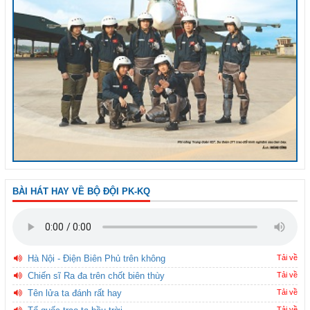
BÀI HÁT HAY VỀ BỘ ĐỘI PK-KQ
Hà Nội - Điện Biên Phủ trên không
Tải về
Chiến sĩ Ra đa trên chốt biên thùy
Tải về
Tên lửa ta đánh rất hay
Tải về
Tải về