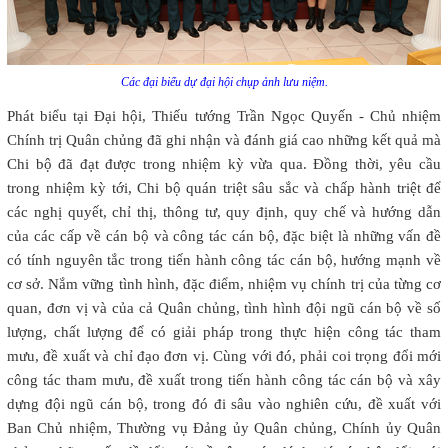
Các đại biểu dự đại hội chụp ảnh lưu niệm.
Phát biểu tại Đại hội, Thiếu tướng Trần Ngọc Quyến - Chủ nhiệm
Chính trị Quân chủng đã ghi nhận và đánh giá cao những kết quả mà
Chi bộ đã đạt được trong nhiệm kỳ vừa qua. Đồng thời, yêu cầu
trong nhiệm kỳ tới, Chi bộ quán triệt sâu sắc và chấp hành triệt để
các nghị quyết, chỉ thị, thông tư, quy định, quy chế và hướng dẫn
của các cấp về cán bộ và công tác cán bộ, đặc biệt là những vấn đề
có tính nguyên tắc trong tiến hành công tác cán bộ, hướng mạnh về
cơ sở. Nắm vững tình hình, đặc điểm, nhiệm vụ chính trị của từng cơ
quan, đơn vị và của cả Quân chủng, tình hình đội ngũ cán bộ về số
lượng, chất lượng để có giải pháp trong thực hiện công tác tham
mưu, đề xuất và chỉ đạo đơn vị. Cùng với đó, phải coi trọng đổi mới
công tác tham mưu, đề xuất trong tiến hành công tác cán bộ và xây
dựng đội ngũ cán bộ, trong đó đi sâu vào nghiên cứu, đề xuất với
Ban Chủ nhiệm, Thường vụ Đảng ủy Quân chủng, Chính ủy Quân