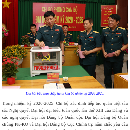
Đại hội bầu Ban chấp hành Chi bộ nhiệm kỳ 2020-2025.
Trong nhiệm kỳ 2020-2025, Chi bộ xác định tiếp tục quán triệt sâu
sắc Nghị quyết Đại hội đại biểu toàn quốc lần thứ XIII của Đảng và
các nghị quyết Đại hội Đảng bộ Quân đội, Đại hội Đảng bộ Quân
chủng PK-KQ và Đại hội Đảng bộ Cục Chính trị; nắm chắc yêu cầu