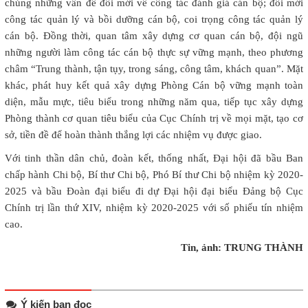
chủng những vấn đề đổi mới về công tác đánh giá cán bộ; đổi mới
công tác quản lý và bồi dưỡng cán bộ, coi trọng công tác quản lý
cán bộ. Đồng thời, quan tâm xây dựng cơ quan cán bộ, đội ngũ
những người làm công tác cán bộ thực sự vững mạnh, theo phương
châm “Trung thành, tận tụy, trong sáng, công tâm, khách quan”. Mặt
khác, phát huy kết quả xây dựng Phòng Cán bộ vững mạnh toàn
diện, mẫu mực, tiêu biểu trong những năm qua, tiếp tục xây dựng
Phòng thành cơ quan tiêu biểu của Cục Chính trị về mọi mặt, tạo cơ
sở, tiền đề để hoàn thành thắng lợi các nhiệm vụ được giao.
Với tinh thần dân chủ, đoàn kết, thống nhất, Đại hội đã bầu Ban
chấp hành Chi bộ, Bí thư Chi bộ, Phó Bí thư Chi bộ nhiệm kỳ 2020-
2025 và bầu Đoàn đại biểu đi dự Đại hội đại biểu Đảng bộ Cục
Chính trị lần thứ XIV, nhiệm kỳ 2020-2025 với số phiếu tín nhiệm
cao.
Tin, ảnh: TRUNG THÀNH
Ý kiến bạn đọc