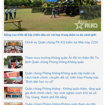
Nâng cao trình độ kíp chiến đấu sở chỉ huy trung đoàn ra đa cảnh giới
Chính ủy Quân chủng PK-KQ kiểm tra Nhà máy Z119
Tham mưu trưởng Không quân Ấn Độ tới thăm Bộ Tư
lệnh Quân chủng Phòng không-Không quân
Quân chủng Phòng không-Không quân tập huấn cải
cách hành chính, chuyển đổi số, triển khai Phong trào
“Bình dân học vụ số”
Quân chủng Phòng không - Không quân thăm, tặng quà
gia đình chính sách, học sinh nghèo vượt khó tại xã
Tây Giang, thành phố Đà nẵng
Quân chủng Phòng không-Không quân tham gia Hội