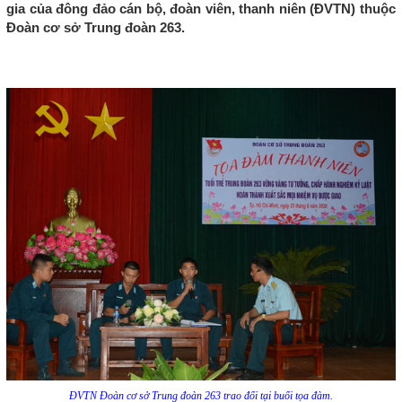
gia của đông đảo cán bộ, đoàn viên, thanh niên (ĐVTN) thuộc
Đoàn cơ sở Trung đoàn 263.
ĐVTN Đoàn cơ sở Trung đoàn 263 trao đổi tại buổi tọa đàm.