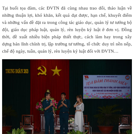
Tại buổi tọa đàm, các ĐVTN đã cùng nhau trao đổi, thảo luận về
những thuận lợi, khó khăn, kết quả đạt được, hạn chế, khuyết điểm
và những vấn đề đặt ra trong công tác giáo dục, quản lý tư tưởng bộ
đội, giáo dục pháp luật, quản lý, rèn luyện kỷ luật ở đơn vị. Đồng
thời, đề xuất nhiều biện pháp thiết thực, cách làm hay trong xây
dựng bản lĩnh chính trị, lập trường tư tưởng, tổ chức duy trì nền nếp,
chế độ ngày, tuần, quản lý, rèn luyện kỷ luật đối với ĐVTN…