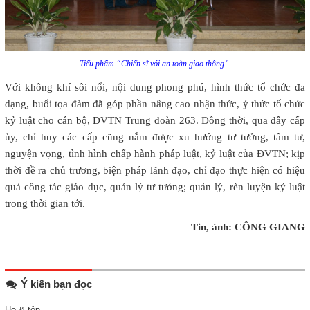
Tiểu phẩm “Chiến sĩ với an toàn giao thông”.
Với không khí sôi nổi, nội dung phong phú, hình thức tổ chức đa
dạng, buổi tọa đàm đã góp phần nâng cao nhận thức, ý thức tổ chức
kỷ luật cho cán bộ, ĐVTN Trung đoàn 263. Đồng thời, qua đây cấp
ủy, chỉ huy các cấp cũng nắm được xu hướng tư tưởng, tâm tư,
nguyện vọng, tình hình chấp hành pháp luật, kỷ luật của ĐVTN; kịp
thời đề ra chủ trương, biện pháp lãnh đạo, chỉ đạo thực hiện có hiệu
quả công tác giáo dục, quản lý tư tưởng; quản lý, rèn luyện kỷ luật
trong thời gian tới.
Tin, ảnh: CÔNG GIANG
Ý kiến bạn đọc
Họ & tên