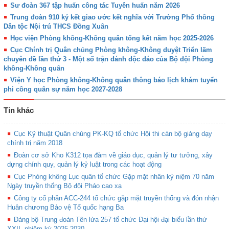
Sư đoàn 367 tập huấn công tác Tuyên huấn năm 2026
Trung đoàn 910 ký kết giao ước kết nghĩa với Trường Phổ thông
Dân tộc Nội trú THCS Đồng Xuân
Học viện Phòng không-Không quân tổng kết năm học 2025-2026
Cục Chính trị Quân chủng Phòng không-Không duyệt Triển lãm
chuyên đề lần thứ 3 - Một số trận đánh độc đáo của Bộ đội Phòng
không-Không quân
Viện Y học Phòng không-Không quân thông báo lịch khám tuyển
phi công quân sự năm học 2027-2028
Tin khác
Cục Kỹ thuật Quân chủng PK-KQ tổ chức Hội thi cán bộ giảng dạy
chính trị năm 2018
Đoàn cơ sở Kho K312 tọa đàm về giáo dục, quản lý tư tưởng, xây
dựng chính quy, quản lý kỷ luật trong các hoạt động
Cục Phòng không Lục quân tổ chức Gặp mặt nhân kỷ niệm 70 năm
Ngày truyền thống Bộ đội Pháo cao xạ
Công ty cổ phần ACC-244 tổ chức gặp mặt truyền thống và đón nhận
Huân chương Bảo vệ Tổ quốc hạng Ba
Đảng bộ Trung đoàn Tên lửa 257 tổ chức Đại hội đại biểu lần thứ
XXII, nhiệm kỳ 2025-2030