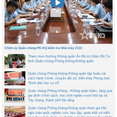
Chính ủy Quân chủng PK-KQ kiểm tra Nhà máy Z119
Tham mưu trưởng Không quân Ấn Độ tới thăm Bộ Tư
lệnh Quân chủng Phòng không-Không quân
Quân chủng Phòng không-Không quân tập huấn cải
cách hành chính, chuyển đổi số, triển khai Phong trào
“Bình dân học vụ số”
Quân chủng Phòng không - Không quân thăm, tặng quà
gia đình chính sách, học sinh nghèo vượt khó tại xã
Tây Giang, thành phố Đà nẵng
Quân chủng Phòng không-Không quân tham gia Hội
nghị toàn quốc nghiên cứu, học tập, quán triệt và triển