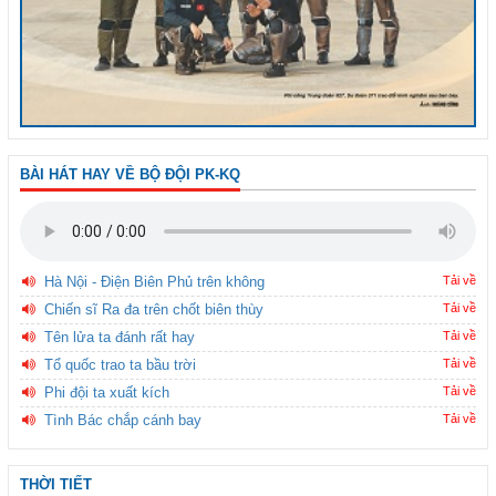
BÀI HÁT HAY VỀ BỘ ĐỘI PK-KQ
Hà Nội - Điện Biên Phủ trên không
Tải về
Chiến sĩ Ra đa trên chốt biên thùy
Tải về
Tên lửa ta đánh rất hay
Tải về
Tổ quốc trao ta bầu trời
Tải về
Phi đội ta xuất kích
Tải về
Tình Bác chắp cánh bay
Tải về
THỜI TIẾT