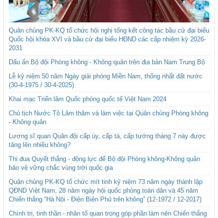
Quân chủng PK-KQ tổ chức hội nghị tổng kết công tác bầu cử đại biểu
Quốc hội khóa XVI và bầu cử đại biểu HĐND các cấp nhiệm kỳ 2026-
2031
Dấu ấn Bộ đội Phòng không - Không quân trên địa bàn Nam Trung Bộ
Lễ kỷ niệm 50 năm Ngày giải phóng Miền Nam, thống nhất đất nước
(30-4-1975 / 30-4-2025)
Khai mạc Triển lãm Quốc phòng quốc tế Việt Nam 2024
Chủ tịch Nước Tô Lâm thăm và làm việc tại Quân chủng Phòng không
- Không quân
Lương sĩ quan Quân đội cấp úy, cấp tá, cấp tướng tháng 7 này được
tăng lên nhiều không?
Thi đua Quyết thắng - động lực để Bộ đội Phòng không-Không quân
bảo vệ vững chắc vùng trời quốc gia
Quân chủng PK-KQ tổ chức mít tinh kỷ niệm 73 năm ngày thành lập
QĐND Việt Nam, 28 năm ngày hội quốc phòng toàn dân và 45 năm
Chiến thắng “Hà Nội - Điện Biên Phủ trên không” (12-1972 / 12-2017)
Chính trị, tinh thần - nhân tố quan trọng góp phần làm nên Chiến thắng