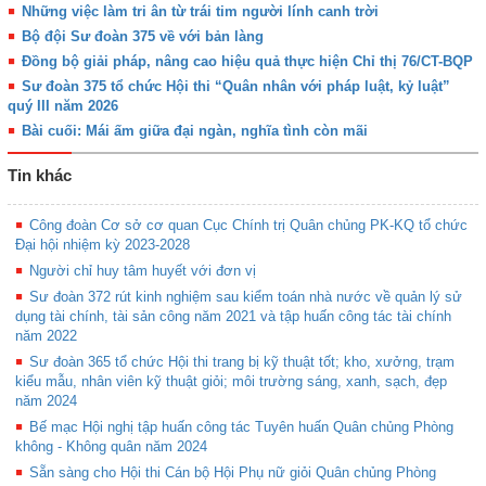
Những việc làm tri ân từ trái tim người lính canh trời
Bộ đội Sư đoàn 375 về với bản làng
Đồng bộ giải pháp, nâng cao hiệu quả thực hiện Chỉ thị 76/CT-BQP
Sư đoàn 375 tổ chức Hội thi “Quân nhân với pháp luật, kỷ luật”
quý III năm 2026
Bài cuối: Mái ấm giữa đại ngàn, nghĩa tình còn mãi
Tin khác
Công đoàn Cơ sở cơ quan Cục Chính trị Quân chủng PK-KQ tổ chức
Đại hội nhiệm kỳ 2023-2028
Người chỉ huy tâm huyết với đơn vị
Sư đoàn 372 rút kinh nghiệm sau kiểm toán nhà nước về quản lý sử
dụng tài chính, tài sản công năm 2021 và tập huấn công tác tài chính
năm 2022
Sư đoàn 365 tổ chức Hội thi trang bị kỹ thuật tốt; kho, xưởng, trạm
kiểu mẫu, nhân viên kỹ thuật giỏi; môi trường sáng, xanh, sạch, đẹp
năm 2024
Bế mạc Hội nghị tập huấn công tác Tuyên huấn Quân chủng Phòng
không - Không quân năm 2024
Sẵn sàng cho Hội thi Cán bộ Hội Phụ nữ giỏi Quân chủng Phòng