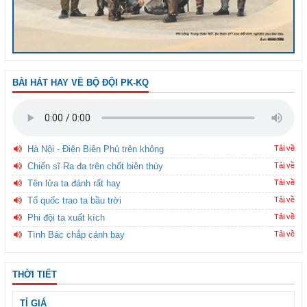
BÀI HÁT HAY VỀ BỘ ĐỘI PK-KQ
Hà Nội - Điện Biên Phủ trên không
Tải về
Chiến sĩ Ra đa trên chốt biên thùy
Tải về
Tên lửa ta đánh rất hay
Tải về
Tổ quốc trao ta bầu trời
Tải về
Phi đội ta xuất kích
Tải về
Tình Bác chắp cánh bay
Tải về
THỜI TIẾT
TỈ GIÁ