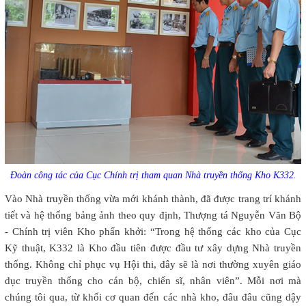
Đoàn công tác của Cục Chính trị tham quan Nhà truyền thống Kho K332.
Vào Nhà truyền thống vừa mới khánh thành, đã được trang trí khánh
tiết và hệ thống bảng ảnh theo quy định, Thượng tá Nguyễn Văn Bộ
- Chính trị viên Kho phấn khởi: “Trong hệ thống các kho của Cục
Kỹ thuật, K332 là Kho đầu tiên được đầu tư xây dựng Nhà truyền
thống. Không chỉ phục vụ Hội thi, đây sẽ là nơi thường xuyên giáo
dục truyền thống cho cán bộ, chiến sĩ, nhân viên”. Mỗi nơi mà
chúng tôi qua, từ khối cơ quan đến các nhà kho, đâu đâu cũng dậy