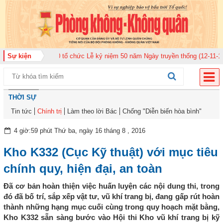
ông quân 920 tổ chức Lễ kỷ niệm 50 năm Ngày truyền thống (12-11-1975/12-
Sự kiện
THỜI SỰ
Tin tức
Chính trị
Làm theo lời Bác
Chống "Diễn biến hòa bình"
4 giờ:59 phút Thứ ba, ngày 16 tháng 8 , 2016
Kho K332 (Cục Kỹ thuật) với mục tiêu
chính quy, hiện đại, an toàn
Đã cơ bản hoàn thiện việc huấn luyện các nội dung thi, trong
đó đã bố trí, sắp xếp vật tư, vũ khí trang bị, đang gấp rút hoàn
thành những hạng mục cuối cùng trong quy hoạch mặt bằng,
Kho K332 sẵn sàng bước vào Hội thi Kho vũ khí trang bị kỹ