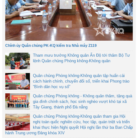
Chính ủy Quân chủng PK-KQ kiểm tra Nhà máy Z119
Tham mưu trưởng Không quân Ấn Độ tới thăm Bộ Tư
lệnh Quân chủng Phòng không-Không quân
Quân chủng Phòng không-Không quân tập huấn cải
cách hành chính, chuyển đổi số, triển khai Phong trào
“Bình dân học vụ số”
Quân chủng Phòng không - Không quân thăm, tặng quà
gia đình chính sách, học sinh nghèo vượt khó tại xã
Tây Giang, thành phố Đà nẵng
Quân chủng Phòng không-Không quân tham gia Hội
nghị toàn quốc nghiên cứu, học tập, quán triệt và triển
khai thực hiện Nghị quyết Hội nghị lần thứ ba Ban Chấp
hành Trung ương Đảng khóa XIV