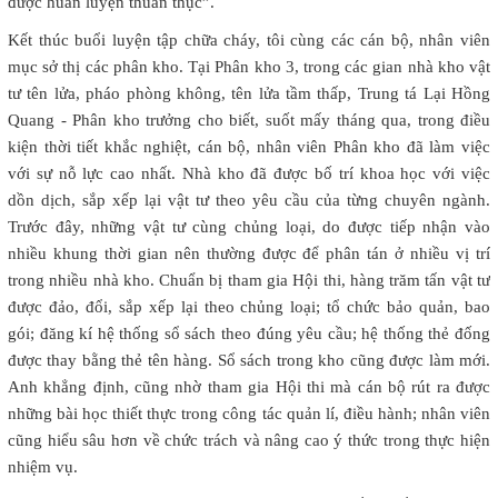
được huấn luyện thuần thục”.
Kết thúc buổi luyện tập chữa cháy, tôi cùng các cán bộ, nhân viên
mục sở thị các phân kho. Tại Phân kho 3, trong các gian nhà kho vật
tư tên lửa, pháo phòng không, tên lửa tầm thấp, Trung tá Lại Hồng
Quang - Phân kho trưởng cho biết, suốt mấy tháng qua, trong điều
kiện thời tiết khắc nghiệt, cán bộ, nhân viên Phân kho đã làm việc
với sự nỗ lực cao nhất. Nhà kho đã được bố trí khoa học với việc
dồn dịch, sắp xếp lại vật tư theo yêu cầu của từng chuyên ngành.
Trước đây, những vật tư cùng chủng loại, do được tiếp nhận vào
nhiều khung thời gian nên thường được để phân tán ở nhiều vị trí
trong nhiều nhà kho. Chuẩn bị tham gia Hội thi, hàng trăm tấn vật tư
được đảo, đổi, sắp xếp lại theo chủng loại; tổ chức bảo quản, bao
gói; đăng kí hệ thống sổ sách theo đúng yêu cầu; hệ thống thẻ đống
được thay bằng thẻ tên hàng. Sổ sách trong kho cũng được làm mới.
Anh khẳng định, cũng nhờ tham gia Hội thi mà cán bộ rút ra được
những bài học thiết thực trong công tác quản lí, điều hành; nhân viên
cũng hiểu sâu hơn về chức trách và nâng cao ý thức trong thực hiện
nhiệm vụ.