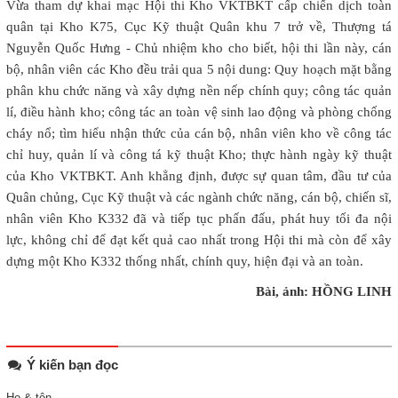
Vừa tham dự khai mạc Hội thi Kho VKTBKT cấp chiến dịch toàn
quân tại Kho K75, Cục Kỹ thuật Quân khu 7 trở về, Thượng tá
Nguyễn Quốc Hưng - Chủ nhiệm kho cho biết, hội thi lần này, cán
bộ, nhân viên các Kho đều trải qua 5 nội dung: Quy hoạch mặt bằng
phân khu chức năng và xây dựng nền nếp chính quy; công tác quản
lí, điều hành kho; công tác an toàn vệ sinh lao động và phòng chống
cháy nổ; tìm hiểu nhận thức của cán bộ, nhân viên kho về công tác
chỉ huy, quản lí và công tá kỹ thuật Kho; thực hành ngày kỹ thuật
của Kho VKTBKT. Anh khẳng định, được sự quan tâm, đầu tư của
Quân chủng, Cục Kỹ thuật và các ngành chức năng, cán bộ, chiến sĩ,
nhân viên Kho K332 đã và tiếp tục phấn đấu, phát huy tối đa nội
lực, không chỉ để đạt kết quả cao nhất trong Hội thi mà còn để xây
dựng một Kho K332 thống nhất, chính quy, hiện đại và an toàn.
Bài, ảnh: HỒNG LINH
Ý kiến bạn đọc
Họ & tên