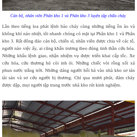
Cán bộ, nhân viên Phân kho 1 và Phân kho 3 luyện tập chữa cháy.
Lần theo tiếng loa phát lệnh báo cháy cùng những tiếng ồn ào và
không khí náo nhiệt, tôi nhanh chóng có mặt tại Phân kho 1 và Phân
kho 3. Rất đông đảo cán bộ, chiến sĩ, nhân viên được chia về các tổ,
người nào việc ấy, ai cũng khẩn trương theo đúng tinh thần cứu hỏa.
Những khẩu lệnh giao, nhận nhiệm vụ được triển khai cấp tốc. Xe
cứu hỏa, cứu thương hú còi inh ỏi. Những chiếc vòi rồng xối xả
phun nước trắng trời. Những dáng người hối hả vào nhà kho sơ tán
tài sản và sơ cứu người bị thương. Chỉ qua mươi phút, đám cháy
được dập, mọi người tập trung trước nhà kho rút kinh nghiệm.