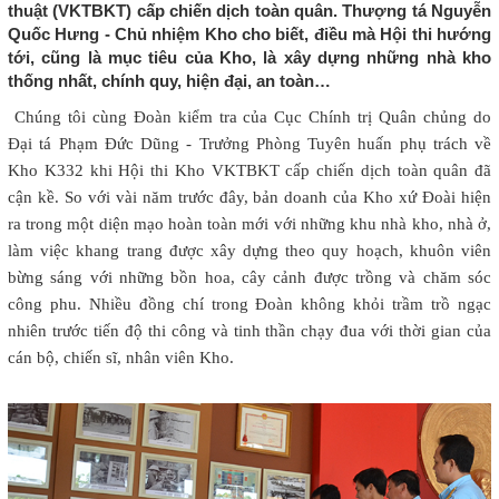
thuật (VKTBKT) cấp chiến dịch toàn quân. Thượng tá Nguyễn
Quốc Hưng - Chủ nhiệm Kho cho biết, điều mà Hội thi hướng
tới, cũng là mục tiêu của Kho, là xây dựng những nhà kho
thống nhất, chính quy, hiện đại, an toàn…
Chúng tôi cùng Đoàn kiểm tra của Cục Chính trị Quân chủng do
Đại tá Phạm Đức Dũng - Trưởng Phòng Tuyên huấn phụ trách về
Kho K332 khi Hội thi Kho VKTBKT cấp chiến dịch toàn quân đã
cận kề. So với vài năm trước đây, bản doanh của Kho xứ Đoài hiện
ra trong một diện mạo hoàn toàn mới với những khu nhà kho, nhà ở,
làm việc khang trang được xây dựng theo quy hoạch, khuôn viên
bừng sáng với những bồn hoa, cây cảnh được trồng và chăm sóc
công phu. Nhiều đồng chí trong Đoàn không khỏi trầm trồ ngạc
nhiên trước tiến độ thi công và tinh thần chạy đua với thời gian của
cán bộ, chiến sĩ, nhân viên Kho.