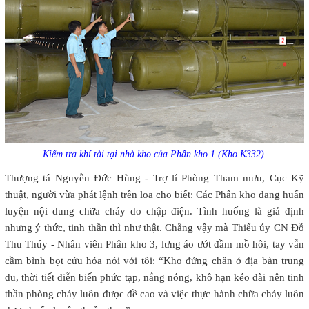
Kiểm tra khí tài tại nhà kho của Phân kho 1 (Kho K332).
Thượng tá Nguyễn Đức Hùng - Trợ lí Phòng Tham mưu, Cục Kỹ
thuật, người vừa phát lệnh trên loa cho biết: Các Phân kho đang huấn
luyện nội dung chữa cháy do chập điện. Tình huống là giả định
nhưng ý thức, tinh thần thì như thật. Chẳng vậy mà Thiếu úy CN Đỗ
Thu Thúy - Nhân viên Phân kho 3, lưng áo ướt đầm mồ hôi, tay vẫn
cầm bình bọt cứu hỏa nói với tôi: “Kho đứng chân ở địa bàn trung
du, thời tiết diễn biến phức tạp, nắng nóng, khô hạn kéo dài nên tinh
thần phòng cháy luôn được đề cao và việc thực hành chữa cháy luôn