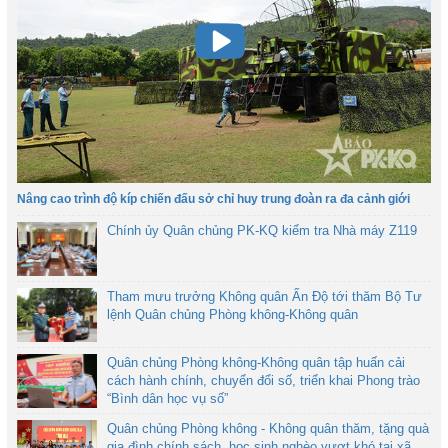
Nâng cao trình độ kíp chiến đấu sở chỉ huy trung đoàn ra đa cảnh giới
Chính ủy Quân chủng PK-KQ kiểm tra Nhà máy Z119
Tham mưu trưởng Không quân Ấn Độ tới thăm Bộ Tư
lệnh Quân chủng Phòng không-Không quân
Quân chủng Phòng không-Không quân tập huấn cải
cách hành chính, chuyển đổi số, triển khai Phong trào
“Bình dân học vụ số”
Quân chủng Phòng không - Không quân thăm, tặng quà
gia đình chính sách, học sinh nghèo vượt khó tại xã