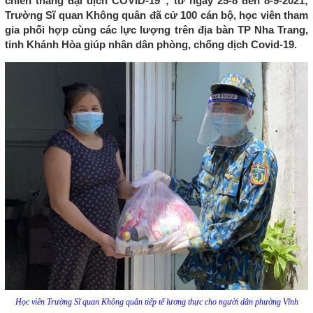
chiến thắng đại dịch COVID-19”; từ ngày 25-8 đến 8-9-2021;
Trường Sĩ quan Không quân đã cử 100 cán bộ, học viên tham
gia phối hợp cùng các lực lượng trên địa bàn TP Nha Trang,
tỉnh Khánh Hòa giúp nhân dân phòng, chống dịch Covid-19.
Học viên Trường Sĩ quan Không quân tiếp tế lương thực cho người dân phường Vĩnh