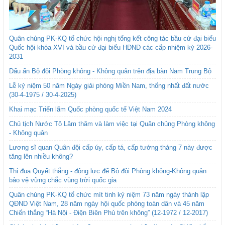
Quân chủng PK-KQ tổ chức hội nghị tổng kết công tác bầu cử đại biểu
Quốc hội khóa XVI và bầu cử đại biểu HĐND các cấp nhiệm kỳ 2026-
2031
Dấu ấn Bộ đội Phòng không - Không quân trên địa bàn Nam Trung Bộ
Lễ kỷ niệm 50 năm Ngày giải phóng Miền Nam, thống nhất đất nước
(30-4-1975 / 30-4-2025)
Khai mạc Triển lãm Quốc phòng quốc tế Việt Nam 2024
Chủ tịch Nước Tô Lâm thăm và làm việc tại Quân chủng Phòng không
- Không quân
Lương sĩ quan Quân đội cấp úy, cấp tá, cấp tướng tháng 7 này được
tăng lên nhiều không?
Thi đua Quyết thắng - động lực để Bộ đội Phòng không-Không quân
bảo vệ vững chắc vùng trời quốc gia
Quân chủng PK-KQ tổ chức mít tinh kỷ niệm 73 năm ngày thành lập
QĐND Việt Nam, 28 năm ngày hội quốc phòng toàn dân và 45 năm
Chiến thắng “Hà Nội - Điện Biên Phủ trên không” (12-1972 / 12-2017)