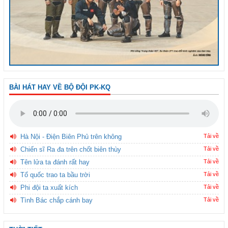
BÀI HÁT HAY VỀ BỘ ĐỘI PK-KQ
Hà Nội - Điện Biên Phủ trên không
Tải về
Chiến sĩ Ra đa trên chốt biên thùy
Tải về
Tên lửa ta đánh rất hay
Tải về
Tổ quốc trao ta bầu trời
Tải về
Phi đội ta xuất kích
Tải về
Tình Bác chắp cánh bay
Tải về