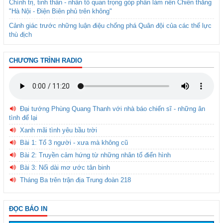
Chính trị, tinh thần - nhân tố quan trọng góp phần làm nên Chiến thắng
"Hà Nội - Điện Biên phủ trên không"
Cảnh giác trước những luận điệu chống phá Quân đội của các thế lực
thù địch
CHƯƠNG TRÌNH RADIO
Đại tướng Phùng Quang Thanh với nhà báo chiến sĩ - những ân
tình để lại
Xanh mãi tình yêu bầu trời
Bài 1: Tổ 3 người - xưa mà không cũ
Bài 2: Truyền cảm hứng từ những nhân tố điển hình
Bài 3: Nối dài mơ ước tân binh
Tháng Ba trên trận địa Trung đoàn 218
ĐỌC BÁO IN