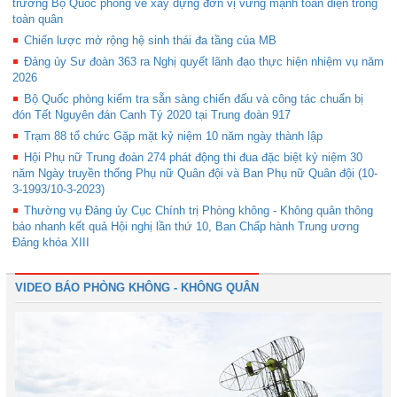
trưởng Bộ Quốc phòng về xây dựng đơn vị vững mạnh toàn diện trong
toàn quân
Chiến lược mở rộng hệ sinh thái đa tầng của MB
Đảng ủy Sư đoàn 363 ra Nghị quyết lãnh đạo thực hiện nhiệm vụ năm
2026
Bộ Quốc phòng kiểm tra sẵn sàng chiến đấu và công tác chuẩn bị
đón Tết Nguyên đán Canh Tý 2020 tại Trung đoàn 917
Trạm 88 tổ chức Gặp mặt kỷ niệm 10 năm ngày thành lập
Hội Phụ nữ Trung đoàn 274 phát động thi đua đặc biệt kỷ niệm 30
năm Ngày truyền thống Phụ nữ Quân đội và Ban Phụ nữ Quân đội (10-
3-1993/10-3-2023)
Thường vụ Đảng ủy Cục Chính trị Phòng không - Không quân thông
báo nhanh kết quả Hội nghị lần thứ 10, Ban Chấp hành Trung ương
Đảng khóa XIII
VIDEO BÁO PHÒNG KHÔNG - KHÔNG QUÂN