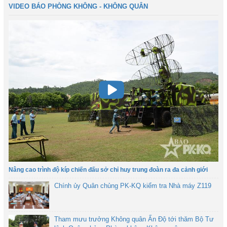
VIDEO BÁO PHÒNG KHÔNG - KHÔNG QUÂN
Nâng cao trình độ kíp chiến đấu sở chỉ huy trung đoàn ra đa cảnh giới
Chính ủy Quân chủng PK-KQ kiểm tra Nhà máy Z119
Tham mưu trưởng Không quân Ấn Độ tới thăm Bộ Tư