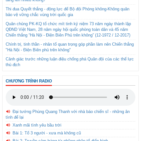
Thi đua Quyết thắng - động lực để Bộ đội Phòng không-Không quân
bảo vệ vững chắc vùng trời quốc gia
Quân chủng PK-KQ tổ chức mít tinh kỷ niệm 73 năm ngày thành lập
QĐND Việt Nam, 28 năm ngày hội quốc phòng toàn dân và 45 năm
Chiến thắng “Hà Nội - Điện Biên Phủ trên không” (12-1972 / 12-2017)
Chính trị, tinh thần - nhân tố quan trọng góp phần làm nên Chiến thắng
"Hà Nội - Điện Biên phủ trên không"
Cảnh giác trước những luận điệu chống phá Quân đội của các thế lực
thù địch
CHƯƠNG TRÌNH RADIO
Đại tướng Phùng Quang Thanh với nhà báo chiến sĩ - những ân
tình để lại
Xanh mãi tình yêu bầu trời
Bài 1: Tổ 3 người - xưa mà không cũ
Bài 2: Truyền cảm hứng từ những nhân tố điển hình