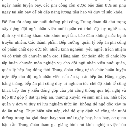
ngày huấn luyện bay, các phi công còn được bảo đảm bữa ăn phụ
ngay tại sân bay để bù đắp năng lượng tiêu hao và duy trì sức khỏe.
Để làm tốt công tác nuôi dưỡng phi công, Trung đoàn đã chú trọng
xây dựng đội ngũ nhân viên nuôi quân có trình độ tay nghề cao,
định kỳ 6 tháng khám sức khỏe một lần, bảo đảm không mắc bệnh
truyền nhiễm. Các thành phần: Bếp trưởng, quản lý bếp ăn phi công
có phẩm chất đạo đức tốt, nhiều kinh nghiệm, yêu nghề, trách nhiệm
và có trình độ chuyên môn cao. Hằng năm, Sư đoàn đều tổ chức lớp
tập huấn chuyên môn nghiệp vụ cho đội ngũ nhân viên nuôi quân,
quản lý bếp ăn; đồng thời Trung đoàn cũng tự tổ chức huấn luyện
trực tiếp cho đội ngũ nhân viên nấu ăn tại các bếp ăn. Hằng ngày,
hằng tháng, bếp ăn phi công duy trì nghiêm túc chế độ kinh tế công
khai, tiếp thu ý kiến đóng góp của phi công thông qua hội nghị và
hộp thư góp ý đặt tại bếp ăn, thường xuyên vệ sinh nhà ăn, nhà bếp;
quân y đơn vị duy trì lưu nghiệm thức ăn, không để ngộ độc xảy ra
do ăn uống. Thực hiện nền nếp, chế độ quy định về công tác nuôi
dưỡng trong ba giai đoạn bay; sau mỗi ngày bay, ban bay, cơ quan
hậu cần Trung đoàn tham gia giảng bình rút kinh nghiệm việc bảo