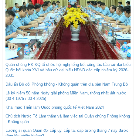
Quân chủng PK-KQ tổ chức hội nghị tổng kết công tác bầu cử đại biểu
Quốc hội khóa XVI và bầu cử đại biểu HĐND các cấp nhiệm kỳ 2026-
2031
Dấu ấn Bộ đội Phòng không - Không quân trên địa bàn Nam Trung Bộ
Lễ kỷ niệm 50 năm Ngày giải phóng Miền Nam, thống nhất đất nước
(30-4-1975 / 30-4-2025)
Khai mạc Triển lãm Quốc phòng quốc tế Việt Nam 2024
Chủ tịch Nước Tô Lâm thăm và làm việc tại Quân chủng Phòng không
- Không quân
Lương sĩ quan Quân đội cấp úy, cấp tá, cấp tướng tháng 7 này được
tăng lên nhiều không?