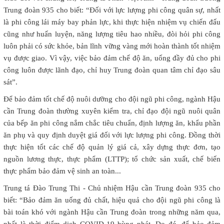
Trung đoàn 935 cho biết: “Đối với lực lượng phi công quân sự, nhất
là phi công lái máy bay phản lực, khi thực hiện nhiệm vụ chiến đấu
cũng như huấn luyện, năng lượng tiêu hao nhiều, đòi hỏi phi công
luôn phải có sức khỏe, bản lĩnh vững vàng mới hoàn thành tốt nhiệm
vụ được giao. Vì vậy, việc bảo đảm chế độ ăn, uống đầy đủ cho phi
công luôn được lãnh đạo, chỉ huy Trung đoàn quan tâm chỉ đạo sâu
sát”.
Để bảo đảm tốt chế độ nuôi dưỡng cho đội ngũ phi công, ngành Hậu
cần Trung đoàn thường xuyên kiểm tra, chỉ đạo đội ngũ nuôi quân
của bếp ăn phi công nắm chắc tiêu chuẩn, định lượng ăn, khẩu phần
ăn phụ và quy định duyệt giá đối với lực lượng phi công. Đồng thời
thực hiện tốt các chế độ quản lý giá cả, xây dựng thực đơn, tạo
nguồn lương thực, thực phẩm (LTTP); tổ chức sản xuất, chế biến
thực phẩm bảo đảm vệ sinh an toàn...
Trung tá Đào Trung Thi - Chủ nhiệm Hậu cần Trung đoàn 935 cho
biết: “Bảo đảm ăn uống đủ chất, hiệu quả cho đội ngũ phi công là
bài toán khó với ngành Hậu cần Trung đoàn trong những năm qua,
nhất là thời điểm dịch COVID-19 bùng phát. Do đó, để bảo đảm