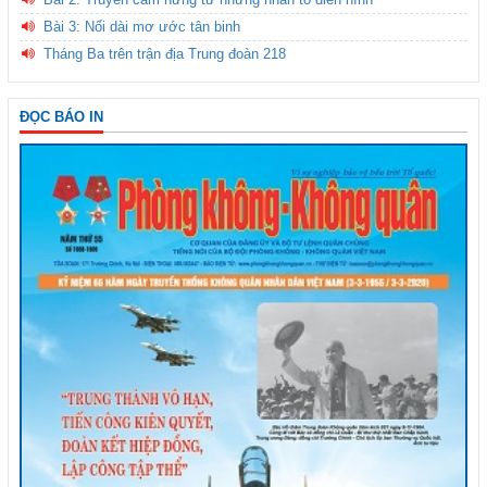
Bài 3: Nối dài mơ ước tân binh
Tháng Ba trên trận địa Trung đoàn 218
ĐỌC BÁO IN