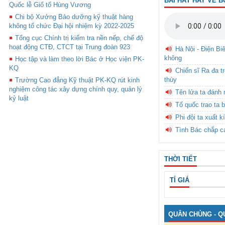
BÀI HÁT HAY VỀ B
Quốc lễ Giổ tổ Hùng Vương
Chi bộ Xưởng Bảo dưỡng kỹ thuật hàng
không tổ chức Đại hội nhiệm kỳ 2022-2025
Tổng cục Chính trị kiểm tra nền nếp, chế độ
hoạt động CTĐ, CTCT tại Trung đoàn 923
Hà Nội - Điện Bi
không
Học tập và làm theo lời Bác ở Học viện PK-
KQ
Chiến sĩ Ra đa t
thùy
Trường Cao đẳng Kỹ thuật PK-KQ rút kinh
nghiệm công tác xây dựng chính quy, quản lý
Tên lửa ta đánh 
kỷ luật
Tổ quốc trao ta b
Phi đội ta xuất k
Tình Bác chắp c
THỜI TIẾT
TỈ GIÁ
QUÂN CHỦNG - Q