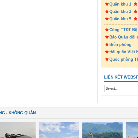
Quân khu 1
Quân khu 3
Quân khu 5
Cổng TTĐT Bộ
Báo Quân đội 
Biên phòng
Hải quân Việt
Quốc phòng T
LIÊN KẾT WEBSI
NG - KHÔNG QUÂN