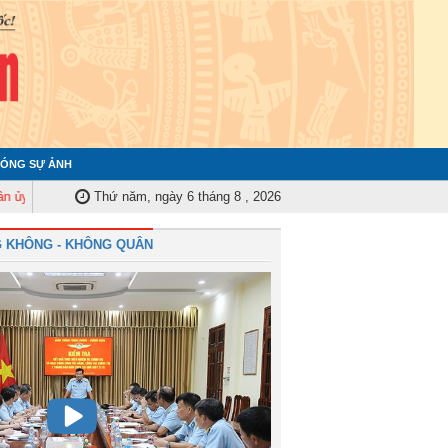
ÓNG SỰ ẢNH
rung ương tập huấn nghiệp vụ công tác kiểm tra, giám sát năm 2025
Thứ năm, ngày 6 tháng 8 , 2026
Quân 
 KHÔNG - KHÔNG QUÂN