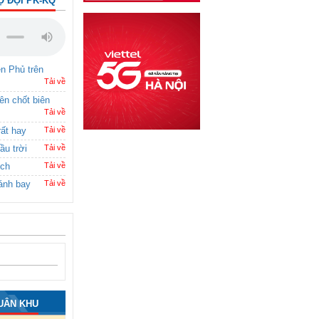
Ộ ĐỘI PK-KQ
ên Phủ trên
Tải về
rên chốt biên
Tải về
rất hay
Tải về
ầu trời
Tải về
ích
Tải về
ánh bay
Tải về
UÂN KHU