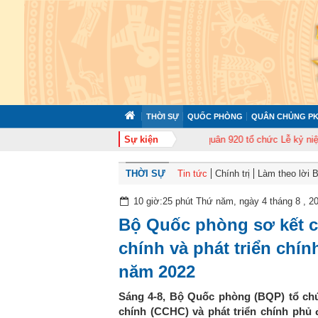
THỜI SỰ
QUỐC PHÒNG
QUÂN CHỦNG PK
uấn cán bộ năm 2026
Trung đoàn Không quân 920 tổ chức Lễ kỷ niệm 50 n
Sự kiện
THỜI SỰ
Tin tức
Chính trị
Làm theo lời 
10 giờ:25 phút Thứ năm, ngày 4 tháng 8 , 2
Bộ Quốc phòng sơ kết c
chính và phát triển chín
năm 2022
Sáng 4-8, Bộ Quốc phòng (BQP) tổ chứ
chính (CCHC) và phát triển chính phủ 