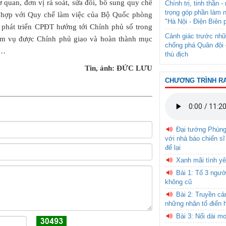
quan, đơn vị rà soát, sửa đổi, bổ sung quy chế
Chính trị, tinh thần 
trọng góp phần làm 
ù hợp với Quy chế làm việc của Bộ Quốc phòng
"Hà Nội - Điện Biên 
 phát triển CPĐT hướng tới Chính phủ số trong
Cảnh giác trước nhữ
ệm vụ được Chính phủ giao và hoàn thành mục
chống phá Quân đội 
2…
thù địch
Tin, ảnh: ĐỨC LƯU
CHƯƠNG TRÌNH R
Đại tướng Phùn
với nhà báo chiến sĩ
để lại
Xanh mãi tình yê
Bài 1: Tổ 3 ngườ
không cũ
Bài 2: Truyền c
những nhân tố điển 
Bài 3: Nối dài m