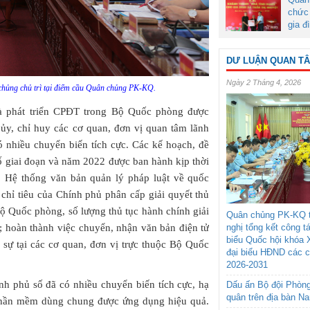
chức 
gia đ
DƯ LUẬN QUAN T
Ngày 2 Tháng 4, 2026
chủng chủ trì tại điểm cầu Quân chủng PK-KQ.
 phát triển CPĐT trong Bộ Quốc phòng được
y, chỉ huy các cơ quan, đơn vị quan tâm lãnh
 nhiều chuyển biến tích cực. Các kế hoạch, đề
ố giai đoạn và năm 2022 được ban hành kịp thời
c. Hệ thống văn bản quản lý pháp luật về quốc
 chỉ tiêu của Chính phủ phân cấp giải quyết thủ
Bộ Quốc phòng, số lượng thủ tục hành chính giải
Quân chủng PK-KQ t
n; hoàn thành việc chuyển, nhận văn bản điện tử
nghị tổng kết công t
biểu Quốc hội khóa 
 sự tại các cơ quan, đơn vị trực thuộc Bộ Quốc
đại biểu HĐND các 
2026-2031
nh phủ số đã có nhiều chuyển biến tích cực, hạ
Dấu ấn Bộ đội Phòn
quân trên địa bàn N
hần mềm dùng chung được ứng dụng hiệu quả.