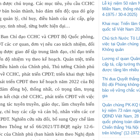
in được chú trọng. Các mục tiêu, yêu cầu CCHC
Lễ kỷ niệm 50 năm N
Miền Nam, thống nhấ
ơ bản hoàn thành, bảo đảm tiến độ; qua đó góp
4-1975 / 30-4-2025)
g quản lý, chỉ huy, điều hành của các cấp, góp
Khai mạc Triển lãm
uy, tinh nhuệ, từng bước hiện đại…
quốc tế Việt Nam 20
h, Ban Chỉ đạo CCHC và CPĐT Bộ Quốc phòng,
Chủ tịch Nước Tô L
 các cơ quan, đơn vị nêu cao trách nhiệm, đổi
việc tại Quân chủng
Không quân
ụ được giao để tập trung lãnh đạo, chỉ đạo triển
Lương sĩ quan Quân 
ến độ nhiệm vụ theo kế hoạch. Quán triệt, triển
cấp tá, cấp tướng t
, điều hành của Chính phủ, Thủ tướng Chính phủ
được tăng lên nhiều
về CCHC, phát triển CPĐT; triển khai thực hiện
Thi đua Quyết thắng 
hát triển CPĐT theo kế hoạch năm 2022 của Bộ
Bộ đội Phòng không
đảm đồng bộ, thống nhất, có trọng tâm, trọng
bảo vệ vững chắc vù
gia
ắn kết chặt chẽ CCHC, phát triển CPĐT với việc
ng tác tuyên truyền, giáo dục, làm chuyển biến
Quân chủng PK-KQ t
kỷ niệm 73 năm ngày
, chỉ huy các cấp và cán bộ, nhân viên các cơ
QĐND Việt Nam, 28 
 CPĐT. Nghiên cứu sửa đổi, bổ sung Quy chế làm
quốc phòng toàn dâ
heo Thông tư số 66/2021/TT-BQP, ngày 12-6-
Chiến thắng “Hà Nội 
trên không” (12-1972
ệc của Chính phủ (ban hành kèm theo Nghị định