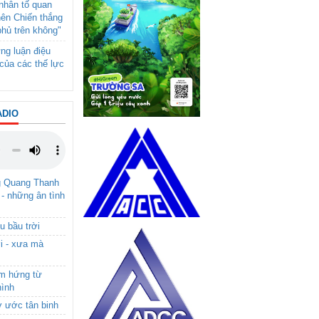
- nhân tố quan
nên Chiến thắng
phủ trên không"
ng luận điệu
của các thế lực
ADIO
g Quang Thanh
 - những ân tình
u bầu trời
i - xưa mà
ảm hứng từ
hình
ơ ước tân binh