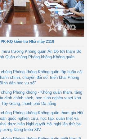
 PK-KQ kiểm tra Nhà máy Z119
 mưu trưởng Không quân Ấn Độ tới thăm Bộ
ệnh Quân chủng Phòng không-Không quân
 chủng Phòng không-Không quân tập huấn cải
hành chính, chuyển đổi số, triển khai Phong
“Bình dân học vụ số”
 chủng Phòng không - Không quân thăm, tặng
ia đình chính sách, học sinh nghèo vượt khó
ã Tây Giang, thành phố Đà nẵng
 chủng Phòng không-Không quân tham gia Hội
toàn quốc nghiên cứu, học tập, quán triệt và
 khai thực hiện Nghị quyết Hội nghị lần thứ ba
g ương Đảng khóa XIV
 chủng Phòng không-Không quân phối hợp tổ