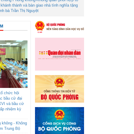
khánh thành và bàn giao nhà tình nghĩa tặng
ình bà Trần Thị Nguyệt
ÂM
ổ chức hội
ác bầu cử đại
XVI và bầu cử
cấp nhiệm kỳ
g không - Không
am Trung Bộ