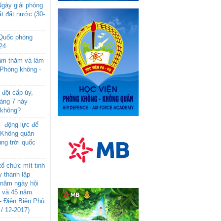
gày giải phóng
t đất nước (30-
 Quốc phòng
24
âm thăm và làm
 Phòng không -
đội cấp úy,
háng 7 này
 không?
- động lực để
-Không quân
ng trời quốc
ổ chức mít tinh
 thành lập
năm ngày hội
n và 45 năm
- Điện Biên Phủ
 / 12-2017)