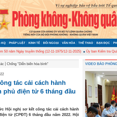
-KQ
PHÁP LUẬT
KINH TẾ
ĐỐI NGOẠI
VĂN HÓA
THỂ THAO
BẠN ĐỌC
PH
ăm Ngày truyền thống (12-11-1975/12-11-2025)
Ủy ban Kiểm tra Quân ủy T
Bác
Chống "Diễn biến hòa bình"
VIDEO BÁO PHÒNG
022
ông tác cải cách hành
h phủ điện tử 6 tháng đầu
c Hội nghị sơ kết công tác cải cách hành
điện tử (CPĐT) 6 tháng đầu năm 2022. Hội