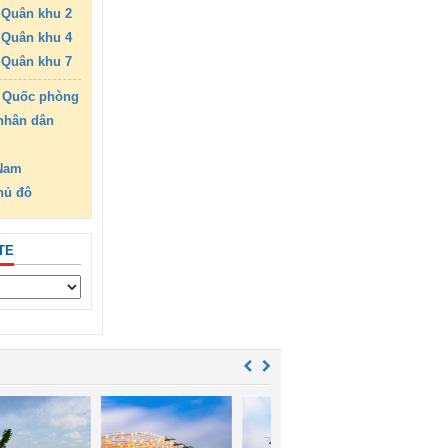
Quân khu 2
Quân khu 4
Quân khu 7
 Quốc phòng
nhân dân
 Nam
hủ đô
TE