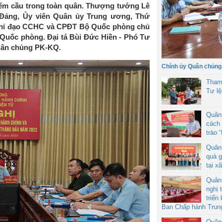
iểm cầu trong toàn quân. Thượng tướng Lê
Đảng, Ủy viên Quân ủy Trung ương, Thứ
hỉ đạo CCHC và CPĐT Bộ Quốc phòng chủ
ộ Quốc phòng. Đại tá Bùi Đức Hiền - Phó Tư
Quân chủng PK-KQ.
Chính ủy Quân chủng
Tham
Tư l
Quân
cách 
trào 
Quân
quà g
tại x
Quân
nghị 
triển
Ban Chấp hành Trun
Quân