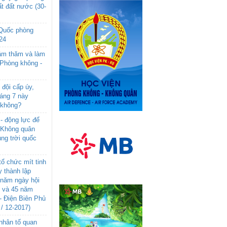
t đất nước (30-
 Quốc phòng
24
âm thăm và làm
 Phòng không -
đội cấp úy,
háng 7 này
 không?
- động lực để
-Không quân
ng trời quốc
ổ chức mít tinh
 thành lập
năm ngày hội
n và 45 năm
- Điện Biên Phủ
 / 12-2017)
- nhân tố quan