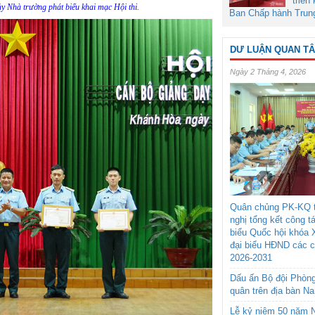
triển
y Nhà trường phát biểu khai mạc Hội thi.
Ban Chấp hành Trun
DƯ LUẬN QUAN T
Ngày 2 Tháng 4, 2026
Quân chủng PK-KQ t
nghị tổng kết công t
biểu Quốc hội khóa 
đại biểu HĐND các 
2026-2031
Dấu ấn Bộ đội Phòn
quân trên địa bàn N
Lễ kỷ niệm 50 năm N