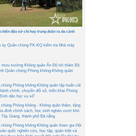
 chiến đấu sở chỉ huy trung đoàn ra đa cảnh
h ủy Quân chủng PK-KQ kiểm tra Nhà máy
 mưu trưởng Không quân Ấn Độ tới thăm Bộ
ệnh Quân chủng Phòng không-Không quân
 chủng Phòng không-Không quân tập huấn cải
hành chính, chuyển đổi số, triển khai Phong
“Bình dân học vụ số”
 chủng Phòng không - Không quân thăm, tặng
ia đình chính sách, học sinh nghèo vượt khó
ã Tây Giang, thành phố Đà nẵng
 chủng Phòng không-Không quân tham gia Hội
toàn quốc nghiên cứu, học tập, quán triệt và