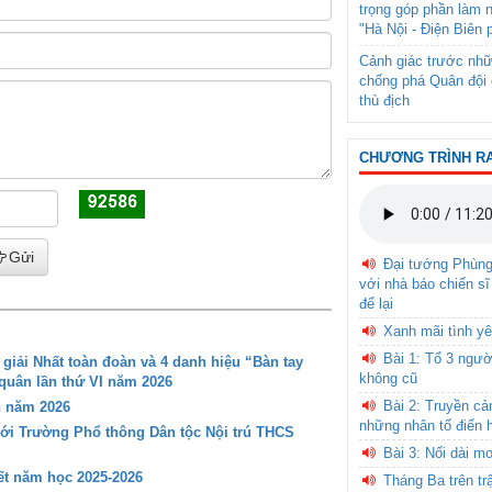
trọng góp phần làm 
"Hà Nội - Điện Biên 
Cảnh giác trước nhữ
chống phá Quân đội 
thù địch
CHƯƠNG TRÌNH R
Gửi
Đại tướng Phùn
với nhà báo chiến sĩ
để lại
Xanh mãi tình yê
Bài 1: Tổ 3 ngườ
iải Nhất toàn đoàn và 4 danh hiệu “Bàn tay
không cũ
 quân lần thứ VI năm 2026
Bài 2: Truyền c
n năm 2026
những nhân tố điển 
với Trường Phổ thông Dân tộc Nội trú THCS
Bài 3: Nối dài m
t năm học 2025-2026
Tháng Ba trên tr