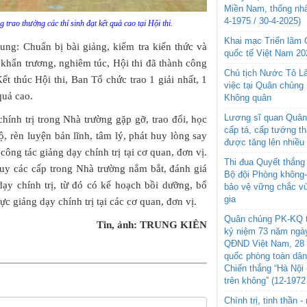
Miền Nam, thống nhấ
4-1975 / 30-4-2025)
rao thưởng các thí sinh đạt kết quả cao tại Hội thi.
Khai mạc Triển lãm
 dung: Chuẩn bị bài giảng, kiểm tra kiến thức và
quốc tế Việt Nam 20
 khẩn trương, nghiêm túc, Hội thi đã thành công
Chủ tịch Nước Tô L
ết thúc Hội thi, Ban Tổ chức trao 1 giải nhất, 1
việc tại Quân chủng
 quả cao.
Không quân
Lương sĩ quan Quân 
chính trị trong Nhà trường gặp gỡ, trao đổi, học
cấp tá, cấp tướng t
ộ, rèn luyện bản lĩnh, tâm lý, phát huy lòng say
được tăng lên nhiều
ng tác giảng dạy chính trị tại cơ quan, đơn vị.
Thi đua Quyết thắng 
huy các cấp trong Nhà trường nắm bắt, đánh giá
Bộ đội Phòng không
dạy chính trị, từ đó có kế hoạch bồi dưỡng, bổ
bảo vệ vững chắc vù
gia
c giảng dạy chính trị tại các cơ quan, đơn vị.
Quân chủng PK-KQ t
Tin, ảnh: TRUNG KIÊN
kỷ niệm 73 năm ngày
QĐND Việt Nam, 28 
quốc phòng toàn dâ
Chiến thắng “Hà Nội 
trên không” (12-1972
Chính trị, tinh thần 