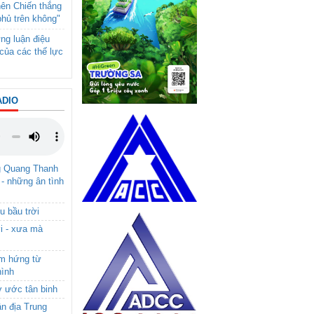
nên Chiến thắng
phủ trên không"
ng luận điệu
của các thế lực
ADIO
g Quang Thanh
 - những ân tình
u bầu trời
i - xưa mà
ảm hứng từ
hình
ơ ước tân binh
ận địa Trung