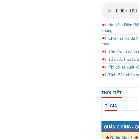
Hà Nội - Điện Bi
không
Chiến sĩ Ra đa t
thùy
Tên lửa ta đánh 
Tổ quốc trao ta b
Phi đội ta xuất k
Tình Bác chắp c
THỜI TIẾT
TỈ GIÁ
QUÂN CHỦNG - Q
Quân khu 1