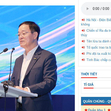
Hà Nội - Điện Bi
không
Chiến sĩ Ra đa t
thùy
Tên lửa ta đánh 
Tổ quốc trao ta b
Phi đội ta xuất k
Tình Bác chắp c
THỜI TIẾT
TỈ GIÁ
QUÂN CHỦNG - Q
Quân khu 1