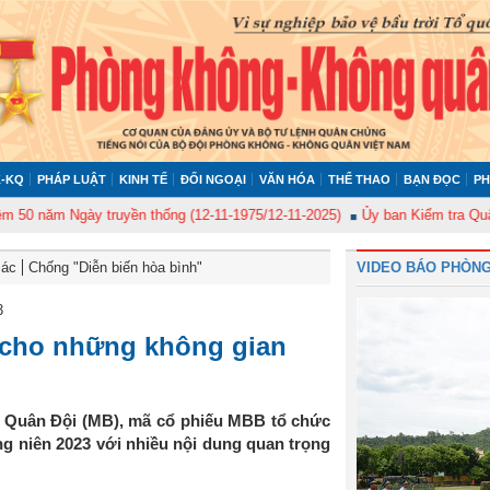
-KQ
PHÁP LUẬT
KINH TẾ
ĐỐI NGOẠI
VĂN HÓA
THỂ THAO
BẠN ĐỌC
PH
gày truyền thống (12-11-1975/12-11-2025)
Ủy ban Kiểm tra Quân ủy Trung
Bác
Chống "Diễn biến hòa bình"
VIDEO BÁO PHÒNG
3
 cho những không gian
P Quân Đội (MB), mã cổ phiếu MBB tổ chức
g niên 2023 với nhiều nội dung quan trọng