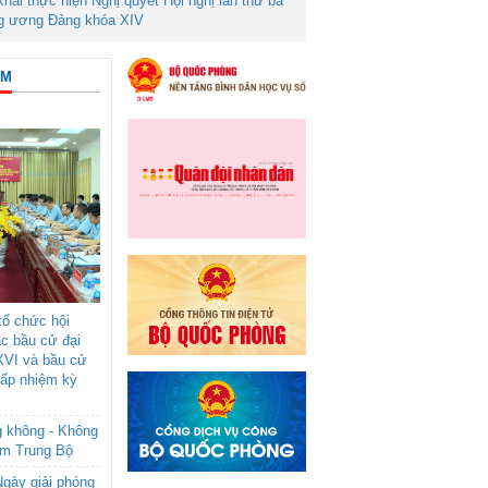
 khai thực hiện Nghị quyết Hội nghị lần thứ ba
g ương Đảng khóa XIV
ÂM
ổ chức hội
ác bầu cử đại
XVI và bầu cử
cấp nhiệm kỳ
g không - Không
am Trung Bộ
gày giải phóng