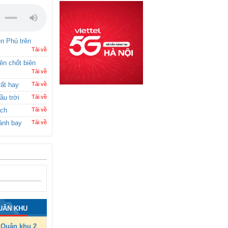
ên Phủ trên
Tải về
rên chốt biên
Tải về
rất hay
Tải về
ầu trời
Tải về
ích
Tải về
ánh bay
Tải về
UÂN KHU
Quân khu 2