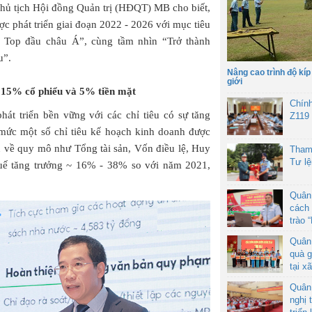
Chủ tịch Hội đồng Quản trị (HĐQT) MB cho biết,
ợc phát triển giai đoạn 2022 - 2026 với mục tiêu
n Top đầu châu Á”, cùng tầm nhìn “Trở thành
u”.
Nâng cao trình độ kíp
giới
 15% cổ phiểu và 5% tiền mặt
Chín
t triển bền vững với các chỉ tiêu có sự tăng
Z119
 mức một số chỉ tiêu kế hoạch kinh doanh được
u về quy mô như Tổng tài sản, Vốn điều lệ, Huy
Tham
Tư l
huế tăng trưởng ~ 16% - 38% so với năm 2021,
Quân
cách 
trào 
Quân
quà g
tại x
Quân
nghị 