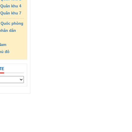
Quân khu 4
Quân khu 7
 Quốc phòng
nhân dân
 Nam
hủ đô
TE