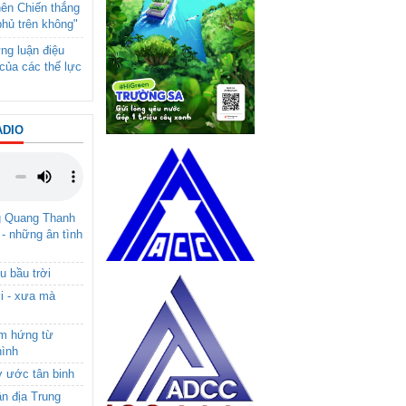
nên Chiến thắng
phủ trên không"
ng luận điệu
của các thế lực
ADIO
g Quang Thanh
 - những ân tình
u bầu trời
i - xưa mà
ảm hứng từ
hình
ơ ước tân binh
ận địa Trung