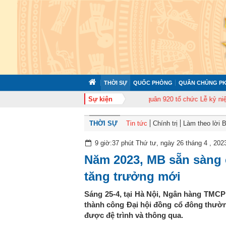
THỜI SỰ
QUỐC PHÒNG
QUÂN CHỦNG PK
 cán bộ năm 2026
Trung đoàn Không quân 920 tổ chức Lễ kỷ niệm 50 năm N
Sự kiện
THỜI SỰ
Tin tức
Chính trị
Làm theo lời 
9 giờ:37 phút Thứ tư, ngày 26 tháng 4 , 202
Năm 2023, MB sẵn sàng
tăng trưởng mới
Sáng 25-4, tại Hà Nội, Ngân hàng TMC
thành công Đại hội đồng cổ đông thườn
được đệ trình và thông qua.