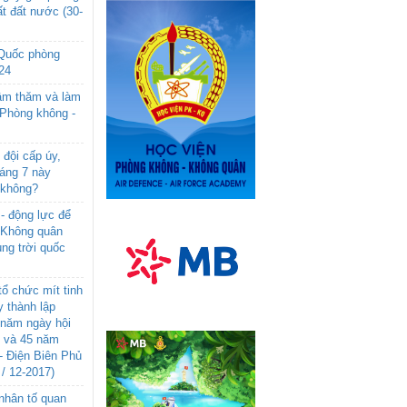
t đất nước (30-
 Quốc phòng
24
âm thăm và làm
 Phòng không -
đội cấp úy,
háng 7 này
 không?
- động lực để
-Không quân
ng trời quốc
ổ chức mít tinh
 thành lập
năm ngày hội
n và 45 năm
- Điện Biên Phủ
 / 12-2017)
- nhân tố quan