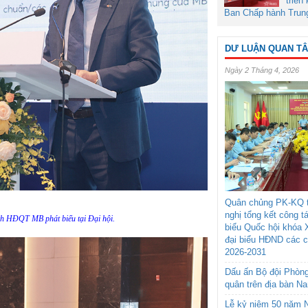
triển
Ban Chấp hành Trun
DƯ LUẬN QUAN T
Ngày 2 Tháng 4, 2026
Quân chủng PK-KQ t
nghị tổng kết công t
ch HĐQT MB phát biểu tại Đại hội.
biểu Quốc hội khóa 
đại biểu HĐND các 
2026-2031
Dấu ấn Bộ đội Phòn
quân trên địa bàn N
Lễ kỷ niệm 50 năm N