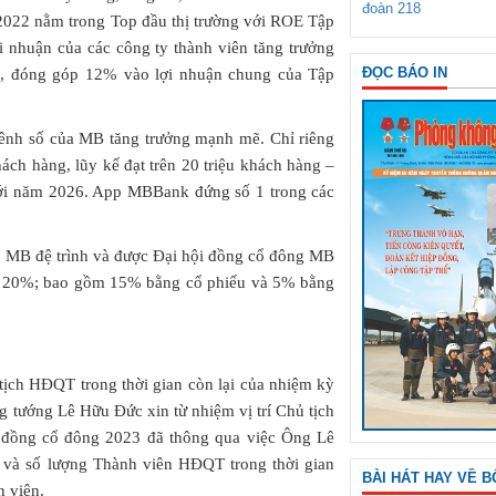
đoàn 218
 2022 nằm trong Top đầu thị trường với ROE Tập
 nhuận của các công ty thành viên tăng trưởng
ĐỌC BÁO IN
g, đóng góp 12% vào lợi nhuận chung của Tập
ênh số của MB tăng trưởng mạnh mẽ. Chỉ riêng
ách hàng, lũy kế đạt trên 20 triệu khách hàng –
 tới năm 2026. App MBBank đứng số 1 trong các
, MB đệ trình và được Đại hội đồng cổ đông MB
là 20%; bao gồm 15% bằng cổ phiếu và 5% bằng
ịch HĐQT trong thời gian còn lại của nhiệm kỳ
g tướng Lê Hữu Đức xin từ nhiệm vị trí Chủ tịch
đồng cổ đông 2023 đã thông qua việc Ông Lê
 và số lượng Thành viên HĐQT trong thời gian
BÀI HÁT HAY VỀ B
h viên.