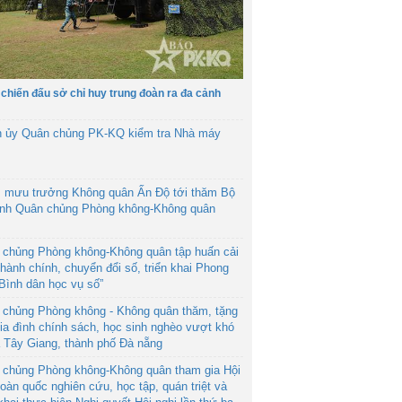
 chiến đấu sở chỉ huy trung đoàn ra đa cảnh
h ủy Quân chủng PK-KQ kiểm tra Nhà máy
 mưu trưởng Không quân Ấn Độ tới thăm Bộ
ệnh Quân chủng Phòng không-Không quân
 chủng Phòng không-Không quân tập huấn cải
hành chính, chuyển đổi số, triển khai Phong
“Bình dân học vụ số”
 chủng Phòng không - Không quân thăm, tặng
ia đình chính sách, học sinh nghèo vượt khó
ã Tây Giang, thành phố Đà nẵng
 chủng Phòng không-Không quân tham gia Hội
toàn quốc nghiên cứu, học tập, quán triệt và