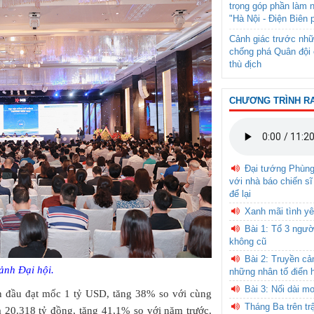
trọng góp phần làm 
"Hà Nội - Điện Biên 
Cảnh giác trước nhữ
chống phá Quân đội 
thù địch
CHƯƠNG TRÌNH R
Đại tướng Phùn
với nhà báo chiến sĩ
để lại
Xanh mãi tình yê
Bài 1: Tổ 3 ngườ
không cũ
Bài 2: Truyền c
ảnh Đại hội.
những nhân tố điển 
Bài 3: Nối dài m
n đầu đạt mốc 1 tỷ USD, tăng 38% so với cùng
Tháng Ba trên tr
là 20.318 tỷ đồng, tăng 41,1% so với năm trước.