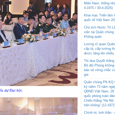
Miền Nam, thống nhấ
4-1975 / 30-4-2025)
Khai mạc Triển lãm
quốc tế Việt Nam 20
Chủ tịch Nước Tô L
việc tại Quân chủng
Không quân
Lương sĩ quan Quân 
cấp tá, cấp tướng t
được tăng lên nhiều
Thi đua Quyết thắng 
Bộ đội Phòng không
bảo vệ vững chắc vù
gia
Quân chủng PK-KQ t
kỷ niệm 73 năm ngày
ểu dự Đại hội.
QĐND Việt Nam, 28 
quốc phòng toàn dâ
Chiến thắng “Hà Nội 
trên không” (12-1972
Chính trị, tinh thần 