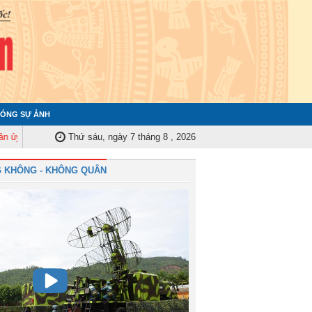
ÓNG SỰ ẢNH
 ương tập huấn nghiệp vụ công tác kiểm tra, giám sát năm 2025
Thứ sáu, ngày 7 tháng 8 , 2026
Quân chủ
 KHÔNG - KHÔNG QUÂN