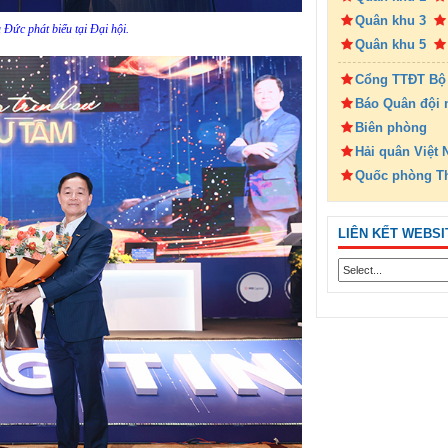
Quân khu 3
Đức phát biểu tại Đại hội.
Quân khu 5
Cổng TTĐT Bộ
Báo Quân đội 
Biên phòng
Hải quân Việt
Quốc phòng T
LIÊN KẾT WEBSI