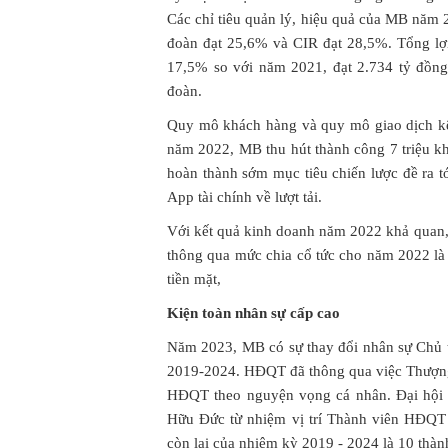
Các chỉ tiêu quản lý, hiệu quả của MB năm
đoàn đạt 25,6% và CIR đạt 28,5%. Tổng lợi
17,5% so với năm 2021, đạt 2.734 tỷ đồn
đoàn.
Quy mô khách hàng và quy mô giao dịch k
năm 2022, MB thu hút thành công 7 triệu kh
hoàn thành sớm mục tiêu chiến lược đề ra
App tài chính về lượt tải.
Với kết quả kinh doanh năm 2022 khả quan
thông qua mức chia cổ tức cho năm 2022 
tiền mặt,
Kiện toàn nhân sự cấp cao
Năm 2023, MB có sự thay đổi nhân sự Chủ t
2019-2024. HĐQT đã thông qua việc
T
hượn
HĐQT theo nguyện vọng cá nhân. Đại hội 
Hữu Đức từ nhiệm vị trí Thành viên HĐQT
còn lại của nhiệm kỳ 2019 - 2024 là 10 thàn