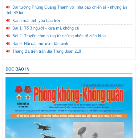
Đại tướng Phùng Quang Thanh với nhà báo chiến sĩ - những ân
tình để lại
Xanh mãi tình yêu bầu trời
Bài 1: Tổ 3 người - xưa mà không cũ
Bài 2: Truyền cảm hứng từ những nhân tố điển hình
Bài 3: Nối dài mơ ước tân binh
Tháng Ba trên trận địa Trung đoàn 218
ĐỌC BÁO IN