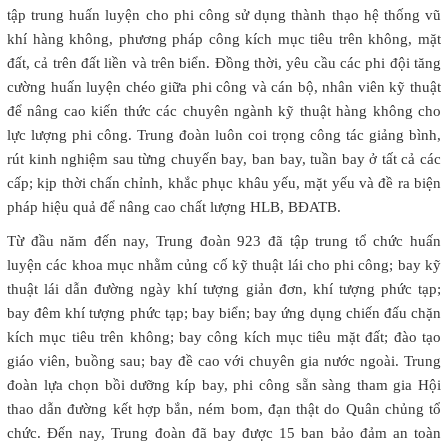
tập trung huấn luyện cho phi công sử dụng thành thạo hệ thống vũ
khí hàng không, phương pháp công kích mục tiêu trên không, mặt
đất, cả trên đất liền và trên biển. Đồng thời, yêu cầu các phi đội tăng
cường huấn luyện chéo giữa phi công và cán bộ, nhân viên kỹ thuật
để nâng cao kiến thức các chuyên ngành kỹ thuật hàng không cho
lực lượng phi công. Trung đoàn luôn coi trọng công tác giảng bình,
rút kinh nghiệm sau từng chuyến bay, ban bay, tuần bay ở tất cả các
cấp; kịp thời chấn chỉnh, khắc phục khâu yếu, mặt yếu và đề ra biện
pháp hiệu quả để nâng cao chất lượng HLB, BĐATB.
Từ đầu năm đến nay, Trung đoàn 923 đã tập trung tổ chức huấn
luyện các khoa mục nhằm củng cố kỹ thuật lái cho phi công; bay kỹ
thuật lái dẫn đường ngày khí tượng giản đơn, khí tượng phức tạp;
bay đêm khí tượng phức tạp; bay biển; bay ứng dụng chiến đấu chặn
kích mục tiêu trên không; bay công kích mục tiêu mặt đất; đào tạo
giáo viên, buồng sau; bay đề cao với chuyên gia nước ngoài. Trung
đoàn lựa chọn bồi dưỡng kíp bay, phi công sẵn sàng tham gia Hội
thao dẫn đường kết hợp bắn, ném bom, đạn thật do Quân chủng tổ
chức. Đến nay, Trung đoàn đã bay được 15 ban bảo đảm an toàn