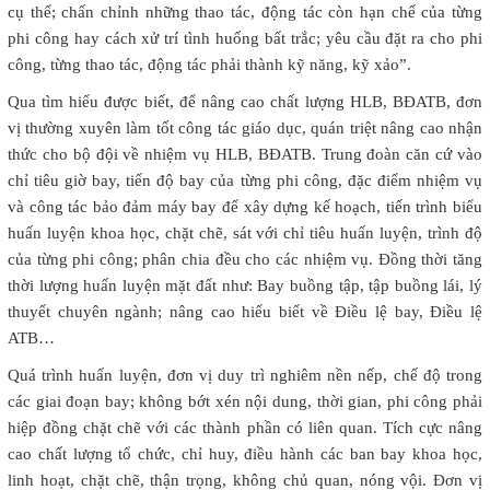
cụ thể; chấn chỉnh những thao tác, động tác còn hạn chế của từng
phi công hay cách xử trí tình huống bất trắc; yêu cầu đặt ra cho phi
công, từng thao tác, động tác phải thành kỹ năng, kỹ xảo”.
Qua tìm hiểu được biết, để nâng cao chất lượng HLB, BĐATB, đơn
vị thường xuyên làm tốt công tác giáo dục, quán triệt nâng cao nhận
thức cho bộ đội về nhiệm vụ HLB, BĐATB. Trung đoàn căn cứ vào
chỉ tiêu giờ bay, tiến độ bay của từng phi công, đặc điểm nhiệm vụ
và công tác bảo đảm máy bay để xây dựng kế hoạch, tiến trình biểu
huấn luyện khoa học, chặt chẽ, sát với chỉ tiêu huấn luyện, trình độ
của từng phi công; phân chia đều cho các nhiệm vụ. Đồng thời tăng
thời lượng huấn luyện mặt đất như: Bay buồng tập, tập buồng lái, lý
thuyết chuyên ngành; nâng cao hiểu biết về Điều lệ bay, Điều lệ
ATB…
Quá trình huấn luyện, đơn vị duy trì nghiêm nền nếp, chế độ trong
các giai đoạn bay; không bớt xén nội dung, thời gian, phi công phải
hiệp đồng chặt chẽ với các thành phần có liên quan. Tích cực nâng
cao chất lượng tổ chức, chỉ huy, điều hành các ban bay khoa học,
linh hoạt, chặt chẽ, thận trọng, không chủ quan, nóng vội. Đơn vị