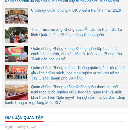
Nâng cao trình độ kíp chiến đấu sở chỉ huy trung đoàn ra đa cảnh giới
Chính ủy Quân chủng PK-KQ kiểm tra Nhà máy Z119
Tham mưu trưởng Không quân Ấn Độ tới thăm Bộ Tư
lệnh Quân chủng Phòng không-Không quân
Quân chủng Phòng không-Không quân tập huấn cải
cách hành chính, chuyển đổi số, triển khai Phong trào
“Bình dân học vụ số”
Quân chủng Phòng không - Không quân thăm, tặng quà
gia đình chính sách, học sinh nghèo vượt khó tại xã
Tây Giang, thành phố Đà nẵng
Quân chủng Phòng không-Không quân tham gia Hội
nghị toàn quốc nghiên cứu, học tập, quán triệt và triển
khai thực hiện Nghị quyết Hội nghị lần thứ ba Ban Chấp
hành Trung ương Đảng khóa XIV
DƯ LUẬN QUAN TÂM
Ngày 2 Tháng 4, 2026