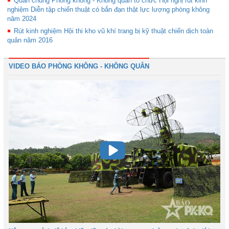
Quân chủng Phòng không - Không quân tổ chức Hội nghị rút kinh
nghiệm Diễn tập chiến thuật có bắn đạn thật lực lượng phòng không
năm 2024
Rút kinh nghiệm Hội thi kho vũ khí trang bị kỹ thuật chiến dịch toàn
quân năm 2016
VIDEO BÁO PHÒNG KHÔNG - KHÔNG QUÂN