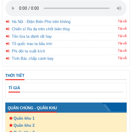
Hà Nội - Điện Biên Phủ trên không
Tải về
Chiến sĩ Ra đa trên chốt biên thùy
Tải về
Tên lửa ta đánh rất hay
Tải về
Tổ quốc trao ta bầu trời
Tải về
Phi đội ta xuất kích
Tải về
Tình Bác chắp cánh bay
Tải về
THỜI TIẾT
TỈ GIÁ
QUÂN CHỦNG - QUÂN KHU
Quân khu 1
Quân khu 2