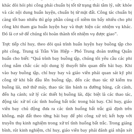
khác đòi hỏi phi công phải chuẩn bị tốt từ trạng thái tâm lý, sức khỏe
và các nội dung huấn luyện, chuẩn bị từ mặt đất. Công tác chuẩn bị
càng tốt bao nhiêu thì góp phần củng cố niềm tin bấy nhiêu cho phi
công khi tham gia huấn luyện bay và thực hiện các nhiệm vụ khác.
Đó là cơ sở để chúng tôi hoàn thành tốt nhiệm vụ được giao”.
Trực tiếp chỉ huy, theo dõi quá trình huấn luyện bay buồng tập cho
phi công, Trung tá Trần Văn Hiệp - Phó Trung đoàn trưởng Quân
huấn cho biết: “Quá trình bay buồng tập, chúng tôi yêu cầu các phi
công nắm chắc các nội dung lý thuyết liên quan đến bài bay. Khi
vào bay buồng tập, chỉ huy bay và giáo viên phải quan sát kỹ phi
công từ khi bắt đầu lên buồng tập, đến các thao tác từ kiểm tra
buồng lái, mở thử máy, thao tác lăn bánh ra đường băng, cất cánh,
đến hạ cánh; xử lý các thiết bị buồng lái, đặc biệt là các thao tác,
động tác xử trí các tình huống bất trắc trong bài bay. Chỉ huy, giáo
viên bay chủ động đưa ra các tình huống bất trắc giả định trên
không, mặt đất theo từng bài bay để phi công xử trí; kết hợp với
truyền thụ kinh nghiệm trong xử trí tình huống bất trắc. Trong giảng
bình, rút kinh nghiệm, chỉ huy, giáo viên bay phải đánh giá nhận xét