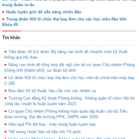
trung đoàn ra đa
Huấn luyện giỏi để sẵn sàng chiến đấu
Trung đoàn 910 tổ chức thả bay đơn cho các học viên đầu tiên
Khóa 49
Tin khác
Tiểu đoàn 18 (Lữ đoàn 26) nâng cao trình độ chuyên môn kỹ thuật
thông qua hội thao
Nâng cao trình độ tổng hợp đội ngũ cán bộ cơ quan Chủ nhiệm Phòng
không tỉnh (thành phố), sư đoàn bộ binh
Lữ đoàn 918 tổ chức bay thả đơn cho học viên lái chính trên máy bay
C-295
Bảo đảm tốt kỹ thuật, hậu cần cho các nhiệm vụ
Trường Cao đẳng Kỹ thuật Phòng không - Không quân tổ chức Hội thi
công tác chuẩn bị huấn luyện năm 2023
Cơ quan Chủ nhiệm Phòng không toàn quân tập huấn cán bộ Tiểu
đoàn trưởng, Đại đội trưởng PPK, SMPK năm 2020
Hiệu quả Phi đội bay - máy trong huấn luyện bay
“Hổ mang chúa” bảo vệ bầu trời Tổ quốc