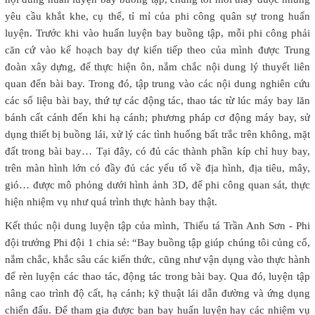
yêu cầu khắt khe, cụ thể, tỉ mỉ của phi công quân sự trong huấn
luyện. Trước khi vào huấn luyện bay buồng tập, mỗi phi công phải
căn cứ vào kế hoạch bay dự kiến tiếp theo của mình được Trung
đoàn xây dựng, để thực hiện ôn, nắm chắc nội dung lý thuyết liên
quan đến bài bay. Trong đó, tập trung vào các nội dung nghiên cứu
các số liệu bài bay, thứ tự các động tác, thao tác từ lúc máy bay lăn
bánh cất cánh đến khi hạ cánh; phương pháp cơ động máy bay, sử
dụng thiết bị buồng lái, xử lý các tình huống bất trắc trên không, mặt
đất trong bài bay… Tại đây, có đủ các thành phần kíp chỉ huy bay,
trên màn hình lớn có đầy đủ các yếu tố về địa hình, địa tiêu, mây,
gió… được mô phỏng dưới hình ảnh 3D, để phi công quan sát, thực
hiện nhiệm vụ như quá trình thực hành bay thật.
Kết thúc nội dung luyện tập của mình, Thiếu tá Trần Anh Sơn - Phi
đội trưởng Phi đội 1 chia sẻ: “Bay buồng tập giúp chúng tôi củng cố,
nắm chắc, khắc sâu các kiến thức, cũng như vận dụng vào thực hành
để rèn luyện các thao tác, động tác trong bài bay. Qua đó, luyện tập
nâng cao trình độ cất, hạ cánh; kỹ thuật lái dẫn đường và ứng dụng
chiến đấu. Để tham gia được ban bay huấn luyện hay các nhiệm vụ