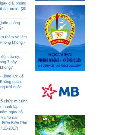
gày giải phóng
t đất nước (30-
 Quốc phòng
24
âm thăm và làm
 Phòng không -
đội cấp úy,
háng 7 này
 không?
- động lực để
-Không quân
ng trời quốc
ổ chức mít tinh
 thành lập
năm ngày hội
n và 45 năm
- Điện Biên Phủ
 / 12-2017)