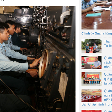
Chính ủy Quân chủng
Tham
Tư l
Quân
cách 
trào 
Quân
quà g
tại x
Quân
nghị 
triển
Ban Chấp hành Trun
Quân