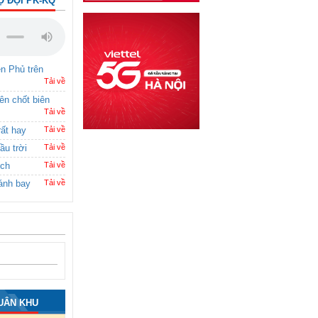
Ộ ĐỘI PK-KQ
ên Phủ trên
Tải về
rên chốt biên
Tải về
rất hay
Tải về
ầu trời
Tải về
ích
Tải về
ánh bay
Tải về
UÂN KHU