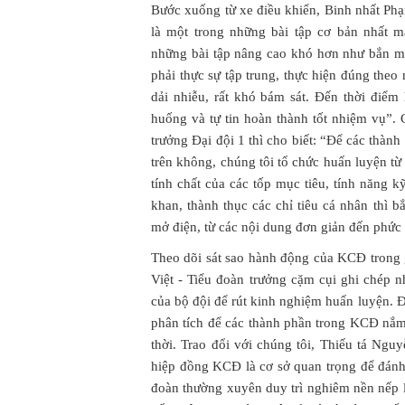
Bước xuống từ xe điều khiển, Binh nhất Phạ
là một trong những bài tập cơ bản nhất 
những bài tập nâng cao khó hơn như bắn mục
phải thực sự tập trung, thực hiện đúng theo
dải nhiễu, rất khó bám sát. Đến thời điểm h
huống và tự tin hoàn thành tốt nhiệm vụ”
trưởng Đại đội 1 thì cho biết: “Để các thành
trên không, chúng tôi tổ chức huấn luyện từ
tính chất của các tốp mục tiêu, tính năng
khan, thành thục các chỉ tiêu cá nhân thì b
mở điện, từ các nội dung đơn giản đến phức 
Theo dõi sát sao hành động của KCĐ trong
Việt - Tiểu đoàn trưởng cặm cụi ghi chép 
của bộ đội để rút kinh nghiệm huấn luyện. Đ
phân tích để các thành phần trong KCĐ nắ
thời. Trao đổi với chúng tôi, Thiếu tá Ngu
hiệp đồng KCĐ là cơ sở quan trọng để đánh
đoàn thường xuyên duy trì nghiêm nền nếp 