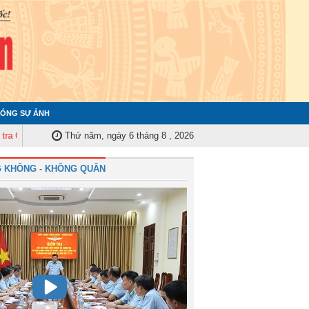
ÓNG SỰ ẢNH
ân ủy Trung ương tập huấn nghiệp vụ công tác kiểm tra, giám sát năm 2025
Thứ năm, ngày 6 tháng 8 , 2026
 KHÔNG - KHÔNG QUÂN