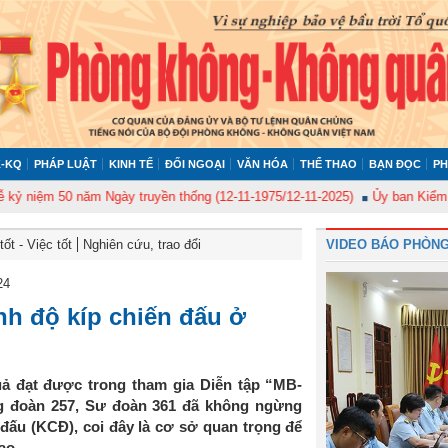
-KQ
PHÁP LUẬT
KINH TẾ
ĐỐI NGOẠI
VĂN HÓA
THỂ THAO
BẠN ĐỌC
PH
ệm 50 năm Ngày truyền thống (12-11-1975/12-11-2025)
Ủy ban Kiểm tra Qu
ốt - Việc tốt
Nghiên cứu, trao đổi
VIDEO BÁO PHÒNG
24
nh độ kíp chiến đấu ở
ả đạt được trong tham gia Diễn tập “MB-
ung đoàn 257, Sư đoàn 361 đã không ngừng
 đấu (KCĐ), coi đây là cơ sở quan trọng để
ao.