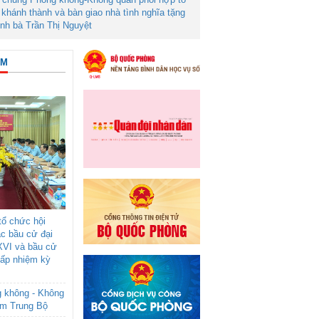
khánh thành và bàn giao nhà tình nghĩa tặng
ình bà Trần Thị Nguyệt
ÂM
ổ chức hội
ác bầu cử đại
XVI và bầu cử
cấp nhiệm kỳ
g không - Không
am Trung Bộ