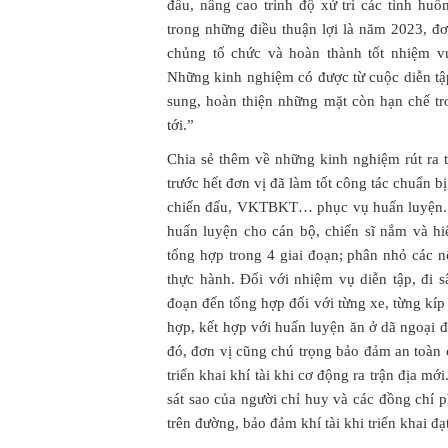
đấu, nâng cao trình độ xử trí các tình hu
trong những điều thuận lợi là năm 2023, 
chủng tổ chức và hoàn thành tốt nhiệm v
Những kinh nghiệm có được từ cuộc diễn tập
sung, hoàn thiện những mặt còn hạn chế t
tới.”
Chia sẻ thêm về những kinh nghiệm rút ra 
trước hết đơn vị đã làm tốt công tác chuẩn bị
chiến đấu, VKTBKT… phục vụ huấn luyện. Q
huấn luyện cho cán bộ, chiến sĩ nắm và hi
tổng hợp trong 4 giai đoạn; phân nhỏ các n
thực hành. Đối với nhiệm vụ diễn tập, đi 
đoạn đến tổng hợp đối với từng xe, từng kíp 
hợp, kết hợp với huấn luyện ăn ở dã ngoại 
đó, đơn vị cũng chú trọng bảo đảm an toàn c
triển khai khí tài khi cơ động ra trận địa mớ
sát sao của người chỉ huy và các đồng chí 
trên đường, bảo đảm khí tài khi triển khai đạ