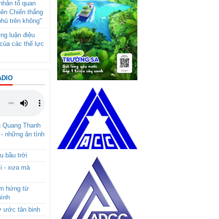
- nhân tố quan
nên Chiến thắng
phủ trên không"
ng luận điệu
của các thế lực
ADIO
g Quang Thanh
 - những ân tình
u bầu trời
i - xưa mà
ảm hứng từ
hình
ơ ước tân binh