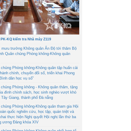
 PK-KQ kiểm tra Nhà máy Z119
 mưu trưởng Không quân Ấn Độ tới thăm Bộ
ệnh Quân chủng Phòng không-Không quân
 chủng Phòng không-Không quân tập huấn cải
hành chính, chuyển đổi số, triển khai Phong
“Bình dân học vụ số”
 chủng Phòng không - Không quân thăm, tặng
ia đình chính sách, học sinh nghèo vượt khó
ã Tây Giang, thành phố Đà nẵng
 chủng Phòng không-Không quân tham gia Hội
toàn quốc nghiên cứu, học tập, quán triệt và
 khai thực hiện Nghị quyết Hội nghị lần thứ ba
g ương Đảng khóa XIV
 chủng Phòng không-Không quân phối hợp tổ