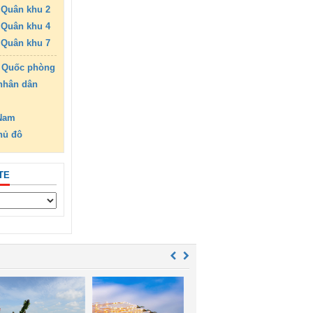
Quân khu 2
Quân khu 4
Quân khu 7
 Quốc phòng
nhân dân
 Nam
hủ đô
TE