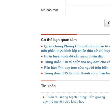
Mã bảo mật
Có thể bạn quan tâm
Quân chủng Phòng không-Không quân tổ ch
một phần thực binh kíp chiến đấu sở chỉ huy
Huấn luyện giỏi để sẵn sàng chiến đấu
Trung đoàn 910 tổ chức thả bay đơn cho cá
Rèn bản lĩnh bay treo cứu người trên biển
Trung đoàn 915 tổ chức thành công ban ba
Tin khác
Thiếu tá Lương Mạnh Trung: Tấm gương
say mê nghiên cứu khoa học