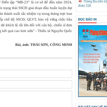
Tháng Ba trên tr
ừ Diễn tập “MB-23” là cơ sở để đầu năm 2024,
đoàn 218
n trạng thái SSCĐ giai đoạn đầu huấn luyện đạt
àn thành xuất sắc nhiệm vụ trong tháng trực ban
 nếp chế độ SSCĐ, QLVT, bảo vệ vững chắc bầu
ĐỌC BÁO IN
ã khích lệ rất lớn đối với cán bộ, chiến sĩ đơn
g kết quả cao hơn nữa” - Thiếu tá Nguyễn Quốc
Bài, ảnh: THÁI SƠN, CÔNG MINH