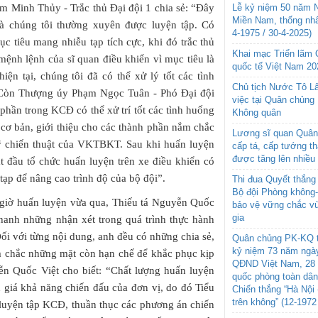
m Minh Thủy - Trắc thủ Đại đội 1 chia sẻ: “Đây
Lễ kỷ niệm 50 năm N
Miền Nam, thống nhấ
mà chúng tôi thường xuyên được luyện tập. Có
4-1975 / 30-4-2025)
 tiêu mang nhiễu tạp tích cực, khi đó trắc thủ
Khai mạc Triển lãm
 mệnh lệnh của sĩ quan điều khiển vì mục tiêu là
quốc tế Việt Nam 20
iện tại, chúng tôi đã có thể xử lý tốt các tình
Chủ tịch Nước Tô L
. Còn Thượng úy Phạm Ngọc Tuân - Phó Đại đội
việc tại Quân chủng
 phần trong KCĐ có thể xử trí tốt các tình huống
Không quân
 cơ bản, giới thiệu cho các thành phần nắm chắc
Lương sĩ quan Quân 
 kỹ chiến thuật của VKTBKT. Sau khi huấn luyện
cấp tá, cấp tướng t
được tăng lên nhiều
ắt đầu tổ chức huấn luyện trên xe điều khiển có
tạp để nâng cao trình độ của bộ đội”.
Thi đua Quyết thắng 
Bộ đội Phòng không
 giờ huấn luyện vừa qua, Thiếu tá Nguyễn Quốc
bảo vệ vững chắc vù
gia
nhanh những nhận xét trong quá trình thực hành
ối với từng nội dung, anh đều có những chia sẻ,
Quân chủng PK-KQ t
kỷ niệm 73 năm ngày
m chắc những mặt còn hạn chế để khắc phục kịp
QĐND Việt Nam, 28 
yễn Quốc Việt cho biết: “Chất lượng huấn luyện
quốc phòng toàn dâ
 giá khả năng chiến đấu của đơn vị, do đó Tiểu
Chiến thắng “Hà Nội 
trên không” (12-1972
luyện tập KCĐ, thuần thục các phương án chiến