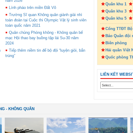
năm 2026
Quân khu 1
Lính pháo trên miền Đất Võ
Quân khu 3
Trường Sĩ quan Không quân giành giải nhì
Quân khu 5
toàn đoàn tại Cuộc thi Olympic Vật lý sinh viên
toàn quốc năm 2021
Cổng TTĐT Bộ
Quân chủng Phòng không - Không quân bế
Báo Quân đội 
mạc Hội thao bay buồng tập lái Su-30 năm
Biên phòng
2024
Hải quân Việt
m
Tiếp thêm niềm tin để bộ đội “luyện giỏi, bắn
trúng”
Quốc phòng T
LIÊN KẾT WEBSI
NG - KHÔNG QUÂN