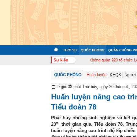
THỜI SỰ
QUỐC PHÒNG
QUÂN CHỦNG PK
c tập huấn cán bộ năm 2026
Sự kiện
Trung đoàn Không quân 920 tổ chức Lễ kỷ ni
QUỐC PHÒNG
Huấn luyện
KHQS
Người t
9 giờ:33 phút Thứ bảy, ngày 20 tháng 4 , 20
Huấn luyện nâng cao trì
Tiểu đoàn 78
Phát huy những kinh nghiệm và kết qu
23”, thời gian qua, Tiểu đoàn 78, Tr
huấn luyện nâng cao trình độ kíp chiến
đơn vị hoàn thành tốt nhiệm vụ được gi