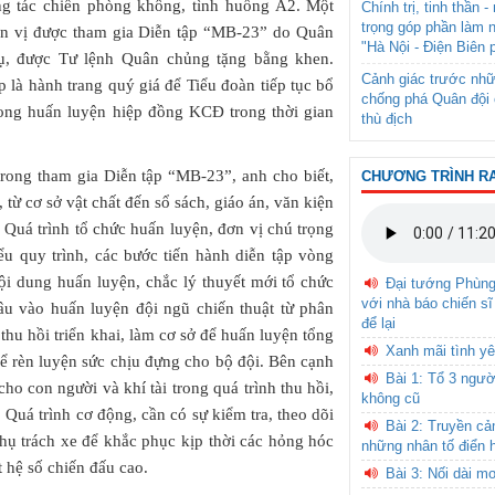
ống tác chiến phòng không, tình huống A2. Một
Chính trị, tinh thần 
trọng góp phần làm 
đơn vị được tham gia Diễn tập “MB-23” do Quân
"Hà Nội - Điện Biên 
ụ, được Tư lệnh Quân chủng tặng bằng khen.
Cảnh giác trước nhữ
 là hành trang quý giá để Tiểu đoàn tiếp tục bổ
chống phá Quân đội 
rong huấn luyện hiệp đồng KCĐ trong thời gian
thù địch
trong tham gia Diễn tập “MB-23”, anh cho biết,
CHƯƠNG TRÌNH R
, từ cơ sở vật chất đến sổ sách, giáo án, văn kiện
uá trình tổ chức huấn luyện, đơn vị chú trọng
ểu quy trình, các bước tiến hành diễn tập vòng
ội dung huấn luyện, chắc lý thuyết mới tổ chức
Đại tướng Phùn
với nhà báo chiến sĩ
sâu vào huấn luyện đội ngũ chiến thuật từ phân
để lại
thu hồi triển khai, làm cơ sở để huấn luyện tổng
Xanh mãi tình yê
để rèn luyện sức chịu đựng cho bộ đội. Bên cạnh
Bài 1: Tổ 3 ngườ
ho con người và khí tài trong quá trình thu hồi,
không cũ
i. Quá trình cơ động, cần có sự kiểm tra, theo dõi
Bài 2: Truyền c
phụ trách xe để khắc phục kịp thời các hỏng hóc
những nhân tố điển 
t hệ số chiến đấu cao.
Bài 3: Nối dài m