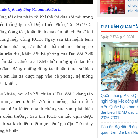
chức 
uấn luyện hiệp đồng bắn mục tiêu đơn lẻ.
gia đ
ng tôi cảm nhận rõ khí thế thi đua sôi nổi trong
n thắng lịch sử Điện Biên Phủ (7-5-1954/7-5-
DƯ LUẬN QUAN T
ừng động tác, khẩu lệnh của cán bộ, chiến sĩ khi
Ngày 2 Tháng 4, 2026
i dung hiệp đồng KCĐ. Ngay sau khi mệnh lệnh
g được phát ra, các thành phần nhanh chóng cơ
rên trận địa, khẩu đội bệ phóng của Đại đội 2 đã
hiến đấu. Chiếc xe TZM chở những quả đạn tên
p đạn. Bằng những động tác thuần thục, sự hiệp
ạn tên lửa đã được nạp vào bệ phóng, hệ thống
ều khiển.
u khiển, nơi cán bộ, chiến sĩ Đại đội 1 đang tập
Quân chủng PK-KQ t
 mục tiêu đơn lẻ. Với tình huống phát ra từ tủ
nghị tổng kết công t
biểu Quốc hội khóa 
ĩ quan điều khiển nhanh chóng sục sạo, phát hiện
đại biểu HĐND các 
iểu đoàn trưởng. Sau khi KCĐ đã xác định được
2026-2031
nh xạ kích tiêu diệt mục tiêu “giả định” ở cự ly
Dấu ấn Bộ đội Phòn
g bài tập.
quân trên địa bàn N