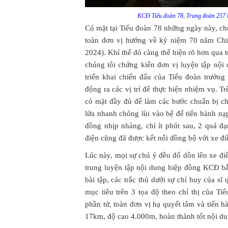
KCĐ Tiểu đoàn 78, Trung đoàn 257 h
Có mặt tại Tiểu đoàn 78 những ngày này, chú
toàn đơn vị hướng về kỷ niệm 70 năm Chiế
2024). Khí thế đó càng thể hiện rõ hơn qua t
chúng tôi chứng kiến đơn vị luyện tập nộ
triển khai chiến đấu của Tiểu đoàn trưởn
động ra các vị trí để thực hiện nhiệm vụ. T
có mặt đầy đủ để làm các bước chuẩn bị c
lửa nhanh chóng lùi vào bệ để tiến hành nạ
đồng nhịp nhàng, chỉ ít phút sau, 2 quả đ
điện cũng đã được kết nối đồng bộ với xe đi
Lúc này, mọi sự chú ý đều đổ dồn lên xe điề
trung luyện tập nội dung hiệp đồng KCĐ bắn
bài tập, các trắc thủ dưới sự chỉ huy của s
mục tiêu trên 3 tọa độ theo chỉ thị của T
phần tử, toàn đơn vị hạ quyết tâm và tiến hà
17km, độ cao 4.000m, hoàn thành tốt nội dun